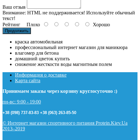
Ваш отзыв
Внимание:
HTML не поддерживается! Используйте обычный
текст!
Рейтинг
Плохо
Хорошо
Продолжить
краска автомобильная
профессиональный интернет магазин для маникюра
влагомер для бетона
домашний цветок купить
снижение жесткости воды магнитным полем
Информация о доставке
Карта сайта
Принимаем заказы через корзину круглосуточно :)
пн-вс: 9:00 - 19:00
+38 (098) 737-83-83
+38 (063) 263-85-50
© Интернет магазин спортивного питания Protein.Kiev.Ua
2013–2019