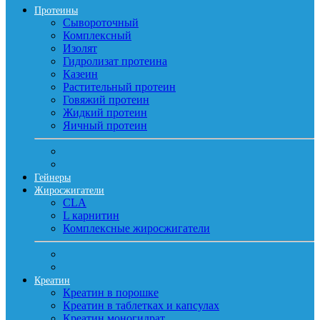
Протеины
Сывороточный
Комплексный
Изолят
Гидролизат протеина
Казеин
Растительный протеин
Говяжий протеин
Жидкий протеин
Яичный протеин
Гейнеры
Жиросжигатели
CLA
L карнитин
Комплексные жиросжигатели
Креатин
Креатин в порошке
Креатин в таблетках и капсулах
Креатин моногидрат