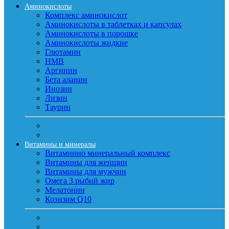
Аминокислоты
Комплекс аминокислот
Аминокислоты в таблетках и капсулах
Аминокислоты в порошке
Аминокислоты жидкие
Глютамин
HMB
Аргинин
Бета аланин
Инозин
Лизин
Таурин
Витамины и минералы
Витаминно минеральный комплекс
Витамины для женщин
Витамины для мужчин
Омега 3 рыбий жир
Мелатонин
Коэнзим Q10