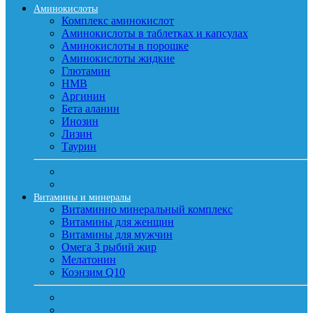
Аминокислоты
Комплекс аминокислот
Аминокислоты в таблетках и капсулах
Аминокислоты в порошке
Аминокислоты жидкие
Глютамин
HMB
Аргинин
Бета аланин
Инозин
Лизин
Таурин
Витамины и минералы
Витаминно минеральный комплекс
Витамины для женщин
Витамины для мужчин
Омега 3 рыбий жир
Мелатонин
Коэнзим Q10