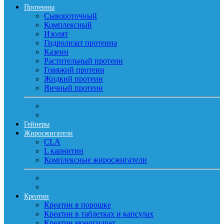
Протеины
Сывороточный
Комплексный
Изолят
Гидролизат протеина
Казеин
Растительный протеин
Говяжий протеин
Жидкий протеин
Яичный протеин
Гейнеры
Жиросжигатели
CLA
L карнитин
Комплексные жиросжигатели
Креатин
Креатин в порошке
Креатин в таблетках и капсулах
Креатин моногидрат