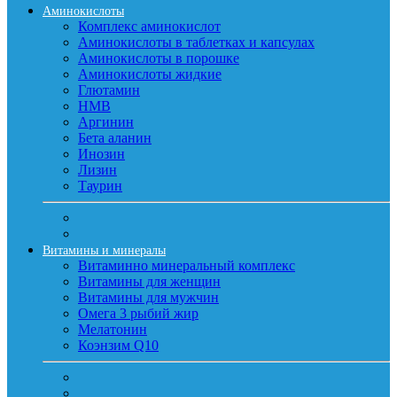
Аминокислоты
Комплекс аминокислот
Аминокислоты в таблетках и капсулах
Аминокислоты в порошке
Аминокислоты жидкие
Глютамин
HMB
Аргинин
Бета аланин
Инозин
Лизин
Таурин
Витамины и минералы
Витаминно минеральный комплекс
Витамины для женщин
Витамины для мужчин
Омега 3 рыбий жир
Мелатонин
Коэнзим Q10