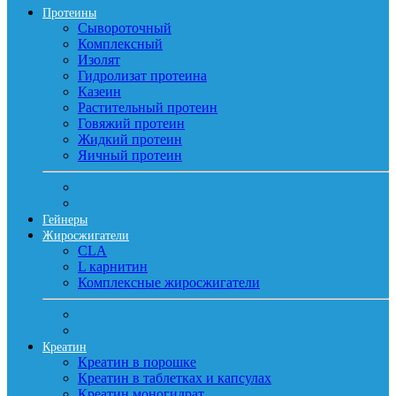
Протеины
Сывороточный
Комплексный
Изолят
Гидролизат протеина
Казеин
Растительный протеин
Говяжий протеин
Жидкий протеин
Яичный протеин
Гейнеры
Жиросжигатели
CLA
L карнитин
Комплексные жиросжигатели
Креатин
Креатин в порошке
Креатин в таблетках и капсулах
Креатин моногидрат