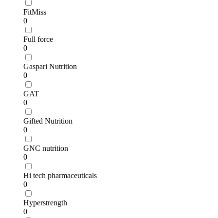
FitMiss
0
Full force
0
Gaspari Nutrition
0
GAT
0
Gifted Nutrition
0
GNC nutrition
0
Hi tech pharmaceuticals
0
Hyperstrength
0