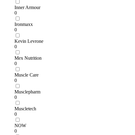
Inner Armour
0
Ironmaxx
0
Kevin Levrone
0
Mex Nutrition
0
Muscle Care
0
Musclepharm
0
Muscletech
0
NOW
0