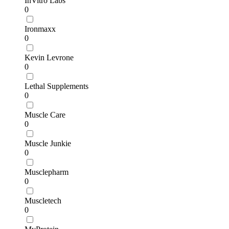
InVitro Labs
0
Ironmaxx
0
Kevin Levrone
0
Lethal Supplements
0
Muscle Care
0
Muscle Junkie
0
Musclepharm
0
Muscletech
0