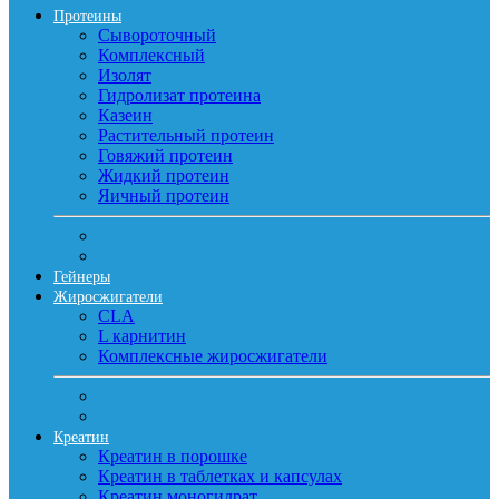
Протеины
Сывороточный
Комплексный
Изолят
Гидролизат протеина
Казеин
Растительный протеин
Говяжий протеин
Жидкий протеин
Яичный протеин
Гейнеры
Жиросжигатели
CLA
L карнитин
Комплексные жиросжигатели
Креатин
Креатин в порошке
Креатин в таблетках и капсулах
Креатин моногидрат