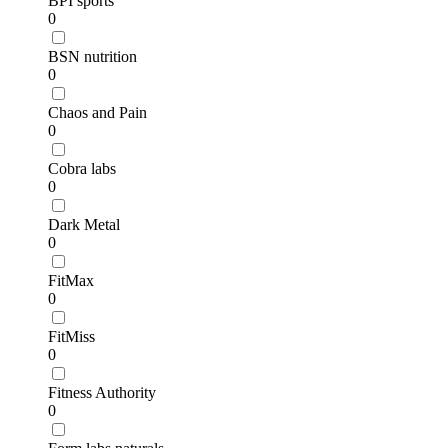
BPI sports
0
BSN nutrition
0
Chaos and Pain
0
Cobra labs
0
Dark Metal
0
FitMax
0
FitMiss
0
Fitness Authority
0