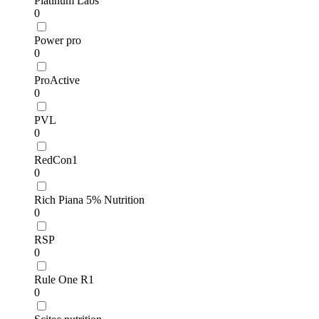
Platinum Labs
0
Power pro
0
ProActive
0
PVL
0
RedCon1
0
Rich Piana 5% Nutrition
0
RSP
0
Rule One R1
0