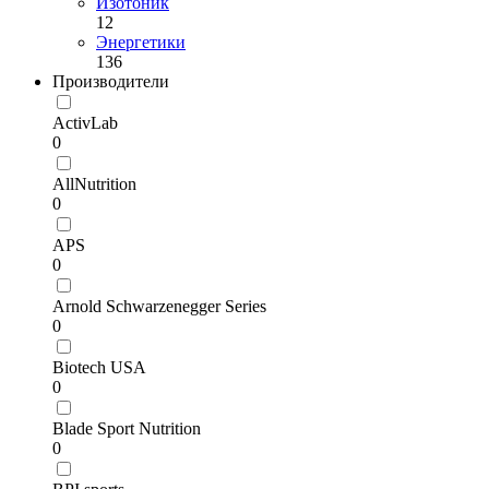
Изотоник
12
Энергетики
136
Производители
ActivLab
0
AllNutrition
0
APS
0
Arnold Schwarzenegger Series
0
Biotech USA
0
Blade Sport Nutrition
0