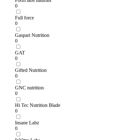
Form labs naturals
0
Full force
0
Gaspari Nutrition
0
GAT
0
Gifted Nutrition
0
GNC nutrition
0
Hi Tec Nutrition Blade
0
Insane Labz
0