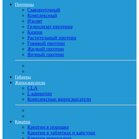
Протеины
Сывороточный
Комплексный
Изолят
Гидролизат протеина
Казеин
Растительный протеин
Говяжий протеин
Жидкий протеин
Яичный протеин
Гейнеры
Жиросжигатели
CLA
L карнитин
Комплексные жиросжигатели
Креатин
Креатин в порошке
Креатин в таблетках и капсулах
Креатин моногидрат