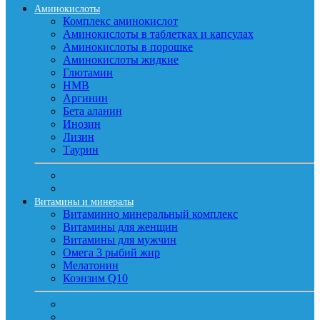
Аминокислоты
Комплекс аминокислот
Аминокислоты в таблетках и капсулах
Аминокислоты в порошке
Аминокислоты жидкие
Глютамин
HMB
Аргинин
Бета аланин
Инозин
Лизин
Таурин
Витамины и минералы
Витаминно минеральный комплекс
Витамины для женщин
Витамины для мужчин
Омега 3 рыбий жир
Мелатонин
Коэнзим Q10