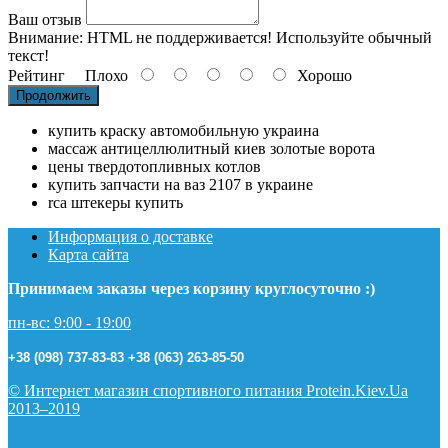
Ваш отзыв
Внимание:
HTML не поддерживается! Используйте обычный
текст!
Рейтинг
Плохо
Хорошо
Продолжить
купить краску автомобильную украина
массаж антицеллюлитный киев золотые ворота
цены твердотопливных котлов
купить запчасти на ваз 2107 в украине
rca штекеры купить
Информация о доставке
Карта сайта
Принимаем заказы через корзину круглосуточно :)
пн-вс: 9:00 - 19:00
+38 (098) 737-83-83
+38 (063) 263-85-50
© Интернет магазин спортивного питания Protein.Kiev.Ua
2013–2019