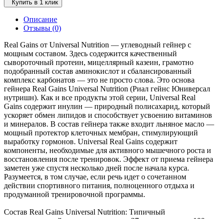
Купить в 1 клик
Описание
Отзывы (0)
Real Gains от Universal Nutrition — углеводный гейнер с
мощным составом. Здесь содержится качественный
сывороточный протеин, мицеллярный казеин, грамотно
подобранный состав аминокислот и сбалансированный
комплекс карбонатов — это не просто слова. Это основа
гейнера Real Gains Universal Nutrition (Риал гейнс Юниверсал
нутришн). Как и все продукты этой серии, Universal Real
Gains содержит инулин — природный полисахарид, который
ускоряет обмен липидов и способствует усвоению витаминов
и минералов. В состав гейнера также входит льняное масло —
мощный протектор клеточных мембран, стимулирующий
выработку гормонов. Universal Real Gains содержит
компоненты, необходимые для активного мышечного роста и
восстановления после тренировок. Эффект от приема гейнера
заметен уже спустя несколько дней после начала курса.
Разумеется, в том случае, если речь идет о сочетанном
действии спортивного питания, полноценного отдыха и
продуманной тренировочной программы.
Состав Real Gains Universal Nutrition: Типичный