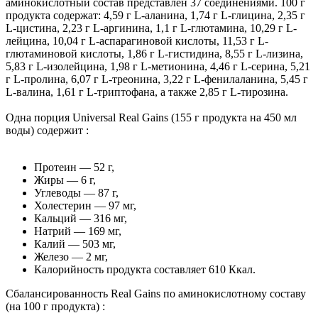
аминокислотный состав представлен 37 соединениями. 100 г
продукта содержат: 4,59 г L-аланина, 1,74 г L-глицина, 2,35 г
L-цистина, 2,23 г L-аргинина, 1,1 г L-глютамина, 10,29 г L-
лейцина, 10,04 г L-аспарагиновой кислоты, 11,53 г L-
глютаминовой кислоты, 1,86 г L-гистидина, 8,55 г L-лизина,
5,83 г L-изолейцина, 1,98 г L-метионина, 4,46 г L-серина, 5,21
г L-пролина, 6,07 г L-треонина, 3,22 г L-фенилаланина, 5,45 г
L-валина, 1,61 г L-триптофана, а также 2,85 г L-тирозина.
Одна порция Universal Real Gains (155 г продукта на 450 мл
воды) содержит :
Протеин — 52 г,
Жиры — 6 г,
Углеводы — 87 г,
Холестерин — 97 мг,
Кальций — 316 мг,
Натрий — 169 мг,
Калий — 503 мг,
Железо — 2 мг,
Калорийность продукта составляет 610 Ккал.
Сбалансированность Real Gains по аминокислотному составу
(на 100 г продукта) :