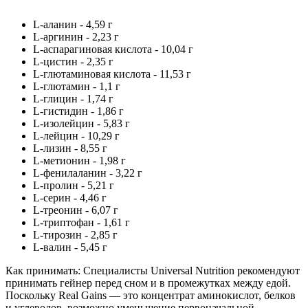
L-аланин - 4,59 г
L-аргинин - 2,23 г
L-аспарагиновая кислота - 10,04 г
L-цистин - 2,35 г
L-глютаминовая кислота - 11,53 г
L-глютамин - 1,1 г
L-глицин - 1,74 г
L-гистидин - 1,86 г
L-изолейцин - 5,83 г
L-лейцин - 10,29 г
L-лизин - 8,55 г
L-метионин - 1,98 г
L-фенилаланин - 3,22 г
L-пролин - 5,21 г
L-серин - 4,46 г
L-треонин - 6,07 г
L-триптофан - 1,61 г
L-тирозин - 2,85 г
L-валин - 5,45 г
Как принимать: Специалисты Universal Nutrition рекомендуют
принимать гейнер перед сном и в промежутках между едой.
Поскольку Real Gains — это концентрат аминокислот, белков
и углеводов, возможно уменьшение первоначальной