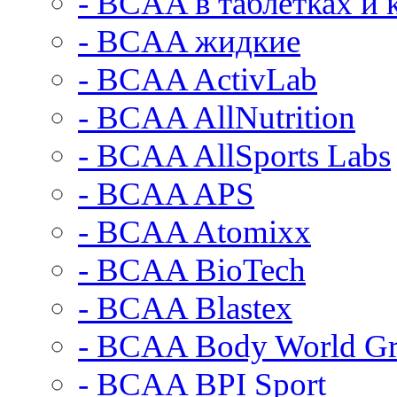
- BCAA в таблетках и 
- BCAA жидкие
- BCAA ActivLab
- BCAA AllNutrition
- BCAA AllSports Labs
- BCAA APS
- BCAA Atomixx
- BCAA BioTech
- BCAA Blastex
- BCAA Body World G
- BCAA BPI Sport