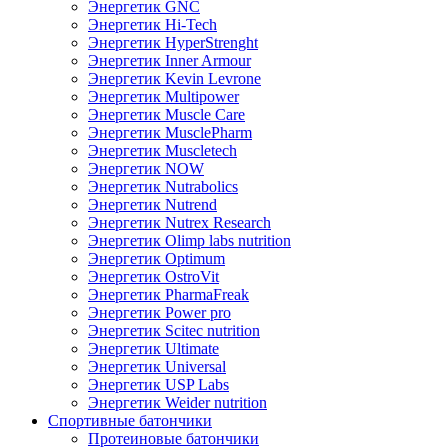
Энергетик GNC
Энергетик Hi-Tech
Энергетик HyperStrenght
Энергетик Inner Armour
Энергетик Kevin Levrone
Энергетик Multipower
Энергетик Muscle Care
Энергетик MusclePharm
Энергетик Muscletech
Энергетик NOW
Энергетик Nutrabolics
Энергетик Nutrend
Энергетик Nutrex Research
Энергетик Olimp labs nutrition
Энергетик Optimum
Энергетик OstroVit
Энергетик PharmaFreak
Энергетик Power pro
Энергетик Scitec nutrition
Энергетик Ultimate
Энергетик Universal
Энергетик USP Labs
Энергетик Weider nutrition
Спортивные батончики
Протеиновые батончики