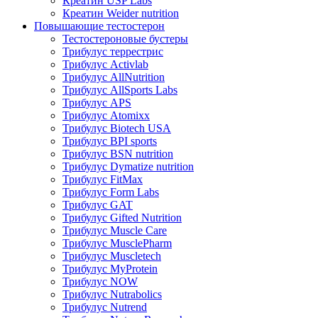
Креатин USP Labs
Креатин Weider nutrition
Повышающие тестостерон
Тестостероновые бустеры
Трибулус террестрис
Трибулус Activlab
Трибулус AllNutrition
Трибулус AllSports Labs
Трибулус APS
Трибулус Atomixx
Трибулус Biotech USA
Трибулус BPI sports
Трибулус BSN nutrition
Трибулус Dymatize nutrition
Трибулус FitMax
Трибулус Form Labs
Трибулус GAT
Трибулус Gifted Nutrition
Трибулус Muscle Care
Трибулус MusclePharm
Трибулус Muscletech
Трибулус MyProtein
Трибулус NOW
Трибулус Nutrabolics
Трибулус Nutrend