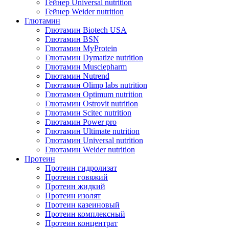
Гейнер Universal nutrition
Гейнер Weider nutrition
Глютамин
Глютамин Biotech USA
Глютамин BSN
Глютамин MyProtein
Глютамин Dymatize nutrition
Глютамин Musclepharm
Глютамин Nutrend
Глютамин Olimp labs nutrition
Глютамин Optimum nutrition
Глютамин Ostrovit nutrition
Глютамин Scitec nutrition
Глютамин Power pro
Глютамин Ultimate nutrition
Глютамин Universal nutrition
Глютамин Weider nutrition
Протеин
Протеин гидролизат
Протеин говяжий
Протеин жидкий
Протеин изолят
Протеин казеиновый
Протеин комплексный
Протеин концентрат