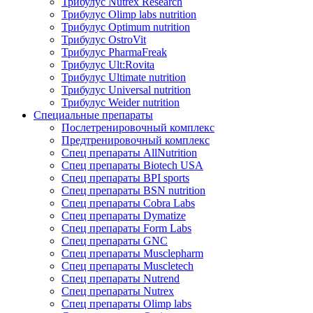
Трибулус Nutrex Research
Трибулус Olimp labs nutrition
Трибулус Optimum nutrition
Трибулус OstroVit
Трибулус PharmaFreak
Трибулус Ult:Rovita
Трибулус Ultimate nutrition
Трибулус Universal nutrition
Трибулус Weider nutrition
Специальные препараты
Послетренировочный комплекс
Предтренировочный комплекс
Спец препараты AllNutrition
Спец препараты Biotech USA
Спец препараты BPI sports
Спец препараты BSN nutrition
Спец препараты Cobra Labs
Спец препараты Dymatize
Спец препараты Form Labs
Спец препараты GNC
Спец препараты Musclepharm
Спец препараты Muscletech
Спец препараты Nutrend
Спец препараты Nutrex
Спец препараты Olimp labs