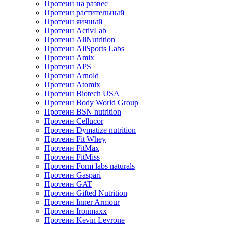
Протеин на развес
Протеин растительный
Протеин яичный
Протеин ActivLab
Протеин AllNutrition
Протеин AllSports Labs
Протеин Amix
Протеин APS
Протеин Arnold
Протеин Atomix
Протеин Biotech USA
Протеин Body World Group
Протеин BSN nutrition
Протеин Cellucor
Протеин Dymatize nutrition
Протеин Fit Whey
Протеин FitMax
Протеин FitMiss
Протеин Form labs naturals
Протеин Gaspari
Протеин GAT
Протеин Gifted Nutrition
Протеин Inner Armour
Протеин Ironmaxx
Протеин Kevin Levrone