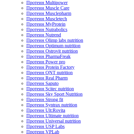
Протеин Multipower
Протеин Muscle Care
Протеин Musclepharm
Протеин Muscletech
Протеин MyProtein
Протеин Nutrabolics
Протеин Nutrend
Протеин Olimp labs nutrition
Протеин Optimum nutrition
Протеин Ostrovit nutrition
Протеин PharmaFreak
Протеин Power pro
Протеин Protein Factory
Протеин QNT nutrition
Протеин Real Pharm
Протеин Saputo
Протеин Scitec nutrition
Протеин Sky Sport Nutrition
Протеин Strong fit
Протеин Syntrax nutrition
Протеин Ult:Rovita
Протеин Ultimate nutrition
Протеин Universal nutrition
Протеин USP Labs
Протеин VPLab