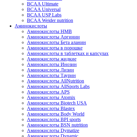
BCAA Ultimate
BCAA Universal
BCAA USP Labs
BCAA Weider nutrition
Аминокислоты
Аминокислоты HMB
Аминокислоты Аргинин
Аминокислоты Бета аланин
Аминокислоты в порошке
Аминокислоты в таблетках и капсулах
Аминокислоты жидкие
Аминокислоты Инозин
Аминокислоты Лизин
Аминокислоты Таурин
Аминокислоты AllNutrition
Аминокислоты AllSports Labs
Аминокислоты APS
Аминокислоты Atomix
Аминокислоты Biotech USA
Аминокислоты Blastex
Аминокислоты Body World
Аминокислоты BPI sports
Аминокислоты BSN nutrition
Аминокислоты Dymatize
Аминокислоты Dynamic