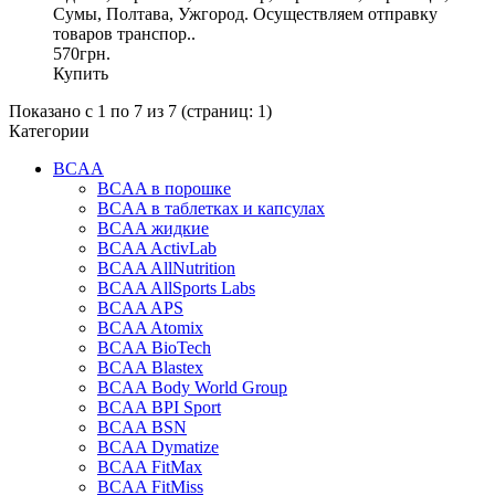
Сумы, Полтава, Ужгород. Осуществляем отправку
товаров транспор..
570грн.
Купить
Показано с 1 по 7 из 7 (страниц: 1)
Категории
BCAA
BCAA в порошке
BCAA в таблетках и капсулах
BCAA жидкие
BCAA ActivLab
BCAA AllNutrition
BCAA AllSports Labs
BCAA APS
BCAA Atomix
BCAA BioTech
BCAA Blastex
BCAA Body World Group
BCAA BPI Sport
BCAA BSN
BCAA Dymatize
BCAA FitMax
BCAA FitMiss