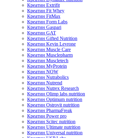
Креатин Extrifit
Креатин Fit Whey
Креатин FitMax
Креатин Form Labs
Креатин Gaspari
Креатин GAT
Креатин Gifted Nutrition
Креатин Kevin Levrone
Креатин Muscle Care
Креатин Musclepharm
Креатин Muscletech
Креатин MyProtein
Креатин NOW
Креатин Nutrabolics
Креатин Nutrend
Креатин Nutrex Research
Креатин Olimp labs nutrition
Креатин Optimum nutrition
Креатин Ostrovit nutrition
Креатин PharmaFreak
Креатин Power pro
Креатин Scitec nutrition
Креатин Ultimate nutrition
Креатин Universal nutrition