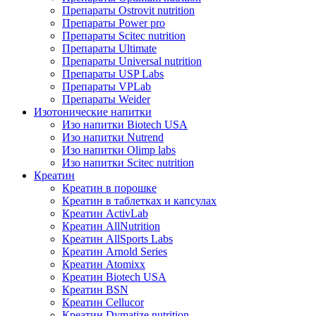
Препараты Ostrovit nutrition
Препараты Power pro
Препараты Scitec nutrition
Препараты Ultimate
Препараты Universal nutrition
Препараты USP Labs
Препараты VPLab
Препараты Weider
Изотонические напитки
Изо напитки Biotech USA
Изо напитки Nutrend
Изо напитки Olimp labs
Изо напитки Scitec nutrition
Креатин
Креатин в порошке
Креатин в таблетках и капсулах
Креатин ActivLab
Креатин AllNutrition
Креатин AllSports Labs
Креатин Arnold Series
Креатин Atomixx
Креатин Biotech USA
Креатин BSN
Креатин Cellucor
Креатин Dymatize nutrition