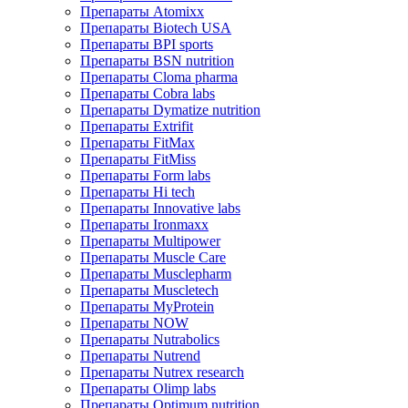
Препараты Atomixx
Препараты Biotech USA
Препараты BPI sports
Препараты BSN nutrition
Препараты Cloma pharma
Препараты Cobra labs
Препараты Dymatize nutrition
Препараты Extrifit
Препараты FitMax
Препараты FitMiss
Препараты Form labs
Препараты Hi tech
Препараты Innovative labs
Препараты Ironmaxx
Препараты Multipower
Препараты Muscle Care
Препараты Musclepharm
Препараты Muscletech
Препараты MyProtein
Препараты NOW
Препараты Nutrabolics
Препараты Nutrend
Препараты Nutrex research
Препараты Olimp labs
Препараты Optimum nutrition