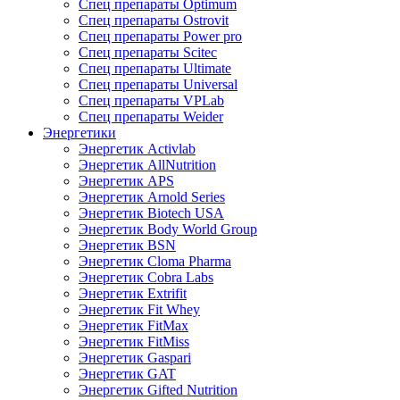
Спец препараты Optimum
Спец препараты Ostrovit
Спец препараты Power pro
Спец препараты Scitec
Спец препараты Ultimate
Спец препараты Universal
Спец препараты VPLab
Спец препараты Weider
Энергетики
Энергетик Activlab
Энергетик AllNutrition
Энергетик APS
Энергетик Arnold Series
Энергетик Biotech USA
Энергетик Body World Group
Энергетик BSN
Энергетик Cloma Pharma
Энергетик Cobra Labs
Энергетик Extrifit
Энергетик Fit Whey
Энергетик FitMax
Энергетик FitMiss
Энергетик Gaspari
Энергетик GAT
Энергетик Gifted Nutrition