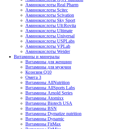
Аминокислоты Real Pharm
Аминокислоты Scitec
Аминокислоты Scivation
Аминокислоты Sky Sport
Аминокислоты Ult:Rovita
Аминокислоты Ultimate
Аминокислоты Universal
Аминокислоты USPLabs
Аминокислоты VPLab
Аминокислоты Weider
Витамины и минералы
Витамины для женщин
Витамины для мужчин
Коэнзим Q10
Омега 3
Витамины AllNutrition
Витамины AllSports Labs
Витамины Arnold Series
Витамины Atomixx
Витамины Biotech USA
Витамины BSN
Витамины Dymatize nutrition
Витамины Dynamic
Витамины FitMax