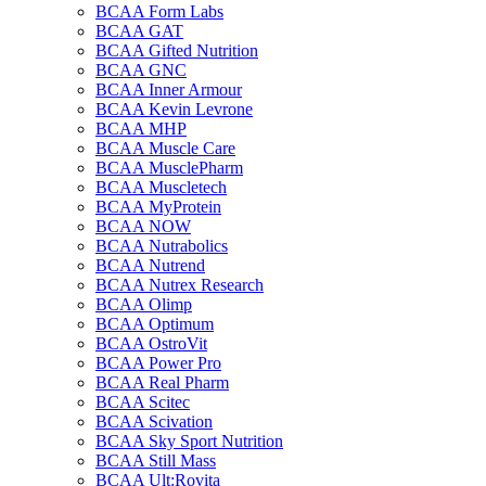
BCAA Form Labs
BCAA GAT
BCAA Gifted Nutrition
BCAA GNC
BCAA Inner Armour
BCAA Kevin Levrone
BCAA MHP
BCAA Muscle Care
BCAA MusclePharm
BCAA Muscletech
BCAA MyProtein
BCAA NOW
BCAA Nutrabolics
BCAA Nutrend
BCAA Nutrex Research
BCAA Olimp
BCAA Optimum
BCAA OstroVit
BCAA Power Pro
BCAA Real Pharm
BCAA Scitec
BCAA Scivation
BCAA Sky Sport Nutrition
BCAA Still Mass
BCAA Ult:Rovita