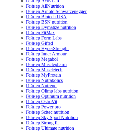
Гейнер ActivLab
Гейнер AllNutrition
Гейнер Arnold Schwarzenegger
Гейнер Biotech USA
Гейнер BSN nutrition
Гейнер Dymatize nutrition
Гейнер FitMax
Гейнер Form Labs
Гейнер Gifted
Гейнер HyperStrenght
Гейнер Inner Armour
Гейнер Megabol
Гейнер Musclepharm
Гейнер Muscletech
Гейнер MyProtein
Гейнер Nutrabolics
Гейнер Nutrend
Гейнер Olimp labs nutrition
Гейнер Optimum nutrition
Гейнер OstroVit
Гейнер Power pro
Гейнер Scitec nutrition
Гейнер Sky Sport Nutrition
Гейнер Strong fit
Гейнер Ultimate nutrition