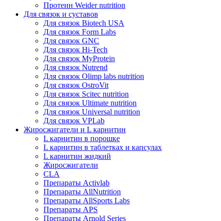
Протеин Weider nutrition
Для связок и суставов
Для связок Biotech USA
Для связок Form Labs
Для связок GNC
Для связок Hi-Tech
Для связок MyProtein
Для связок Nutrend
Для связок Olimp labs nutrition
Для связок OstroVit
Для связок Scitec nutrition
Для связок Ultimate nutrition
Для связок Universal nutrition
Для связок VPLab
Жиросжигатели и L карнитин
L карнитин в порошке
L карнитин в таблетках и капсулах
L карнитин жидкий
Жиросжигатели
CLA
Препараты Activlab
Препараты AllNutrition
Препараты AllSports Labs
Препараты APS
Препараты Arnold Series