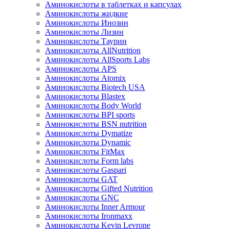
Аминокислоты в таблетках и капсулах
Аминокислоты жидкие
Аминокислоты Инозин
Аминокислоты Лизин
Аминокислоты Таурин
Аминокислоты AllNutrition
Аминокислоты AllSports Labs
Аминокислоты APS
Аминокислоты Atomix
Аминокислоты Biotech USA
Аминокислоты Blastex
Аминокислоты Body World
Аминокислоты BPI sports
Аминокислоты BSN nutrition
Аминокислоты Dymatize
Аминокислоты Dynamic
Аминокислоты FitMax
Аминокислоты Form labs
Аминокислоты Gaspari
Аминокислоты GAT
Аминокислоты Gifted Nutrition
Аминокислоты GNC
Аминокислоты Inner Armour
Аминокислоты Ironmaxx
Аминокислоты Kevin Levrone