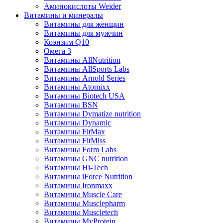
Аминокислоты Weider
Витамины и минералы
Витамины для женщин
Витамины для мужчин
Коэнзим Q10
Омега 3
Витамины AllNutrition
Витамины AllSports Labs
Витамины Arnold Series
Витамины Atomixx
Витамины Biotech USA
Витамины BSN
Витамины Dymatize nutrition
Витамины Dynamic
Витамины FitMax
Витамины FitMiss
Витамины Form Labs
Витамины GNC nutrition
Витамины Hi-Tech
Витамины iForce Nutrition
Витамины Ironmaxx
Витамины Muscle Care
Витамины Musclepharm
Витамины Muscletech
Витамины MyProtein