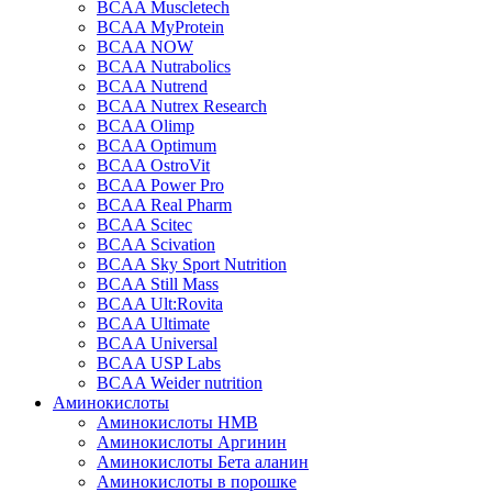
BCAA Muscletech
BCAA MyProtein
BCAA NOW
BCAA Nutrabolics
BCAA Nutrend
BCAA Nutrex Research
BCAA Olimp
BCAA Optimum
BCAA OstroVit
BCAA Power Pro
BCAA Real Pharm
BCAA Scitec
BCAA Scivation
BCAA Sky Sport Nutrition
BCAA Still Mass
BCAA Ult:Rovita
BCAA Ultimate
BCAA Universal
BCAA USP Labs
BCAA Weider nutrition
Аминокислоты
Аминокислоты HMB
Аминокислоты Аргинин
Аминокислоты Бета аланин
Аминокислоты в порошке