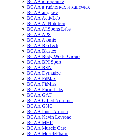
BCAA в порошке
BCAA в таблетках и капсулах
BCAA жидкие
BCAA ActivLab
BCAA AllNutrition
BCAA AllSports Labs
BCAA APS
BCAA Atomix
BCAA BioTech
BCAA Blastex
BCAA Body World Group
BCAA BPI Sport
BCAA BSN
BCAA Dymatize
BCAA FitMax
BCAA FitMiss
BCAA Form Labs
BCAA GAT
BCAA Gifted Nutrition
BCAA GNC
BCAA Inner Armour
BCAA Kevin Levrone
BCAA MHP
BCAA Muscle Care
BCAA MusclePharm