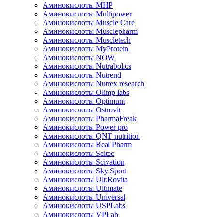
Аминокислоты MHP
Аминокислоты Multipower
Аминокислоты Muscle Care
Аминокислоты Musclepharm
Аминокислоты Muscletech
Аминокислоты MyProtein
Аминокислоты NOW
Аминокислоты Nutrabolics
Аминокислоты Nutrend
Аминокислоты Nutrex research
Аминокислоты Olimp labs
Аминокислоты Optimum
Аминокислоты Ostrovit
Аминокислоты PharmaFreak
Аминокислоты Power pro
Аминокислоты QNT nutrition
Аминокислоты Real Pharm
Аминокислоты Scitec
Аминокислоты Scivation
Аминокислоты Sky Sport
Аминокислоты Ult:Rovita
Аминокислоты Ultimate
Аминокислоты Universal
Аминокислоты USPLabs
Аминокислоты VPLab