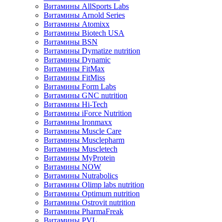
Витамины AllSports Labs
Витамины Arnold Series
Витамины Atomixx
Витамины Biotech USA
Витамины BSN
Витамины Dymatize nutrition
Витамины Dynamic
Витамины FitMax
Витамины FitMiss
Витамины Form Labs
Витамины GNC nutrition
Витамины Hi-Tech
Витамины iForce Nutrition
Витамины Ironmaxx
Витамины Muscle Care
Витамины Musclepharm
Витамины Muscletech
Витамины MyProtein
Витамины NOW
Витамины Nutrabolics
Витамины Olimp labs nutrition
Витамины Optimum nutrition
Витамины Ostrovit nutrition
Витамины PharmaFreak
Витамины PVL