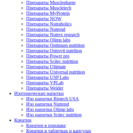
Препараты Musclepharm
Препараты Muscletech
Препараты MyProtein
Препараты NOW
Препараты Nutrabolics
Препараты Nutrend
Препараты Nutrex research
Препараты Olimp labs
Препараты Optimum nutrition
Препараты Ostrovit nutrition
Препараты Power pro
Препараты Scitec nutrition
Препараты Ultimate
Препараты Universal nutrition
Препараты USP Labs
Препараты VPLab
Препараты Weider
Изотонические напитки
Изо напитки Biotech USA
Изо напитки Nutrend
Изо напитки Olimp labs
Изо напитки Scitec nutrition
Креатин
Креатин в порошке
Креатин в таблетках и капсулах