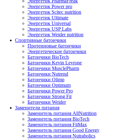
Энергетик PharmaFreak
Энергетик Power pro
Энергетик Scitec nutrition
Энергетик Ultimate
Энергетик Universal
Энергетик USP Labs
Энергетик Weider nutrition
Спортивные батончики
Протеиновые батончики
Энергетические батончики
Батончики BioTech
Батончики Kevin Levrone
Батончики MusclePharm
Батончики Nutrend
Батончики Olimp
Батончики Optimum
Батончики Power Pro
Батончики Strong Fit
Батончики Weider
Заменители питания
Заменитель питания AllNutrition
Заменитель питания BioTech
Заменитель питания FitMax
Заменитель питания Good Energy
Заменитель питания Nutrabolics