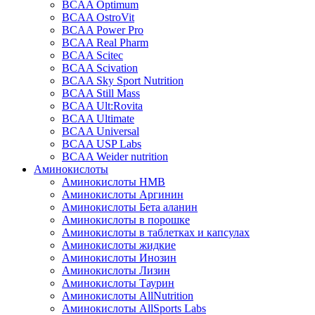
BCAA Optimum
BCAA OstroVit
BCAA Power Pro
BCAA Real Pharm
BCAA Scitec
BCAA Scivation
BCAA Sky Sport Nutrition
BCAA Still Mass
BCAA Ult:Rovita
BCAA Ultimate
BCAA Universal
BCAA USP Labs
BCAA Weider nutrition
Аминокислоты
Аминокислоты HMB
Аминокислоты Аргинин
Аминокислоты Бета аланин
Аминокислоты в порошке
Аминокислоты в таблетках и капсулах
Аминокислоты жидкие
Аминокислоты Инозин
Аминокислоты Лизин
Аминокислоты Таурин
Аминокислоты AllNutrition
Аминокислоты AllSports Labs