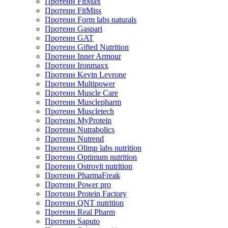
Протеин FitMax
Протеин FitMiss
Протеин Form labs naturals
Протеин Gaspari
Протеин GAT
Протеин Gifted Nutrition
Протеин Inner Armour
Протеин Ironmaxx
Протеин Kevin Levrone
Протеин Multipower
Протеин Muscle Care
Протеин Musclepharm
Протеин Muscletech
Протеин MyProtein
Протеин Nutrabolics
Протеин Nutrend
Протеин Olimp labs nutrition
Протеин Optimum nutrition
Протеин Ostrovit nutrition
Протеин PharmaFreak
Протеин Power pro
Протеин Protein Factory
Протеин QNT nutrition
Протеин Real Pharm
Протеин Saputo