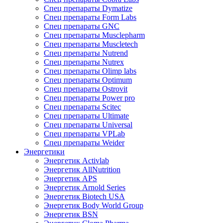
Спец препараты Dymatize
Спец препараты Form Labs
Спец препараты GNC
Спец препараты Musclepharm
Спец препараты Muscletech
Спец препараты Nutrend
Спец препараты Nutrex
Спец препараты Olimp labs
Спец препараты Optimum
Спец препараты Ostrovit
Спец препараты Power pro
Спец препараты Scitec
Спец препараты Ultimate
Спец препараты Universal
Спец препараты VPLab
Спец препараты Weider
Энергетики
Энергетик Activlab
Энергетик AllNutrition
Энергетик APS
Энергетик Arnold Series
Энергетик Biotech USA
Энергетик Body World Group
Энергетик BSN