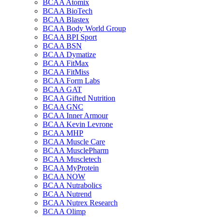
BCAA Atomix
BCAA BioTech
BCAA Blastex
BCAA Body World Group
BCAA BPI Sport
BCAA BSN
BCAA Dymatize
BCAA FitMax
BCAA FitMiss
BCAA Form Labs
BCAA GAT
BCAA Gifted Nutrition
BCAA GNC
BCAA Inner Armour
BCAA Kevin Levrone
BCAA MHP
BCAA Muscle Care
BCAA MusclePharm
BCAA Muscletech
BCAA MyProtein
BCAA NOW
BCAA Nutrabolics
BCAA Nutrend
BCAA Nutrex Research
BCAA Olimp