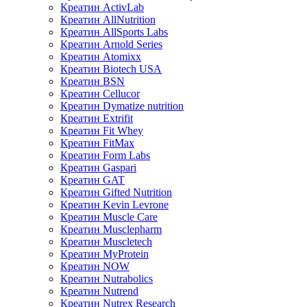
Креатин ActivLab
Креатин AllNutrition
Креатин AllSports Labs
Креатин Arnold Series
Креатин Atomixx
Креатин Biotech USA
Креатин BSN
Креатин Cellucor
Креатин Dymatize nutrition
Креатин Extrifit
Креатин Fit Whey
Креатин FitMax
Креатин Form Labs
Креатин Gaspari
Креатин GAT
Креатин Gifted Nutrition
Креатин Kevin Levrone
Креатин Muscle Care
Креатин Musclepharm
Креатин Muscletech
Креатин MyProtein
Креатин NOW
Креатин Nutrabolics
Креатин Nutrend
Креатин Nutrex Research