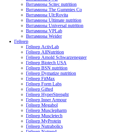
Витамины Scitec nutrition
Витамины The Gummies Co
Витамины Ult:Rovita
Витамины Ultimate nutrition
Витамины Universal nutrition
Витамины VPLab
Витамины Weider
Гейнер
Гейнер ActivLab
Гейнер AllNutrition
Гейнер Arnold Schwarzenegger
Гейнер Biotech USA
Гейнер BSN nutrition
Гейнер Dymatize nutrition
Гейнер FitMax
Гейнер Form Labs
Гейнер Gifted
Гейнер HyperStrenght
Гейнер Inner Armour
Гейнер Megabol
Гейнер Musclepharm
Гейнер Muscletech
Гейнер MyProtein
Гейнер Nutrabolics
Гейнер Nutrend