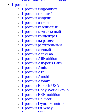
Глютамин Weider nutrition
Протеин
Протеин гидролизат
Протеин говяжий
Протеин жидкий
Протеин изолят
Протеин казеиновый
Протеин комплексный
Протеин концентрат
Протеин на развес
Протеин растительный
Протеин яичный
Протеин ActivLab
Протеин AllNutrition
Протеин AllSports Labs
Протеин Amix
Протеин APS
Протеин Arnold
Протеин Atomix
Протеин Biotech USA
Протеин Body World Group
Протеин BSN nutrition
Протеин Cellucor
Протеин Dymatize nutrition
Протеин Fit Whey