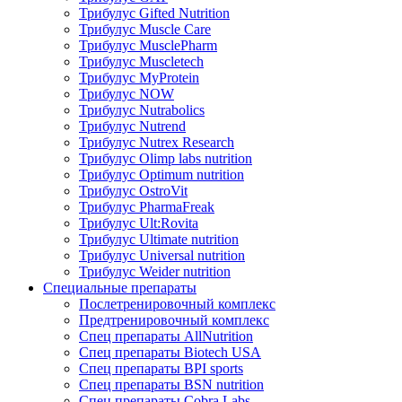
Трибулус Gifted Nutrition
Трибулус Muscle Care
Трибулус MusclePharm
Трибулус Muscletech
Трибулус MyProtein
Трибулус NOW
Трибулус Nutrabolics
Трибулус Nutrend
Трибулус Nutrex Research
Трибулус Olimp labs nutrition
Трибулус Optimum nutrition
Трибулус OstroVit
Трибулус PharmaFreak
Трибулус Ult:Rovita
Трибулус Ultimate nutrition
Трибулус Universal nutrition
Трибулус Weider nutrition
Специальные препараты
Послетренировочный комплекс
Предтренировочный комплекс
Спец препараты AllNutrition
Спец препараты Biotech USA
Спец препараты BPI sports
Спец препараты BSN nutrition
Спец препараты Cobra Labs