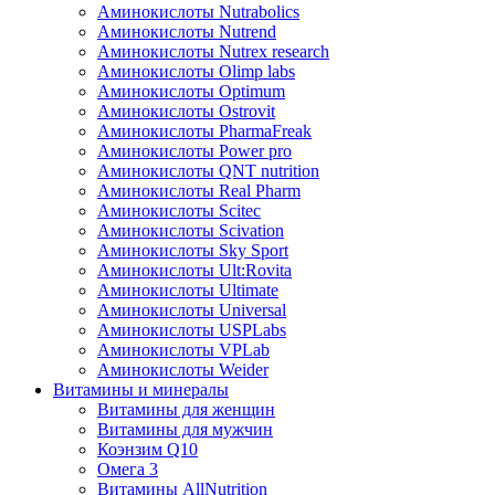
Аминокислоты Nutrabolics
Аминокислоты Nutrend
Аминокислоты Nutrex research
Аминокислоты Olimp labs
Аминокислоты Optimum
Аминокислоты Ostrovit
Аминокислоты PharmaFreak
Аминокислоты Power pro
Аминокислоты QNT nutrition
Аминокислоты Real Pharm
Аминокислоты Scitec
Аминокислоты Scivation
Аминокислоты Sky Sport
Аминокислоты Ult:Rovita
Аминокислоты Ultimate
Аминокислоты Universal
Аминокислоты USPLabs
Аминокислоты VPLab
Аминокислоты Weider
Витамины и минералы
Витамины для женщин
Витамины для мужчин
Коэнзим Q10
Омега 3
Витамины AllNutrition