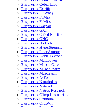
Энергетик Cloma Pharma
Энергетик Cobra Labs
Энергетик Extrifit
Энергетик Fit Whey
Энергетик FitMax
Энергетик FitMiss
Энергетик Gaspari
Энергетик GAT
Энергетик Gifted Nutrition
Энергетик GNC
Энергетик Hi-Tech
Энергетик HyperStrenght
Энергетик Inner Armour
Энергетик Kevin Levrone
Энергетик Multipower
Энергетик Muscle Care
Энергетик MusclePharm
Энергетик Muscletech
Энергетик NOW
Энергетик Nutrabolics
Энергетик Nutrend
Энергетик Nutrex Research
Энергетик Olimp labs nutrition
Энергетик Optimum
Энергетик OstroVit