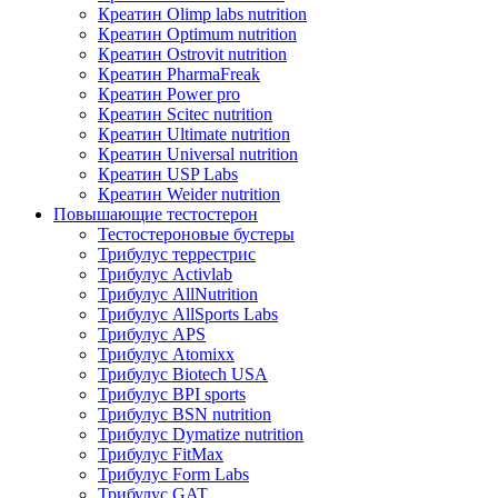
Креатин Olimp labs nutrition
Креатин Optimum nutrition
Креатин Ostrovit nutrition
Креатин PharmaFreak
Креатин Power pro
Креатин Scitec nutrition
Креатин Ultimate nutrition
Креатин Universal nutrition
Креатин USP Labs
Креатин Weider nutrition
Повышающие тестостерон
Тестостероновые бустеры
Трибулус террестрис
Трибулус Activlab
Трибулус AllNutrition
Трибулус AllSports Labs
Трибулус APS
Трибулус Atomixx
Трибулус Biotech USA
Трибулус BPI sports
Трибулус BSN nutrition
Трибулус Dymatize nutrition
Трибулус FitMax
Трибулус Form Labs
Трибулус GAT