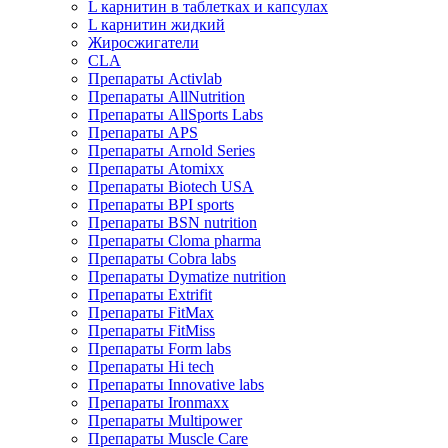
L карнитин в таблетках и капсулах
L карнитин жидкий
Жиросжигатели
CLA
Препараты Activlab
Препараты AllNutrition
Препараты AllSports Labs
Препараты APS
Препараты Arnold Series
Препараты Atomixx
Препараты Biotech USA
Препараты BPI sports
Препараты BSN nutrition
Препараты Cloma pharma
Препараты Cobra labs
Препараты Dymatize nutrition
Препараты Extrifit
Препараты FitMax
Препараты FitMiss
Препараты Form labs
Препараты Hi tech
Препараты Innovative labs
Препараты Ironmaxx
Препараты Multipower
Препараты Muscle Care