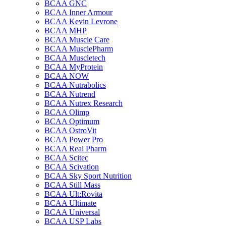
BCAA GNC
BCAA Inner Armour
BCAA Kevin Levrone
BCAA MHP
BCAA Muscle Care
BCAA MusclePharm
BCAA Muscletech
BCAA MyProtein
BCAA NOW
BCAA Nutrabolics
BCAA Nutrend
BCAA Nutrex Research
BCAA Olimp
BCAA Optimum
BCAA OstroVit
BCAA Power Pro
BCAA Real Pharm
BCAA Scitec
BCAA Scivation
BCAA Sky Sport Nutrition
BCAA Still Mass
BCAA Ult:Rovita
BCAA Ultimate
BCAA Universal
BCAA USP Labs