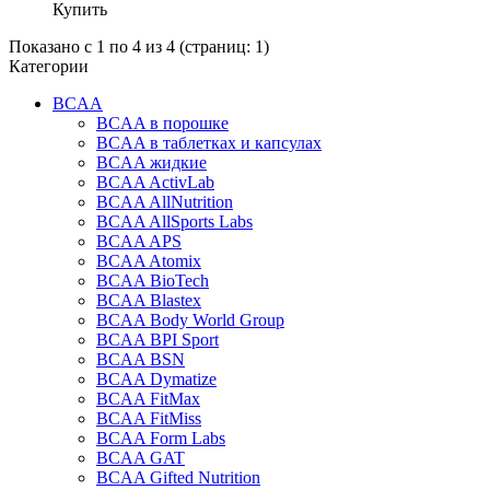
Купить
Показано с 1 по 4 из 4 (страниц: 1)
Категории
BCAA
BCAA в порошке
BCAA в таблетках и капсулах
BCAA жидкие
BCAA ActivLab
BCAA AllNutrition
BCAA AllSports Labs
BCAA APS
BCAA Atomix
BCAA BioTech
BCAA Blastex
BCAA Body World Group
BCAA BPI Sport
BCAA BSN
BCAA Dymatize
BCAA FitMax
BCAA FitMiss
BCAA Form Labs
BCAA GAT
BCAA Gifted Nutrition