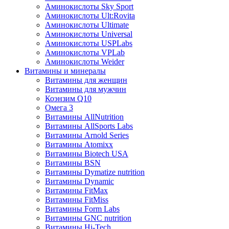
Аминокислоты Sky Sport
Аминокислоты Ult:Rovita
Аминокислоты Ultimate
Аминокислоты Universal
Аминокислоты USPLabs
Аминокислоты VPLab
Аминокислоты Weider
Витамины и минералы
Витамины для женщин
Витамины для мужчин
Коэнзим Q10
Омега 3
Витамины AllNutrition
Витамины AllSports Labs
Витамины Arnold Series
Витамины Atomixx
Витамины Biotech USA
Витамины BSN
Витамины Dymatize nutrition
Витамины Dynamic
Витамины FitMax
Витамины FitMiss
Витамины Form Labs
Витамины GNC nutrition
Витамины Hi-Tech