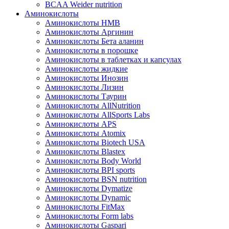
BCAA Weider nutrition
Аминокислоты
Аминокислоты HMB
Аминокислоты Аргинин
Аминокислоты Бета аланин
Аминокислоты в порошке
Аминокислоты в таблетках и капсулах
Аминокислоты жидкие
Аминокислоты Инозин
Аминокислоты Лизин
Аминокислоты Таурин
Аминокислоты AllNutrition
Аминокислоты AllSports Labs
Аминокислоты APS
Аминокислоты Atomix
Аминокислоты Biotech USA
Аминокислоты Blastex
Аминокислоты Body World
Аминокислоты BPI sports
Аминокислоты BSN nutrition
Аминокислоты Dymatize
Аминокислоты Dynamic
Аминокислоты FitMax
Аминокислоты Form labs
Аминокислоты Gaspari