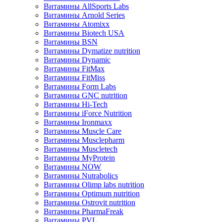
Витамины AllSports Labs
Витамины Arnold Series
Витамины Atomixx
Витамины Biotech USA
Витамины BSN
Витамины Dymatize nutrition
Витамины Dynamic
Витамины FitMax
Витамины FitMiss
Витамины Form Labs
Витамины GNC nutrition
Витамины Hi-Tech
Витамины iForce Nutrition
Витамины Ironmaxx
Витамины Muscle Care
Витамины Musclepharm
Витамины Muscletech
Витамины MyProtein
Витамины NOW
Витамины Nutrabolics
Витамины Olimp labs nutrition
Витамины Optimum nutrition
Витамины Ostrovit nutrition
Витамины PharmaFreak
Витамины PVL