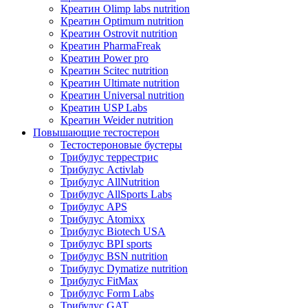
Креатин Olimp labs nutrition
Креатин Optimum nutrition
Креатин Ostrovit nutrition
Креатин PharmaFreak
Креатин Power pro
Креатин Scitec nutrition
Креатин Ultimate nutrition
Креатин Universal nutrition
Креатин USP Labs
Креатин Weider nutrition
Повышающие тестостерон
Тестостероновые бустеры
Трибулус террестрис
Трибулус Activlab
Трибулус AllNutrition
Трибулус AllSports Labs
Трибулус APS
Трибулус Atomixx
Трибулус Biotech USA
Трибулус BPI sports
Трибулус BSN nutrition
Трибулус Dymatize nutrition
Трибулус FitMax
Трибулус Form Labs
Трибулус GAT