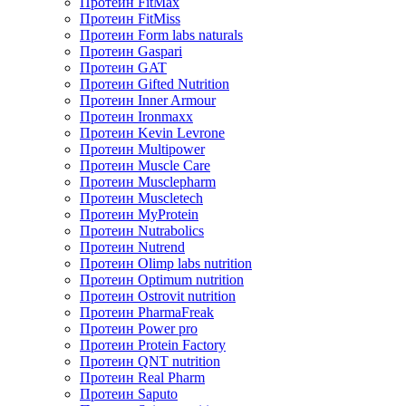
Протеин FitMax
Протеин FitMiss
Протеин Form labs naturals
Протеин Gaspari
Протеин GAT
Протеин Gifted Nutrition
Протеин Inner Armour
Протеин Ironmaxx
Протеин Kevin Levrone
Протеин Multipower
Протеин Muscle Care
Протеин Musclepharm
Протеин Muscletech
Протеин MyProtein
Протеин Nutrabolics
Протеин Nutrend
Протеин Olimp labs nutrition
Протеин Optimum nutrition
Протеин Ostrovit nutrition
Протеин PharmaFreak
Протеин Power pro
Протеин Protein Factory
Протеин QNT nutrition
Протеин Real Pharm
Протеин Saputo