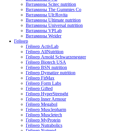
Витамины Scitec nutrition
Витамины The Gummies Co
Витамины Ult:Rovita
Витамины Ultimate nutrition
Витамины Universal nutrition
Витамины VPLab
Витамины Weider
Гейнер
Гейнер ActivLab
Гейнер AllNutrition
Гейнер Arnold Schwarzenegger
Гейнер Biotech USA
Гейнер BSN nutrition
Гейнер Dymatize nutrition
Гейнер FitMax
Гейнер Form Labs
Гейнер Gifted
Гейнер HyperStrenght
Гейнер Inner Armour
Гейнер Megabol
Гейнер Musclepharm
Гейнер Muscletech
Гейнер MyProtein
Гейнер Nutrabolics
Гейнер Nutrend