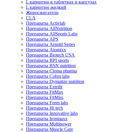
L карнитин в таблетках и капсулах
L карнитин жидкий
Жиросжигатели
CLA
Препараты Activlab
Препараты AllNutrition
Препараты AllSports Labs
Препараты APS
Препараты Arnold Series
Препараты Atomixx
Препараты Biotech USA
Препараты BPI sports
Препараты BSN nutrition
Препараты Cloma pharma
Препараты Cobra labs
Препараты Dymatize nutrition
Препараты Extrifit
Препараты FitMax
Препараты FitMiss
Препараты Form labs
Препараты Hi tech
Препараты Innovative labs
Препараты Ironmaxx
Препараты Multipower
Препараты Muscle Care