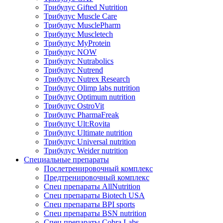
Трибулус Gifted Nutrition
Трибулус Muscle Care
Трибулус MusclePharm
Трибулус Muscletech
Трибулус MyProtein
Трибулус NOW
Трибулус Nutrabolics
Трибулус Nutrend
Трибулус Nutrex Research
Трибулус Olimp labs nutrition
Трибулус Optimum nutrition
Трибулус OstroVit
Трибулус PharmaFreak
Трибулус Ult:Rovita
Трибулус Ultimate nutrition
Трибулус Universal nutrition
Трибулус Weider nutrition
Специальные препараты
Послетренировочный комплекс
Предтренировочный комплекс
Спец препараты AllNutrition
Спец препараты Biotech USA
Спец препараты BPI sports
Спец препараты BSN nutrition
Спец препараты Cobra Labs