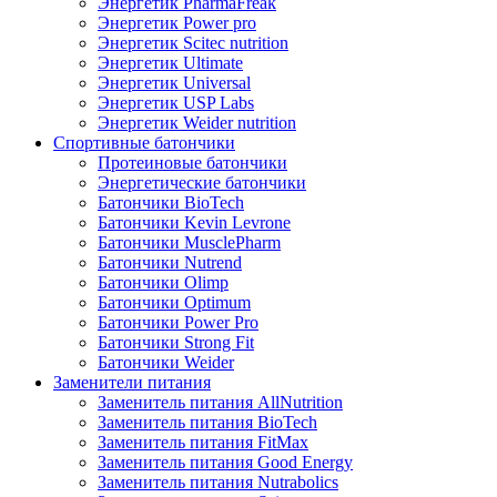
Энергетик PharmaFreak
Энергетик Power pro
Энергетик Scitec nutrition
Энергетик Ultimate
Энергетик Universal
Энергетик USP Labs
Энергетик Weider nutrition
Спортивные батончики
Протеиновые батончики
Энергетические батончики
Батончики BioTech
Батончики Kevin Levrone
Батончики MusclePharm
Батончики Nutrend
Батончики Olimp
Батончики Optimum
Батончики Power Pro
Батончики Strong Fit
Батончики Weider
Заменители питания
Заменитель питания AllNutrition
Заменитель питания BioTech
Заменитель питания FitMax
Заменитель питания Good Energy
Заменитель питания Nutrabolics