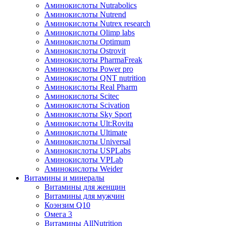
Аминокислоты Nutrabolics
Аминокислоты Nutrend
Аминокислоты Nutrex research
Аминокислоты Olimp labs
Аминокислоты Optimum
Аминокислоты Ostrovit
Аминокислоты PharmaFreak
Аминокислоты Power pro
Аминокислоты QNT nutrition
Аминокислоты Real Pharm
Аминокислоты Scitec
Аминокислоты Scivation
Аминокислоты Sky Sport
Аминокислоты Ult:Rovita
Аминокислоты Ultimate
Аминокислоты Universal
Аминокислоты USPLabs
Аминокислоты VPLab
Аминокислоты Weider
Витамины и минералы
Витамины для женщин
Витамины для мужчин
Коэнзим Q10
Омега 3
Витамины AllNutrition