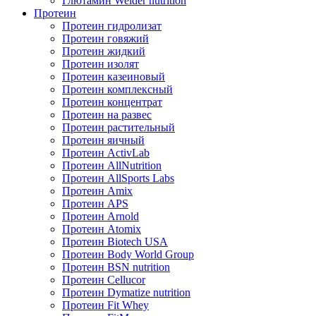
Глютамин Weider nutrition
Протеин
Протеин гидролизат
Протеин говяжий
Протеин жидкий
Протеин изолят
Протеин казеиновый
Протеин комплексный
Протеин концентрат
Протеин на развес
Протеин растительный
Протеин яичный
Протеин ActivLab
Протеин AllNutrition
Протеин AllSports Labs
Протеин Amix
Протеин APS
Протеин Arnold
Протеин Atomix
Протеин Biotech USA
Протеин Body World Group
Протеин BSN nutrition
Протеин Cellucor
Протеин Dymatize nutrition
Протеин Fit Whey