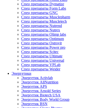
Спец препараты Dymatize
Спец препараты Form Labs
Спец препараты GNC
Спец препараты Musclepharm
Спец препараты Muscletech
Спец препараты Nutrend
Спец препараты Nutrex
Спец препараты Olimp labs
Спец препараты Optimum
Спец препараты Ostrovit
Спец препараты Power pro
Спец препараты Scitec
Спец препараты Ultimate
Спец препараты Universal
Спец препараты VPLab
Спец препараты Weider
Энергетики
Энергетик Activlab
Энергетик AllNutrition
Энергетик APS
Энергетик Arnold Series
Энергетик Biotech USA
Энергетик Body World Group
Энергетик BSN