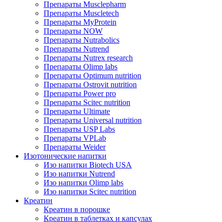
Препараты Musclepharm
Препараты Muscletech
Препараты MyProtein
Препараты NOW
Препараты Nutrabolics
Препараты Nutrend
Препараты Nutrex research
Препараты Olimp labs
Препараты Optimum nutrition
Препараты Ostrovit nutrition
Препараты Power pro
Препараты Scitec nutrition
Препараты Ultimate
Препараты Universal nutrition
Препараты USP Labs
Препараты VPLab
Препараты Weider
Изотонические напитки
Изо напитки Biotech USA
Изо напитки Nutrend
Изо напитки Olimp labs
Изо напитки Scitec nutrition
Креатин
Креатин в порошке
Креатин в таблетках и капсулах