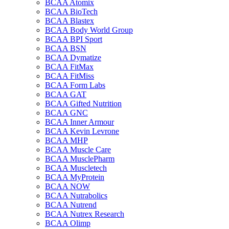
BCAA Atomix
BCAA BioTech
BCAA Blastex
BCAA Body World Group
BCAA BPI Sport
BCAA BSN
BCAA Dymatize
BCAA FitMax
BCAA FitMiss
BCAA Form Labs
BCAA GAT
BCAA Gifted Nutrition
BCAA GNC
BCAA Inner Armour
BCAA Kevin Levrone
BCAA MHP
BCAA Muscle Care
BCAA MusclePharm
BCAA Muscletech
BCAA MyProtein
BCAA NOW
BCAA Nutrabolics
BCAA Nutrend
BCAA Nutrex Research
BCAA Olimp