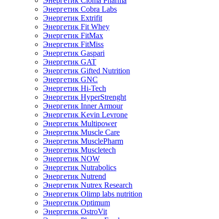
Энергетик Cloma Pharma
Энергетик Cobra Labs
Энергетик Extrifit
Энергетик Fit Whey
Энергетик FitMax
Энергетик FitMiss
Энергетик Gaspari
Энергетик GAT
Энергетик Gifted Nutrition
Энергетик GNC
Энергетик Hi-Tech
Энергетик HyperStrenght
Энергетик Inner Armour
Энергетик Kevin Levrone
Энергетик Multipower
Энергетик Muscle Care
Энергетик MusclePharm
Энергетик Muscletech
Энергетик NOW
Энергетик Nutrabolics
Энергетик Nutrend
Энергетик Nutrex Research
Энергетик Olimp labs nutrition
Энергетик Optimum
Энергетик OstroVit