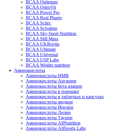
BCAA Optimum
BCAA OstroVit
BCAA Power Pro
BCAA Real Pharm
BCAA Scitec
BCAA Scivation
BCAA Sky Sport Nutrition
BCAA Still Mass
BCAA Ult:Rovita
BCAA Ultimate
BCAA Universal
BCAA USP Labs
BCAA Weider nutrition
Аминокислоты
Аминокислоты HMB
Аминокислоты Аргинин
Аминокислоты Бета аланин
Аминокислоты в порошке
Аминокислоты в таблетках и капсулах
Аминокислоты жидкие
Аминокислоты Инозин
Аминокислоты Лизин
Аминокислоты Таурин
Аминокислоты AllNutrition
Аминокислоты AllSports Labs