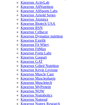
Креатин ActivLab
Креатин AllNutrition
Креатин AllSports Labs
Креатин Arnold Series
Креатин Atomixx
Креатин Biotech USA
Креатин BSN
Креатин Cellucor
Креатин Dymatize nutrition
Креатин Extrifit
Креатин Fit Whey
Креатин FitMax
Креатин Form Labs
Креатин Gaspari
Креатин GAT
Креатин Gifted Nutrition
Креатин Kevin Levrone
Креатин Muscle Care
Креатин Musclepharm
Креатин Muscletech
Креатин MyProtein
Креатин NOW
Креатин Nutrabolics
Креатин Nutrend
Креатин Nutrex Research