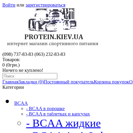
Войти
или
зарегистрироваться
(098) 737-83-83
(063) 232-83-83
Товаров:
0 (0грн.)
Ничего не куплено!
Главная
Закладки (0)
Постоянный покупатель
Корзина покупок
О
Категории
BCAA
- BCAA в порошке
- BCAA в таблетках и капсулах
- BCAA жидкие