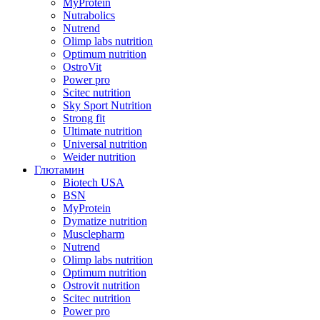
MyProtein
Nutrabolics
Nutrend
Olimp labs nutrition
Optimum nutrition
OstroVit
Power pro
Scitec nutrition
Sky Sport Nutrition
Strong fit
Ultimate nutrition
Universal nutrition
Weider nutrition
Глютамин
Biotech USA
BSN
MyProtein
Dymatize nutrition
Musclepharm
Nutrend
Olimp labs nutrition
Optimum nutrition
Ostrovit nutrition
Scitec nutrition
Power pro