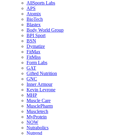
AllSports Labs
APS
Atomix
BioTech
Blastex
Body World Group
BPI Sport
BSN
Dymatize
FitMax
FitMiss
Form Labs
GAT
Gifted Nutrition
GNC
Inner Armour
Kevin Levrone
MHP
Muscle Care
MusclePharm
Muscletech
MyProtein
NOW
Nutrabolics
Nutrend