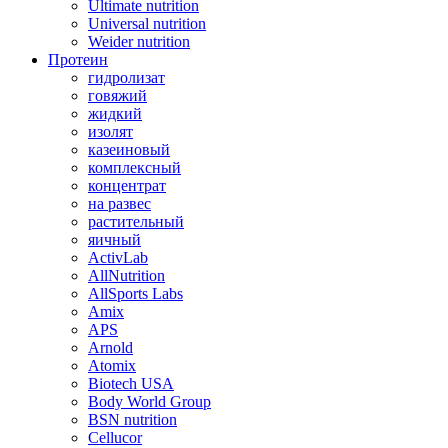
Ultimate nutrition
Universal nutrition
Weider nutrition
Протеин
гидролизат
говяжий
жидкий
изолят
казеиновый
комплексный
концентрат
на развес
растительный
яичный
ActivLab
AllNutrition
AllSports Labs
Amix
APS
Arnold
Atomix
Biotech USA
Body World Group
BSN nutrition
Cellucor