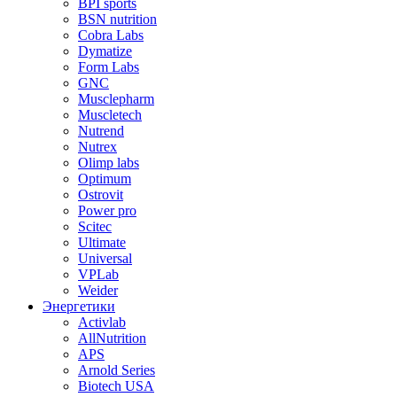
BPI sports
BSN nutrition
Cobra Labs
Dymatize
Form Labs
GNC
Musclepharm
Muscletech
Nutrend
Nutrex
Olimp labs
Optimum
Ostrovit
Power pro
Scitec
Ultimate
Universal
VPLab
Weider
Энергетики
Activlab
AllNutrition
APS
Arnold Series
Biotech USA