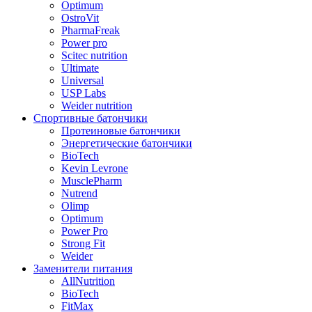
Optimum
OstroVit
PharmaFreak
Power pro
Scitec nutrition
Ultimate
Universal
USP Labs
Weider nutrition
Спортивные батончики
Протеиновые батончики
Энергетические батончики
BioTech
Kevin Levrone
MusclePharm
Nutrend
Olimp
Optimum
Power Pro
Strong Fit
Weider
Заменители питания
AllNutrition
BioTech
FitMax