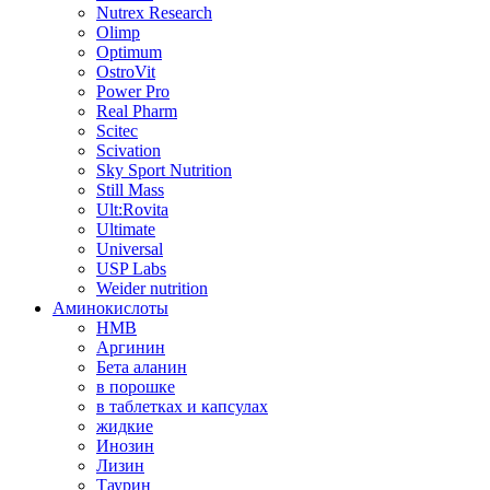
Nutrex Research
Olimp
Optimum
OstroVit
Power Pro
Real Pharm
Scitec
Scivation
Sky Sport Nutrition
Still Mass
Ult:Rovita
Ultimate
Universal
USP Labs
Weider nutrition
Аминокислоты
HMB
Аргинин
Бета аланин
в порошке
в таблетках и капсулах
жидкие
Инозин
Лизин
Таурин