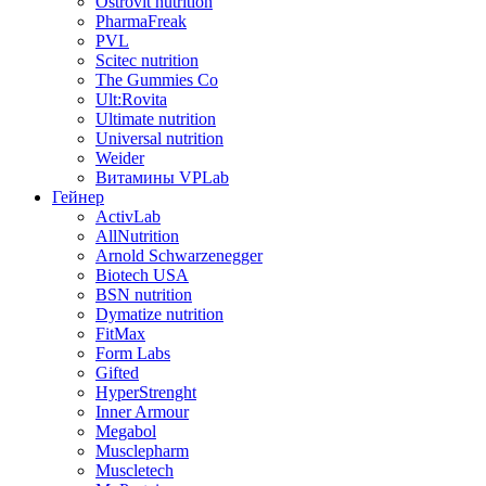
Ostrovit nutrition
PharmaFreak
PVL
Scitec nutrition
The Gummies Co
Ult:Rovita
Ultimate nutrition
Universal nutrition
Weider
Витамины VPLab
Гейнер
ActivLab
AllNutrition
Arnold Schwarzenegger
Biotech USA
BSN nutrition
Dymatize nutrition
FitMax
Form Labs
Gifted
HyperStrenght
Inner Armour
Megabol
Musclepharm
Muscletech