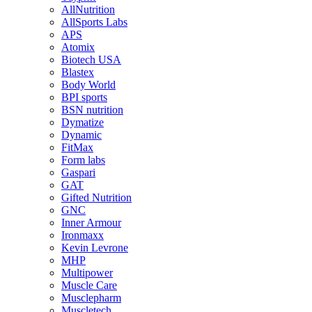
AllNutrition
AllSports Labs
APS
Atomix
Biotech USA
Blastex
Body World
BPI sports
BSN nutrition
Dymatize
Dynamic
FitMax
Form labs
Gaspari
GAT
Gifted Nutrition
GNC
Inner Armour
Ironmaxx
Kevin Levrone
MHP
Multipower
Muscle Care
Musclepharm
Muscletech