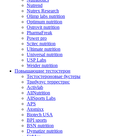
Nutrend
Nutrex Research
Olimp labs nutrition
Optimum nutrition
Ostrovit nutrition
PharmaFreak
Power pro
Scitec nutrition
Ultimate nutrition
Universal nutrition
USP Labs
Weider nutrition
Повышающие тестостерон
Тестостероновые бустеры
Трибулус террестрис
Activlab
AllNutrition
AllSports Labs
APS
Atomixx
Biotech USA
BPI sports
BSN nutrition
Dymatize nutrition