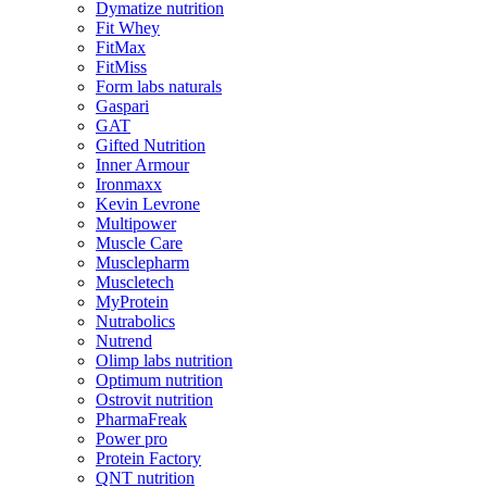
Dymatize nutrition
Fit Whey
FitMax
FitMiss
Form labs naturals
Gaspari
GAT
Gifted Nutrition
Inner Armour
Ironmaxx
Kevin Levrone
Multipower
Muscle Care
Musclepharm
Muscletech
MyProtein
Nutrabolics
Nutrend
Olimp labs nutrition
Optimum nutrition
Ostrovit nutrition
PharmaFreak
Power pro
Protein Factory
QNT nutrition