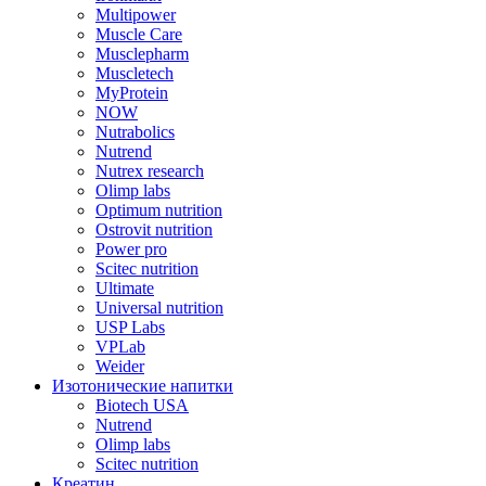
Multipower
Muscle Care
Musclepharm
Muscletech
MyProtein
NOW
Nutrabolics
Nutrend
Nutrex research
Olimp labs
Optimum nutrition
Ostrovit nutrition
Power pro
Scitec nutrition
Ultimate
Universal nutrition
USP Labs
VPLab
Weider
Изотонические напитки
Biotech USA
Nutrend
Olimp labs
Scitec nutrition
Креатин