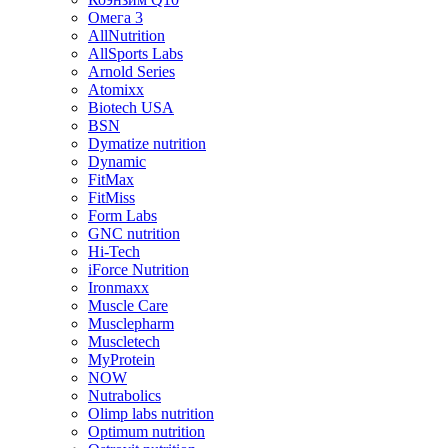
Омега 3
AllNutrition
AllSports Labs
Arnold Series
Atomixx
Biotech USA
BSN
Dymatize nutrition
Dynamic
FitMax
FitMiss
Form Labs
GNC nutrition
Hi-Tech
iForce Nutrition
Ironmaxx
Muscle Care
Musclepharm
Muscletech
MyProtein
NOW
Nutrabolics
Olimp labs nutrition
Optimum nutrition