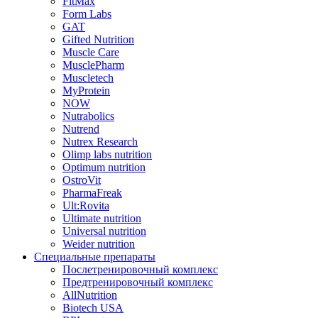
FitMax
Form Labs
GAT
Gifted Nutrition
Muscle Care
MusclePharm
Muscletech
MyProtein
NOW
Nutrabolics
Nutrend
Nutrex Research
Olimp labs nutrition
Optimum nutrition
OstroVit
PharmaFreak
Ult:Rovita
Ultimate nutrition
Universal nutrition
Weider nutrition
Специальные препараты
Послетренировочный комплекс
Предтренировочный комплекс
AllNutrition
Biotech USA