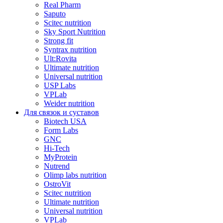
Real Pharm
Saputo
Scitec nutrition
Sky Sport Nutrition
Strong fit
Syntrax nutrition
Ult:Rovita
Ultimate nutrition
Universal nutrition
USP Labs
VPLab
Weider nutrition
Для связок и суставов
Biotech USA
Form Labs
GNC
Hi-Tech
MyProtein
Nutrend
Olimp labs nutrition
OstroVit
Scitec nutrition
Ultimate nutrition
Universal nutrition
VPLab