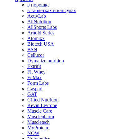
в порошке
в таблетках и капсулах
ActivLab
AllNutrition
AllSports Labs
Arnold Series
Atomixx
Biotech USA
BSN
Cellucor
Dymatize nutrition
Extrifit
Fit Whey
FitMax
Form Labs
Gaspari
GAT
Gifted Nutrition
Kevin Levrone
Muscle Care
Musclepharm
Muscletech
MyProtein
NOW
Nutrabolics