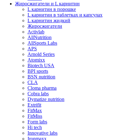
Жиросжигатели и L карнитин
L карнитин в порошке
L карнитин в таблетках и капсулах
L карнитин жидкий
Жиросжигатели
Activlab
AllNutrition
AllSports Labs
APS
Arnold Series
Atomixx
Biotech USA
BPI sports
BSN nutrition
CLA
Cloma pharma
Cobra labs
Dymatize nutrition
Extrifit
FitMax
FitMiss
Form labs
Hi tech
Innovative labs
Ironmaxx