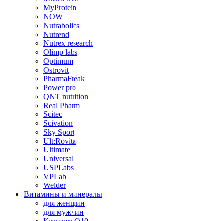
MyProtein
NOW
Nutrabolics
Nutrend
Nutrex research
Olimp labs
Optimum
Ostrovit
PharmaFreak
Power pro
QNT nutrition
Real Pharm
Scitec
Scivation
Sky Sport
Ult:Rovita
Ultimate
Universal
USPLabs
VPLab
Weider
Витамины и минералы
для женщин
для мужчин
Коэнзим Q10