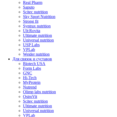
Real Pharm
Saputo
Scitec nutrition
Sky Sport Nutrition
Strong fit
Syntrax nutrition
Ult:Rovita
Ultimate nutrition
Universal nutrition
USP Labs
VPLab
Weider nutrition
Для связок и суставов
Biotech USA
Form Labs
GNC
Hi-Tech
MyProtein
Nutrend
Olimp labs nutrition
OstroVit
Scitec nutrition
Ultimate nutrition
Universal nutrition
VPLab