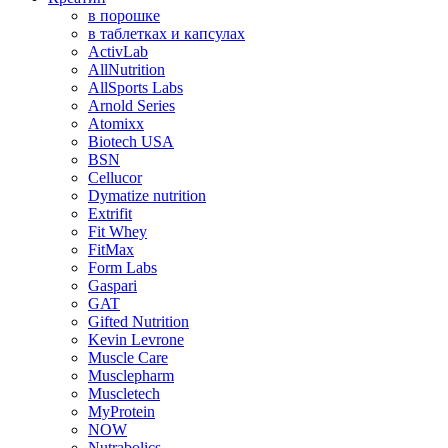
в порошке
в таблетках и капсулах
ActivLab
AllNutrition
AllSports Labs
Arnold Series
Atomixx
Biotech USA
BSN
Cellucor
Dymatize nutrition
Extrifit
Fit Whey
FitMax
Form Labs
Gaspari
GAT
Gifted Nutrition
Kevin Levrone
Muscle Care
Musclepharm
Muscletech
MyProtein
NOW
Nutrabolics