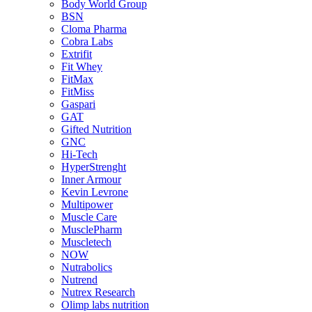
Body World Group
BSN
Cloma Pharma
Cobra Labs
Extrifit
Fit Whey
FitMax
FitMiss
Gaspari
GAT
Gifted Nutrition
GNC
Hi-Tech
HyperStrenght
Inner Armour
Kevin Levrone
Multipower
Muscle Care
MusclePharm
Muscletech
NOW
Nutrabolics
Nutrend
Nutrex Research
Olimp labs nutrition