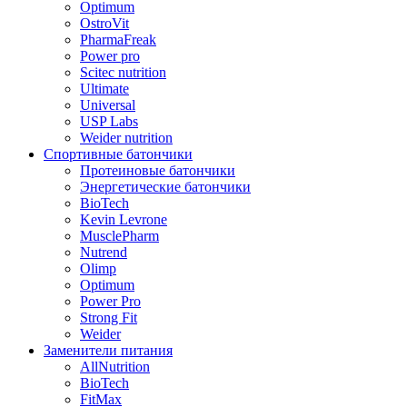
Optimum
OstroVit
PharmaFreak
Power pro
Scitec nutrition
Ultimate
Universal
USP Labs
Weider nutrition
Спортивные батончики
Протеиновые батончики
Энергетические батончики
BioTech
Kevin Levrone
MusclePharm
Nutrend
Olimp
Optimum
Power Pro
Strong Fit
Weider
Заменители питания
AllNutrition
BioTech
FitMax