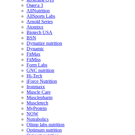
Омега 3
AllNutrition
AllSports Labs
Arnold Series
Atomixx
Biotech USA
BSN
Dymatize nutrition
Dynamic
FitMax
FitMiss
Form Labs
GNC nutrition
Hi-Tech
iForce Nutrition
Ironmaxx
Muscle Care
Musclepharm
Muscletech
MyProtein
NOW
Nutrabolics
Olimp labs nutrition
Optimum nutrition