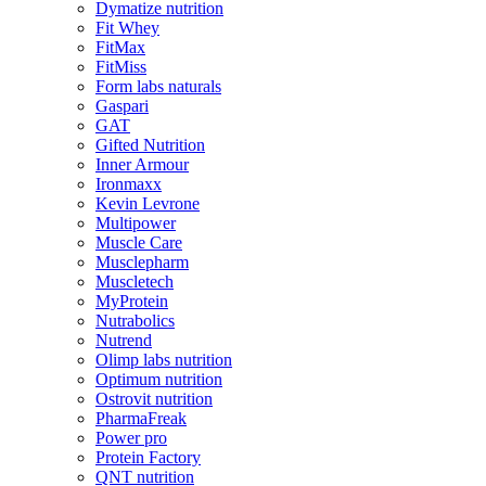
Dymatize nutrition
Fit Whey
FitMax
FitMiss
Form labs naturals
Gaspari
GAT
Gifted Nutrition
Inner Armour
Ironmaxx
Kevin Levrone
Multipower
Muscle Care
Musclepharm
Muscletech
MyProtein
Nutrabolics
Nutrend
Olimp labs nutrition
Optimum nutrition
Ostrovit nutrition
PharmaFreak
Power pro
Protein Factory
QNT nutrition