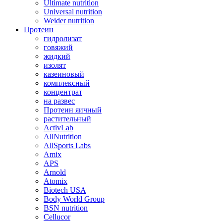
Ultimate nutrition
Universal nutrition
Weider nutrition
Протеин
гидролизат
говяжий
жидкий
изолят
казеиновый
комплексный
концентрат
на развес
Протеин яичный
растительный
ActivLab
AllNutrition
AllSports Labs
Amix
APS
Arnold
Atomix
Biotech USA
Body World Group
BSN nutrition
Cellucor