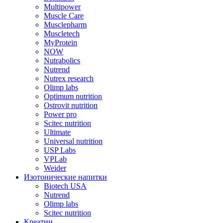
Multipower
Muscle Care
Musclepharm
Muscletech
MyProtein
NOW
Nutrabolics
Nutrend
Nutrex research
Olimp labs
Optimum nutrition
Ostrovit nutrition
Power pro
Scitec nutrition
Ultimate
Universal nutrition
USP Labs
VPLab
Weider
Изотонические напитки
Biotech USA
Nutrend
Olimp labs
Scitec nutrition
Креатин