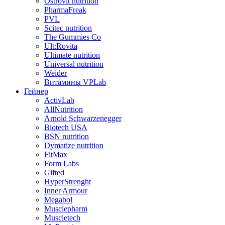
Ostrovit nutrition
PharmaFreak
PVL
Scitec nutrition
The Gummies Co
Ult:Rovita
Ultimate nutrition
Universal nutrition
Weider
Витамины VPLab
Гейнер
ActivLab
AllNutrition
Arnold Schwarzenegger
Biotech USA
BSN nutrition
Dymatize nutrition
FitMax
Form Labs
Gifted
HyperStrenght
Inner Armour
Megabol
Musclepharm
Muscletech