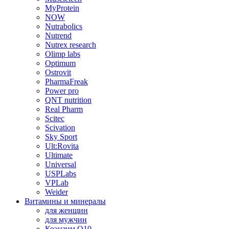
MyProtein
NOW
Nutrabolics
Nutrend
Nutrex research
Olimp labs
Optimum
Ostrovit
PharmaFreak
Power pro
QNT nutrition
Real Pharm
Scitec
Scivation
Sky Sport
Ult:Rovita
Ultimate
Universal
USPLabs
VPLab
Weider
Витамины и минералы
для женщин
для мужчин
Коэнзим Q10