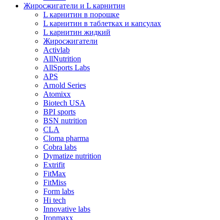
Жиросжигатели и L карнитин
L карнитин в порошке
L карнитин в таблетках и капсулах
L карнитин жидкий
Жиросжигатели
Activlab
AllNutrition
AllSports Labs
APS
Arnold Series
Atomixx
Biotech USA
BPI sports
BSN nutrition
CLA
Cloma pharma
Cobra labs
Dymatize nutrition
Extrifit
FitMax
FitMiss
Form labs
Hi tech
Innovative labs
Ironmaxx