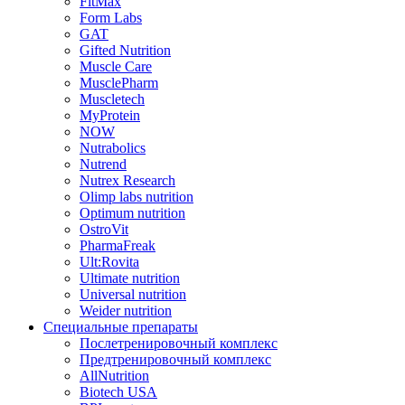
FitMax
Form Labs
GAT
Gifted Nutrition
Muscle Care
MusclePharm
Muscletech
MyProtein
NOW
Nutrabolics
Nutrend
Nutrex Research
Olimp labs nutrition
Optimum nutrition
OstroVit
PharmaFreak
Ult:Rovita
Ultimate nutrition
Universal nutrition
Weider nutrition
Специальные препараты
Послетренировочный комплекс
Предтренировочный комплекс
AllNutrition
Biotech USA