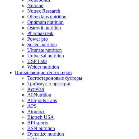
Nutrend
Nutrex Research
Olimp labs nutrition
Optimum nutrition
Ostrovit nutrition
PharmaFreak
Power pro
Scitec nutrition
Ultimate nutrition
Universal nutrition
USP Labs
Weider nutrition
Повышающие тестостерон
Тестостероновые бустеры
Трибулус террестрис
Activlab
AllNutrition
AllSports Labs
APS
Atomixx
Biotech USA
BPI sports
BSN nutrition
Dymatize nutrition