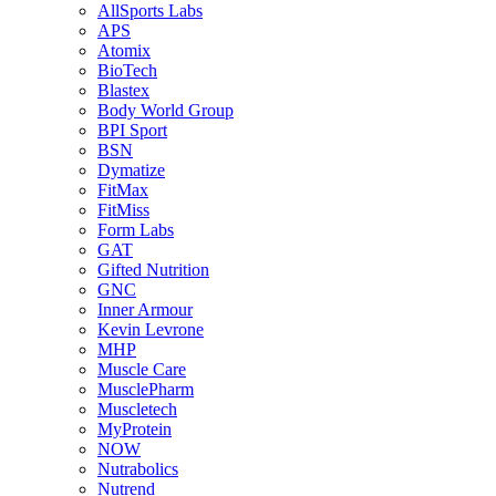
AllSports Labs
APS
Atomix
BioTech
Blastex
Body World Group
BPI Sport
BSN
Dymatize
FitMax
FitMiss
Form Labs
GAT
Gifted Nutrition
GNC
Inner Armour
Kevin Levrone
MHP
Muscle Care
MusclePharm
Muscletech
MyProtein
NOW
Nutrabolics
Nutrend