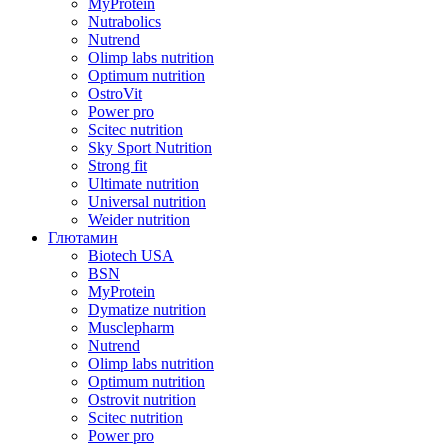
MyProtein
Nutrabolics
Nutrend
Olimp labs nutrition
Optimum nutrition
OstroVit
Power pro
Scitec nutrition
Sky Sport Nutrition
Strong fit
Ultimate nutrition
Universal nutrition
Weider nutrition
Глютамин
Biotech USA
BSN
MyProtein
Dymatize nutrition
Musclepharm
Nutrend
Olimp labs nutrition
Optimum nutrition
Ostrovit nutrition
Scitec nutrition
Power pro