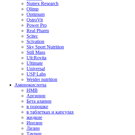
Nutrex Research
Olimp
Optimum
OstroVit
Power Pro
Real Pharm
Scitec
Scivation
Sky Sport Nutrition
Still Mass
Ult:Rovita
Ultimate
Universal
USP Labs
Weider nutrition
Аминокислоты
HMB
Аргинин
Бета аланин
в порошке
в таблетках и капсулах
жидкие
Инозин
Лизин
Таурин