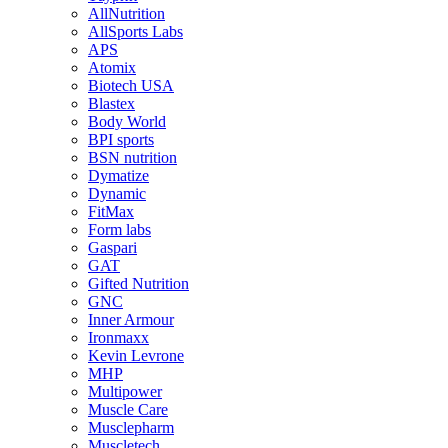
AllNutrition
AllSports Labs
APS
Atomix
Biotech USA
Blastex
Body World
BPI sports
BSN nutrition
Dymatize
Dynamic
FitMax
Form labs
Gaspari
GAT
Gifted Nutrition
GNC
Inner Armour
Ironmaxx
Kevin Levrone
MHP
Multipower
Muscle Care
Musclepharm
Muscletech