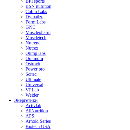
BPI sports
BSN nutrition
Cobra Labs
Dymatize
Form Labs
GNC
Musclepharm
Muscletech
Nutrend
Nutrex
Olimp labs
Optimum
Ostrovit
Power pro
Scitec
Ultimate
Universal
VPLab
Weider
Энергетики
Activlab
AllNutrition
APS
Arnold Series
Biotech USA