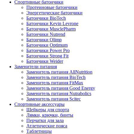
Спортивные батончики
Протеиновые батончики
Энергетические батончики
Батончики BioTech
Батончики Kevin Levrone
Батончики MusclePharm
Батончики Nutrend
Батончики Olimp
Батончики Optimum
Батончики Power Pro
Батончики Strong Fit
Батончики Weider
Заменители питания
Заменитель питания AllNutrition
Заменитель питания BioTech
Заменитель питания FitMax
Заменитель питания Good Energy
Заменитель питания Nutrabolics
Заменитель питания Scitec
Спортивные аксессуары
Шейкеры для спорта
Лямки, крючки, бинты
Перчатки для зала
Атлетические пояса
Таблетницы