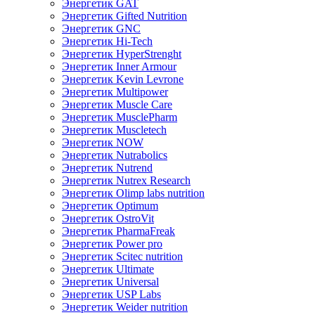
Энергетик GAT
Энергетик Gifted Nutrition
Энергетик GNC
Энергетик Hi-Tech
Энергетик HyperStrenght
Энергетик Inner Armour
Энергетик Kevin Levrone
Энергетик Multipower
Энергетик Muscle Care
Энергетик MusclePharm
Энергетик Muscletech
Энергетик NOW
Энергетик Nutrabolics
Энергетик Nutrend
Энергетик Nutrex Research
Энергетик Olimp labs nutrition
Энергетик Optimum
Энергетик OstroVit
Энергетик PharmaFreak
Энергетик Power pro
Энергетик Scitec nutrition
Энергетик Ultimate
Энергетик Universal
Энергетик USP Labs
Энергетик Weider nutrition