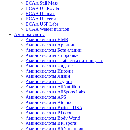
BCAA Still Mass
BCAA Ult:Rovita
BCAA Ultimate
BCAA Universal
BCAA USP Labs
BCAA Weider nutrition
Аминокислоты
Аминокислоты HMB
Аминокислоты Аргинин
Аминокислоты Бета аланин
Аминокислоты в порошке
Аминокислоты в таблетках и капсулах
Аминокислоты жидкие
Аминокислоты Инозин
Аминокислоты Лизин
Аминокислоты Таурин
Аминокислоты AllNutrition
Аминокислоты AllSports Labs
Аминокислоты APS
Аминокислоты Atomix
Аминокислоты Biotech USA
Аминокислоты Blastex
Аминокислоты Body World
Аминокислоты BPI sports
Аминокислоты BSN nutrition