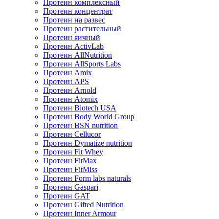
Протеин комплексный
Протеин концентрат
Протеин на развес
Протеин растительный
Протеин яичный
Протеин ActivLab
Протеин AllNutrition
Протеин AllSports Labs
Протеин Amix
Протеин APS
Протеин Arnold
Протеин Atomix
Протеин Biotech USA
Протеин Body World Group
Протеин BSN nutrition
Протеин Cellucor
Протеин Dymatize nutrition
Протеин Fit Whey
Протеин FitMax
Протеин FitMiss
Протеин Form labs naturals
Протеин Gaspari
Протеин GAT
Протеин Gifted Nutrition
Протеин Inner Armour