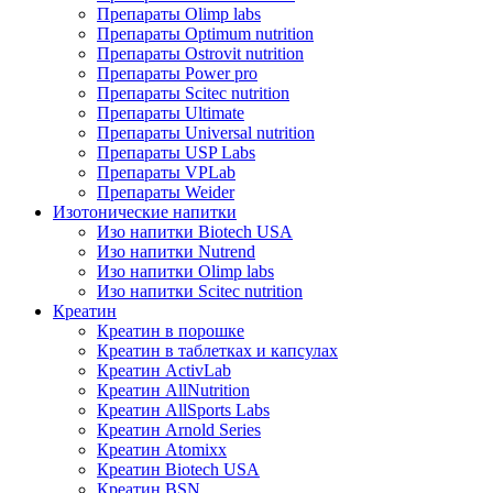
Препараты Olimp labs
Препараты Optimum nutrition
Препараты Ostrovit nutrition
Препараты Power pro
Препараты Scitec nutrition
Препараты Ultimate
Препараты Universal nutrition
Препараты USP Labs
Препараты VPLab
Препараты Weider
Изотонические напитки
Изо напитки Biotech USA
Изо напитки Nutrend
Изо напитки Olimp labs
Изо напитки Scitec nutrition
Креатин
Креатин в порошке
Креатин в таблетках и капсулах
Креатин ActivLab
Креатин AllNutrition
Креатин AllSports Labs
Креатин Arnold Series
Креатин Atomixx
Креатин Biotech USA
Креатин BSN