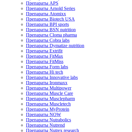
Препараты APS
Препараты Arnold Series
Препараты Atomixx
Препараты Biotech USA
Препараты BPI sports
Препараты BSN nutrition
Препараты Cloma pharma
Препараты Cobra labs
Препараты Dymatize nutrition
Препараты Extrifit
Препараты FitMax
Препараты FitMiss
Препараты Form labs
Препараты Hi tech
Препараты Innovative labs
Препараты Ironmaxx
Препараты Multipower
Препараты Muscle Care
Препараты Musclepharm
Препараты Muscletech
Препараты MyProtein
Препараты NOW
Препараты Nutrabolics
Препараты Nutrend
Препараты Nutrex research