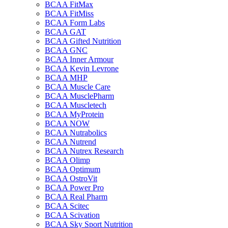
BCAA FitMax
BCAA FitMiss
BCAA Form Labs
BCAA GAT
BCAA Gifted Nutrition
BCAA GNC
BCAA Inner Armour
BCAA Kevin Levrone
BCAA MHP
BCAA Muscle Care
BCAA MusclePharm
BCAA Muscletech
BCAA MyProtein
BCAA NOW
BCAA Nutrabolics
BCAA Nutrend
BCAA Nutrex Research
BCAA Olimp
BCAA Optimum
BCAA OstroVit
BCAA Power Pro
BCAA Real Pharm
BCAA Scitec
BCAA Scivation
BCAA Sky Sport Nutrition