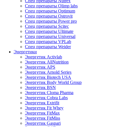
Спец препараты Nutrex
Спец препараты Olimp labs
Спец препараты Optimum
Спец препараты Ostrovit
Спец препараты Power pro
Спец препараты Scitec
Спец препараты Ultimate
Спец препараты Universal
Спец препараты VPLab
Спец препараты Weider
Энергетики
Энергетик Activlab
Энергетик AllNutrition
Энергетик APS
Энергетик Arnold Series
Энергетик Biotech USA
Энергетик Body World Group
Энергетик BSN
Энергетик Cloma Pharma
Энергетик Cobra Labs
Энергетик Extrifit
Энергетик Fit Whey
Энергетик FitMax
Энергетик FitMiss
Энергетик Gaspari