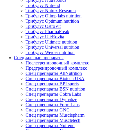
Трибулус Nutrabolics
Трибулус Nutrend
Трибулус Nutrex Research
Трибулус Olimp labs nutrition
Трибулус Optimum nutrition
Трибулус OstroVit
Трибулус PharmaFreak
Трибулус Ult:Rovita
Трибулус Ultimate nutrition
Трибулус Universal nutrition
Трибулус Weider nutrition
Специальные препараты
Послетренировочный комплекс
Предтренировочный комплекс
Спец препараты AllNutrition
Спец препараты Biotech USA
Спец препараты BPI sports
Спец препараты BSN nutrition
Спец препараты Cobra Labs
Спец препараты Dymatize
Спец препараты Form Labs
Спец препараты GNC
Спец препараты Musclepharm
Спец препараты Muscletech
Спец препараты Nutrend