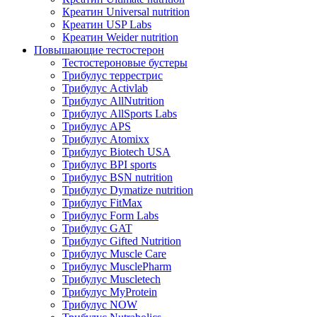
Креатин Universal nutrition
Креатин USP Labs
Креатин Weider nutrition
Повышающие тестостерон
Тестостероновые бустеры
Трибулус террестрис
Трибулус Activlab
Трибулус AllNutrition
Трибулус AllSports Labs
Трибулус APS
Трибулус Atomixx
Трибулус Biotech USA
Трибулус BPI sports
Трибулус BSN nutrition
Трибулус Dymatize nutrition
Трибулус FitMax
Трибулус Form Labs
Трибулус GAT
Трибулус Gifted Nutrition
Трибулус Muscle Care
Трибулус MusclePharm
Трибулус Muscletech
Трибулус MyProtein
Трибулус NOW