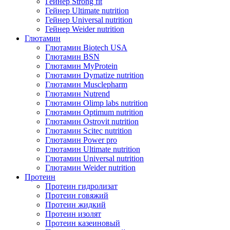
Гейнер Strong fit
Гейнер Ultimate nutrition
Гейнер Universal nutrition
Гейнер Weider nutrition
Глютамин
Глютамин Biotech USA
Глютамин BSN
Глютамин MyProtein
Глютамин Dymatize nutrition
Глютамин Musclepharm
Глютамин Nutrend
Глютамин Olimp labs nutrition
Глютамин Optimum nutrition
Глютамин Ostrovit nutrition
Глютамин Scitec nutrition
Глютамин Power pro
Глютамин Ultimate nutrition
Глютамин Universal nutrition
Глютамин Weider nutrition
Протеин
Протеин гидролизат
Протеин говяжий
Протеин жидкий
Протеин изолят
Протеин казеиновый