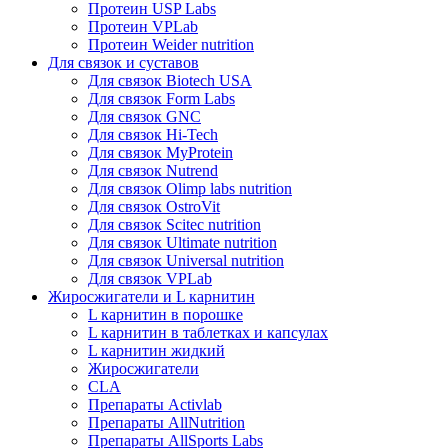
Протеин USP Labs
Протеин VPLab
Протеин Weider nutrition
Для связок и суставов
Для связок Biotech USA
Для связок Form Labs
Для связок GNC
Для связок Hi-Tech
Для связок MyProtein
Для связок Nutrend
Для связок Olimp labs nutrition
Для связок OstroVit
Для связок Scitec nutrition
Для связок Ultimate nutrition
Для связок Universal nutrition
Для связок VPLab
Жиросжигатели и L карнитин
L карнитин в порошке
L карнитин в таблетках и капсулах
L карнитин жидкий
Жиросжигатели
CLA
Препараты Activlab
Препараты AllNutrition
Препараты AllSports Labs