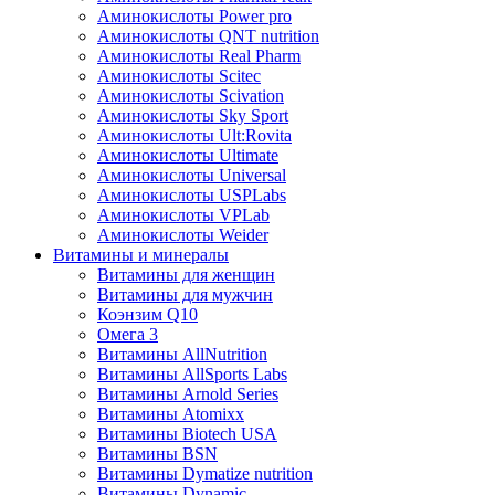
Аминокислоты Power pro
Аминокислоты QNT nutrition
Аминокислоты Real Pharm
Аминокислоты Scitec
Аминокислоты Scivation
Аминокислоты Sky Sport
Аминокислоты Ult:Rovita
Аминокислоты Ultimate
Аминокислоты Universal
Аминокислоты USPLabs
Аминокислоты VPLab
Аминокислоты Weider
Витамины и минералы
Витамины для женщин
Витамины для мужчин
Коэнзим Q10
Омега 3
Витамины AllNutrition
Витамины AllSports Labs
Витамины Arnold Series
Витамины Atomixx
Витамины Biotech USA
Витамины BSN
Витамины Dymatize nutrition
Витамины Dynamic