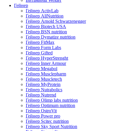
Витамины Weider
Гейнер
Гейнер ActivLab
Гейнер AllNutrition
Гейнер Arnold Schwarzenegger
Гейнер Biotech USA
Гейнер BSN nutrition
Гейнер Dymatize nutrition
Гейнер FitMax
Гейнер Form Labs
Гейнер Gifted
Гейнер HyperStrenght
Гейнер Inner Armour
Гейнер Megabol
Гейнер Musclepharm
Гейнер Muscletech
Гейнер MyProtein
Гейнер Nutrabolics
Гейнер Nutrend
Гейнер Olimp labs nutrition
Гейнер Optimum nutrition
Гейнер OstroVit
Гейнер Power pro
Гейнер Scitec nutrition
Гейнер Sky Sport Nutrition