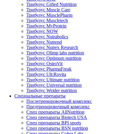
Трибулус Gifted Nutrition
Трибулус Muscle Care
Трибулус MusclePharm
Трибулус Muscletech
Трибулус MyProtein
Трибулус NOW
Трибулус Nutrabolics
Трибулус Nutrend
Трибулус Nutrex Research
Трибулус Olimp labs nutrition
Трибулус Optimum nutrition
Трибулус OstroVit
Трибулус PharmaFreak
Трибулус Ult:Rovita
Трибулус Ultimate nutrition
Трибулус Universal nutrition
Трибулус Weider nutrition
Специальные препараты
Послетренировочный комплекс
Предтренировочный комплекс
Спец препараты AllNutrition
Спец препараты Biotech USA
Спец препараты BPI sports
Спец препараты BSN nutrition
Спец препараты Cobra Labs