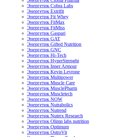
Энергетик Cloma Pharma
Энергетик Cobra Labs
Энергетик Extrifit
Энергетик Fit Whey
Энергетик FitMax
Энергетик FitMiss
Энергетик Gaspari
Энергетик GAT
Энергетик Gifted Nutrition
Энергетик GNC
Энергетик Hi-Tech
Энергетик HyperStrenght
Энергетик Inner Armour
Энергетик Kevin Levrone
Энергетик Multipower
Энергетик Muscle Care
Энергетик MusclePharm
Энергетик Muscletech
Энергетик NOW
Энергетик Nutrabolics
Энергетик Nutrend
Энергетик Nutrex Research
Энергетик Olimp labs nutrition
Энергетик Optimum
Энергетик OstroVit