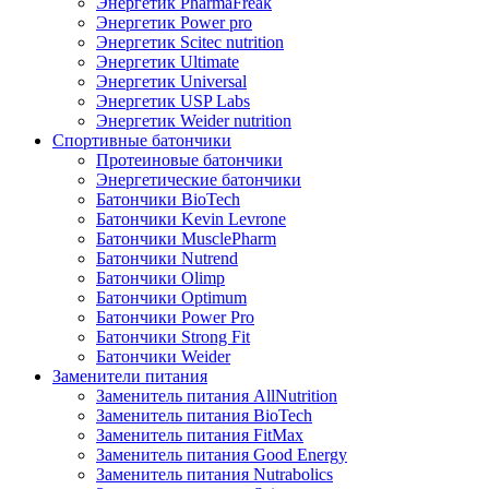
Энергетик PharmaFreak
Энергетик Power pro
Энергетик Scitec nutrition
Энергетик Ultimate
Энергетик Universal
Энергетик USP Labs
Энергетик Weider nutrition
Спортивные батончики
Протеиновые батончики
Энергетические батончики
Батончики BioTech
Батончики Kevin Levrone
Батончики MusclePharm
Батончики Nutrend
Батончики Olimp
Батончики Optimum
Батончики Power Pro
Батончики Strong Fit
Батончики Weider
Заменители питания
Заменитель питания AllNutrition
Заменитель питания BioTech
Заменитель питания FitMax
Заменитель питания Good Energy
Заменитель питания Nutrabolics