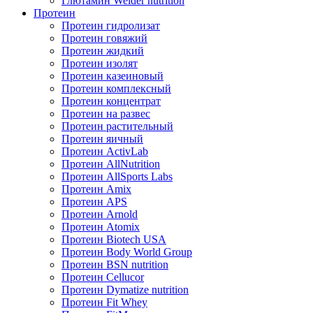
Глютамин Weider nutrition
Протеин
Протеин гидролизат
Протеин говяжий
Протеин жидкий
Протеин изолят
Протеин казеиновый
Протеин комплексный
Протеин концентрат
Протеин на развес
Протеин растительный
Протеин яичный
Протеин ActivLab
Протеин AllNutrition
Протеин AllSports Labs
Протеин Amix
Протеин APS
Протеин Arnold
Протеин Atomix
Протеин Biotech USA
Протеин Body World Group
Протеин BSN nutrition
Протеин Cellucor
Протеин Dymatize nutrition
Протеин Fit Whey