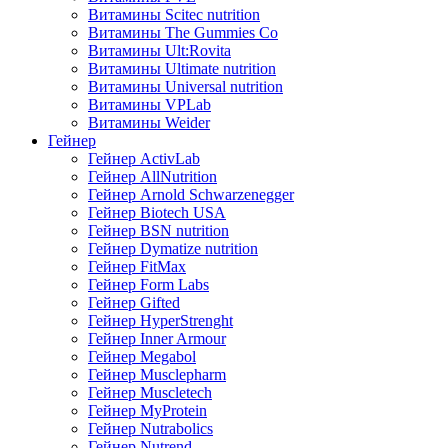
Витамины Scitec nutrition
Витамины The Gummies Co
Витамины Ult:Rovita
Витамины Ultimate nutrition
Витамины Universal nutrition
Витамины VPLab
Витамины Weider
Гейнер
Гейнер ActivLab
Гейнер AllNutrition
Гейнер Arnold Schwarzenegger
Гейнер Biotech USA
Гейнер BSN nutrition
Гейнер Dymatize nutrition
Гейнер FitMax
Гейнер Form Labs
Гейнер Gifted
Гейнер HyperStrenght
Гейнер Inner Armour
Гейнер Megabol
Гейнер Musclepharm
Гейнер Muscletech
Гейнер MyProtein
Гейнер Nutrabolics
Гейнер Nutrend