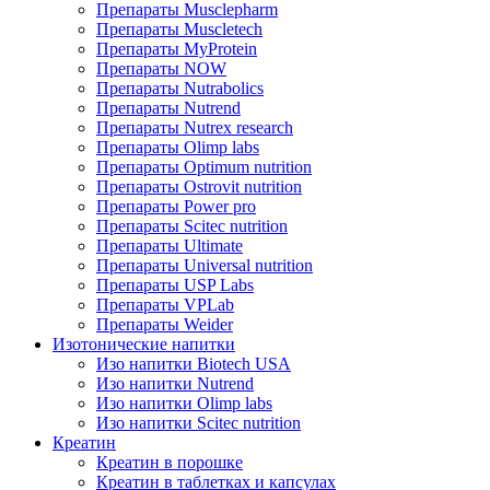
Препараты Musclepharm
Препараты Muscletech
Препараты MyProtein
Препараты NOW
Препараты Nutrabolics
Препараты Nutrend
Препараты Nutrex research
Препараты Olimp labs
Препараты Optimum nutrition
Препараты Ostrovit nutrition
Препараты Power pro
Препараты Scitec nutrition
Препараты Ultimate
Препараты Universal nutrition
Препараты USP Labs
Препараты VPLab
Препараты Weider
Изотонические напитки
Изо напитки Biotech USA
Изо напитки Nutrend
Изо напитки Olimp labs
Изо напитки Scitec nutrition
Креатин
Креатин в порошке
Креатин в таблетках и капсулах