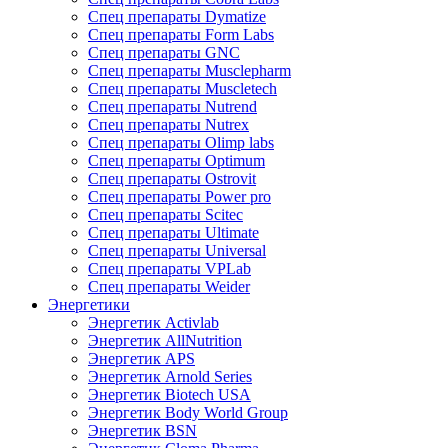
Спец препараты Dymatize
Спец препараты Form Labs
Спец препараты GNC
Спец препараты Musclepharm
Спец препараты Muscletech
Спец препараты Nutrend
Спец препараты Nutrex
Спец препараты Olimp labs
Спец препараты Optimum
Спец препараты Ostrovit
Спец препараты Power pro
Спец препараты Scitec
Спец препараты Ultimate
Спец препараты Universal
Спец препараты VPLab
Спец препараты Weider
Энергетики
Энергетик Activlab
Энергетик AllNutrition
Энергетик APS
Энергетик Arnold Series
Энергетик Biotech USA
Энергетик Body World Group
Энергетик BSN