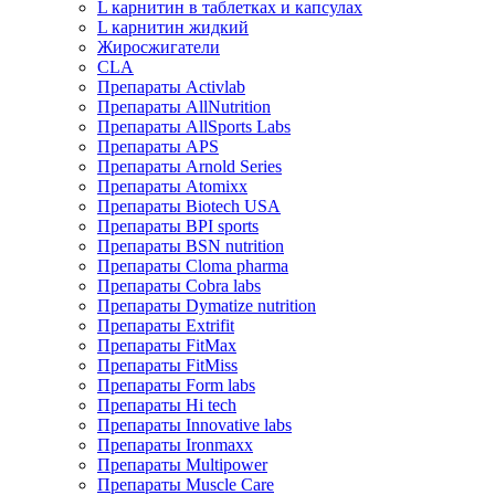
L карнитин в таблетках и капсулах
L карнитин жидкий
Жиросжигатели
CLA
Препараты Activlab
Препараты AllNutrition
Препараты AllSports Labs
Препараты APS
Препараты Arnold Series
Препараты Atomixx
Препараты Biotech USA
Препараты BPI sports
Препараты BSN nutrition
Препараты Cloma pharma
Препараты Cobra labs
Препараты Dymatize nutrition
Препараты Extrifit
Препараты FitMax
Препараты FitMiss
Препараты Form labs
Препараты Hi tech
Препараты Innovative labs
Препараты Ironmaxx
Препараты Multipower
Препараты Muscle Care