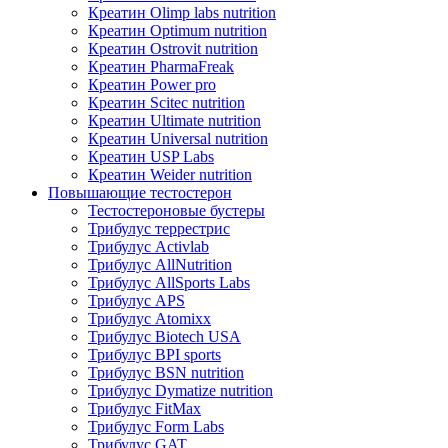
Креатин Olimp labs nutrition
Креатин Optimum nutrition
Креатин Ostrovit nutrition
Креатин PharmaFreak
Креатин Power pro
Креатин Scitec nutrition
Креатин Ultimate nutrition
Креатин Universal nutrition
Креатин USP Labs
Креатин Weider nutrition
Повышающие тестостерон
Тестостероновые бустеры
Трибулус террестрис
Трибулус Activlab
Трибулус AllNutrition
Трибулус AllSports Labs
Трибулус APS
Трибулус Atomixx
Трибулус Biotech USA
Трибулус BPI sports
Трибулус BSN nutrition
Трибулус Dymatize nutrition
Трибулус FitMax
Трибулус Form Labs
Трибулус GAT