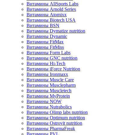
Витамины AllSports Labs
Витамины Arnold Series
Витамины Atomixx
Витамины Biotech USA
Витамины BSN
Витамины Dymatize nutrition
Витамины Dynamic
Витамины FitMax
Витамины FitMiss
Витамины Form Labs
Витамины GNC nutrition
Витамины Hi-Tech
Витамины iForce Nutrition
Витамины Ironmaxx
Витамины Muscle Care
Витамины Musclepharm
Витамины Muscletech
Витамины MyProtein
Витамины NOW
Витамины Nutrabolics
Витамины Olimp labs nutrition
Витамины Optimum nutrition
Витамины Ostrovit nutrition
Витамины PharmaFreak
Витамины PVL