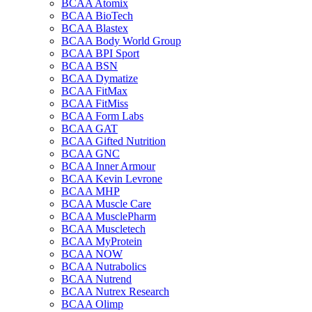
BCAA Atomix
BCAA BioTech
BCAA Blastex
BCAA Body World Group
BCAA BPI Sport
BCAA BSN
BCAA Dymatize
BCAA FitMax
BCAA FitMiss
BCAA Form Labs
BCAA GAT
BCAA Gifted Nutrition
BCAA GNC
BCAA Inner Armour
BCAA Kevin Levrone
BCAA MHP
BCAA Muscle Care
BCAA MusclePharm
BCAA Muscletech
BCAA MyProtein
BCAA NOW
BCAA Nutrabolics
BCAA Nutrend
BCAA Nutrex Research
BCAA Olimp