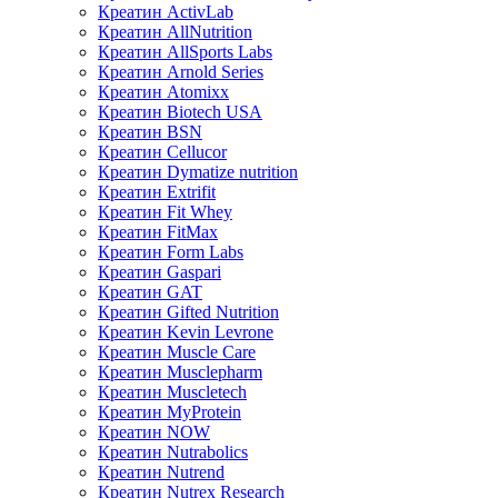
Креатин ActivLab
Креатин AllNutrition
Креатин AllSports Labs
Креатин Arnold Series
Креатин Atomixx
Креатин Biotech USA
Креатин BSN
Креатин Cellucor
Креатин Dymatize nutrition
Креатин Extrifit
Креатин Fit Whey
Креатин FitMax
Креатин Form Labs
Креатин Gaspari
Креатин GAT
Креатин Gifted Nutrition
Креатин Kevin Levrone
Креатин Muscle Care
Креатин Musclepharm
Креатин Muscletech
Креатин MyProtein
Креатин NOW
Креатин Nutrabolics
Креатин Nutrend
Креатин Nutrex Research