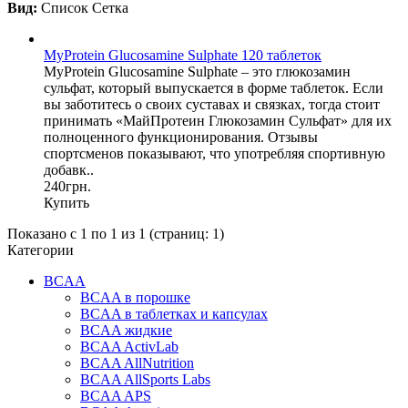
Вид:
Список
Сетка
MyProtein Glucosamine Sulphate 120 таблеток
MyProtein Glucosamine Sulphate – это глюкозамин
сульфат, который выпускается в форме таблеток. Если
вы заботитесь о своих суставах и связках, тогда стоит
принимать «МайПротеин Глюкозамин Сульфат» для их
полноценного функционирования. Отзывы
спортсменов показывают, что употребляя спортивную
добавк..
240грн.
Купить
Показано с 1 по 1 из 1 (страниц: 1)
Категории
BCAA
BCAA в порошке
BCAA в таблетках и капсулах
BCAA жидкие
BCAA ActivLab
BCAA AllNutrition
BCAA AllSports Labs
BCAA APS