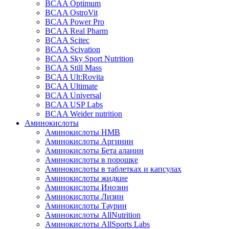
BCAA Optimum
BCAA OstroVit
BCAA Power Pro
BCAA Real Pharm
BCAA Scitec
BCAA Scivation
BCAA Sky Sport Nutrition
BCAA Still Mass
BCAA Ult:Rovita
BCAA Ultimate
BCAA Universal
BCAA USP Labs
BCAA Weider nutrition
Аминокислоты
Аминокислоты HMB
Аминокислоты Аргинин
Аминокислоты Бета аланин
Аминокислоты в порошке
Аминокислоты в таблетках и капсулах
Аминокислоты жидкие
Аминокислоты Инозин
Аминокислоты Лизин
Аминокислоты Таурин
Аминокислоты AllNutrition
Аминокислоты AllSports Labs