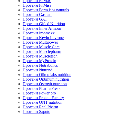
Протеин FitMax
Протеин FitMiss
Протеин Form labs naturals
Протеин Gaspari
Протеин GAT
Протеин Gifted Nutrition
Протеин Inner Armour
Протеин Ironmaxx
Протеин Kevin Levrone
Протеин Multipower
Протеин Muscle Care
Протеин Musclepharm
Протеин Muscletech
Протеин MyProtein
Протеин Nutrabolics
Протеин Nutrend
Протеин Olimp labs nutrition
Протеин Optimum nutrition
Протеин Ostrovit nutrition
Протеин PharmaFreak
Протеин Power pro
Протеин Protein Factory
Протеин QNT nutrition
Протеин Real Pharm
Протеин Saputo