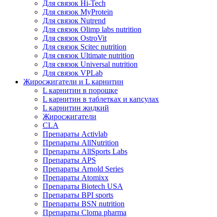
Для связок Hi-Tech
Для связок MyProtein
Для связок Nutrend
Для связок Olimp labs nutrition
Для связок OstroVit
Для связок Scitec nutrition
Для связок Ultimate nutrition
Для связок Universal nutrition
Для связок VPLab
Жиросжигатели и L карнитин
L карнитин в порошке
L карнитин в таблетках и капсулах
L карнитин жидкий
Жиросжигатели
CLA
Препараты Activlab
Препараты AllNutrition
Препараты AllSports Labs
Препараты APS
Препараты Arnold Series
Препараты Atomixx
Препараты Biotech USA
Препараты BPI sports
Препараты BSN nutrition
Препараты Cloma pharma