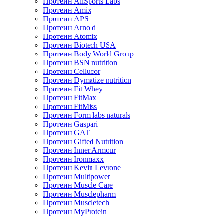
Протеин AllSports Labs
Протеин Amix
Протеин APS
Протеин Arnold
Протеин Atomix
Протеин Biotech USA
Протеин Body World Group
Протеин BSN nutrition
Протеин Cellucor
Протеин Dymatize nutrition
Протеин Fit Whey
Протеин FitMax
Протеин FitMiss
Протеин Form labs naturals
Протеин Gaspari
Протеин GAT
Протеин Gifted Nutrition
Протеин Inner Armour
Протеин Ironmaxx
Протеин Kevin Levrone
Протеин Multipower
Протеин Muscle Care
Протеин Musclepharm
Протеин Muscletech
Протеин MyProtein