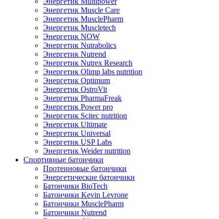
Энергетик Multipower
Энергетик Muscle Care
Энергетик MusclePharm
Энергетик Muscletech
Энергетик NOW
Энергетик Nutrabolics
Энергетик Nutrend
Энергетик Nutrex Research
Энергетик Olimp labs nutrition
Энергетик Optimum
Энергетик OstroVit
Энергетик PharmaFreak
Энергетик Power pro
Энергетик Scitec nutrition
Энергетик Ultimate
Энергетик Universal
Энергетик USP Labs
Энергетик Weider nutrition
Спортивные батончики
Протеиновые батончики
Энергетические батончики
Батончики BioTech
Батончики Kevin Levrone
Батончики MusclePharm
Батончики Nutrend