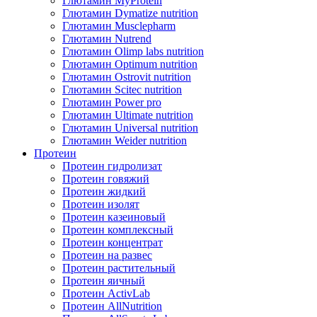
Глютамин MyProtein
Глютамин Dymatize nutrition
Глютамин Musclepharm
Глютамин Nutrend
Глютамин Olimp labs nutrition
Глютамин Optimum nutrition
Глютамин Ostrovit nutrition
Глютамин Scitec nutrition
Глютамин Power pro
Глютамин Ultimate nutrition
Глютамин Universal nutrition
Глютамин Weider nutrition
Протеин
Протеин гидролизат
Протеин говяжий
Протеин жидкий
Протеин изолят
Протеин казеиновый
Протеин комплексный
Протеин концентрат
Протеин на развес
Протеин растительный
Протеин яичный
Протеин ActivLab
Протеин AllNutrition