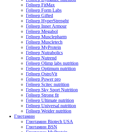
Гейнер FitMax
Гейнер Form Labs
Гейнер Gifted
Гейнер HyperStrenght
Гейнер Inner Armour
Гейнер Megabol
Гейнер Musclepharm
Гейнер Muscletech
Гейнер MyProtein
Гейнер Nutrabolics
Гейнер Nutrend
Гейнер Olimp labs nutrition
Гейнер Optimum nutrition
Гейнер OstroVit
Гейнер Power pro
Гейнер Scitec nutrition
Гейнер Sky Sport Nutrition
Гейнер Strong fit
Гейнер Ultimate nutrition
Гейнер Universal nutrition
Гейнер Weider nutrition
Глютамин
Глютамин Biotech USA
Глютамин BSN