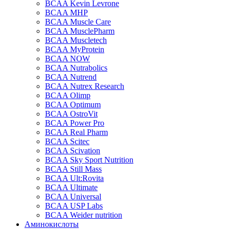
BCAA Kevin Levrone
BCAA MHP
BCAA Muscle Care
BCAA MusclePharm
BCAA Muscletech
BCAA MyProtein
BCAA NOW
BCAA Nutrabolics
BCAA Nutrend
BCAA Nutrex Research
BCAA Olimp
BCAA Optimum
BCAA OstroVit
BCAA Power Pro
BCAA Real Pharm
BCAA Scitec
BCAA Scivation
BCAA Sky Sport Nutrition
BCAA Still Mass
BCAA Ult:Rovita
BCAA Ultimate
BCAA Universal
BCAA USP Labs
BCAA Weider nutrition
Аминокислоты