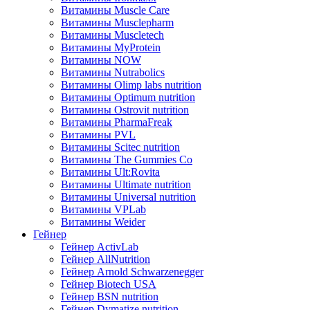
Витамины Muscle Care
Витамины Musclepharm
Витамины Muscletech
Витамины MyProtein
Витамины NOW
Витамины Nutrabolics
Витамины Olimp labs nutrition
Витамины Optimum nutrition
Витамины Ostrovit nutrition
Витамины PharmaFreak
Витамины PVL
Витамины Scitec nutrition
Витамины The Gummies Co
Витамины Ult:Rovita
Витамины Ultimate nutrition
Витамины Universal nutrition
Витамины VPLab
Витамины Weider
Гейнер
Гейнер ActivLab
Гейнер AllNutrition
Гейнер Arnold Schwarzenegger
Гейнер Biotech USA
Гейнер BSN nutrition
Гейнер Dymatize nutrition