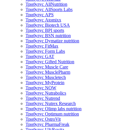
Трибулус AllNutrition
Трибулус AllSports Labs
Трибулус APS
Трибулус Atomixx
Трибулус Biotech USA
Трибулус BPI sports
Трибулус BSN nutrition
Трибулус Dymatize nutrition
Трибулус FitMax
Трибулус Form Labs
Трибулус GAT
Трибулус Gifted Nutrition
Трибулус Muscle Care
Трибулус MusclePharm
Трибулус Muscletech
Трибулус MyProtein
Трибулус NOW
Трибулус Nutrabolics
Трибулус Nutrend
Трибулус Nutrex Research
Трибулус Olimp labs nutrition
Трибулус Optimum nutrition
Трибулус OstroVit
Трибулус PharmaFreak
Трибулус Ult:Rovita