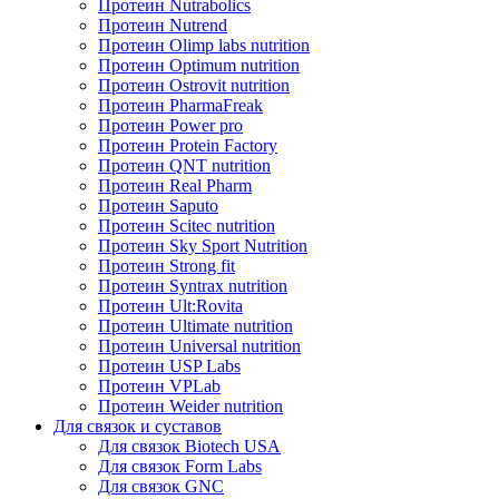
Протеин Nutrabolics
Протеин Nutrend
Протеин Olimp labs nutrition
Протеин Optimum nutrition
Протеин Ostrovit nutrition
Протеин PharmaFreak
Протеин Power pro
Протеин Protein Factory
Протеин QNT nutrition
Протеин Real Pharm
Протеин Saputo
Протеин Scitec nutrition
Протеин Sky Sport Nutrition
Протеин Strong fit
Протеин Syntrax nutrition
Протеин Ult:Rovita
Протеин Ultimate nutrition
Протеин Universal nutrition
Протеин USP Labs
Протеин VPLab
Протеин Weider nutrition
Для связок и суставов
Для связок Biotech USA
Для связок Form Labs
Для связок GNC