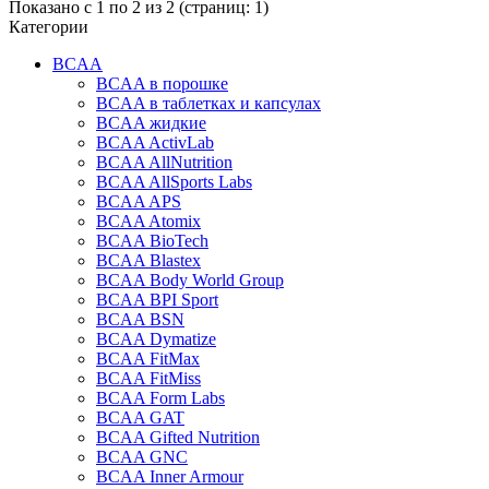
Показано с 1 по 2 из 2 (страниц: 1)
Категории
BCAA
BCAA в порошке
BCAA в таблетках и капсулах
BCAA жидкие
BCAA ActivLab
BCAA AllNutrition
BCAA AllSports Labs
BCAA APS
BCAA Atomix
BCAA BioTech
BCAA Blastex
BCAA Body World Group
BCAA BPI Sport
BCAA BSN
BCAA Dymatize
BCAA FitMax
BCAA FitMiss
BCAA Form Labs
BCAA GAT
BCAA Gifted Nutrition
BCAA GNC
BCAA Inner Armour