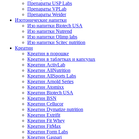
Препараты USP Labs
Препараты VPLab
Препараты Weider
Изотонические напитки
Изо напитки Biotech USA
Изо напитки Nutrend
Изо напитки Olimp labs
Изо напитки Scitec nutrition
Креатин
Креатин в порошке
Креатин в таблетках и капсулах
Креатин ActivLab
Креатин AllNutrition
Креатин AllSports Labs
Креатин Arnold Series
Креатин Atomixx
Креатин Biotech USA
Креатин BSN
Креатин Cellucor
Креатин Dymatize nutrition
Креатин Extrifit
Креатин Fit Whey
Креатин FitMax
Креатин Form Labs
Креатин Gaspari