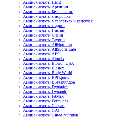
Аминокислоты HMB
Аминокислоты Аргинин
Аминокислоты Бета аланин
Аминокислоты в порошке
Аминокислоты в таблетках и капсулах
Аминокислоты жидкие
Аминокислоты Инозин
Аминокислоты Лизин
Аминокислоты Таурин
Аминокислоты AllNutrition
Аминокислоты AllSports Labs
Аминокислоты APS
Аминокислоты Atomix
Аминокислоты Biotech USA
Аминокислоты Blastex
Аминокислоты Body World
Аминокислоты BPI sports
Аминокислоты BSN nutrition
Аминокислоты Dymatize
Аминокислоты Dynamic
Аминокислоты FitMax
Аминокислоты Form labs
Аминокислоты Gaspari
Аминокислоты GAT
Аминокислоты Gifted Nutrition