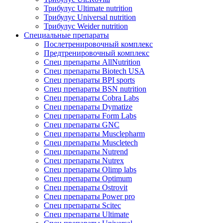
Трибулус Ultimate nutrition
Трибулус Universal nutrition
Трибулус Weider nutrition
Специальные препараты
Послетренировочный комплекс
Предтренировочный комплекс
Спец препараты AllNutrition
Спец препараты Biotech USA
Спец препараты BPI sports
Спец препараты BSN nutrition
Спец препараты Cobra Labs
Спец препараты Dymatize
Спец препараты Form Labs
Спец препараты GNC
Спец препараты Musclepharm
Спец препараты Muscletech
Спец препараты Nutrend
Спец препараты Nutrex
Спец препараты Olimp labs
Спец препараты Optimum
Спец препараты Ostrovit
Спец препараты Power pro
Спец препараты Scitec
Спец препараты Ultimate