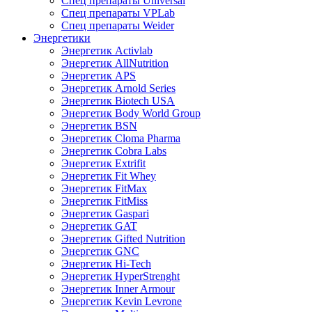
Спец препараты Universal
Спец препараты VPLab
Спец препараты Weider
Энергетики
Энергетик Activlab
Энергетик AllNutrition
Энергетик APS
Энергетик Arnold Series
Энергетик Biotech USA
Энергетик Body World Group
Энергетик BSN
Энергетик Cloma Pharma
Энергетик Cobra Labs
Энергетик Extrifit
Энергетик Fit Whey
Энергетик FitMax
Энергетик FitMiss
Энергетик Gaspari
Энергетик GAT
Энергетик Gifted Nutrition
Энергетик GNC
Энергетик Hi-Tech
Энергетик HyperStrenght
Энергетик Inner Armour
Энергетик Kevin Levrone