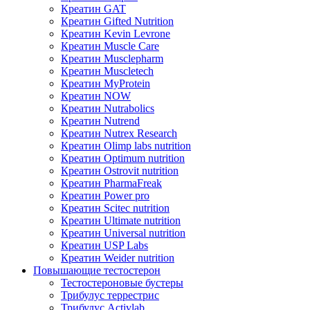
Креатин GAT
Креатин Gifted Nutrition
Креатин Kevin Levrone
Креатин Muscle Care
Креатин Musclepharm
Креатин Muscletech
Креатин MyProtein
Креатин NOW
Креатин Nutrabolics
Креатин Nutrend
Креатин Nutrex Research
Креатин Olimp labs nutrition
Креатин Optimum nutrition
Креатин Ostrovit nutrition
Креатин PharmaFreak
Креатин Power pro
Креатин Scitec nutrition
Креатин Ultimate nutrition
Креатин Universal nutrition
Креатин USP Labs
Креатин Weider nutrition
Повышающие тестостерон
Тестостероновые бустеры
Трибулус террестрис
Трибулус Activlab