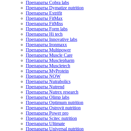
Препараты Cobra labs
Препараты Dymatize nutrition
Препараты Extrifit
Препараты FitMax
Препараты FitMiss
Препараты Form labs
Препараты Hi tech
Препараты Innovative labs
Препараты Ironmaxx
Препараты Multipower
Препараты Muscle Care
Препараты Musclepharm
Препараты Muscletech
Препараты MyProtein
Препараты NOW
Препараты Nutrabolics
Препараты Nutrend
Препараты Nutrex research
Препараты Olimp labs
Препараты Optimum nutrition
Препараты Ostrovit nutrition
Препараты Power pro
Препараты Scitec nutrition
Препараты Ultimate
Препараты Universal nutrition