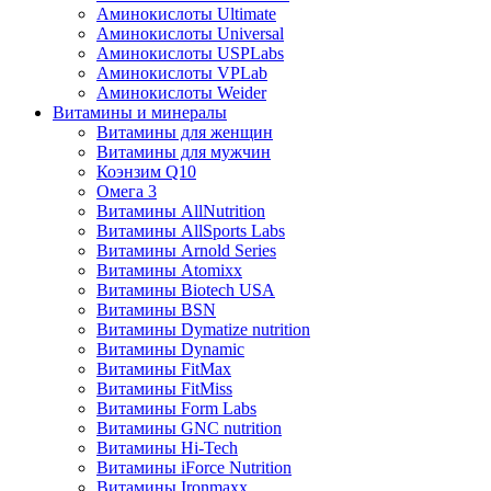
Аминокислоты Ultimate
Аминокислоты Universal
Аминокислоты USPLabs
Аминокислоты VPLab
Аминокислоты Weider
Витамины и минералы
Витамины для женщин
Витамины для мужчин
Коэнзим Q10
Омега 3
Витамины AllNutrition
Витамины AllSports Labs
Витамины Arnold Series
Витамины Atomixx
Витамины Biotech USA
Витамины BSN
Витамины Dymatize nutrition
Витамины Dynamic
Витамины FitMax
Витамины FitMiss
Витамины Form Labs
Витамины GNC nutrition
Витамины Hi-Tech
Витамины iForce Nutrition
Витамины Ironmaxx