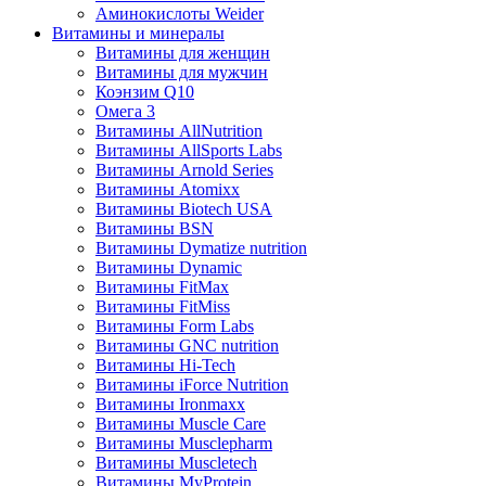
Аминокислоты Weider
Витамины и минералы
Витамины для женщин
Витамины для мужчин
Коэнзим Q10
Омега 3
Витамины AllNutrition
Витамины AllSports Labs
Витамины Arnold Series
Витамины Atomixx
Витамины Biotech USA
Витамины BSN
Витамины Dymatize nutrition
Витамины Dynamic
Витамины FitMax
Витамины FitMiss
Витамины Form Labs
Витамины GNC nutrition
Витамины Hi-Tech
Витамины iForce Nutrition
Витамины Ironmaxx
Витамины Muscle Care
Витамины Musclepharm
Витамины Muscletech
Витамины MyProtein