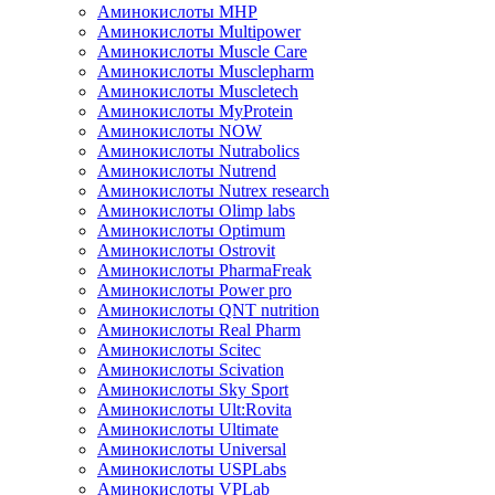
Аминокислоты MHP
Аминокислоты Multipower
Аминокислоты Muscle Care
Аминокислоты Musclepharm
Аминокислоты Muscletech
Аминокислоты MyProtein
Аминокислоты NOW
Аминокислоты Nutrabolics
Аминокислоты Nutrend
Аминокислоты Nutrex research
Аминокислоты Olimp labs
Аминокислоты Optimum
Аминокислоты Ostrovit
Аминокислоты PharmaFreak
Аминокислоты Power pro
Аминокислоты QNT nutrition
Аминокислоты Real Pharm
Аминокислоты Scitec
Аминокислоты Scivation
Аминокислоты Sky Sport
Аминокислоты Ult:Rovita
Аминокислоты Ultimate
Аминокислоты Universal
Аминокислоты USPLabs
Аминокислоты VPLab