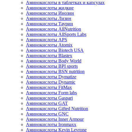
Аминокислоты в таблетках и капсулах
Аминокислоты жидкие
Аминокислоты Инозин
Аминокислоты Лизин
Аминокислоты Таурин
Аминокислоты AllNutrition
Аминокислоты AllSports Labs
Аминокислоты APS
Аминокислоты Atomix
Аминокислоты Biotech USA
Аминокислоты Blastex
Аминокислоты Body World
Аминокислоты BPI sports
Аминокислоты BSN nutrition
Аминокислоты Dymatize
Аминокислоты Dynamic
Аминокислоты FitMax
Аминокислоты Form labs
Аминокислоты Gaspari
Аминокислоты GAT
Аминокислоты Gifted Nutrition
Аминокислоты GNC
Аминокислоты Inner Armour
Аминокислоты Ironmaxx
Аминокислоты Kevin Levrone