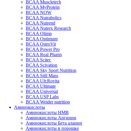
BCAA Muscletech
BCAA MyProtein
BCAA NOW
BCAA Nutrabolics
BCAA Nutrend
BCAA Nutrex Research
BCAA Olimp
BCAA Optimum
BCAA OstroVit
BCAA Power Pro
BCAA Real Pharm
BCAA Scitec
BCAA Scivation
BCAA Sky Sport Nutrition
BCAA Still Mass
BCAA Ult:Rovita
BCAA Ultimate
BCAA Universal
BCAA USP Labs
BCAA Weider nutrition
Аминокислоты
Аминокислоты HMB
Аминокислоты Аргинин
Аминокислоты Бета аланин
Аминокислоты в порошке