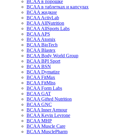
BCAA в порошке
BCAA в таблетках и капсулах
BCAA жидкие
BCAA ActivLab
BCAA AllNutrition
BCAA AllSports Labs
BCAA APS
BCAA Atomix
BCAA BioTech
BCAA Blastex
BCAA Body World Group
BCAA BPI Sport
BCAA BSN
BCAA Dymatize
BCAA FitMax
BCAA FitMiss
BCAA Form Labs
BCAA GAT
BCAA Gifted Nutrition
BCAA GNC
BCAA Inner Armour
BCAA Kevin Levrone
BCAA MHP
BCAA Muscle Care
BCAA MusclePharm