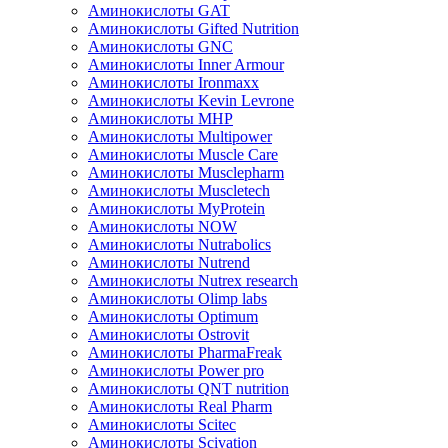
Аминокислоты GAT
Аминокислоты Gifted Nutrition
Аминокислоты GNC
Аминокислоты Inner Armour
Аминокислоты Ironmaxx
Аминокислоты Kevin Levrone
Аминокислоты MHP
Аминокислоты Multipower
Аминокислоты Muscle Care
Аминокислоты Musclepharm
Аминокислоты Muscletech
Аминокислоты MyProtein
Аминокислоты NOW
Аминокислоты Nutrabolics
Аминокислоты Nutrend
Аминокислоты Nutrex research
Аминокислоты Olimp labs
Аминокислоты Optimum
Аминокислоты Ostrovit
Аминокислоты PharmaFreak
Аминокислоты Power pro
Аминокислоты QNT nutrition
Аминокислоты Real Pharm
Аминокислоты Scitec
Аминокислоты Scivation