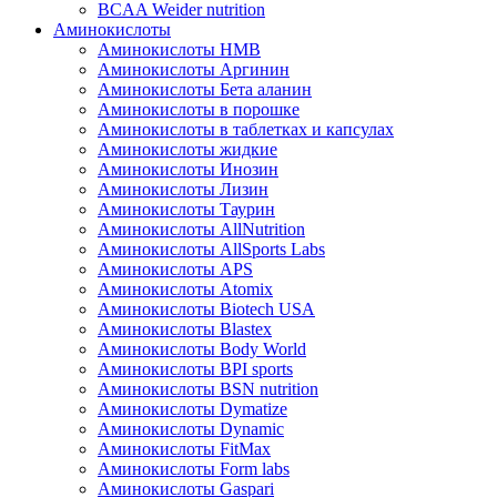
BCAA Weider nutrition
Аминокислоты
Аминокислоты HMB
Аминокислоты Аргинин
Аминокислоты Бета аланин
Аминокислоты в порошке
Аминокислоты в таблетках и капсулах
Аминокислоты жидкие
Аминокислоты Инозин
Аминокислоты Лизин
Аминокислоты Таурин
Аминокислоты AllNutrition
Аминокислоты AllSports Labs
Аминокислоты APS
Аминокислоты Atomix
Аминокислоты Biotech USA
Аминокислоты Blastex
Аминокислоты Body World
Аминокислоты BPI sports
Аминокислоты BSN nutrition
Аминокислоты Dymatize
Аминокислоты Dynamic
Аминокислоты FitMax
Аминокислоты Form labs
Аминокислоты Gaspari