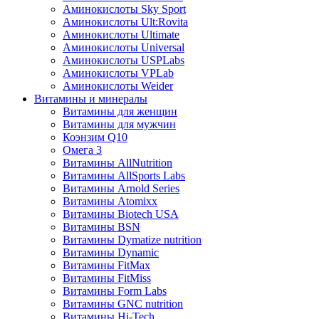
Аминокислоты Sky Sport
Аминокислоты Ult:Rovita
Аминокислоты Ultimate
Аминокислоты Universal
Аминокислоты USPLabs
Аминокислоты VPLab
Аминокислоты Weider
Витамины и минералы
Витамины для женщин
Витамины для мужчин
Коэнзим Q10
Омега 3
Витамины AllNutrition
Витамины AllSports Labs
Витамины Arnold Series
Витамины Atomixx
Витамины Biotech USA
Витамины BSN
Витамины Dymatize nutrition
Витамины Dynamic
Витамины FitMax
Витамины FitMiss
Витамины Form Labs
Витамины GNC nutrition
Витамины Hi-Tech