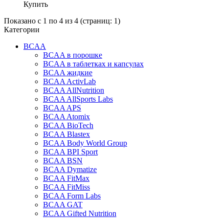
Купить
Показано с 1 по 4 из 4 (страниц: 1)
Категории
BCAA
BCAA в порошке
BCAA в таблетках и капсулах
BCAA жидкие
BCAA ActivLab
BCAA AllNutrition
BCAA AllSports Labs
BCAA APS
BCAA Atomix
BCAA BioTech
BCAA Blastex
BCAA Body World Group
BCAA BPI Sport
BCAA BSN
BCAA Dymatize
BCAA FitMax
BCAA FitMiss
BCAA Form Labs
BCAA GAT
BCAA Gifted Nutrition