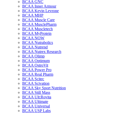
BCAA GNC
BCAA Inner Armour
BCAA Kevin Levrone
BCAA MHP
BCAA Muscle Care
BCAA MusclePharm
BCAA Muscletech
BCAA MyProtein
BCAA NOW
BCAA Nutrabolics
BCAA Nutrend
BCAA Nutrex Research
BCAA Olimp
BCAA Optimum
BCAA OstroVit
BCAA Power Pro
BCAA Real Pharm
BCAA Scitec
BCAA Scivation
BCAA Sky Sport Nutrition
BCAA Still Mass
BCAA Ult:Rovita
BCAA Ultimate
BCAA Universal
BCAA USP Labs