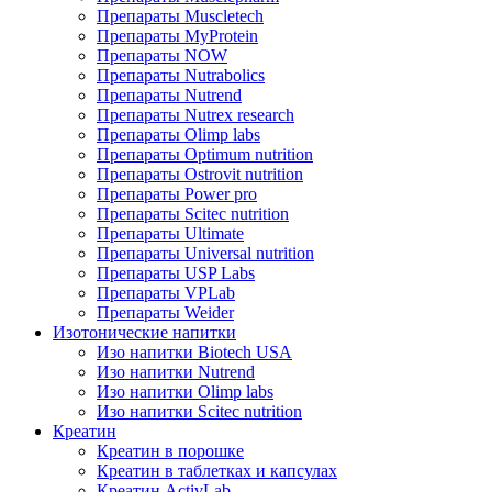
Препараты Muscletech
Препараты MyProtein
Препараты NOW
Препараты Nutrabolics
Препараты Nutrend
Препараты Nutrex research
Препараты Olimp labs
Препараты Optimum nutrition
Препараты Ostrovit nutrition
Препараты Power pro
Препараты Scitec nutrition
Препараты Ultimate
Препараты Universal nutrition
Препараты USP Labs
Препараты VPLab
Препараты Weider
Изотонические напитки
Изо напитки Biotech USA
Изо напитки Nutrend
Изо напитки Olimp labs
Изо напитки Scitec nutrition
Креатин
Креатин в порошке
Креатин в таблетках и капсулах
Креатин ActivLab