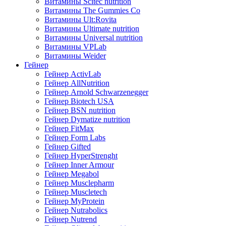
Витамины Scitec nutrition
Витамины The Gummies Co
Витамины Ult:Rovita
Витамины Ultimate nutrition
Витамины Universal nutrition
Витамины VPLab
Витамины Weider
Гейнер
Гейнер ActivLab
Гейнер AllNutrition
Гейнер Arnold Schwarzenegger
Гейнер Biotech USA
Гейнер BSN nutrition
Гейнер Dymatize nutrition
Гейнер FitMax
Гейнер Form Labs
Гейнер Gifted
Гейнер HyperStrenght
Гейнер Inner Armour
Гейнер Megabol
Гейнер Musclepharm
Гейнер Muscletech
Гейнер MyProtein
Гейнер Nutrabolics
Гейнер Nutrend