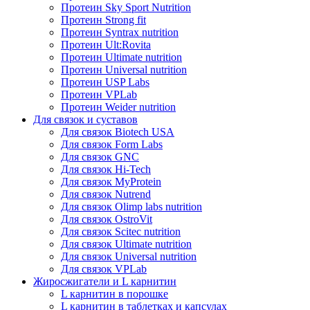
Протеин Sky Sport Nutrition
Протеин Strong fit
Протеин Syntrax nutrition
Протеин Ult:Rovita
Протеин Ultimate nutrition
Протеин Universal nutrition
Протеин USP Labs
Протеин VPLab
Протеин Weider nutrition
Для связок и суставов
Для связок Biotech USA
Для связок Form Labs
Для связок GNC
Для связок Hi-Tech
Для связок MyProtein
Для связок Nutrend
Для связок Olimp labs nutrition
Для связок OstroVit
Для связок Scitec nutrition
Для связок Ultimate nutrition
Для связок Universal nutrition
Для связок VPLab
Жиросжигатели и L карнитин
L карнитин в порошке
L карнитин в таблетках и капсулах