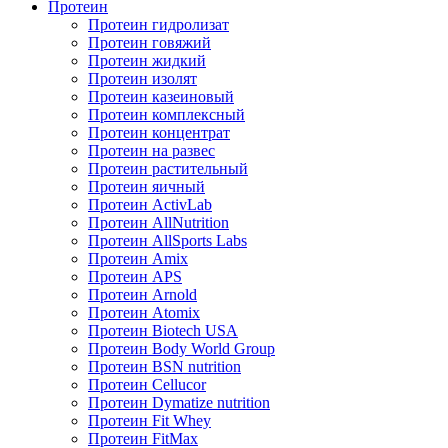
Протеин
Протеин гидролизат
Протеин говяжий
Протеин жидкий
Протеин изолят
Протеин казеиновый
Протеин комплексный
Протеин концентрат
Протеин на развес
Протеин растительный
Протеин яичный
Протеин ActivLab
Протеин AllNutrition
Протеин AllSports Labs
Протеин Amix
Протеин APS
Протеин Arnold
Протеин Atomix
Протеин Biotech USA
Протеин Body World Group
Протеин BSN nutrition
Протеин Cellucor
Протеин Dymatize nutrition
Протеин Fit Whey
Протеин FitMax