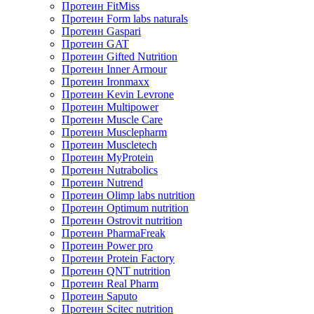
Протеин FitMiss
Протеин Form labs naturals
Протеин Gaspari
Протеин GAT
Протеин Gifted Nutrition
Протеин Inner Armour
Протеин Ironmaxx
Протеин Kevin Levrone
Протеин Multipower
Протеин Muscle Care
Протеин Musclepharm
Протеин Muscletech
Протеин MyProtein
Протеин Nutrabolics
Протеин Nutrend
Протеин Olimp labs nutrition
Протеин Optimum nutrition
Протеин Ostrovit nutrition
Протеин PharmaFreak
Протеин Power pro
Протеин Protein Factory
Протеин QNT nutrition
Протеин Real Pharm
Протеин Saputo
Протеин Scitec nutrition