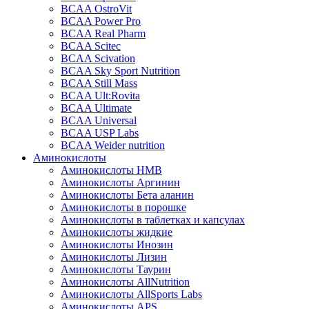
BCAA OstroVit
BCAA Power Pro
BCAA Real Pharm
BCAA Scitec
BCAA Scivation
BCAA Sky Sport Nutrition
BCAA Still Mass
BCAA Ult:Rovita
BCAA Ultimate
BCAA Universal
BCAA USP Labs
BCAA Weider nutrition
Аминокислоты
Аминокислоты HMB
Аминокислоты Аргинин
Аминокислоты Бета аланин
Аминокислоты в порошке
Аминокислоты в таблетках и капсулах
Аминокислоты жидкие
Аминокислоты Инозин
Аминокислоты Лизин
Аминокислоты Таурин
Аминокислоты AllNutrition
Аминокислоты AllSports Labs
Аминокислоты APS