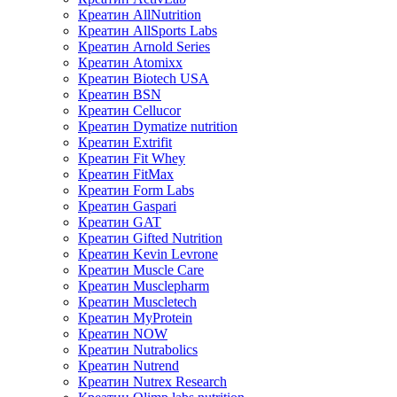
Креатин AllNutrition
Креатин AllSports Labs
Креатин Arnold Series
Креатин Atomixx
Креатин Biotech USA
Креатин BSN
Креатин Cellucor
Креатин Dymatize nutrition
Креатин Extrifit
Креатин Fit Whey
Креатин FitMax
Креатин Form Labs
Креатин Gaspari
Креатин GAT
Креатин Gifted Nutrition
Креатин Kevin Levrone
Креатин Muscle Care
Креатин Musclepharm
Креатин Muscletech
Креатин MyProtein
Креатин NOW
Креатин Nutrabolics
Креатин Nutrend
Креатин Nutrex Research