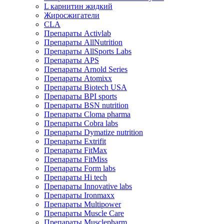
L карнитин жидкий
Жиросжигатели
CLA
Препараты Activlab
Препараты AllNutrition
Препараты AllSports Labs
Препараты APS
Препараты Arnold Series
Препараты Atomixx
Препараты Biotech USA
Препараты BPI sports
Препараты BSN nutrition
Препараты Cloma pharma
Препараты Cobra labs
Препараты Dymatize nutrition
Препараты Extrifit
Препараты FitMax
Препараты FitMiss
Препараты Form labs
Препараты Hi tech
Препараты Innovative labs
Препараты Ironmaxx
Препараты Multipower
Препараты Muscle Care
Препараты Musclepharm