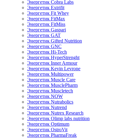
Энергетик Cobra Labs
Энергетик Extrifit
Энергетик Fit Whey
Энергетик FitMax
Энергетик FitMiss
Энергетик Gaspari
Энергетик GAT
Энергетик Gifted Nutrition
Энергетик GNC
Энергетик Hi-Tech
Энергетик HyperStrenght
Энергетик Inner Armour
Энергетик Kevin Levrone
Энергетик Multipower
Энергетик Muscle Care
Энергетик MusclePharm
Энергетик Muscletech
Энергетик NOW
Энергетик Nutrabolics
Энергетик Nutrend
Энергетик Nutrex Research
Энергетик Olimp labs nutrition
Энергетик Optimum
Энергетик OstroVit
Энергетик PharmaFreak