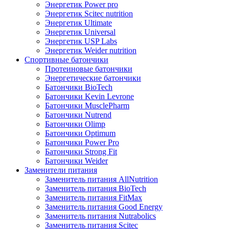
Энергетик Power pro
Энергетик Scitec nutrition
Энергетик Ultimate
Энергетик Universal
Энергетик USP Labs
Энергетик Weider nutrition
Спортивные батончики
Протеиновые батончики
Энергетические батончики
Батончики BioTech
Батончики Kevin Levrone
Батончики MusclePharm
Батончики Nutrend
Батончики Olimp
Батончики Optimum
Батончики Power Pro
Батончики Strong Fit
Батончики Weider
Заменители питания
Заменитель питания AllNutrition
Заменитель питания BioTech
Заменитель питания FitMax
Заменитель питания Good Energy
Заменитель питания Nutrabolics
Заменитель питания Scitec