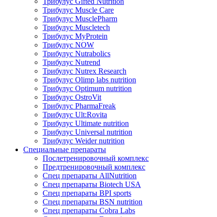
Трибулус Gifted Nutrition
Трибулус Muscle Care
Трибулус MusclePharm
Трибулус Muscletech
Трибулус MyProtein
Трибулус NOW
Трибулус Nutrabolics
Трибулус Nutrend
Трибулус Nutrex Research
Трибулус Olimp labs nutrition
Трибулус Optimum nutrition
Трибулус OstroVit
Трибулус PharmaFreak
Трибулус Ult:Rovita
Трибулус Ultimate nutrition
Трибулус Universal nutrition
Трибулус Weider nutrition
Специальные препараты
Послетренировочный комплекс
Предтренировочный комплекс
Спец препараты AllNutrition
Спец препараты Biotech USA
Спец препараты BPI sports
Спец препараты BSN nutrition
Спец препараты Cobra Labs