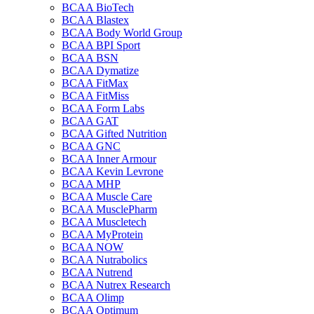
BCAA BioTech
BCAA Blastex
BCAA Body World Group
BCAA BPI Sport
BCAA BSN
BCAA Dymatize
BCAA FitMax
BCAA FitMiss
BCAA Form Labs
BCAA GAT
BCAA Gifted Nutrition
BCAA GNC
BCAA Inner Armour
BCAA Kevin Levrone
BCAA MHP
BCAA Muscle Care
BCAA MusclePharm
BCAA Muscletech
BCAA MyProtein
BCAA NOW
BCAA Nutrabolics
BCAA Nutrend
BCAA Nutrex Research
BCAA Olimp
BCAA Optimum