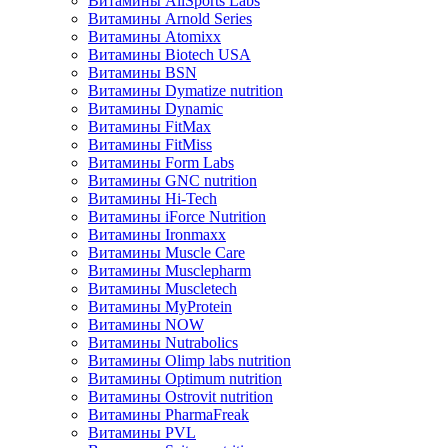
Витамины AllSports Labs
Витамины Arnold Series
Витамины Atomixx
Витамины Biotech USA
Витамины BSN
Витамины Dymatize nutrition
Витамины Dynamic
Витамины FitMax
Витамины FitMiss
Витамины Form Labs
Витамины GNC nutrition
Витамины Hi-Tech
Витамины iForce Nutrition
Витамины Ironmaxx
Витамины Muscle Care
Витамины Musclepharm
Витамины Muscletech
Витамины MyProtein
Витамины NOW
Витамины Nutrabolics
Витамины Olimp labs nutrition
Витамины Optimum nutrition
Витамины Ostrovit nutrition
Витамины PharmaFreak
Витамины PVL