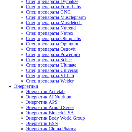
Спец препараты Dymatize
Спец препараты Form Labs
Спец препараты GNC
Спец препараты Musclepharm
Спец препараты Muscletech
Спец препараты Nutrend
Спец препараты Nutrex
Спец препараты Olimp labs
Спец препараты Optimum
Спец препараты Ostrovit
Спец препараты Power pro
Спец препараты Scitec
Спец препараты Ultimate
Спец препараты Universal
Спец препараты VPLab
Спец препараты Weider
Энергетики
Энергетик Activlab
Энергетик AllNutrition
Энергетик APS
Энергетик Arnold Series
Энергетик Biotech USA
Энергетик Body World Group
Энергетик BSN
Энергетик Cloma Pharma