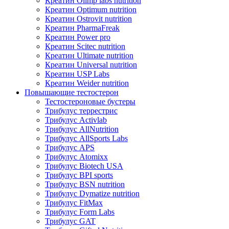
Креатин Olimp labs nutrition
Креатин Optimum nutrition
Креатин Ostrovit nutrition
Креатин PharmaFreak
Креатин Power pro
Креатин Scitec nutrition
Креатин Ultimate nutrition
Креатин Universal nutrition
Креатин USP Labs
Креатин Weider nutrition
Повышающие тестостерон
Тестостероновые бустеры
Трибулус террестрис
Трибулус Activlab
Трибулус AllNutrition
Трибулус AllSports Labs
Трибулус APS
Трибулус Atomixx
Трибулус Biotech USA
Трибулус BPI sports
Трибулус BSN nutrition
Трибулус Dymatize nutrition
Трибулус FitMax
Трибулус Form Labs
Трибулус GAT