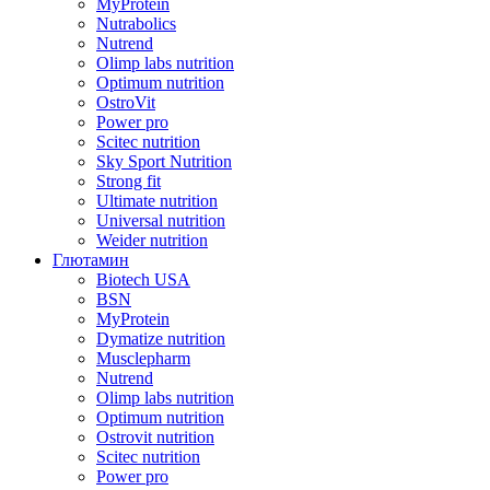
MyProtein
Nutrabolics
Nutrend
Olimp labs nutrition
Optimum nutrition
OstroVit
Power pro
Scitec nutrition
Sky Sport Nutrition
Strong fit
Ultimate nutrition
Universal nutrition
Weider nutrition
Глютамин
Biotech USA
BSN
MyProtein
Dymatize nutrition
Musclepharm
Nutrend
Olimp labs nutrition
Optimum nutrition
Ostrovit nutrition
Scitec nutrition
Power pro