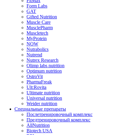
FitMax
Form Labs
GAT
Gifted Nutrition
Muscle Care
MusclePharm
Muscletech
MyProtein
NOW
Nutrabolics
Nutrend
Nutrex Research
Olimp labs nutrition
Optimum nutrition
OstroVit
PharmaFreak
Ult:Rovita
Ultimate nutrition
Universal nutrition
Weider nutrition
Специальные препараты
Послетренировочный комплекс
Предтренировочный комплекс
AllNutrition
Biotech USA