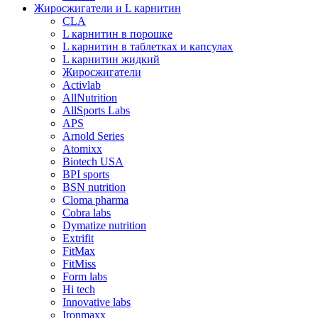
Жиросжигатели и L карнитин
CLA
L карнитин в порошке
L карнитин в таблетках и капсулах
L карнитин жидкий
Жиросжигатели
Activlab
AllNutrition
AllSports Labs
APS
Arnold Series
Atomixx
Biotech USA
BPI sports
BSN nutrition
Cloma pharma
Cobra labs
Dymatize nutrition
Extrifit
FitMax
FitMiss
Form labs
Hi tech
Innovative labs
Ironmaxx