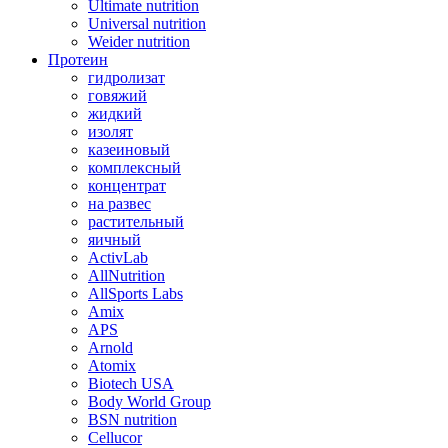
Ultimate nutrition
Universal nutrition
Weider nutrition
Протеин
гидролизат
говяжий
жидкий
изолят
казеиновый
комплексный
концентрат
на развес
растительный
яичный
ActivLab
AllNutrition
AllSports Labs
Amix
APS
Arnold
Atomix
Biotech USA
Body World Group
BSN nutrition
Cellucor