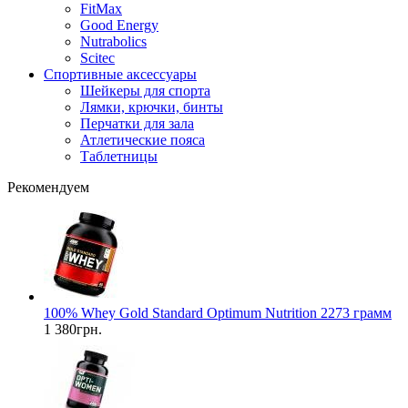
FitMax
Good Energy
Nutrabolics
Scitec
Спортивные аксессуары
Шейкеры для спорта
Лямки, крючки, бинты
Перчатки для зала
Атлетические пояса
Таблетницы
Рекомендуем
100% Whey Gold Standard Optimum Nutrition 2273 грамм
1 380грн.