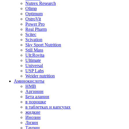
Nutrex Research
Olimp
Optimum
OstroVit
Power Pro
Real Pharm
Scitec
Scivation
Sky Sport Nutrition
Still Mass
Ult:Rovita
Ultimate
Universal
USP Labs
Weider nutrition
Аминокислоты
HMB
Аргинин
Бета аланин
в порошке
в таблетках и капсулах
жидкие
Инозин
Лизин
Таурин