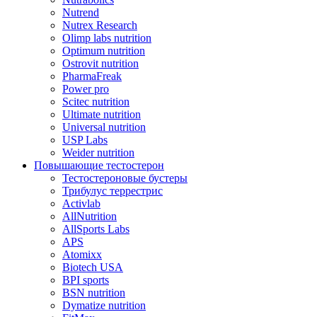
Nutrend
Nutrex Research
Olimp labs nutrition
Optimum nutrition
Ostrovit nutrition
PharmaFreak
Power pro
Scitec nutrition
Ultimate nutrition
Universal nutrition
USP Labs
Weider nutrition
Повышающие тестостерон
Тестостероновые бустеры
Трибулус террестрис
Activlab
AllNutrition
AllSports Labs
APS
Atomixx
Biotech USA
BPI sports
BSN nutrition
Dymatize nutrition