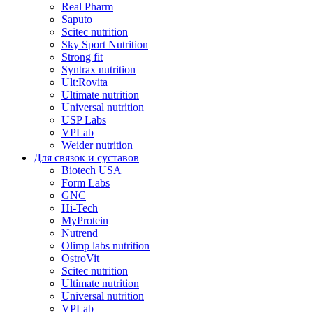
Real Pharm
Saputo
Scitec nutrition
Sky Sport Nutrition
Strong fit
Syntrax nutrition
Ult:Rovita
Ultimate nutrition
Universal nutrition
USP Labs
VPLab
Weider nutrition
Для связок и суставов
Biotech USA
Form Labs
GNC
Hi-Tech
MyProtein
Nutrend
Olimp labs nutrition
OstroVit
Scitec nutrition
Ultimate nutrition
Universal nutrition
VPLab