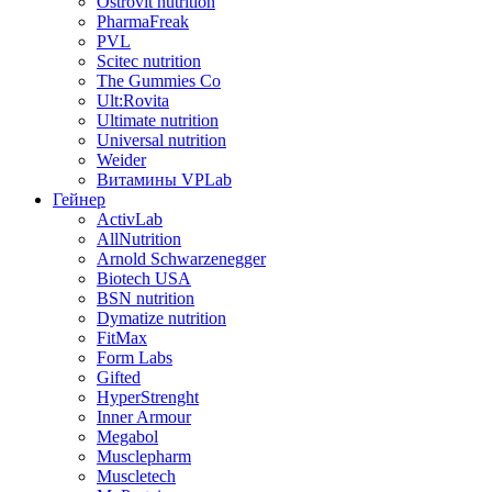
Ostrovit nutrition
PharmaFreak
PVL
Scitec nutrition
The Gummies Co
Ult:Rovita
Ultimate nutrition
Universal nutrition
Weider
Витамины VPLab
Гейнер
ActivLab
AllNutrition
Arnold Schwarzenegger
Biotech USA
BSN nutrition
Dymatize nutrition
FitMax
Form Labs
Gifted
HyperStrenght
Inner Armour
Megabol
Musclepharm
Muscletech