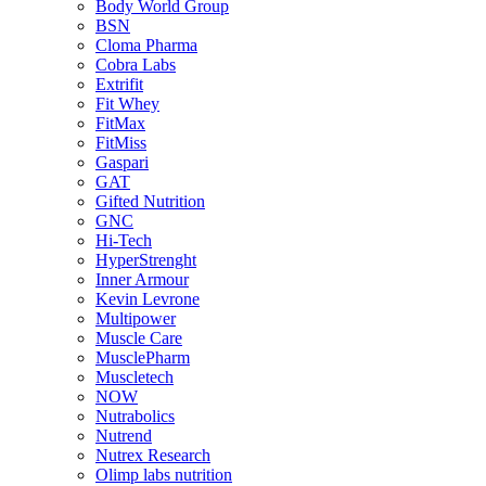
Body World Group
BSN
Cloma Pharma
Cobra Labs
Extrifit
Fit Whey
FitMax
FitMiss
Gaspari
GAT
Gifted Nutrition
GNC
Hi-Tech
HyperStrenght
Inner Armour
Kevin Levrone
Multipower
Muscle Care
MusclePharm
Muscletech
NOW
Nutrabolics
Nutrend
Nutrex Research
Olimp labs nutrition