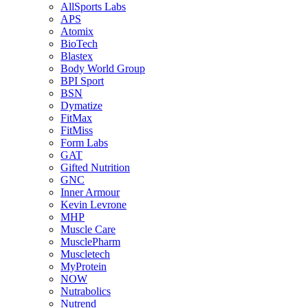
AllSports Labs
APS
Atomix
BioTech
Blastex
Body World Group
BPI Sport
BSN
Dymatize
FitMax
FitMiss
Form Labs
GAT
Gifted Nutrition
GNC
Inner Armour
Kevin Levrone
MHP
Muscle Care
MusclePharm
Muscletech
MyProtein
NOW
Nutrabolics
Nutrend