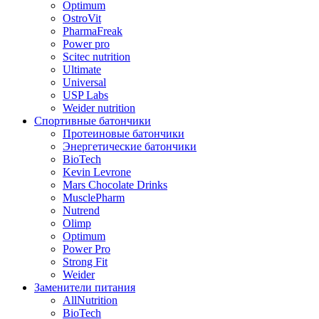
Optimum
OstroVit
PharmaFreak
Power pro
Scitec nutrition
Ultimate
Universal
USP Labs
Weider nutrition
Спортивные батончики
Протеиновые батончики
Энергетические батончики
BioTech
Kevin Levrone
Mars Chocolate Drinks
MusclePharm
Nutrend
Olimp
Optimum
Power Pro
Strong Fit
Weider
Заменители питания
AllNutrition
BioTech