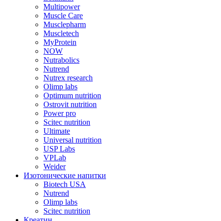
Multipower
Muscle Care
Musclepharm
Muscletech
MyProtein
NOW
Nutrabolics
Nutrend
Nutrex research
Olimp labs
Optimum nutrition
Ostrovit nutrition
Power pro
Scitec nutrition
Ultimate
Universal nutrition
USP Labs
VPLab
Weider
Изотонические напитки
Biotech USA
Nutrend
Olimp labs
Scitec nutrition
Креатин