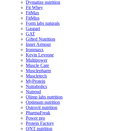
Dymatize nutrition
Fit Whey
FitMax
FitMiss
Form labs naturals
Gaspari
GAT
Gifted Nutrition
Inner Armour
Ironmaxx
Kevin Levrone
Multipower
Muscle Care
Musclepharm
Muscletech
MyProtein
Nutrabolics
Nutrend
Olimp labs nutrition
Optimum nutrition
Ostrovit nutrition
PharmaFreak
Power pro
Protein Factory
QNT nutrition