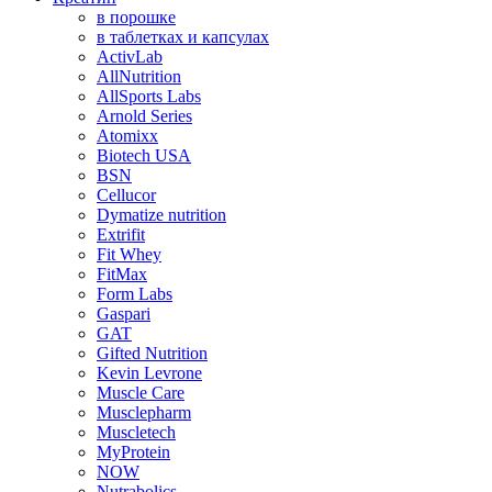
в порошке
в таблетках и капсулах
ActivLab
AllNutrition
AllSports Labs
Arnold Series
Atomixx
Biotech USA
BSN
Cellucor
Dymatize nutrition
Extrifit
Fit Whey
FitMax
Form Labs
Gaspari
GAT
Gifted Nutrition
Kevin Levrone
Muscle Care
Musclepharm
Muscletech
MyProtein
NOW
Nutrabolics