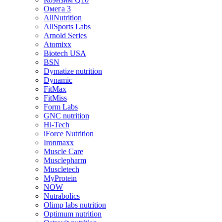
Омега 3
AllNutrition
AllSports Labs
Arnold Series
Atomixx
Biotech USA
BSN
Dymatize nutrition
Dynamic
FitMax
FitMiss
Form Labs
GNC nutrition
Hi-Tech
iForce Nutrition
Ironmaxx
Muscle Care
Musclepharm
Muscletech
MyProtein
NOW
Nutrabolics
Olimp labs nutrition
Optimum nutrition