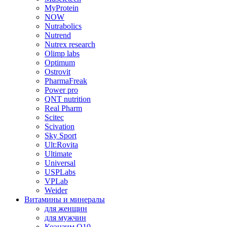
MyProtein
NOW
Nutrabolics
Nutrend
Nutrex research
Olimp labs
Optimum
Ostrovit
PharmaFreak
Power pro
QNT nutrition
Real Pharm
Scitec
Scivation
Sky Sport
Ult:Rovita
Ultimate
Universal
USPLabs
VPLab
Weider
Витамины и минералы
для женщин
для мужчин
Коэнзим Q10