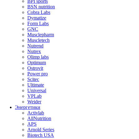
BPI sports
BSN nutrition
Cobra Labs
Dymatize
Form Labs
GNC
Musclepharm
Muscletech
Nutrend
Nutrex
Olimp labs
Optimum
Ostrovit
Power pro
Scitec
Ultimate
Universal
VPLab
Weider
Энергетики
Activlab
AllNutrition
APS
Arnold Series
Biotech USA