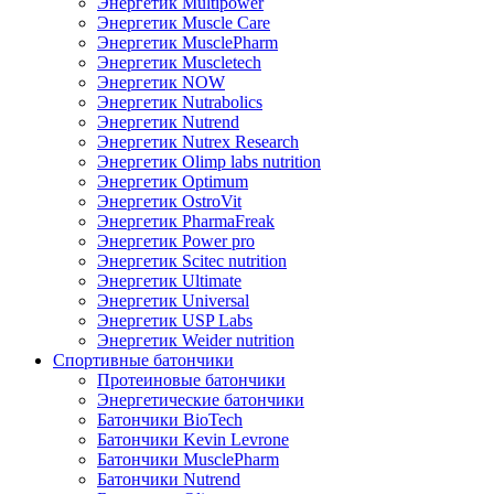
Энергетик Multipower
Энергетик Muscle Care
Энергетик MusclePharm
Энергетик Muscletech
Энергетик NOW
Энергетик Nutrabolics
Энергетик Nutrend
Энергетик Nutrex Research
Энергетик Olimp labs nutrition
Энергетик Optimum
Энергетик OstroVit
Энергетик PharmaFreak
Энергетик Power pro
Энергетик Scitec nutrition
Энергетик Ultimate
Энергетик Universal
Энергетик USP Labs
Энергетик Weider nutrition
Спортивные батончики
Протеиновые батончики
Энергетические батончики
Батончики BioTech
Батончики Kevin Levrone
Батончики MusclePharm
Батончики Nutrend