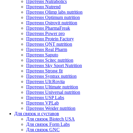
Протеин Nutrabolics
Протеин Nutrend
Протеин Olimp labs nutrition
Протеин Optimum nutrition
Протеин Ostrovit nutrition
Протеин PharmaFreak
Протеин Power pro
Протеин Protein Factory
Протеин QNT nutrition
Протеин Real Pharm
Протеин Saputo
Протеин Scitec nutrition
Протеин Sky Sport Nutrition
Протеин Strong fit
Протеин Syntrax nutrition
Протеин Ult:Rovita
Протеин Ultimate nutrition
Протеин Universal nutrition
Протеин USP Labs
Протеин VPLab
Протеин Weider nutrition
Для связок и суставов
Для связок Biotech USA
Для связок Form Labs
Для связок GNC