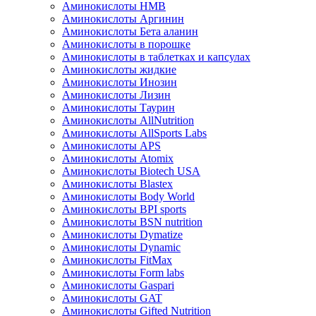
Аминокислоты HMB
Аминокислоты Аргинин
Аминокислоты Бета аланин
Аминокислоты в порошке
Аминокислоты в таблетках и капсулах
Аминокислоты жидкие
Аминокислоты Инозин
Аминокислоты Лизин
Аминокислоты Таурин
Аминокислоты AllNutrition
Аминокислоты AllSports Labs
Аминокислоты APS
Аминокислоты Atomix
Аминокислоты Biotech USA
Аминокислоты Blastex
Аминокислоты Body World
Аминокислоты BPI sports
Аминокислоты BSN nutrition
Аминокислоты Dymatize
Аминокислоты Dynamic
Аминокислоты FitMax
Аминокислоты Form labs
Аминокислоты Gaspari
Аминокислоты GAT
Аминокислоты Gifted Nutrition