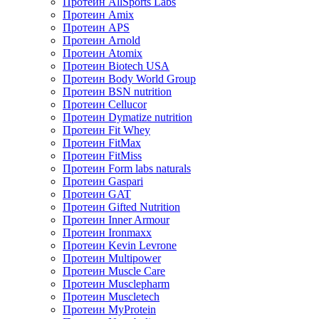
Протеин AllSports Labs
Протеин Amix
Протеин APS
Протеин Arnold
Протеин Atomix
Протеин Biotech USA
Протеин Body World Group
Протеин BSN nutrition
Протеин Cellucor
Протеин Dymatize nutrition
Протеин Fit Whey
Протеин FitMax
Протеин FitMiss
Протеин Form labs naturals
Протеин Gaspari
Протеин GAT
Протеин Gifted Nutrition
Протеин Inner Armour
Протеин Ironmaxx
Протеин Kevin Levrone
Протеин Multipower
Протеин Muscle Care
Протеин Musclepharm
Протеин Muscletech
Протеин MyProtein