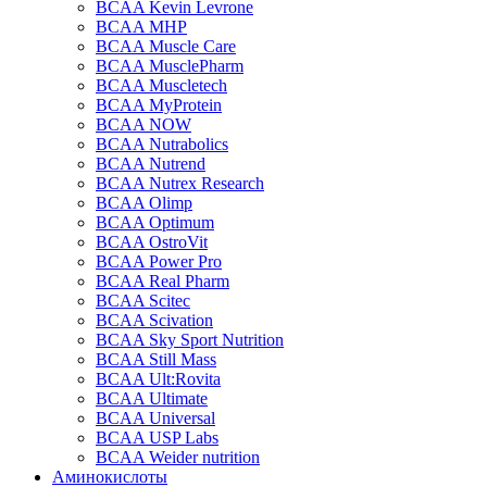
BCAA Kevin Levrone
BCAA MHP
BCAA Muscle Care
BCAA MusclePharm
BCAA Muscletech
BCAA MyProtein
BCAA NOW
BCAA Nutrabolics
BCAA Nutrend
BCAA Nutrex Research
BCAA Olimp
BCAA Optimum
BCAA OstroVit
BCAA Power Pro
BCAA Real Pharm
BCAA Scitec
BCAA Scivation
BCAA Sky Sport Nutrition
BCAA Still Mass
BCAA Ult:Rovita
BCAA Ultimate
BCAA Universal
BCAA USP Labs
BCAA Weider nutrition
Аминокислоты