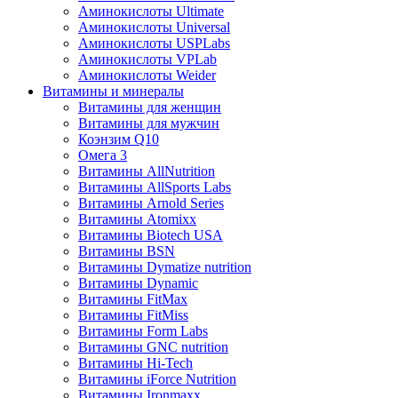
Аминокислоты Ultimate
Аминокислоты Universal
Аминокислоты USPLabs
Аминокислоты VPLab
Аминокислоты Weider
Витамины и минералы
Витамины для женщин
Витамины для мужчин
Коэнзим Q10
Омега 3
Витамины AllNutrition
Витамины AllSports Labs
Витамины Arnold Series
Витамины Atomixx
Витамины Biotech USA
Витамины BSN
Витамины Dymatize nutrition
Витамины Dynamic
Витамины FitMax
Витамины FitMiss
Витамины Form Labs
Витамины GNC nutrition
Витамины Hi-Tech
Витамины iForce Nutrition
Витамины Ironmaxx