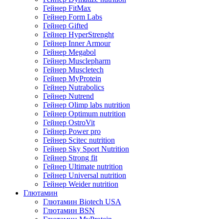
Гейнер FitMax
Гейнер Form Labs
Гейнер Gifted
Гейнер HyperStrenght
Гейнер Inner Armour
Гейнер Megabol
Гейнер Musclepharm
Гейнер Muscletech
Гейнер MyProtein
Гейнер Nutrabolics
Гейнер Nutrend
Гейнер Olimp labs nutrition
Гейнер Optimum nutrition
Гейнер OstroVit
Гейнер Power pro
Гейнер Scitec nutrition
Гейнер Sky Sport Nutrition
Гейнер Strong fit
Гейнер Ultimate nutrition
Гейнер Universal nutrition
Гейнер Weider nutrition
Глютамин
Глютамин Biotech USA
Глютамин BSN