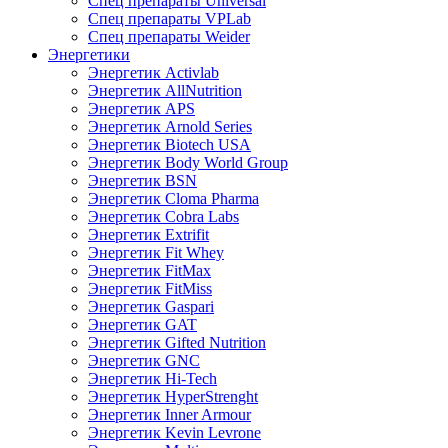
Спец препараты Universal
Спец препараты VPLab
Спец препараты Weider
Энергетики
Энергетик Activlab
Энергетик AllNutrition
Энергетик APS
Энергетик Arnold Series
Энергетик Biotech USA
Энергетик Body World Group
Энергетик BSN
Энергетик Cloma Pharma
Энергетик Cobra Labs
Энергетик Extrifit
Энергетик Fit Whey
Энергетик FitMax
Энергетик FitMiss
Энергетик Gaspari
Энергетик GAT
Энергетик Gifted Nutrition
Энергетик GNC
Энергетик Hi-Tech
Энергетик HyperStrenght
Энергетик Inner Armour
Энергетик Kevin Levrone