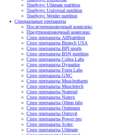
Трибулус Ultimate nutrition
Трибулус Universal nutrition
Трибулус Weider nutrition
Специальные препараты
Послетренировочный комплекс
Предтренировочный комплекс
Спец препараты AllNutrition
Спец препараты Biotech USA
Спец препараты BPI sports
Спец препараты BSN nutrition
Спец препараты Cobra Labs
Спец препараты Dymatize
Спец препараты Form Labs
Спец препараты GNC
Спец препараты Musclepharm
Спец препараты Muscletech
Спец препараты Nutrend
Спец препараты Nutrex
Спец препараты Olimp labs
Спец препараты Optimum
Спец препараты Ostrovit
Спец препараты Power pro
Спец препараты Scitec
Спец препараты Ultimate