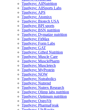
Трибулус AllNutrition
Трибулус AllSports Labs
Трибулус APS
Трибулус Atomixx
Трибулус Biotech USA
Трибулус BPI sports
Трибулус BSN nutrition
Трибулус Dymatize nutrition
Трибулус FitMax
Трибулус Form Labs
Трибулус GAT
Трибулус Gifted Nutrition
Трибулус Muscle Care
Трибулус MusclePharm
Трибулус Muscletech
Трибулус MyProtein
Трибулус NOW
Трибулус Nutrabolics
Трибулус Nutrend
Трибулус Nutrex Research
Трибулус Olimp labs nutrition
Трибулус Optimum nutrition
Трибулус OstroVit
Трибулус PharmaFreak
Трибулус Ult:Rovita