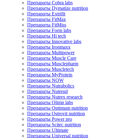
Препараты Cobra labs
Препараты Dymatize nutrition
Препараты Extrifit
Препараты FitMax
Препараты FitMiss
Препараты Form labs
Препараты Hi tech
Препараты Innovative labs
Препараты Ironmaxx
Препараты Multipower
Препараты Muscle Care
Препараты Musclepharm
Препараты Muscletech
Препараты MyProtein
Препараты NOW
Препараты Nutrabolics
Препараты Nutrend
Препараты Nutrex research
Препараты Olimp labs
Препараты Optimum nutrition
Препараты Ostrovit nutrition
Препараты Power pro
Препараты Scitec nutrition
Препараты Ultimate
Препараты Universal nutrition