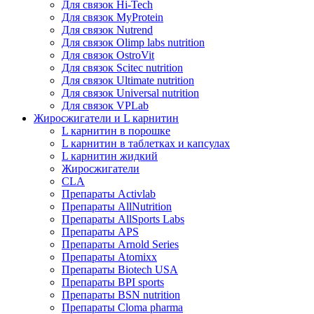
Для связок Hi-Tech
Для связок MyProtein
Для связок Nutrend
Для связок Olimp labs nutrition
Для связок OstroVit
Для связок Scitec nutrition
Для связок Ultimate nutrition
Для связок Universal nutrition
Для связок VPLab
Жиросжигатели и L карнитин
L карнитин в порошке
L карнитин в таблетках и капсулах
L карнитин жидкий
Жиросжигатели
CLA
Препараты Activlab
Препараты AllNutrition
Препараты AllSports Labs
Препараты APS
Препараты Arnold Series
Препараты Atomixx
Препараты Biotech USA
Препараты BPI sports
Препараты BSN nutrition
Препараты Cloma pharma