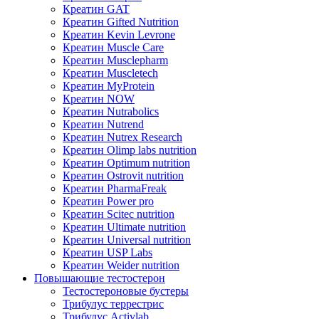
Креатин GAT
Креатин Gifted Nutrition
Креатин Kevin Levrone
Креатин Muscle Care
Креатин Musclepharm
Креатин Muscletech
Креатин MyProtein
Креатин NOW
Креатин Nutrabolics
Креатин Nutrend
Креатин Nutrex Research
Креатин Olimp labs nutrition
Креатин Optimum nutrition
Креатин Ostrovit nutrition
Креатин PharmaFreak
Креатин Power pro
Креатин Scitec nutrition
Креатин Ultimate nutrition
Креатин Universal nutrition
Креатин USP Labs
Креатин Weider nutrition
Повышающие тестостерон
Тестостероновые бустеры
Трибулус террестрис
Трибулус Activlab