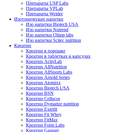
Препараты USP Labs
Препараты VPLab
Препараты Weider
Изотонические напитки
Изо напитки Biotech USA
Изо напитки Nutrend
Изо напитки Olimp labs
Изо напитки Scitec nutrition
Креатин
Креатин в порошке
Креатин в таблетках и капсулах
Креатин ActivLab
Креатин AllNutrition
Креатин AllSports Labs
Креатин Arnold Series
Креатин Atomixx
Креатин Biotech USA
Креатин BSN
Креатин Cellucor
Креатин Dymatize nutrition
Креатин Extrifit
Креатин Fit Whey
Креатин FitMax
Креатин Form Labs
Креатин Gaspari