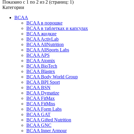
Показано с 1 по 2 из 2 (страниц: 1)
Категории
BCAA
BCAA в порошке
BCAA в таблетках и капсулах
BCAA жидкие
BCAA ActivLab
BCAA AllNutrition
BCAA AllSports Labs
BCAA APS
BCAA Atomix
BCAA BioTech
BCAA Blastex
BCAA Body World Group
BCAA BPI Sport
BCAA BSN
BCAA Dymatize
BCAA FitMax
BCAA FitMiss
BCAA Form Labs
BCAA GAT
BCAA Gifted Nutrition
BCAA GNC
BCAA Inner Armour