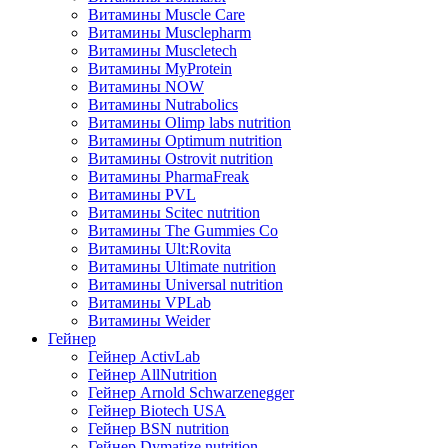
Витамины Muscle Care
Витамины Musclepharm
Витамины Muscletech
Витамины MyProtein
Витамины NOW
Витамины Nutrabolics
Витамины Olimp labs nutrition
Витамины Optimum nutrition
Витамины Ostrovit nutrition
Витамины PharmaFreak
Витамины PVL
Витамины Scitec nutrition
Витамины The Gummies Co
Витамины Ult:Rovita
Витамины Ultimate nutrition
Витамины Universal nutrition
Витамины VPLab
Витамины Weider
Гейнер
Гейнер ActivLab
Гейнер AllNutrition
Гейнер Arnold Schwarzenegger
Гейнер Biotech USA
Гейнер BSN nutrition
Гейнер Dymatize nutrition