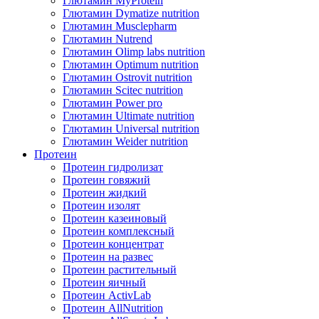
Глютамин MyProtein
Глютамин Dymatize nutrition
Глютамин Musclepharm
Глютамин Nutrend
Глютамин Olimp labs nutrition
Глютамин Optimum nutrition
Глютамин Ostrovit nutrition
Глютамин Scitec nutrition
Глютамин Power pro
Глютамин Ultimate nutrition
Глютамин Universal nutrition
Глютамин Weider nutrition
Протеин
Протеин гидролизат
Протеин говяжий
Протеин жидкий
Протеин изолят
Протеин казеиновый
Протеин комплексный
Протеин концентрат
Протеин на развес
Протеин растительный
Протеин яичный
Протеин ActivLab
Протеин AllNutrition