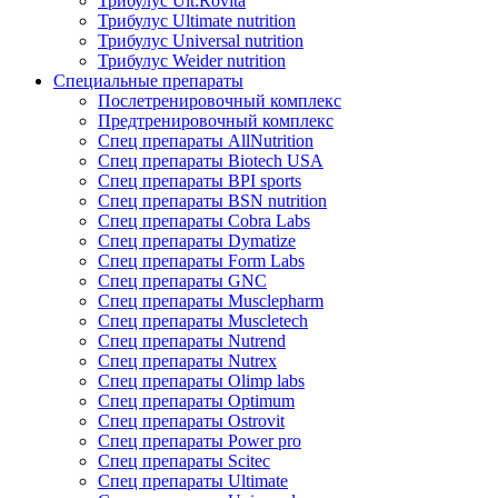
Трибулус Ult:Rovita
Трибулус Ultimate nutrition
Трибулус Universal nutrition
Трибулус Weider nutrition
Специальные препараты
Послетренировочный комплекс
Предтренировочный комплекс
Спец препараты AllNutrition
Спец препараты Biotech USA
Спец препараты BPI sports
Спец препараты BSN nutrition
Спец препараты Cobra Labs
Спец препараты Dymatize
Спец препараты Form Labs
Спец препараты GNC
Спец препараты Musclepharm
Спец препараты Muscletech
Спец препараты Nutrend
Спец препараты Nutrex
Спец препараты Olimp labs
Спец препараты Optimum
Спец препараты Ostrovit
Спец препараты Power pro
Спец препараты Scitec
Спец препараты Ultimate