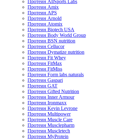
Протеин AllSports Labs
Протеин Amix
Протеин APS
Протеин Arnold
Протеин Atomix
Протеин Biotech USA
Протеин Body World Group
Протеин BSN nutrition
Протеин Cellucor
Протеин Dymatize nutrition
Протеин Fit Whey
Протеин FitMax
Протеин FitMiss
Протеин Form labs naturals
Протеин Gaspari
Протеин GAT
Протеин Gifted Nutrition
Протеин Inner Armour
Протеин Ironmaxx
Протеин Kevin Levrone
Протеин Multipower
Протеин Muscle Care
Протеин Musclepharm
Протеин Muscletech
Протеин MyProtein