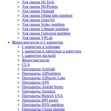
Для связок Hi-Tech
Для связок MyProtein
Для связок Nutrend
Для связок Olimp labs nutrition
Для связок OstroVit
Для связок Scitec nutrition
Для связок Ultimate nutrition
Для связок Universal nutrition
Для связок VPLab
Жиросжигатели и L карнитин
L карнитин в порошке
L карнитин в таблетках и капсулах
L карнитин жидкий
Жиросжигатели
CLA
Препараты Activlab
Препараты AllNutrition
Препараты AllSports Labs
Препараты APS
Препараты Arnold Series
Препараты Atomixx
Препараты Biotech USA
Препараты BPI sports
Препараты BSN nutrition
Препараты Cloma pharma