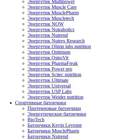
Энергетик Multipower
Энергетик Muscle Care
Энергетик MusclePharm
Энергетик Muscletech
Энергетик NOW
Энергетик Nutrabolics
Энергетик Nutrend
Энергетик Nutrex Research
Энергетик Olimp labs nutrition
Энергетик Optimum
Энергетик OstroVit
Энергетик PharmaFreak
Энергетик Power pro
Энергетик Scitec nutrition
Энергетик Ultimate
Энергетик Universal
Энергетик USP Labs
Энергетик Weider nutrition
Спортивные батончики
Протеиновые батончики
Энергетические батончики
BioTech
Батончики Kevin Levrone
Батончики MusclePharm
Батончики Nutrend