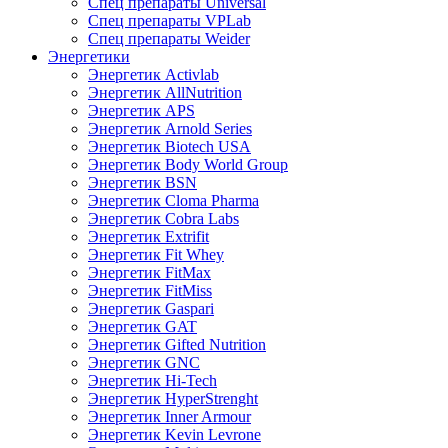
Спец препараты Universal
Спец препараты VPLab
Спец препараты Weider
Энергетики
Энергетик Activlab
Энергетик AllNutrition
Энергетик APS
Энергетик Arnold Series
Энергетик Biotech USA
Энергетик Body World Group
Энергетик BSN
Энергетик Cloma Pharma
Энергетик Cobra Labs
Энергетик Extrifit
Энергетик Fit Whey
Энергетик FitMax
Энергетик FitMiss
Энергетик Gaspari
Энергетик GAT
Энергетик Gifted Nutrition
Энергетик GNC
Энергетик Hi-Tech
Энергетик HyperStrenght
Энергетик Inner Armour
Энергетик Kevin Levrone