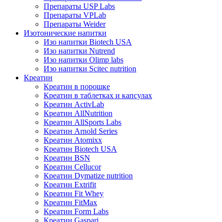
Препараты USP Labs
Препараты VPLab
Препараты Weider
Изотонические напитки
Изо напитки Biotech USA
Изо напитки Nutrend
Изо напитки Olimp labs
Изо напитки Scitec nutrition
Креатин
Креатин в порошке
Креатин в таблетках и капсулах
Креатин ActivLab
Креатин AllNutrition
Креатин AllSports Labs
Креатин Arnold Series
Креатин Atomixx
Креатин Biotech USA
Креатин BSN
Креатин Cellucor
Креатин Dymatize nutrition
Креатин Extrifit
Креатин Fit Whey
Креатин FitMax
Креатин Form Labs
Креатин Gaspari