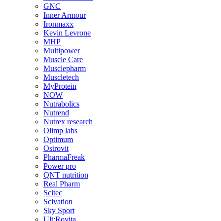
GNC
Inner Armour
Ironmaxx
Kevin Levrone
MHP
Multipower
Muscle Care
Musclepharm
Muscletech
MyProtein
NOW
Nutrabolics
Nutrend
Nutrex research
Olimp labs
Optimum
Ostrovit
PharmaFreak
Power pro
QNT nutrition
Real Pharm
Scitec
Scivation
Sky Sport
Ult:Rovita