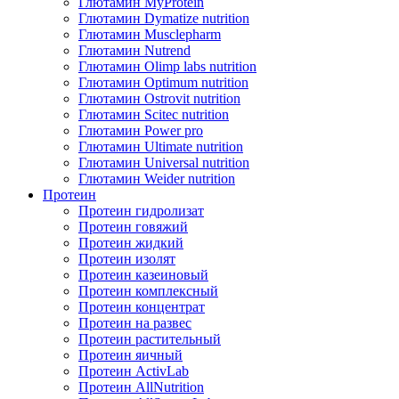
Глютамин MyProtein
Глютамин Dymatize nutrition
Глютамин Musclepharm
Глютамин Nutrend
Глютамин Olimp labs nutrition
Глютамин Optimum nutrition
Глютамин Ostrovit nutrition
Глютамин Scitec nutrition
Глютамин Power pro
Глютамин Ultimate nutrition
Глютамин Universal nutrition
Глютамин Weider nutrition
Протеин
Протеин гидролизат
Протеин говяжий
Протеин жидкий
Протеин изолят
Протеин казеиновый
Протеин комплексный
Протеин концентрат
Протеин на развес
Протеин растительный
Протеин яичный
Протеин ActivLab
Протеин AllNutrition