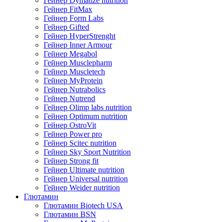
Гейнер Dymatize nutrition
Гейнер FitMax
Гейнер Form Labs
Гейнер Gifted
Гейнер HyperStrenght
Гейнер Inner Armour
Гейнер Megabol
Гейнер Musclepharm
Гейнер Muscletech
Гейнер MyProtein
Гейнер Nutrabolics
Гейнер Nutrend
Гейнер Olimp labs nutrition
Гейнер Optimum nutrition
Гейнер OstroVit
Гейнер Power pro
Гейнер Scitec nutrition
Гейнер Sky Sport Nutrition
Гейнер Strong fit
Гейнер Ultimate nutrition
Гейнер Universal nutrition
Гейнер Weider nutrition
Глютамин
Глютамин Biotech USA
Глютамин BSN