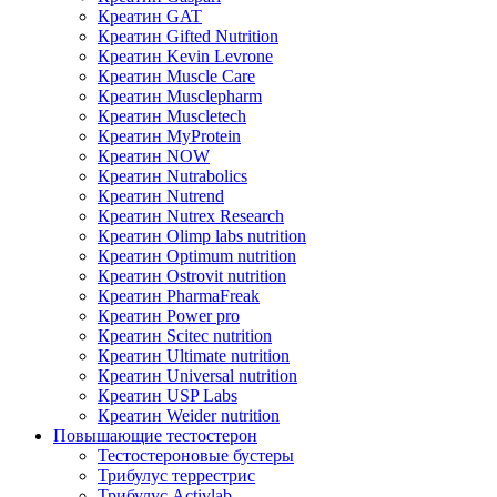
Креатин GAT
Креатин Gifted Nutrition
Креатин Kevin Levrone
Креатин Muscle Care
Креатин Musclepharm
Креатин Muscletech
Креатин MyProtein
Креатин NOW
Креатин Nutrabolics
Креатин Nutrend
Креатин Nutrex Research
Креатин Olimp labs nutrition
Креатин Optimum nutrition
Креатин Ostrovit nutrition
Креатин PharmaFreak
Креатин Power pro
Креатин Scitec nutrition
Креатин Ultimate nutrition
Креатин Universal nutrition
Креатин USP Labs
Креатин Weider nutrition
Повышающие тестостерон
Тестостероновые бустеры
Трибулус террестрис
Трибулус Activlab