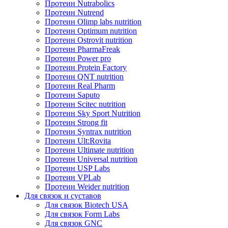
Протеин Nutrabolics
Протеин Nutrend
Протеин Olimp labs nutrition
Протеин Optimum nutrition
Протеин Ostrovit nutrition
Протеин PharmaFreak
Протеин Power pro
Протеин Protein Factory
Протеин QNT nutrition
Протеин Real Pharm
Протеин Saputo
Протеин Scitec nutrition
Протеин Sky Sport Nutrition
Протеин Strong fit
Протеин Syntrax nutrition
Протеин Ult:Rovita
Протеин Ultimate nutrition
Протеин Universal nutrition
Протеин USP Labs
Протеин VPLab
Протеин Weider nutrition
Для связок и суставов
Для связок Biotech USA
Для связок Form Labs
Для связок GNC