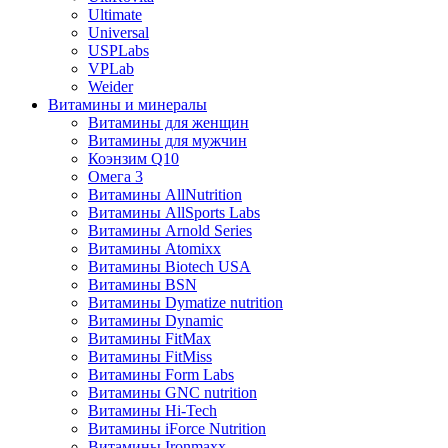
Ultimate
Universal
USPLabs
VPLab
Weider
Витамины и минералы
Витамины для женщин
Витамины для мужчин
Коэнзим Q10
Омега 3
Витамины AllNutrition
Витамины AllSports Labs
Витамины Arnold Series
Витамины Atomixx
Витамины Biotech USA
Витамины BSN
Витамины Dymatize nutrition
Витамины Dynamic
Витамины FitMax
Витамины FitMiss
Витамины Form Labs
Витамины GNC nutrition
Витамины Hi-Tech
Витамины iForce Nutrition
Витамины Ironmaxx