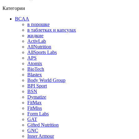
Категории
BCAA
в порошке
в таблетках и капсулах
жидкие
ActivLab
AllNutrition
AllSports Labs
APS
Atomix
BioTech
Blastex
Body World Group
BPI Sport
BSN
Dymatize
FitMax
FitMiss
Form Labs
GAT
Gifted Nutrition
GNC
Inner Armour