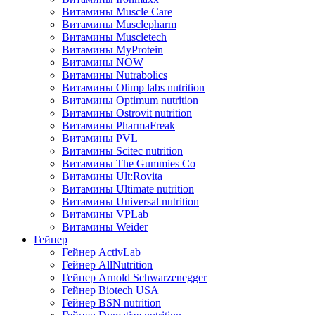
Витамины Muscle Care
Витамины Musclepharm
Витамины Muscletech
Витамины MyProtein
Витамины NOW
Витамины Nutrabolics
Витамины Olimp labs nutrition
Витамины Optimum nutrition
Витамины Ostrovit nutrition
Витамины PharmaFreak
Витамины PVL
Витамины Scitec nutrition
Витамины The Gummies Co
Витамины Ult:Rovita
Витамины Ultimate nutrition
Витамины Universal nutrition
Витамины VPLab
Витамины Weider
Гейнер
Гейнер ActivLab
Гейнер AllNutrition
Гейнер Arnold Schwarzenegger
Гейнер Biotech USA
Гейнер BSN nutrition