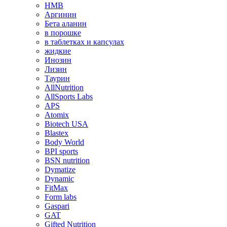
HMB
Аргинин
Бета аланин
в порошке
в таблетках и капсулах
жидкие
Инозин
Лизин
Таурин
AllNutrition
AllSports Labs
APS
Atomix
Biotech USA
Blastex
Body World
BPI sports
BSN nutrition
Dymatize
Dynamic
FitMax
Form labs
Gaspari
GAT
Gifted Nutrition