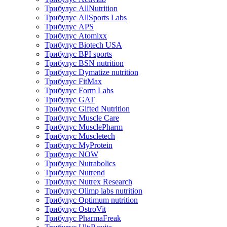
Трибулус AllNutrition
Трибулус AllSports Labs
Трибулус APS
Трибулус Atomixx
Трибулус Biotech USA
Трибулус BPI sports
Трибулус BSN nutrition
Трибулус Dymatize nutrition
Трибулус FitMax
Трибулус Form Labs
Трибулус GAT
Трибулус Gifted Nutrition
Трибулус Muscle Care
Трибулус MusclePharm
Трибулус Muscletech
Трибулус MyProtein
Трибулус NOW
Трибулус Nutrabolics
Трибулус Nutrend
Трибулус Nutrex Research
Трибулус Olimp labs nutrition
Трибулус Optimum nutrition
Трибулус OstroVit
Трибулус PharmaFreak