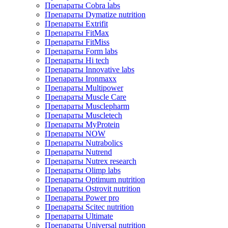
Препараты Cobra labs
Препараты Dymatize nutrition
Препараты Extrifit
Препараты FitMax
Препараты FitMiss
Препараты Form labs
Препараты Hi tech
Препараты Innovative labs
Препараты Ironmaxx
Препараты Multipower
Препараты Muscle Care
Препараты Musclepharm
Препараты Muscletech
Препараты MyProtein
Препараты NOW
Препараты Nutrabolics
Препараты Nutrend
Препараты Nutrex research
Препараты Olimp labs
Препараты Optimum nutrition
Препараты Ostrovit nutrition
Препараты Power pro
Препараты Scitec nutrition
Препараты Ultimate
Препараты Universal nutrition