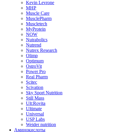
Kevin Levrone
MHP
Muscle Care
MusclePharm
Muscletech
MyProtein
NOW
Nutrabolics
Nutrend
Nutrex Research
Olimp
Optimum
OstroVit
Power Pro
Real Pharm
Scitec
Scivation
Sky Sport Nutrition
Still Mass
Ult:Rovita
Ultimate
Universal
USP Labs
Weider nutrition
Аминокислоты