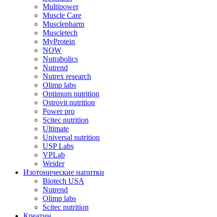
Multipower
Muscle Care
Musclepharm
Muscletech
MyProtein
NOW
Nutrabolics
Nutrend
Nutrex research
Olimp labs
Optimum nutrition
Ostrovit nutrition
Power pro
Scitec nutrition
Ultimate
Universal nutrition
USP Labs
VPLab
Weider
Изотонические напитки
Biotech USA
Nutrend
Olimp labs
Scitec nutrition
Креатин