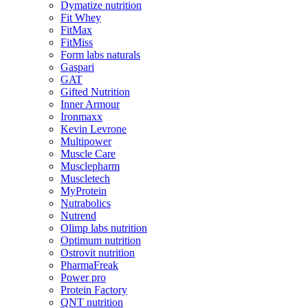
Dymatize nutrition
Fit Whey
FitMax
FitMiss
Form labs naturals
Gaspari
GAT
Gifted Nutrition
Inner Armour
Ironmaxx
Kevin Levrone
Multipower
Muscle Care
Musclepharm
Muscletech
MyProtein
Nutrabolics
Nutrend
Olimp labs nutrition
Optimum nutrition
Ostrovit nutrition
PharmaFreak
Power pro
Protein Factory
QNT nutrition