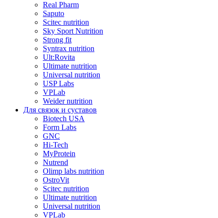
Real Pharm
Saputo
Scitec nutrition
Sky Sport Nutrition
Strong fit
Syntrax nutrition
Ult:Rovita
Ultimate nutrition
Universal nutrition
USP Labs
VPLab
Weider nutrition
Для связок и суставов
Biotech USA
Form Labs
GNC
Hi-Tech
MyProtein
Nutrend
Olimp labs nutrition
OstroVit
Scitec nutrition
Ultimate nutrition
Universal nutrition
VPLab