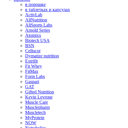
в порошке
в таблетках и капсулах
ActivLab
AllNutrition
AllSports Labs
Arnold Series
Atomixx
Biotech USA
BSN
Cellucor
Dymatize nutrition
Extrifit
Fit Whey
FitMax
Form Labs
Gaspari
GAT
Gifted Nutrition
Kevin Levrone
Muscle Care
Musclepharm
Muscletech
MyProtein
NOW
Nutrabolics