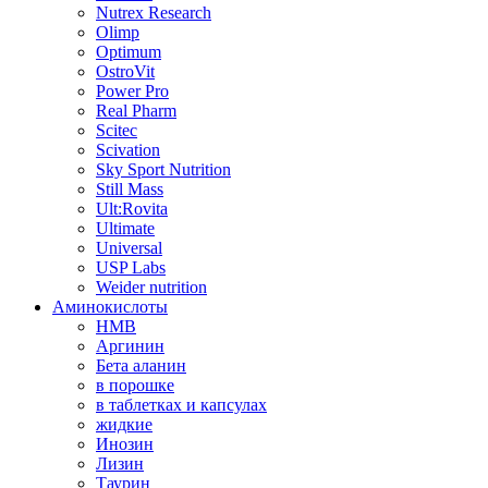
Nutrex Research
Olimp
Optimum
OstroVit
Power Pro
Real Pharm
Scitec
Scivation
Sky Sport Nutrition
Still Mass
Ult:Rovita
Ultimate
Universal
USP Labs
Weider nutrition
Аминокислоты
HMB
Аргинин
Бета аланин
в порошке
в таблетках и капсулах
жидкие
Инозин
Лизин
Таурин