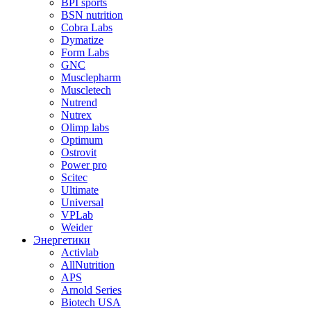
BPI sports
BSN nutrition
Cobra Labs
Dymatize
Form Labs
GNC
Musclepharm
Muscletech
Nutrend
Nutrex
Olimp labs
Optimum
Ostrovit
Power pro
Scitec
Ultimate
Universal
VPLab
Weider
Энергетики
Activlab
AllNutrition
APS
Arnold Series
Biotech USA