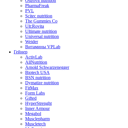
Ostrovit nutrition
PharmaFreak
PVL
Scitec nutrition
The Gummies Co
Ult:Rovita
Ultimate nutrition
Universal nutrition
Weider
Витамины VPLab
Гейнер
ActivLab
AllNutrition
Arnold Schwarzenegger
Biotech USA
BSN nutrition
Dymatize nutrition
FitMax
Form Labs
Gifted
HyperStrenght
Inner Armour
Megabol
Musclepharm
Muscletech