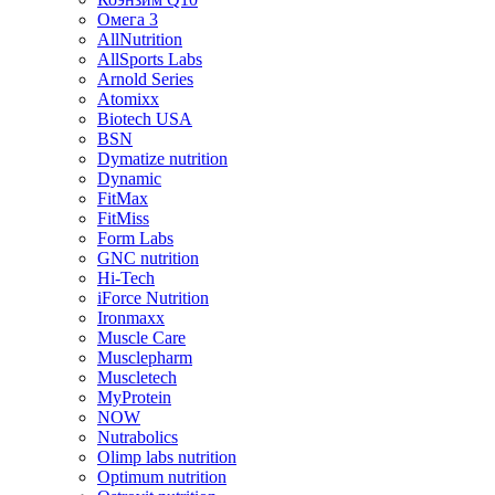
Омега 3
AllNutrition
AllSports Labs
Arnold Series
Atomixx
Biotech USA
BSN
Dymatize nutrition
Dynamic
FitMax
FitMiss
Form Labs
GNC nutrition
Hi-Tech
iForce Nutrition
Ironmaxx
Muscle Care
Musclepharm
Muscletech
MyProtein
NOW
Nutrabolics
Olimp labs nutrition
Optimum nutrition