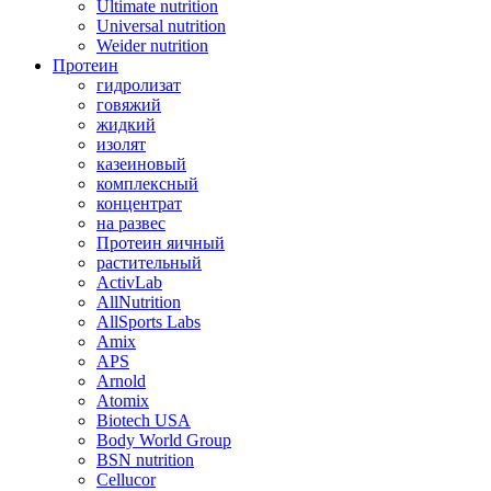
Ultimate nutrition
Universal nutrition
Weider nutrition
Протеин
гидролизат
говяжий
жидкий
изолят
казеиновый
комплексный
концентрат
на развес
Протеин яичный
растительный
ActivLab
AllNutrition
AllSports Labs
Amix
APS
Arnold
Atomix
Biotech USA
Body World Group
BSN nutrition
Cellucor