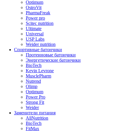
Optimum
OstroVit
PharmaFreak
Power pro
Scitec nutrition
Ultimate
Universal
USP Labs
Weider nutrition
Спортивные батончики
Протеиновые батончики
Энергетические батончики
BioTech
Kevin Levrone
MusclePharm
Nutrend
Olimp
Optimum
Power Pro
Strong Fit
Weider
Заменители питания
AllNutrition
BioTech
FitMax