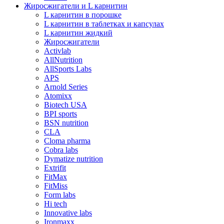
Жиросжигатели и L карнитин
L карнитин в порошке
L карнитин в таблетках и капсулах
L карнитин жидкий
Жиросжигатели
Activlab
AllNutrition
AllSports Labs
APS
Arnold Series
Atomixx
Biotech USA
BPI sports
BSN nutrition
CLA
Cloma pharma
Cobra labs
Dymatize nutrition
Extrifit
FitMax
FitMiss
Form labs
Hi tech
Innovative labs
Ironmaxx