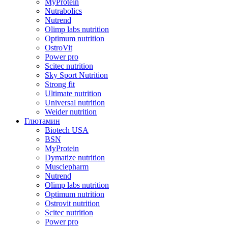
MyProtein
Nutrabolics
Nutrend
Olimp labs nutrition
Optimum nutrition
OstroVit
Power pro
Scitec nutrition
Sky Sport Nutrition
Strong fit
Ultimate nutrition
Universal nutrition
Weider nutrition
Глютамин
Biotech USA
BSN
MyProtein
Dymatize nutrition
Musclepharm
Nutrend
Olimp labs nutrition
Optimum nutrition
Ostrovit nutrition
Scitec nutrition
Power pro