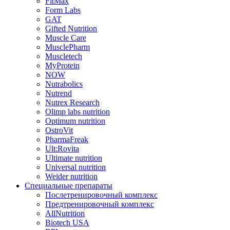
FitMax
Form Labs
GAT
Gifted Nutrition
Muscle Care
MusclePharm
Muscletech
MyProtein
NOW
Nutrabolics
Nutrend
Nutrex Research
Olimp labs nutrition
Optimum nutrition
OstroVit
PharmaFreak
Ult:Rovita
Ultimate nutrition
Universal nutrition
Weider nutrition
Специальные препараты
Послетренировочный комплекс
Предтренировочный комплекс
AllNutrition
Biotech USA