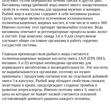
получают путем переработки печени трески и других рыб.
Витамины omega (рибячий жир) имеют много лекарственных
свойств и очень полезны для здоровья мужчин и женщин.
Рыбий жир в капсулах содержит в себе витамины разных
групп, которые являются источником эссенциальных
полиненасыщенных жирных кислот, в том числе и омега 369.
Именно поэтому этот препарат чрезвычайно полезен. Ведь
витамины отвечают за регенераторные процессы кожи, волос
и ногтей. Еще комплекс omega 3,6 и 9 для спортсменов
улучшает общее состояние организма и работу сердечно
сосудистой системы.
Главным преимуществом рыбьего жира считаются
полиненасыщенные жирные кислоты омега 3,6,9 (ЕРА DHA
витамин A и D) которые необходимы организму для
нормального метаболизма и жизнедеятельности. Эти кислоты
не вырабатываются в организме, поэтому их нужно
принимать с продуктами питания или же отдельной добавкой
омега 3 в капсулах. Рыбий жир обладает свойством снижать
холестерин в крови, предупреждает создание тромбов и
развитие атеросклероза. Именно поэтому омега 3, омега 6
цена на которые не бывает низкой считаются основной
составляющей дневного рациона каждого человека.