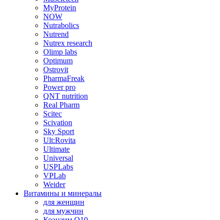
MyProtein
NOW
Nutrabolics
Nutrend
Nutrex research
Olimp labs
Optimum
Ostrovit
PharmaFreak
Power pro
QNT nutrition
Real Pharm
Scitec
Scivation
Sky Sport
Ult:Rovita
Ultimate
Universal
USPLabs
VPLab
Weider
Витамины и минералы
для женщин
для мужчин
Коэнзим Q10