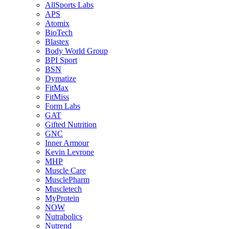
AllSports Labs
APS
Atomix
BioTech
Blastex
Body World Group
BPI Sport
BSN
Dymatize
FitMax
FitMiss
Form Labs
GAT
Gifted Nutrition
GNC
Inner Armour
Kevin Levrone
MHP
Muscle Care
MusclePharm
Muscletech
MyProtein
NOW
Nutrabolics
Nutrend