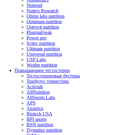
Nutrend
Nutrex Research
Olimp labs nutrition
Optimum nutrition
Ostrovit nutrition
PharmaFreak
Power pro
Scitec nutrition
Ultimate nutrition
Universal nutrition
USP Labs
Weider nutrition
Повышающие тестостерон
Тестостероновые бустеры
Трибулус террестрис
Activlab
AllNutrition
AllSports Labs
APS
Atomixx
Biotech USA
BPI sports
BSN nutrition
Dymatize nutrition