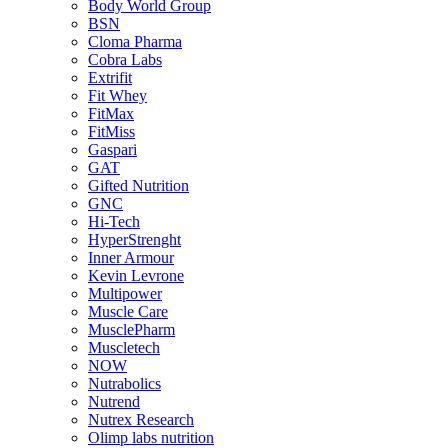
Body World Group
BSN
Cloma Pharma
Cobra Labs
Extrifit
Fit Whey
FitMax
FitMiss
Gaspari
GAT
Gifted Nutrition
GNC
Hi-Tech
HyperStrenght
Inner Armour
Kevin Levrone
Multipower
Muscle Care
MusclePharm
Muscletech
NOW
Nutrabolics
Nutrend
Nutrex Research
Olimp labs nutrition