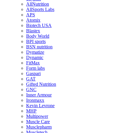
AllNutrition
AllSports Labs
APS
Atomix
Biotech USA
Blastex
Body World
BPI sports
BSN nutrition
Dymatize
Dynamic
FitMax
Form labs
Gaspari
GAT
Gifted Nutrition
GNC
Inner Armour
Ironmaxx
Kevin Levrone
MHP
Multipower
Muscle Care
Musclepharm
Muscletech