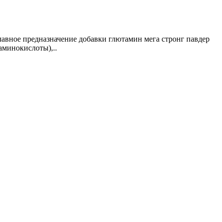
лавное предназначение добавки глютамин мега стронг павдер
аминокислоты),..