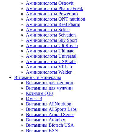
Аминокислоты Ostrovit
Аминокислоты PharmaFreak
Аминокислоты Power pro
Аминокислоты QNT nutrition
Аминокислоты Real Pharm
Аминокислоты Scitec
Аминокислоты Scivation
Аминокислоты Sky Sport
Аминокислоты Ult:Rovita
Аминокислоты Ultimate
Аминокислоты Universal
Аминокислоты USPLabs
Аминокислоты VPLab
Аминокислоты Weider
Витамины и минералы
Витамины для женщин
Витамины для мужчин
Коэнзим Q10
Омега 3
Витамины AllNutrition
Витамины AllSports Labs
Витамины Arnold Series
Витамины Atomixx
Витамины Biotech USA
Витамины BSN