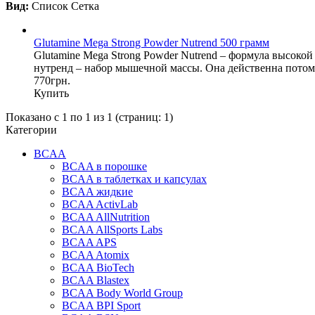
Вид:
Список
Сетка
Glutamine Mega Strong Powder Nutrend 500 грамм
Glutamine Mega Strong Powder Nutrend – формула высоко
нутренд – набор мышечной массы. Она действенна потому
770грн.
Купить
Показано с 1 по 1 из 1 (страниц: 1)
Категории
BCAA
BCAA в порошке
BCAA в таблетках и капсулах
BCAA жидкие
BCAA ActivLab
BCAA AllNutrition
BCAA AllSports Labs
BCAA APS
BCAA Atomix
BCAA BioTech
BCAA Blastex
BCAA Body World Group
BCAA BPI Sport