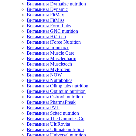
Витамины Dymatize nutrition
Витамины Dynamic
Витамины FitMax
Витамины FitMiss
Витамины Form Labs
Витамины GNC nutrition
Витамины Hi-Tech
Витамины iForce Nutrition
Витамины Ironmaxx
Витамины Muscle Care
Витамины Musclepharm
Витамины Muscletech
Витамины MyProtein
Витамины NOW
Витамины Nutrabolics
Витамины Olimp labs nutrition
Витамины Optimum nutrition
Витамины Ostrovit nutrition
Витамины PharmaFreak
Витамины PVL
Витамины Scitec nutrition
Витамины The Gummies Co
Витамины Ult:Rovita
Витамины Ultimate nutrition
Витамины Universal nutrition