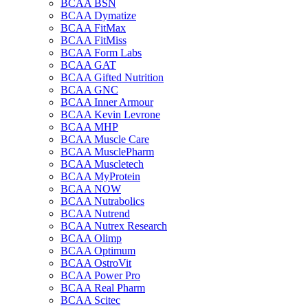
BCAA BSN
BCAA Dymatize
BCAA FitMax
BCAA FitMiss
BCAA Form Labs
BCAA GAT
BCAA Gifted Nutrition
BCAA GNC
BCAA Inner Armour
BCAA Kevin Levrone
BCAA MHP
BCAA Muscle Care
BCAA MusclePharm
BCAA Muscletech
BCAA MyProtein
BCAA NOW
BCAA Nutrabolics
BCAA Nutrend
BCAA Nutrex Research
BCAA Olimp
BCAA Optimum
BCAA OstroVit
BCAA Power Pro
BCAA Real Pharm
BCAA Scitec