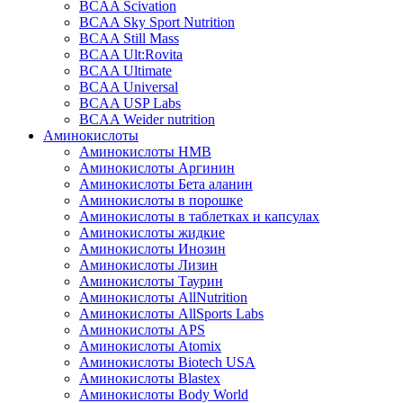
BCAA Scivation
BCAA Sky Sport Nutrition
BCAA Still Mass
BCAA Ult:Rovita
BCAA Ultimate
BCAA Universal
BCAA USP Labs
BCAA Weider nutrition
Аминокислоты
Аминокислоты HMB
Аминокислоты Аргинин
Аминокислоты Бета аланин
Аминокислоты в порошке
Аминокислоты в таблетках и капсулах
Аминокислоты жидкие
Аминокислоты Инозин
Аминокислоты Лизин
Аминокислоты Таурин
Аминокислоты AllNutrition
Аминокислоты AllSports Labs
Аминокислоты APS
Аминокислоты Atomix
Аминокислоты Biotech USA
Аминокислоты Blastex
Аминокислоты Body World