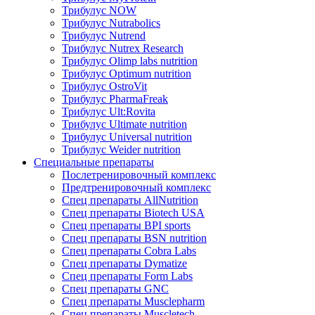
Трибулус NOW
Трибулус Nutrabolics
Трибулус Nutrend
Трибулус Nutrex Research
Трибулус Olimp labs nutrition
Трибулус Optimum nutrition
Трибулус OstroVit
Трибулус PharmaFreak
Трибулус Ult:Rovita
Трибулус Ultimate nutrition
Трибулус Universal nutrition
Трибулус Weider nutrition
Специальные препараты
Послетренировочный комплекс
Предтренировочный комплекс
Спец препараты AllNutrition
Спец препараты Biotech USA
Спец препараты BPI sports
Спец препараты BSN nutrition
Спец препараты Cobra Labs
Спец препараты Dymatize
Спец препараты Form Labs
Спец препараты GNC
Спец препараты Musclepharm
Спец препараты Muscletech