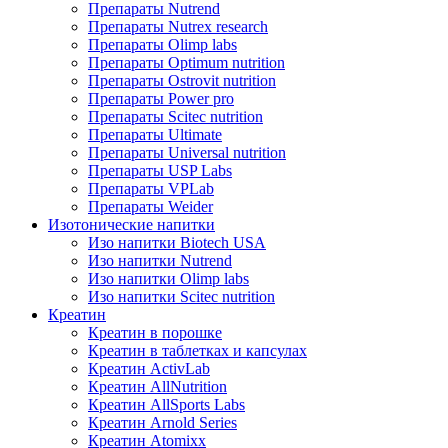
Препараты Nutrend
Препараты Nutrex research
Препараты Olimp labs
Препараты Optimum nutrition
Препараты Ostrovit nutrition
Препараты Power pro
Препараты Scitec nutrition
Препараты Ultimate
Препараты Universal nutrition
Препараты USP Labs
Препараты VPLab
Препараты Weider
Изотонические напитки
Изо напитки Biotech USA
Изо напитки Nutrend
Изо напитки Olimp labs
Изо напитки Scitec nutrition
Креатин
Креатин в порошке
Креатин в таблетках и капсулах
Креатин ActivLab
Креатин AllNutrition
Креатин AllSports Labs
Креатин Arnold Series
Креатин Atomixx