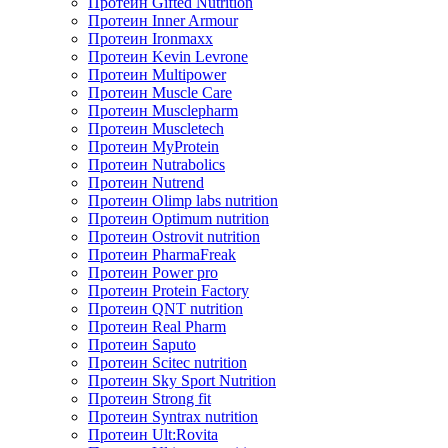
Протеин Gifted Nutrition
Протеин Inner Armour
Протеин Ironmaxx
Протеин Kevin Levrone
Протеин Multipower
Протеин Muscle Care
Протеин Musclepharm
Протеин Muscletech
Протеин MyProtein
Протеин Nutrabolics
Протеин Nutrend
Протеин Olimp labs nutrition
Протеин Optimum nutrition
Протеин Ostrovit nutrition
Протеин PharmaFreak
Протеин Power pro
Протеин Protein Factory
Протеин QNT nutrition
Протеин Real Pharm
Протеин Saputo
Протеин Scitec nutrition
Протеин Sky Sport Nutrition
Протеин Strong fit
Протеин Syntrax nutrition
Протеин Ult:Rovita