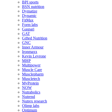
BPI sports
BSN nutrition
Dymatize
Dynamic
FitMax
Form labs
Gaspari
GAT
Gifted Nutrition
GNC
Inner Armour
Ironmaxx
Kevin Levrone
MHP
Multipower
Muscle Care
Musclepharm
Muscletech
MyProtein
NOW
Nutrabolics
Nutrend
Nutrex research
Olimp labs
Optimum