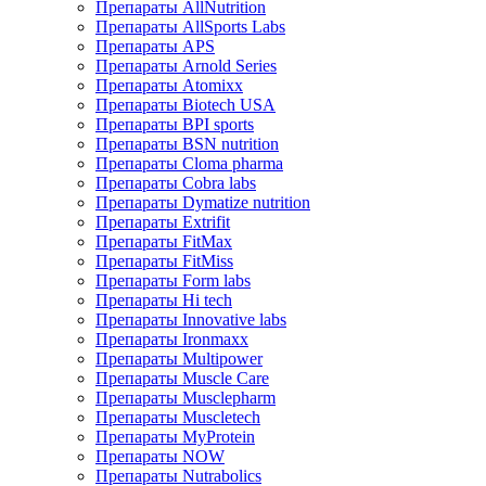
Препараты AllNutrition
Препараты AllSports Labs
Препараты APS
Препараты Arnold Series
Препараты Atomixx
Препараты Biotech USA
Препараты BPI sports
Препараты BSN nutrition
Препараты Cloma pharma
Препараты Cobra labs
Препараты Dymatize nutrition
Препараты Extrifit
Препараты FitMax
Препараты FitMiss
Препараты Form labs
Препараты Hi tech
Препараты Innovative labs
Препараты Ironmaxx
Препараты Multipower
Препараты Muscle Care
Препараты Musclepharm
Препараты Muscletech
Препараты MyProtein
Препараты NOW
Препараты Nutrabolics