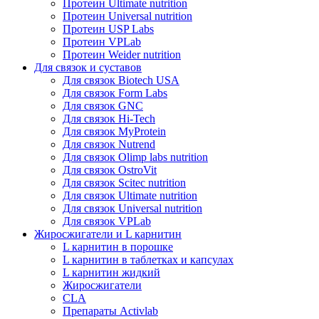
Протеин Ultimate nutrition
Протеин Universal nutrition
Протеин USP Labs
Протеин VPLab
Протеин Weider nutrition
Для связок и суставов
Для связок Biotech USA
Для связок Form Labs
Для связок GNC
Для связок Hi-Tech
Для связок MyProtein
Для связок Nutrend
Для связок Olimp labs nutrition
Для связок OstroVit
Для связок Scitec nutrition
Для связок Ultimate nutrition
Для связок Universal nutrition
Для связок VPLab
Жиросжигатели и L карнитин
L карнитин в порошке
L карнитин в таблетках и капсулах
L карнитин жидкий
Жиросжигатели
CLA
Препараты Activlab