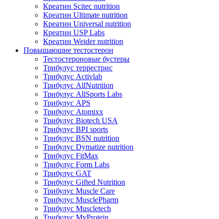
Креатин Scitec nutrition
Креатин Ultimate nutrition
Креатин Universal nutrition
Креатин USP Labs
Креатин Weider nutrition
Повышающие тестостерон
Тестостероновые бустеры
Трибулус террестрис
Трибулус Activlab
Трибулус AllNutrition
Трибулус AllSports Labs
Трибулус APS
Трибулус Atomixx
Трибулус Biotech USA
Трибулус BPI sports
Трибулус BSN nutrition
Трибулус Dymatize nutrition
Трибулус FitMax
Трибулус Form Labs
Трибулус GAT
Трибулус Gifted Nutrition
Трибулус Muscle Care
Трибулус MusclePharm
Трибулус Muscletech
Трибулус MyProtein