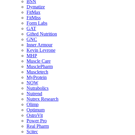
BSN
Dymatize
FitMax
FitMiss
Form Labs
GAT
Gifted Nutrition
GNC
Inner Armour
Kevin Levrone
MHP
Muscle Care
MusclePharm
Muscletech
MyProtein
NOW
Nutrabolics
Nutrend
Nutrex Research
Olimp
Optimum
OstroVit
Power Pro
Real Pharm
Scitec