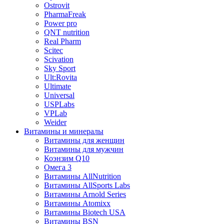
Ostrovit
PharmaFreak
Power pro
QNT nutrition
Real Pharm
Scitec
Scivation
Sky Sport
Ult:Rovita
Ultimate
Universal
USPLabs
VPLab
Weider
Витамины и минералы
Витамины для женщин
Витамины для мужчин
Коэнзим Q10
Омега 3
Витамины AllNutrition
Витамины AllSports Labs
Витамины Arnold Series
Витамины Atomixx
Витамины Biotech USA
Витамины BSN