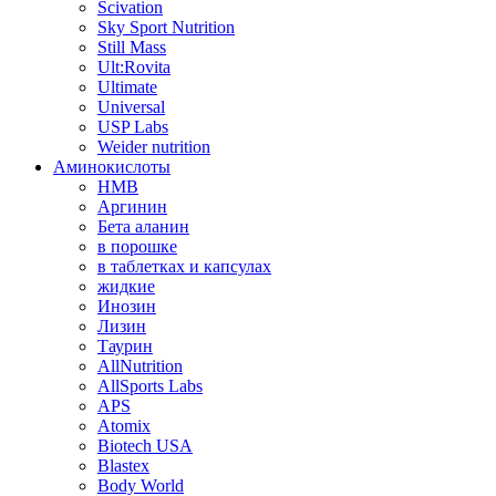
Scivation
Sky Sport Nutrition
Still Mass
Ult:Rovita
Ultimate
Universal
USP Labs
Weider nutrition
Аминокислоты
HMB
Аргинин
Бета аланин
в порошке
в таблетках и капсулах
жидкие
Инозин
Лизин
Таурин
AllNutrition
AllSports Labs
APS
Atomix
Biotech USA
Blastex
Body World