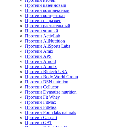
Протеин изолят
Протеин казеиновый
Протеин комплексный
Протеин концентрат
Протеин на развес
Протеин растительный
Протеин яичный
Протеин ActivLab
Протеин AllNutrition
Протеин AllSports Labs
Протеин Amix
Протеин APS
Протеин Arnold
Протеин Atomix
Протеин Biotech USA
Протеин Body World Group
Протеин BSN nutrition
Протеин Cellucor
Протеин Dymatize nutrition
Протеин Fit Whey
Протеин FitMax
Протеин FitMiss
Протеин Form labs naturals
Протеин Gaspari
Протеин GAT