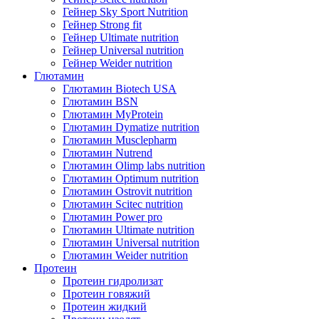
Гейнер Sky Sport Nutrition
Гейнер Strong fit
Гейнер Ultimate nutrition
Гейнер Universal nutrition
Гейнер Weider nutrition
Глютамин
Глютамин Biotech USA
Глютамин BSN
Глютамин MyProtein
Глютамин Dymatize nutrition
Глютамин Musclepharm
Глютамин Nutrend
Глютамин Olimp labs nutrition
Глютамин Optimum nutrition
Глютамин Ostrovit nutrition
Глютамин Scitec nutrition
Глютамин Power pro
Глютамин Ultimate nutrition
Глютамин Universal nutrition
Глютамин Weider nutrition
Протеин
Протеин гидролизат
Протеин говяжий
Протеин жидкий