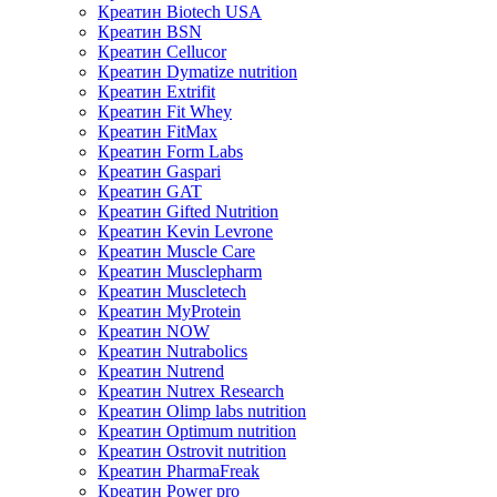
Креатин Biotech USA
Креатин BSN
Креатин Cellucor
Креатин Dymatize nutrition
Креатин Extrifit
Креатин Fit Whey
Креатин FitMax
Креатин Form Labs
Креатин Gaspari
Креатин GAT
Креатин Gifted Nutrition
Креатин Kevin Levrone
Креатин Muscle Care
Креатин Musclepharm
Креатин Muscletech
Креатин MyProtein
Креатин NOW
Креатин Nutrabolics
Креатин Nutrend
Креатин Nutrex Research
Креатин Olimp labs nutrition
Креатин Optimum nutrition
Креатин Ostrovit nutrition
Креатин PharmaFreak
Креатин Power pro