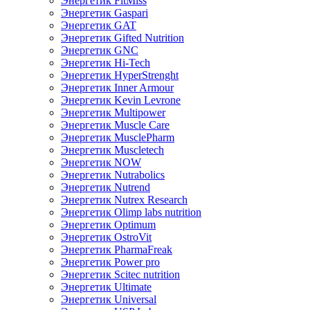
Энергетик FitMiss
Энергетик Gaspari
Энергетик GAT
Энергетик Gifted Nutrition
Энергетик GNC
Энергетик Hi-Tech
Энергетик HyperStrenght
Энергетик Inner Armour
Энергетик Kevin Levrone
Энергетик Multipower
Энергетик Muscle Care
Энергетик MusclePharm
Энергетик Muscletech
Энергетик NOW
Энергетик Nutrabolics
Энергетик Nutrend
Энергетик Nutrex Research
Энергетик Olimp labs nutrition
Энергетик Optimum
Энергетик OstroVit
Энергетик PharmaFreak
Энергетик Power pro
Энергетик Scitec nutrition
Энергетик Ultimate
Энергетик Universal