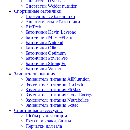
Энергетик USP Labs
Энергетик Weider nutrition
Спортивные батончики
Протеиновые батончики
Энергетические батончики
BioTech
Батончики Kevin Levrone
Батончики MusclePharm
Батончики Nutrend
Батончики Olimp
Батончики Optimum
Батончики Power Pro
Батончики Strong Fit
Батончики Weider
Заменители питания
Заменитель питания AllNutrition
Заменитель питания BioTech
Заменитель питания FitMax
Заменитель питания Good Energy
Заменитель питания Nutrabolics
Заменитель питания Scitec
Спортивные аксессуары
Шейкеры для спорта
Лямки, крючки, бинты
Перчатки для зала