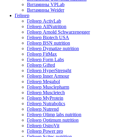
Витамины VPLab
Витамины Weider
Гейнер
Гейнер ActivLab
Гейнер AllNutrition
Гейнер Arnold Schwarzenegger
Гейнер Biotech USA
Гейнер BSN nutrition
Гейнер Dymatize nutrition
Гейнер FitMax
Гейнер Form Labs
Гейнер Gifted
Гейнер HyperStrenght
Гейнер Inner Armour
Гейнер Megabol
Гейнер Musclepharm
Гейнер Muscletech
Гейнер MyProtein
Гейнер Nutrabolics
Гейнер Nutrend
Гейнер Olimp labs nutrition
Гейнер Optimum nutrition
Гейнер OstroVit
Гейнер Power pro
Гейнер Scitec nutrition