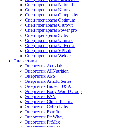
Спец препараты Nutrend
Спец препараты Nutrex
Спец препараты Olimp labs
Спец препараты Optimum
Спец препараты Ostrovit
Спец препараты Power pro
Спец препараты Scitec
Спец препараты Ultimate
Спец препараты Universal
Спец препараты VPLab
Спец препараты Weider
Энергетики
Энергетик Activlab
Энергетик AllNutrition
Энергетик APS
Энергетик Arnold Series
Энергетик Biotech USA
Энергетик Body World Group
Энергетик BSN
Энергетик Cloma Pharma
Энергетик Cobra Labs
Энергетик Extrifit
Энергетик Fit Whey
Энергетик FitMax