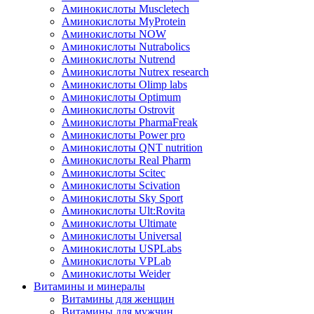
Аминокислоты Muscletech
Аминокислоты MyProtein
Аминокислоты NOW
Аминокислоты Nutrabolics
Аминокислоты Nutrend
Аминокислоты Nutrex research
Аминокислоты Olimp labs
Аминокислоты Optimum
Аминокислоты Ostrovit
Аминокислоты PharmaFreak
Аминокислоты Power pro
Аминокислоты QNT nutrition
Аминокислоты Real Pharm
Аминокислоты Scitec
Аминокислоты Scivation
Аминокислоты Sky Sport
Аминокислоты Ult:Rovita
Аминокислоты Ultimate
Аминокислоты Universal
Аминокислоты USPLabs
Аминокислоты VPLab
Аминокислоты Weider
Витамины и минералы
Витамины для женщин
Витамины для мужчин