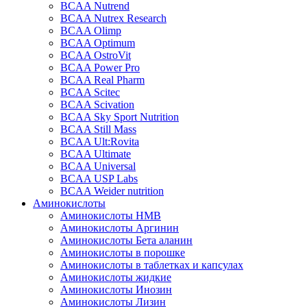
BCAA Nutrend
BCAA Nutrex Research
BCAA Olimp
BCAA Optimum
BCAA OstroVit
BCAA Power Pro
BCAA Real Pharm
BCAA Scitec
BCAA Scivation
BCAA Sky Sport Nutrition
BCAA Still Mass
BCAA Ult:Rovita
BCAA Ultimate
BCAA Universal
BCAA USP Labs
BCAA Weider nutrition
Аминокислоты
Аминокислоты HMB
Аминокислоты Аргинин
Аминокислоты Бета аланин
Аминокислоты в порошке
Аминокислоты в таблетках и капсулах
Аминокислоты жидкие
Аминокислоты Инозин
Аминокислоты Лизин