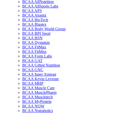
BCAA AllNutrition
BCAA AllSports Labs
BCAA APS
BCAA Atomix
BCAA BioTech
BCAA Blastex
BCAA Body World Group
BCAA BPI Sport
BCAA BSN
BCAA Dymatize
BCAA FitMax
BCAA FitMiss
BCAA Form Labs
BCAA GAT
BCAA Gifted Nutrition
BCAA GNC
BCAA Inner Armour
BCAA Kevin Levrone
BCAA MHP
BCAA Muscle Care
BCAA MusclePharm
BCAA Muscletech
BCAA MyProtein
BCAA NOW
BCAA Nutrabolics