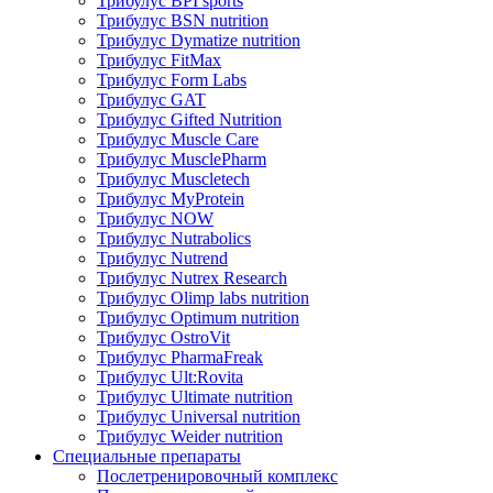
Трибулус BPI sports
Трибулус BSN nutrition
Трибулус Dymatize nutrition
Трибулус FitMax
Трибулус Form Labs
Трибулус GAT
Трибулус Gifted Nutrition
Трибулус Muscle Care
Трибулус MusclePharm
Трибулус Muscletech
Трибулус MyProtein
Трибулус NOW
Трибулус Nutrabolics
Трибулус Nutrend
Трибулус Nutrex Research
Трибулус Olimp labs nutrition
Трибулус Optimum nutrition
Трибулус OstroVit
Трибулус PharmaFreak
Трибулус Ult:Rovita
Трибулус Ultimate nutrition
Трибулус Universal nutrition
Трибулус Weider nutrition
Специальные препараты
Послетренировочный комплекс