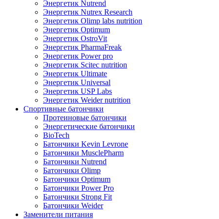
Энергетик Nutrend
Энергетик Nutrex Research
Энергетик Olimp labs nutrition
Энергетик Optimum
Энергетик OstroVit
Энергетик PharmaFreak
Энергетик Power pro
Энергетик Scitec nutrition
Энергетик Ultimate
Энергетик Universal
Энергетик USP Labs
Энергетик Weider nutrition
Спортивные батончики
Протеиновые батончики
Энергетические батончики
BioTech
Батончики Kevin Levrone
Батончики MusclePharm
Батончики Nutrend
Батончики Olimp
Батончики Optimum
Батончики Power Pro
Батончики Strong Fit
Батончики Weider
Заменители питания