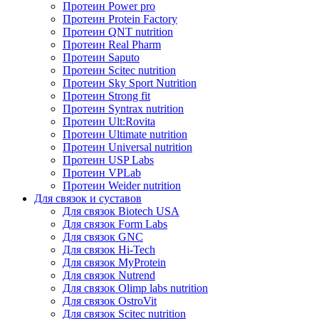
Протеин Power pro
Протеин Protein Factory
Протеин QNT nutrition
Протеин Real Pharm
Протеин Saputo
Протеин Scitec nutrition
Протеин Sky Sport Nutrition
Протеин Strong fit
Протеин Syntrax nutrition
Протеин Ult:Rovita
Протеин Ultimate nutrition
Протеин Universal nutrition
Протеин USP Labs
Протеин VPLab
Протеин Weider nutrition
Для связок и суставов
Для связок Biotech USA
Для связок Form Labs
Для связок GNC
Для связок Hi-Tech
Для связок MyProtein
Для связок Nutrend
Для связок Olimp labs nutrition
Для связок OstroVit
Для связок Scitec nutrition