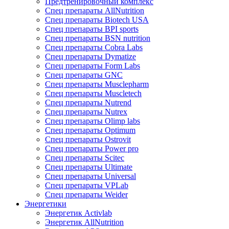
Предтренировочный комплекс
Спец препараты AllNutrition
Спец препараты Biotech USA
Спец препараты BPI sports
Спец препараты BSN nutrition
Спец препараты Cobra Labs
Спец препараты Dymatize
Спец препараты Form Labs
Спец препараты GNC
Спец препараты Musclepharm
Спец препараты Muscletech
Спец препараты Nutrend
Спец препараты Nutrex
Спец препараты Olimp labs
Спец препараты Optimum
Спец препараты Ostrovit
Спец препараты Power pro
Спец препараты Scitec
Спец препараты Ultimate
Спец препараты Universal
Спец препараты VPLab
Спец препараты Weider
Энергетики
Энергетик Activlab
Энергетик AllNutrition