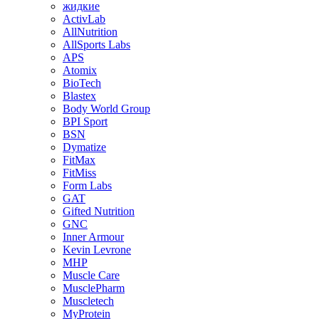
жидкие
ActivLab
AllNutrition
AllSports Labs
APS
Atomix
BioTech
Blastex
Body World Group
BPI Sport
BSN
Dymatize
FitMax
FitMiss
Form Labs
GAT
Gifted Nutrition
GNC
Inner Armour
Kevin Levrone
MHP
Muscle Care
MusclePharm
Muscletech
MyProtein