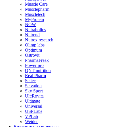
Muscle Care
Musclepharm
Muscletech
MyProtein
NOW
Nutrabolics
Nutrend
Nutrex research
Olimp labs
Optimum
Ostrovit
PharmaFreak
Power pro
QNT nutrition
Real Pharm
Scitec
Scivation
Sky Sport
Ult:Rovita
Ultimate
Universal
USPLabs
VPLab
Weider
Витамины и минералы