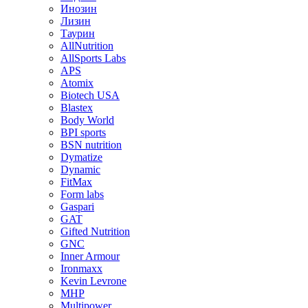
Инозин
Лизин
Таурин
AllNutrition
AllSports Labs
APS
Atomix
Biotech USA
Blastex
Body World
BPI sports
BSN nutrition
Dymatize
Dynamic
FitMax
Form labs
Gaspari
GAT
Gifted Nutrition
GNC
Inner Armour
Ironmaxx
Kevin Levrone
MHP
Multipower