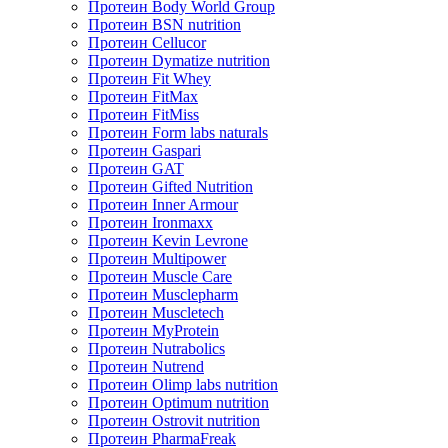
Протеин Body World Group
Протеин BSN nutrition
Протеин Cellucor
Протеин Dymatize nutrition
Протеин Fit Whey
Протеин FitMax
Протеин FitMiss
Протеин Form labs naturals
Протеин Gaspari
Протеин GAT
Протеин Gifted Nutrition
Протеин Inner Armour
Протеин Ironmaxx
Протеин Kevin Levrone
Протеин Multipower
Протеин Muscle Care
Протеин Musclepharm
Протеин Muscletech
Протеин MyProtein
Протеин Nutrabolics
Протеин Nutrend
Протеин Olimp labs nutrition
Протеин Optimum nutrition
Протеин Ostrovit nutrition
Протеин PharmaFreak