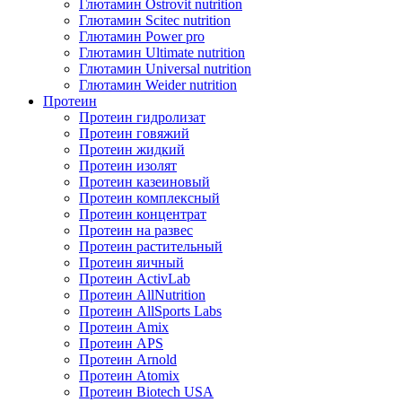
Глютамин Ostrovit nutrition
Глютамин Scitec nutrition
Глютамин Power pro
Глютамин Ultimate nutrition
Глютамин Universal nutrition
Глютамин Weider nutrition
Протеин
Протеин гидролизат
Протеин говяжий
Протеин жидкий
Протеин изолят
Протеин казеиновый
Протеин комплексный
Протеин концентрат
Протеин на развес
Протеин растительный
Протеин яичный
Протеин ActivLab
Протеин AllNutrition
Протеин AllSports Labs
Протеин Amix
Протеин APS
Протеин Arnold
Протеин Atomix
Протеин Biotech USA