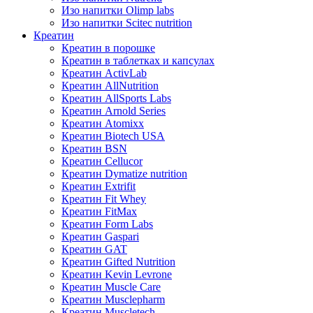
Изо напитки Olimp labs
Изо напитки Scitec nutrition
Креатин
Креатин в порошке
Креатин в таблетках и капсулах
Креатин ActivLab
Креатин AllNutrition
Креатин AllSports Labs
Креатин Arnold Series
Креатин Atomixx
Креатин Biotech USA
Креатин BSN
Креатин Cellucor
Креатин Dymatize nutrition
Креатин Extrifit
Креатин Fit Whey
Креатин FitMax
Креатин Form Labs
Креатин Gaspari
Креатин GAT
Креатин Gifted Nutrition
Креатин Kevin Levrone
Креатин Muscle Care
Креатин Musclepharm
Креатин Muscletech