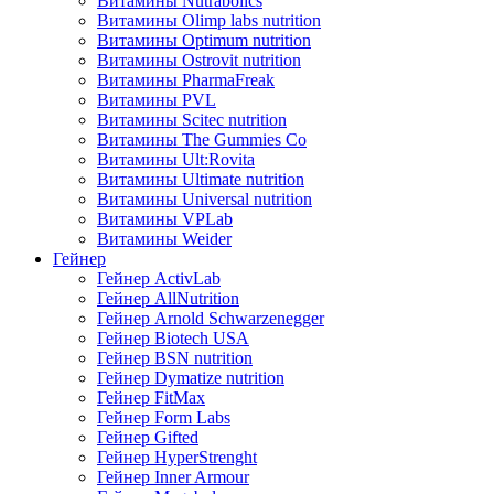
Витамины Nutrabolics
Витамины Olimp labs nutrition
Витамины Optimum nutrition
Витамины Ostrovit nutrition
Витамины PharmaFreak
Витамины PVL
Витамины Scitec nutrition
Витамины The Gummies Co
Витамины Ult:Rovita
Витамины Ultimate nutrition
Витамины Universal nutrition
Витамины VPLab
Витамины Weider
Гейнер
Гейнер ActivLab
Гейнер AllNutrition
Гейнер Arnold Schwarzenegger
Гейнер Biotech USA
Гейнер BSN nutrition
Гейнер Dymatize nutrition
Гейнер FitMax
Гейнер Form Labs
Гейнер Gifted
Гейнер HyperStrenght
Гейнер Inner Armour