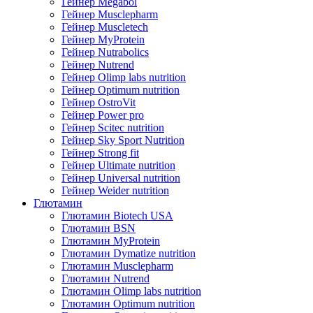
Гейнер Megabol
Гейнер Musclepharm
Гейнер Muscletech
Гейнер MyProtein
Гейнер Nutrabolics
Гейнер Nutrend
Гейнер Olimp labs nutrition
Гейнер Optimum nutrition
Гейнер OstroVit
Гейнер Power pro
Гейнер Scitec nutrition
Гейнер Sky Sport Nutrition
Гейнер Strong fit
Гейнер Ultimate nutrition
Гейнер Universal nutrition
Гейнер Weider nutrition
Глютамин
Глютамин Biotech USA
Глютамин BSN
Глютамин MyProtein
Глютамин Dymatize nutrition
Глютамин Musclepharm
Глютамин Nutrend
Глютамин Olimp labs nutrition
Глютамин Optimum nutrition