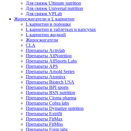
Для связок Ultimate nutrition
Для связок Universal nutrition
Для связок VPLab
Жиросжигатели и L карнитин
L карнитин в порошке
L карнитин в таблетках и капсулах
L карнитин жидкий
Жиросжигатели
CLA
Препараты Activlab
Препараты AllNutrition
Препараты AllSports Labs
Препараты APS
Препараты Arnold Series
Препараты Atomixx
Препараты Biotech USA
Препараты BPI sports
Препараты BSN nutrition
Препараты Cloma pharma
Препараты Cobra labs
Препараты Dymatize nutrition
Препараты Extrifit
Препараты FitMax
Препараты FitMiss
Препараты Form labs