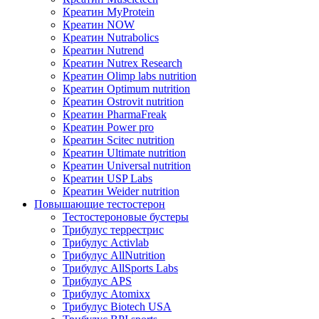
Креатин MyProtein
Креатин NOW
Креатин Nutrabolics
Креатин Nutrend
Креатин Nutrex Research
Креатин Olimp labs nutrition
Креатин Optimum nutrition
Креатин Ostrovit nutrition
Креатин PharmaFreak
Креатин Power pro
Креатин Scitec nutrition
Креатин Ultimate nutrition
Креатин Universal nutrition
Креатин USP Labs
Креатин Weider nutrition
Повышающие тестостерон
Тестостероновые бустеры
Трибулус террестрис
Трибулус Activlab
Трибулус AllNutrition
Трибулус AllSports Labs
Трибулус APS
Трибулус Atomixx
Трибулус Biotech USA