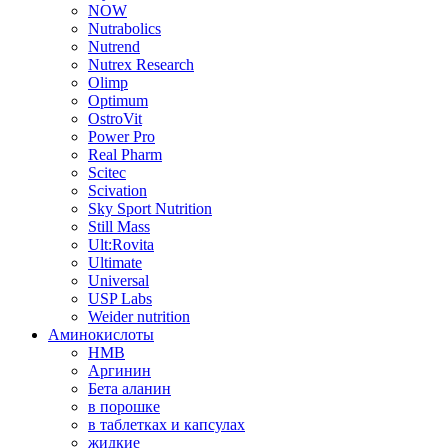
NOW
Nutrabolics
Nutrend
Nutrex Research
Olimp
Optimum
OstroVit
Power Pro
Real Pharm
Scitec
Scivation
Sky Sport Nutrition
Still Mass
Ult:Rovita
Ultimate
Universal
USP Labs
Weider nutrition
Аминокислоты
HMB
Аргинин
Бета аланин
в порошке
в таблетках и капсулах
жидкие