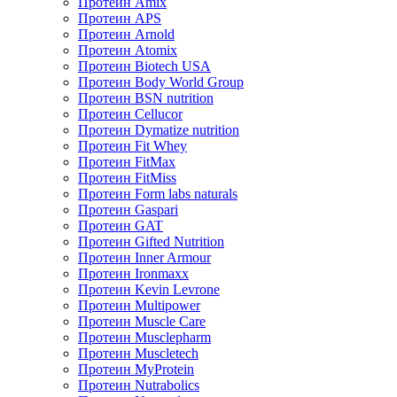
Протеин Amix
Протеин APS
Протеин Arnold
Протеин Atomix
Протеин Biotech USA
Протеин Body World Group
Протеин BSN nutrition
Протеин Cellucor
Протеин Dymatize nutrition
Протеин Fit Whey
Протеин FitMax
Протеин FitMiss
Протеин Form labs naturals
Протеин Gaspari
Протеин GAT
Протеин Gifted Nutrition
Протеин Inner Armour
Протеин Ironmaxx
Протеин Kevin Levrone
Протеин Multipower
Протеин Muscle Care
Протеин Musclepharm
Протеин Muscletech
Протеин MyProtein
Протеин Nutrabolics