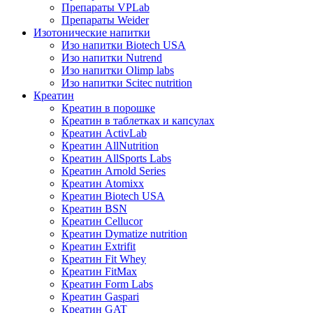
Препараты VPLab
Препараты Weider
Изотонические напитки
Изо напитки Biotech USA
Изо напитки Nutrend
Изо напитки Olimp labs
Изо напитки Scitec nutrition
Креатин
Креатин в порошке
Креатин в таблетках и капсулах
Креатин ActivLab
Креатин AllNutrition
Креатин AllSports Labs
Креатин Arnold Series
Креатин Atomixx
Креатин Biotech USA
Креатин BSN
Креатин Cellucor
Креатин Dymatize nutrition
Креатин Extrifit
Креатин Fit Whey
Креатин FitMax
Креатин Form Labs
Креатин Gaspari
Креатин GAT