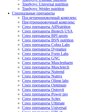
Трибулус Universal nutrition
Трибулус Weider nutrition
Специальные препараты
Послетренировочный комплекс
Предтренировочный комплекс
Спец препараты AllNutrition
Спец препараты Biotech USA
Спец препараты BPI sports
Спец препараты BSN nutrition
Спец препараты Cobra Labs
Спец препараты Dymatize
Спец препараты Form Labs
Спец препараты GNC
Спец препараты Musclepharm
Спец препараты Muscletech
Спец препараты Nutrend
Спец препараты Nutrex
Спец препараты Olimp labs
Спец препараты Optimum
Спец препараты Ostrovit
Спец препараты Power pro
Спец препараты Scitec
Спец препараты Ultimate
Спец препараты Universal