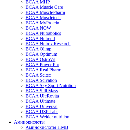
BCAA MHP
BCAA Muscle Care
BCAA MusclePharm
BCAA Muscletech
BCAA MyProtein
BCAA NOW
BCAA Nutrabolics
BCAA Nutrend
BCAA Nutrex Research
BCAA Olimp
BCAA Optimum
BCAA OstroVit
BCAA Power Pro
BCAA Real Pharm
BCAA Scitec
BCAA Scivation
BCAA Sky Sport Nutrition
BCAA Still Mass
BCAA Ult:Rovita
BCAA Ultimate
BCAA Universal
BCAA USP Labs
BCAA Weider nutrition
Аминокислоты
Аминокислоты HMB