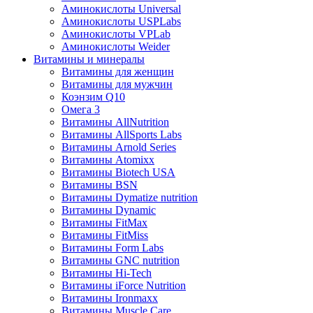
Аминокислоты Universal
Аминокислоты USPLabs
Аминокислоты VPLab
Аминокислоты Weider
Витамины и минералы
Витамины для женщин
Витамины для мужчин
Коэнзим Q10
Омега 3
Витамины AllNutrition
Витамины AllSports Labs
Витамины Arnold Series
Витамины Atomixx
Витамины Biotech USA
Витамины BSN
Витамины Dymatize nutrition
Витамины Dynamic
Витамины FitMax
Витамины FitMiss
Витамины Form Labs
Витамины GNC nutrition
Витамины Hi-Tech
Витамины iForce Nutrition
Витамины Ironmaxx
Витамины Muscle Care