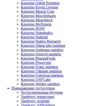
Креатин Gifted Nutrition
Креатин Kevin Levrone
Креатин Muscle Care
Креатин Musclepharm
Креатин Muscletech
Креатин MyProtein
Креатин NOW
Креатин Nutrabolics
Креатин Nutrend
Креатин Nutrex Research
Креатин Olimp labs nutrition
Креатин Optimum nutrition
Креатин Ostrovit nutrition
Креатин PharmaFreak
Креатин Power pro
Креатин Scitec nutrition
Креатин Ultimate nutrition
Креатин Universal nutrition
Креатин USP Labs
Креатин Weider nutrition
Повышающие тестостерон
Тестостероновые бустеры
Трибулус террестрис
Трибулус Activlab
Трибулус AllNutrition