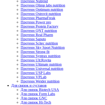
Протеин Nutrend
Протеин Olimp labs nutrition
Протеин Optimum nutrition
Протеин Ostrovit nutrition
Протеин PharmaFreak
Протеин Power pro
Протеин Protein Factory
Протеин QNT nutrition
Протеин Real Pharm
Протеин Saputo
Протеин Scitec nutrition
Протеин Sky Sport Nutrition
Протеин Strong fit
Протеин Syntrax nutrition
Протеин Ult:Rovita
Протеин Ultimate nutrition
Протеин Universal nutrition
Протеин USP Labs
Протеин VPLab
Протеин Weider nutrition
Для связок и суставов
Для связок Biotech USA
Для связок Form Labs
Для связок GNC
Для связок Hi-Tech