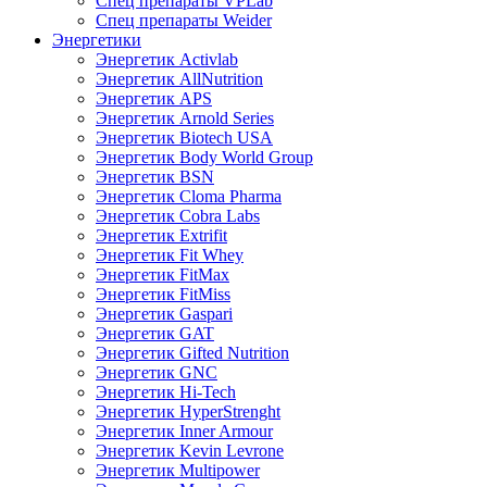
Спец препараты VPLab
Спец препараты Weider
Энергетики
Энергетик Activlab
Энергетик AllNutrition
Энергетик APS
Энергетик Arnold Series
Энергетик Biotech USA
Энергетик Body World Group
Энергетик BSN
Энергетик Cloma Pharma
Энергетик Cobra Labs
Энергетик Extrifit
Энергетик Fit Whey
Энергетик FitMax
Энергетик FitMiss
Энергетик Gaspari
Энергетик GAT
Энергетик Gifted Nutrition
Энергетик GNC
Энергетик Hi-Tech
Энергетик HyperStrenght
Энергетик Inner Armour
Энергетик Kevin Levrone
Энергетик Multipower