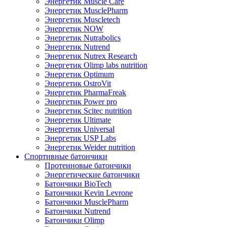
Энергетик Muscle Care
Энергетик MusclePharm
Энергетик Muscletech
Энергетик NOW
Энергетик Nutrabolics
Энергетик Nutrend
Энергетик Nutrex Research
Энергетик Olimp labs nutrition
Энергетик Optimum
Энергетик OstroVit
Энергетик PharmaFreak
Энергетик Power pro
Энергетик Scitec nutrition
Энергетик Ultimate
Энергетик Universal
Энергетик USP Labs
Энергетик Weider nutrition
Спортивные батончики
Протеиновые батончики
Энергетические батончики
Батончики BioTech
Батончики Kevin Levrone
Батончики MusclePharm
Батончики Nutrend
Батончики Olimp