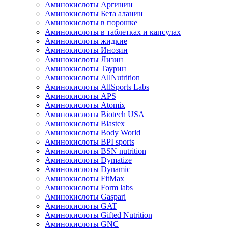
Аминокислоты Аргинин
Аминокислоты Бета аланин
Аминокислоты в порошке
Аминокислоты в таблетках и капсулах
Аминокислоты жидкие
Аминокислоты Инозин
Аминокислоты Лизин
Аминокислоты Таурин
Аминокислоты AllNutrition
Аминокислоты AllSports Labs
Аминокислоты APS
Аминокислоты Atomix
Аминокислоты Biotech USA
Аминокислоты Blastex
Аминокислоты Body World
Аминокислоты BPI sports
Аминокислоты BSN nutrition
Аминокислоты Dymatize
Аминокислоты Dynamic
Аминокислоты FitMax
Аминокислоты Form labs
Аминокислоты Gaspari
Аминокислоты GAT
Аминокислоты Gifted Nutrition
Аминокислоты GNC