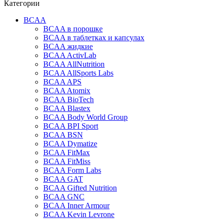
Категории
BCAA
BCAA в порошке
BCAA в таблетках и капсулах
BCAA жидкие
BCAA ActivLab
BCAA AllNutrition
BCAA AllSports Labs
BCAA APS
BCAA Atomix
BCAA BioTech
BCAA Blastex
BCAA Body World Group
BCAA BPI Sport
BCAA BSN
BCAA Dymatize
BCAA FitMax
BCAA FitMiss
BCAA Form Labs
BCAA GAT
BCAA Gifted Nutrition
BCAA GNC
BCAA Inner Armour
BCAA Kevin Levrone