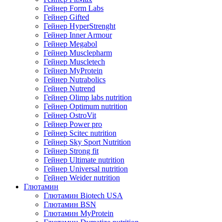
Гейнер Form Labs
Гейнер Gifted
Гейнер HyperStrenght
Гейнер Inner Armour
Гейнер Megabol
Гейнер Musclepharm
Гейнер Muscletech
Гейнер MyProtein
Гейнер Nutrabolics
Гейнер Nutrend
Гейнер Olimp labs nutrition
Гейнер Optimum nutrition
Гейнер OstroVit
Гейнер Power pro
Гейнер Scitec nutrition
Гейнер Sky Sport Nutrition
Гейнер Strong fit
Гейнер Ultimate nutrition
Гейнер Universal nutrition
Гейнер Weider nutrition
Глютамин
Глютамин Biotech USA
Глютамин BSN
Глютамин MyProtein