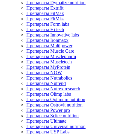
Препараты Dymatize nutrition
Препараты Extrifit
Препараты FitMax
Препараты FitMiss
Препараты Form labs
Препараты Hi tech
Препараты Innovative labs
Препараты Ironmaxx
Препараты Multipower
Препараты Muscle Care
Препараты Musclepharm
Препараты Muscletech
Препараты MyProtein
Препараты NOW
Препараты Nutrabolics
Препараты Nutrend
Препараты Nutrex research
Препараты Olimp labs
Препараты Optimum nutrition
Препараты Ostrovit nutrition
Препараты Power pro
Препараты Scitec nutrition
Препараты Ultimate
Препараты Universal nutrition
Препараты USP Labs