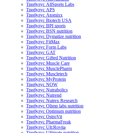
Трибулус AllSports Labs
Трибулус APS
Трибулус Atomixx
Трибулус Biotech USA
Трибулус BPI sports
Трибулус BSN nutrition
Трибулус Dymatize nutrition
Трибулус FitMax
Трибулус Form Labs
Трибулус GAT
Трибулус Gifted Nutrition
Трибулус Muscle Care
Трибулус MusclePharm
Трибулус Muscletech
Трибулус MyProtein
Трибулус NOW
Трибулус Nutrabolics
Трибулус Nutrend
Трибулус Nutrex Research
Трибулус Olimp labs nutrition
Трибулус Optimum nutrition
Трибулус OstroVit
Трибулус PharmaFreak
Трибулус Ult:Rovita
Трибулус Ultimate nutrition