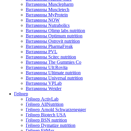
Витамины Musclepharm
Витамины Muscletech
Витамины MyProtein
Витамины NOW
Витамины Nutrabolics
Витамины Olimp labs nutrition
Витамины Optimum nutrition
Витамины Ostrovit nutrition
Витамины PharmaFreak
Витамины PVL
Витамины Scitec nutrition
Витамины The Gummies Co
Витамины Ult:Rovita
Витамины Ultimate nutrition
Витамины Universal nutrition
Витамины VPLab
Витамины Weider
Гейнер
Гейнер ActivLab
Гейнер AllNutrition
Гейнер Arnold Schwarzenegger
Гейнер Biotech USA
Гейнер BSN nutrition
Гейнер Dymatize nutrition
Гейнер FitMax