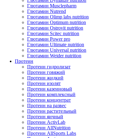
Глютамин Dymatize nutrition
Глютамин Musclepharm
Глютамин Nutrend
Глютамин Olimp labs nutrition
Глютамин Optimum nutrition
Глютамин Ostrovit nutrition
Глютамин Scitec nutrition
Глютамин Power pro
Глютамин Ultimate nutrition
Глютамин Universal nutrition
Глютамин Weider nutrition
Протеин
Протеин гидролизат
Протеин говяжий
Протеин жидкий
Протеин изолят
Протеин казеиновый
Протеин комплексный
Протеин концентрат
Протеин на развес
Протеин растительный
Протеин яичный
Протеин ActivLab
Протеин AllNutrition
Протеин AllSports Labs