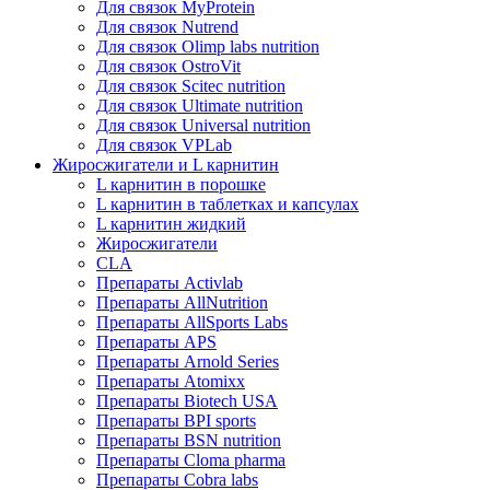
Для связок MyProtein
Для связок Nutrend
Для связок Olimp labs nutrition
Для связок OstroVit
Для связок Scitec nutrition
Для связок Ultimate nutrition
Для связок Universal nutrition
Для связок VPLab
Жиросжигатели и L карнитин
L карнитин в порошке
L карнитин в таблетках и капсулах
L карнитин жидкий
Жиросжигатели
CLA
Препараты Activlab
Препараты AllNutrition
Препараты AllSports Labs
Препараты APS
Препараты Arnold Series
Препараты Atomixx
Препараты Biotech USA
Препараты BPI sports
Препараты BSN nutrition
Препараты Cloma pharma
Препараты Cobra labs