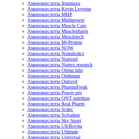
Аминокислоты Ironmaxx
Аминокислоты Kevin Levrone
Аминокислоты MHP
Аминокислоты Multipower
Аминокислоты Muscle Care
Аминокислоты Musclepharm
Аминокислоты Muscletech
Аминокислоты MyProtein
Аминокислоты NOW
Аминокислоты Nutrabolics
Аминокислоты Nutrend
Аминокислоты Nutrex research
Аминокислоты Olimp labs
Аминокислоты Optimum
Аминокислоты Ostrovit
Аминокислоты PharmaFreak
Аминокислоты Power pro
Аминокислоты QNT nutrition
Аминокислоты Real Pharm
Аминокислоты Scitec
Аминокислоты Scivation
Аминокислоты Sky Sport
Аминокислоты Ult:Rovita
Аминокислоты Ultimate
Аминокислоты Universal