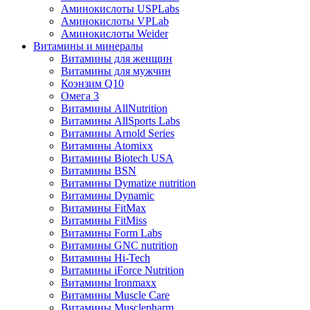
Аминокислоты USPLabs
Аминокислоты VPLab
Аминокислоты Weider
Витамины и минералы
Витамины для женщин
Витамины для мужчин
Коэнзим Q10
Омега 3
Витамины AllNutrition
Витамины AllSports Labs
Витамины Arnold Series
Витамины Atomixx
Витамины Biotech USA
Витамины BSN
Витамины Dymatize nutrition
Витамины Dynamic
Витамины FitMax
Витамины FitMiss
Витамины Form Labs
Витамины GNC nutrition
Витамины Hi-Tech
Витамины iForce Nutrition
Витамины Ironmaxx
Витамины Muscle Care
Витамины Musclepharm