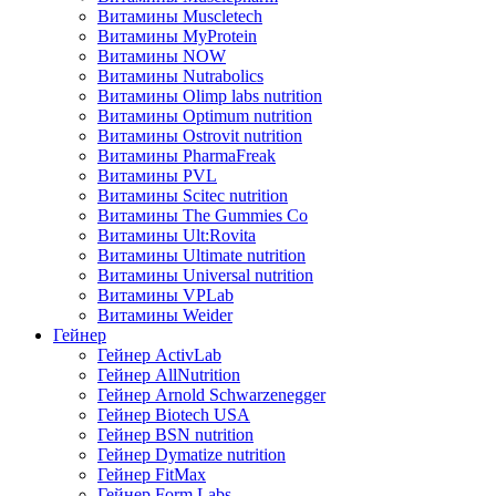
Витамины Muscletech
Витамины MyProtein
Витамины NOW
Витамины Nutrabolics
Витамины Olimp labs nutrition
Витамины Optimum nutrition
Витамины Ostrovit nutrition
Витамины PharmaFreak
Витамины PVL
Витамины Scitec nutrition
Витамины The Gummies Co
Витамины Ult:Rovita
Витамины Ultimate nutrition
Витамины Universal nutrition
Витамины VPLab
Витамины Weider
Гейнер
Гейнер ActivLab
Гейнер AllNutrition
Гейнер Arnold Schwarzenegger
Гейнер Biotech USA
Гейнер BSN nutrition
Гейнер Dymatize nutrition
Гейнер FitMax
Гейнер Form Labs