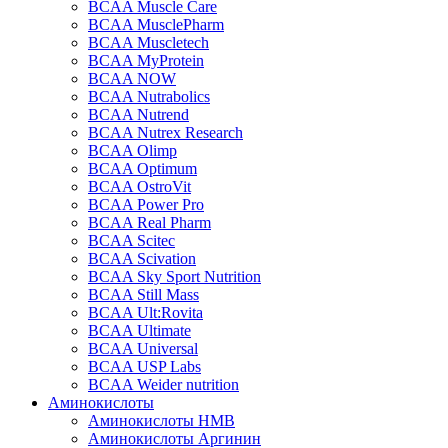
BCAA Muscle Care
BCAA MusclePharm
BCAA Muscletech
BCAA MyProtein
BCAA NOW
BCAA Nutrabolics
BCAA Nutrend
BCAA Nutrex Research
BCAA Olimp
BCAA Optimum
BCAA OstroVit
BCAA Power Pro
BCAA Real Pharm
BCAA Scitec
BCAA Scivation
BCAA Sky Sport Nutrition
BCAA Still Mass
BCAA Ult:Rovita
BCAA Ultimate
BCAA Universal
BCAA USP Labs
BCAA Weider nutrition
Аминокислоты
Аминокислоты HMB
Аминокислоты Аргинин