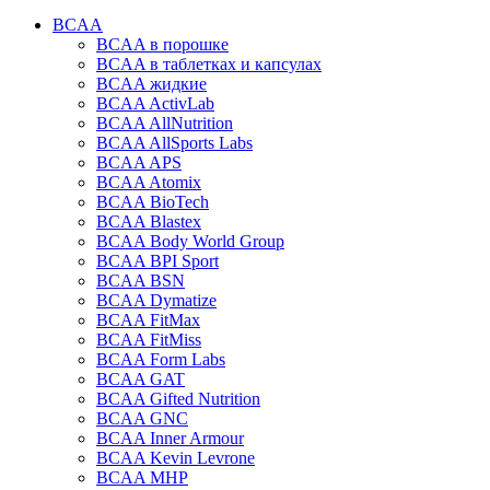
BCAA
BCAA в порошке
BCAA в таблетках и капсулах
BCAA жидкие
BCAA ActivLab
BCAA AllNutrition
BCAA AllSports Labs
BCAA APS
BCAA Atomix
BCAA BioTech
BCAA Blastex
BCAA Body World Group
BCAA BPI Sport
BCAA BSN
BCAA Dymatize
BCAA FitMax
BCAA FitMiss
BCAA Form Labs
BCAA GAT
BCAA Gifted Nutrition
BCAA GNC
BCAA Inner Armour
BCAA Kevin Levrone
BCAA MHP