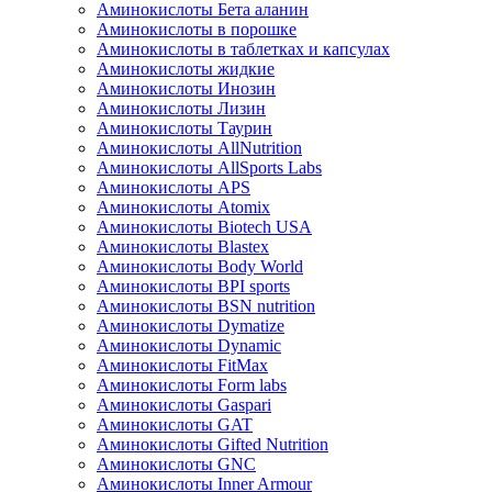
Аминокислоты Бета аланин
Аминокислоты в порошке
Аминокислоты в таблетках и капсулах
Аминокислоты жидкие
Аминокислоты Инозин
Аминокислоты Лизин
Аминокислоты Таурин
Аминокислоты AllNutrition
Аминокислоты AllSports Labs
Аминокислоты APS
Аминокислоты Atomix
Аминокислоты Biotech USA
Аминокислоты Blastex
Аминокислоты Body World
Аминокислоты BPI sports
Аминокислоты BSN nutrition
Аминокислоты Dymatize
Аминокислоты Dynamic
Аминокислоты FitMax
Аминокислоты Form labs
Аминокислоты Gaspari
Аминокислоты GAT
Аминокислоты Gifted Nutrition
Аминокислоты GNC
Аминокислоты Inner Armour