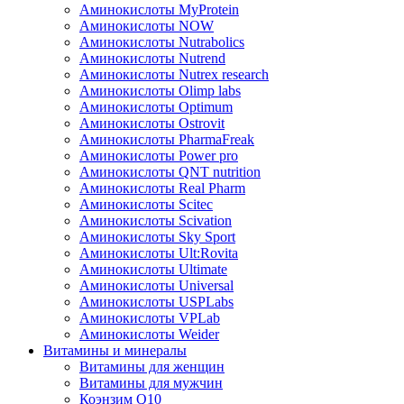
Аминокислоты MyProtein
Аминокислоты NOW
Аминокислоты Nutrabolics
Аминокислоты Nutrend
Аминокислоты Nutrex research
Аминокислоты Olimp labs
Аминокислоты Optimum
Аминокислоты Ostrovit
Аминокислоты PharmaFreak
Аминокислоты Power pro
Аминокислоты QNT nutrition
Аминокислоты Real Pharm
Аминокислоты Scitec
Аминокислоты Scivation
Аминокислоты Sky Sport
Аминокислоты Ult:Rovita
Аминокислоты Ultimate
Аминокислоты Universal
Аминокислоты USPLabs
Аминокислоты VPLab
Аминокислоты Weider
Витамины и минералы
Витамины для женщин
Витамины для мужчин
Коэнзим Q10