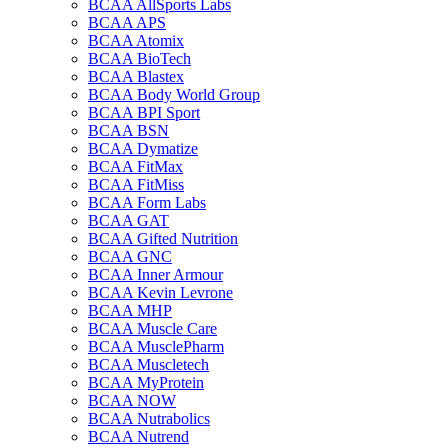
BCAA AllSports Labs
BCAA APS
BCAA Atomix
BCAA BioTech
BCAA Blastex
BCAA Body World Group
BCAA BPI Sport
BCAA BSN
BCAA Dymatize
BCAA FitMax
BCAA FitMiss
BCAA Form Labs
BCAA GAT
BCAA Gifted Nutrition
BCAA GNC
BCAA Inner Armour
BCAA Kevin Levrone
BCAA MHP
BCAA Muscle Care
BCAA MusclePharm
BCAA Muscletech
BCAA MyProtein
BCAA NOW
BCAA Nutrabolics
BCAA Nutrend