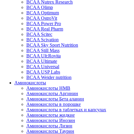
BCAA Nutrex Research
BCAA Olimp
BCAA Optimum
BCAA OstroVit
BCAA Power Pro
BCAA Real Pharm
BCAA Scitec
BCAA Scivation
BCAA Sky Sport Nutrition
BCAA Still Mass
BCAA Ult:Rovita
BCAA Ultimate
BCAA Universal
BCAA USP Labs
BCAA Weider nutrition
Аминокислоты
Аминокислоты HMB
Аминокислоты Аргинин
Аминокислоты Бета аланин
Аминокислоты в порошке
Аминокислоты в таблетках и капсулах
Аминокислоты жидкие
Аминокислоты Инозин
Аминокислоты Лизин
Аминокислоты Таурин