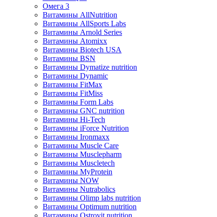
Омега 3
Витамины AllNutrition
Витамины AllSports Labs
Витамины Arnold Series
Витамины Atomixx
Витамины Biotech USA
Витамины BSN
Витамины Dymatize nutrition
Витамины Dynamic
Витамины FitMax
Витамины FitMiss
Витамины Form Labs
Витамины GNC nutrition
Витамины Hi-Tech
Витамины iForce Nutrition
Витамины Ironmaxx
Витамины Muscle Care
Витамины Musclepharm
Витамины Muscletech
Витамины MyProtein
Витамины NOW
Витамины Nutrabolics
Витамины Olimp labs nutrition
Витамины Optimum nutrition
Витамины Ostrovit nutrition