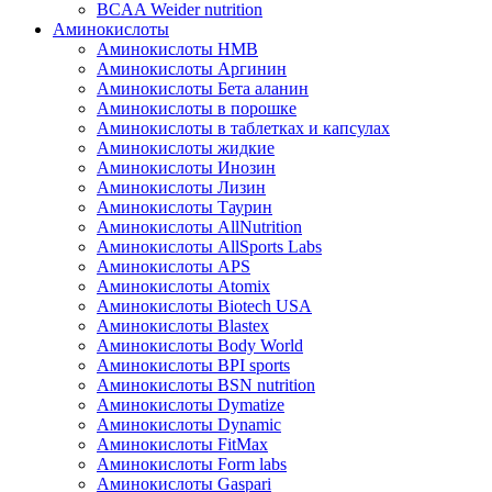
BCAA Weider nutrition
Аминокислоты
Аминокислоты HMB
Аминокислоты Аргинин
Аминокислоты Бета аланин
Аминокислоты в порошке
Аминокислоты в таблетках и капсулах
Аминокислоты жидкие
Аминокислоты Инозин
Аминокислоты Лизин
Аминокислоты Таурин
Аминокислоты AllNutrition
Аминокислоты AllSports Labs
Аминокислоты APS
Аминокислоты Atomix
Аминокислоты Biotech USA
Аминокислоты Blastex
Аминокислоты Body World
Аминокислоты BPI sports
Аминокислоты BSN nutrition
Аминокислоты Dymatize
Аминокислоты Dynamic
Аминокислоты FitMax
Аминокислоты Form labs
Аминокислоты Gaspari