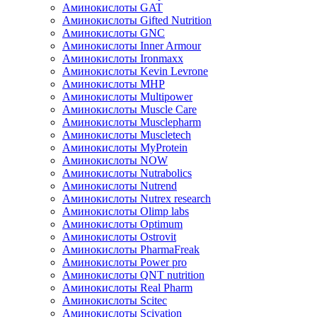
Аминокислоты GAT
Аминокислоты Gifted Nutrition
Аминокислоты GNC
Аминокислоты Inner Armour
Аминокислоты Ironmaxx
Аминокислоты Kevin Levrone
Аминокислоты MHP
Аминокислоты Multipower
Аминокислоты Muscle Care
Аминокислоты Musclepharm
Аминокислоты Muscletech
Аминокислоты MyProtein
Аминокислоты NOW
Аминокислоты Nutrabolics
Аминокислоты Nutrend
Аминокислоты Nutrex research
Аминокислоты Olimp labs
Аминокислоты Optimum
Аминокислоты Ostrovit
Аминокислоты PharmaFreak
Аминокислоты Power pro
Аминокислоты QNT nutrition
Аминокислоты Real Pharm
Аминокислоты Scitec
Аминокислоты Scivation