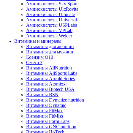
Аминокислоты Sky Sport
Аминокислоты Ult:Rovita
Аминокислоты Ultimate
Аминокислоты Universal
Аминокислоты USPLabs
Аминокислоты VPLab
Аминокислоты Weider
Витамины и минералы
Витамины для женщин
Витамины для мужчин
Коэнзим Q10
Омега 3
Витамины AllNutrition
Витамины AllSports Labs
Витамины Arnold Series
Витамины Atomixx
Витамины Biotech USA
Витамины BSN
Витамины Dymatize nutrition
Витамины Dynamic
Витамины FitMax
Витамины FitMiss
Витамины Form Labs
Витамины GNC nutrition
Витамины Hi-Tech