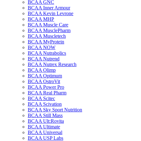
BCAA GNC
BCAA Inner Armour
BCAA Kevin Levrone
BCAA MHP
BCAA Muscle Care
BCAA MusclePharm
BCAA Muscletech
BCAA MyProtein
BCAA NOW
BCAA Nutrabolics
BCAA Nutrend
BCAA Nutrex Research
BCAA Olimp
BCAA Optimum
BCAA OstroVit
BCAA Power Pro
BCAA Real Pharm
BCAA Scitec
BCAA Scivation
BCAA Sky Sport Nutrition
BCAA Still Mass
BCAA Ult:Rovita
BCAA Ultimate
BCAA Universal
BCAA USP Labs