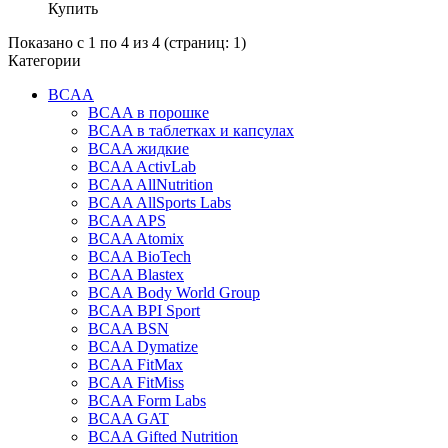
Купить
Показано с 1 по 4 из 4 (страниц: 1)
Категории
BCAA
BCAA в порошке
BCAA в таблетках и капсулах
BCAA жидкие
BCAA ActivLab
BCAA AllNutrition
BCAA AllSports Labs
BCAA APS
BCAA Atomix
BCAA BioTech
BCAA Blastex
BCAA Body World Group
BCAA BPI Sport
BCAA BSN
BCAA Dymatize
BCAA FitMax
BCAA FitMiss
BCAA Form Labs
BCAA GAT
BCAA Gifted Nutrition