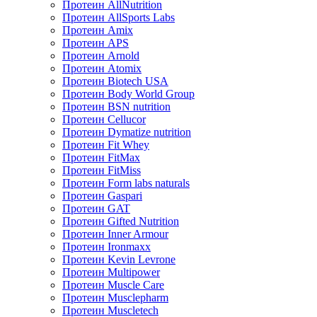
Протеин AllNutrition
Протеин AllSports Labs
Протеин Amix
Протеин APS
Протеин Arnold
Протеин Atomix
Протеин Biotech USA
Протеин Body World Group
Протеин BSN nutrition
Протеин Cellucor
Протеин Dymatize nutrition
Протеин Fit Whey
Протеин FitMax
Протеин FitMiss
Протеин Form labs naturals
Протеин Gaspari
Протеин GAT
Протеин Gifted Nutrition
Протеин Inner Armour
Протеин Ironmaxx
Протеин Kevin Levrone
Протеин Multipower
Протеин Muscle Care
Протеин Musclepharm
Протеин Muscletech