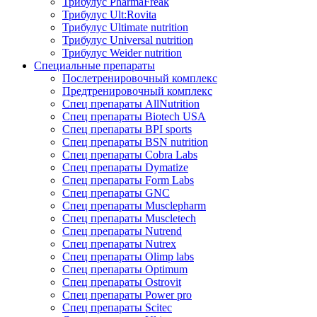
Трибулус PharmaFreak
Трибулус Ult:Rovita
Трибулус Ultimate nutrition
Трибулус Universal nutrition
Трибулус Weider nutrition
Специальные препараты
Послетренировочный комплекс
Предтренировочный комплекс
Спец препараты AllNutrition
Спец препараты Biotech USA
Спец препараты BPI sports
Спец препараты BSN nutrition
Спец препараты Cobra Labs
Спец препараты Dymatize
Спец препараты Form Labs
Спец препараты GNC
Спец препараты Musclepharm
Спец препараты Muscletech
Спец препараты Nutrend
Спец препараты Nutrex
Спец препараты Olimp labs
Спец препараты Optimum
Спец препараты Ostrovit
Спец препараты Power pro
Спец препараты Scitec