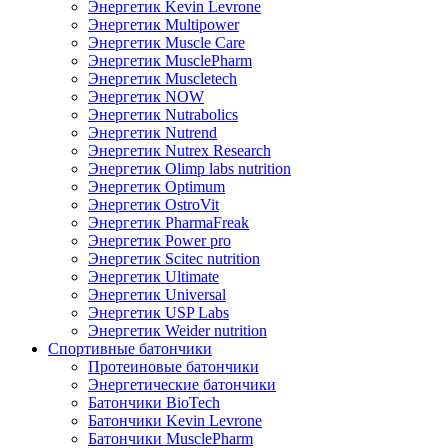
Энергетик Kevin Levrone
Энергетик Multipower
Энергетик Muscle Care
Энергетик MusclePharm
Энергетик Muscletech
Энергетик NOW
Энергетик Nutrabolics
Энергетик Nutrend
Энергетик Nutrex Research
Энергетик Olimp labs nutrition
Энергетик Optimum
Энергетик OstroVit
Энергетик PharmaFreak
Энергетик Power pro
Энергетик Scitec nutrition
Энергетик Ultimate
Энергетик Universal
Энергетик USP Labs
Энергетик Weider nutrition
Спортивные батончики
Протеиновые батончики
Энергетические батончики
Батончики BioTech
Батончики Kevin Levrone
Батончики MusclePharm