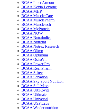
BCAA Inner Armour
BCAA Kevin Levrone
BCAA MHP
BCAA Muscle Care
BCAA MusclePharm
BCAA Muscletech
BCAA MyProtein
BCAA NOW
BCAA Nutrabolics
BCAA Nutrend
BCAA Nutrex Research
BCAA Olimp
BCAA Optimum
BCAA OstroVit
BCAA Power Pro
BCAA Real Pharm
BCAA Scitec
BCAA Scivation
BCAA Sky Sport Nutrition
BCAA Still Mass
BCAA Ult:Rovita
BCAA Ultimate
BCAA Universal
BCAA USP Labs
BCAA Weider nutrition