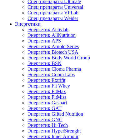
Спец препараты Ultimate
Спец препараты Universal
Спец препараты VPLab
Спец препараты Weider
Энергетики
Энергетик Activlab
Энергетик AllNutrition
Энергетик APS
Энергетик Arnold Series
Энергетик Biotech USA
Энергетик Body World Group
Энергетик BSN
Энергетик Cloma Pharma
Энергетик Cobra Labs
Энергетик Extrifit
Энергетик Fit Whey
Энергетик FitMax
Энергетик FitMiss
Энергетик Gaspari
Энергетик GAT
Энергетик Gifted Nutrition
Энергетик GNC
Энергетик Hi-Tech
Энергетик HyperStrenght
Энергетик Inner Armour