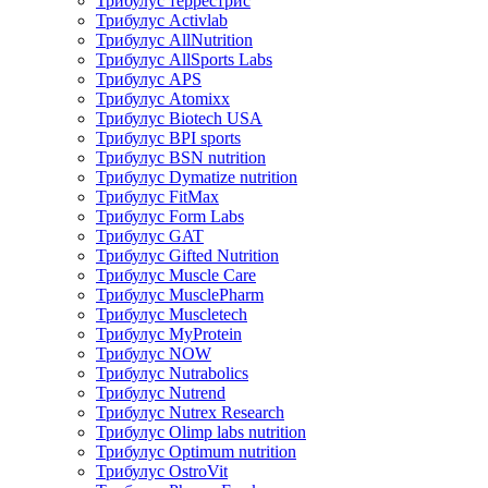
Трибулус террестрис
Трибулус Activlab
Трибулус AllNutrition
Трибулус AllSports Labs
Трибулус APS
Трибулус Atomixx
Трибулус Biotech USA
Трибулус BPI sports
Трибулус BSN nutrition
Трибулус Dymatize nutrition
Трибулус FitMax
Трибулус Form Labs
Трибулус GAT
Трибулус Gifted Nutrition
Трибулус Muscle Care
Трибулус MusclePharm
Трибулус Muscletech
Трибулус MyProtein
Трибулус NOW
Трибулус Nutrabolics
Трибулус Nutrend
Трибулус Nutrex Research
Трибулус Olimp labs nutrition
Трибулус Optimum nutrition
Трибулус OstroVit