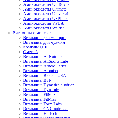
Аминокислоты Ult:Rovita
Аминокислоты Ultimate
Аминокислоты Universal
Аминокислоты USPLabs
Аминокислоты VPLab
Аминокислоты Weider
Витамины и минералы
Витамины для женщин
Витамины для мужчин
Коэнзим Q10
Омега 3
Витамины AllNutrition
Витамины AllSports Labs
Витамины Arnold Series
Витамины Atomixx
Витамины Biotech USA
Витамины BSN
Витамины Dymatize nutrition
Витамины Dynamic
Витамины FitMax
Витамины FitMiss
Витамины Form Labs
Витамины GNC nutrition
Витамины Hi-Tech