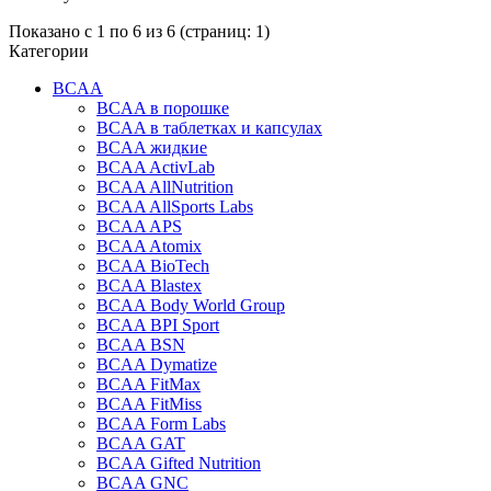
Показано с 1 по 6 из 6 (страниц: 1)
Категории
BCAA
BCAA в порошке
BCAA в таблетках и капсулах
BCAA жидкие
BCAA ActivLab
BCAA AllNutrition
BCAA AllSports Labs
BCAA APS
BCAA Atomix
BCAA BioTech
BCAA Blastex
BCAA Body World Group
BCAA BPI Sport
BCAA BSN
BCAA Dymatize
BCAA FitMax
BCAA FitMiss
BCAA Form Labs
BCAA GAT
BCAA Gifted Nutrition
BCAA GNC