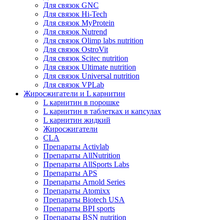
Для связок GNC
Для связок Hi-Tech
Для связок MyProtein
Для связок Nutrend
Для связок Olimp labs nutrition
Для связок OstroVit
Для связок Scitec nutrition
Для связок Ultimate nutrition
Для связок Universal nutrition
Для связок VPLab
Жиросжигатели и L карнитин
L карнитин в порошке
L карнитин в таблетках и капсулах
L карнитин жидкий
Жиросжигатели
CLA
Препараты Activlab
Препараты AllNutrition
Препараты AllSports Labs
Препараты APS
Препараты Arnold Series
Препараты Atomixx
Препараты Biotech USA
Препараты BPI sports
Препараты BSN nutrition