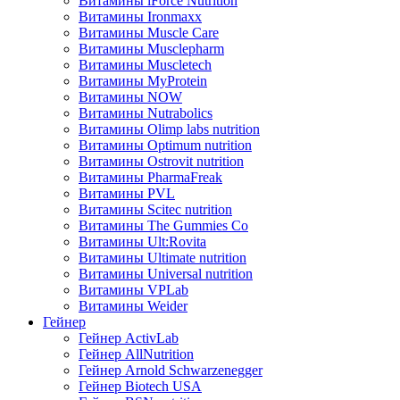
Витамины iForce Nutrition
Витамины Ironmaxx
Витамины Muscle Care
Витамины Musclepharm
Витамины Muscletech
Витамины MyProtein
Витамины NOW
Витамины Nutrabolics
Витамины Olimp labs nutrition
Витамины Optimum nutrition
Витамины Ostrovit nutrition
Витамины PharmaFreak
Витамины PVL
Витамины Scitec nutrition
Витамины The Gummies Co
Витамины Ult:Rovita
Витамины Ultimate nutrition
Витамины Universal nutrition
Витамины VPLab
Витамины Weider
Гейнер
Гейнер ActivLab
Гейнер AllNutrition
Гейнер Arnold Schwarzenegger
Гейнер Biotech USA