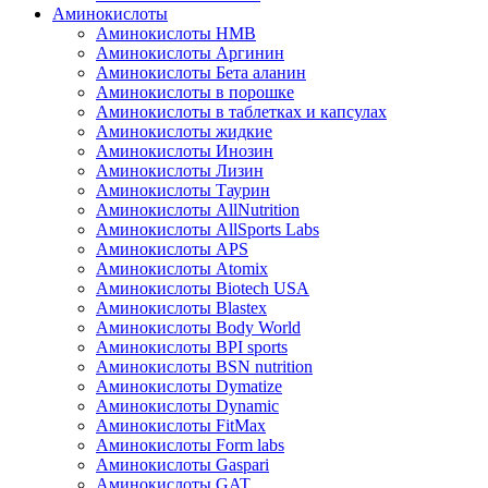
Аминокислоты
Аминокислоты HMB
Аминокислоты Аргинин
Аминокислоты Бета аланин
Аминокислоты в порошке
Аминокислоты в таблетках и капсулах
Аминокислоты жидкие
Аминокислоты Инозин
Аминокислоты Лизин
Аминокислоты Таурин
Аминокислоты AllNutrition
Аминокислоты AllSports Labs
Аминокислоты APS
Аминокислоты Atomix
Аминокислоты Biotech USA
Аминокислоты Blastex
Аминокислоты Body World
Аминокислоты BPI sports
Аминокислоты BSN nutrition
Аминокислоты Dymatize
Аминокислоты Dynamic
Аминокислоты FitMax
Аминокислоты Form labs
Аминокислоты Gaspari
Аминокислоты GAT