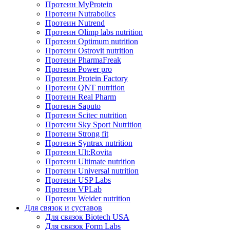
Протеин MyProtein
Протеин Nutrabolics
Протеин Nutrend
Протеин Olimp labs nutrition
Протеин Optimum nutrition
Протеин Ostrovit nutrition
Протеин PharmaFreak
Протеин Power pro
Протеин Protein Factory
Протеин QNT nutrition
Протеин Real Pharm
Протеин Saputo
Протеин Scitec nutrition
Протеин Sky Sport Nutrition
Протеин Strong fit
Протеин Syntrax nutrition
Протеин Ult:Rovita
Протеин Ultimate nutrition
Протеин Universal nutrition
Протеин USP Labs
Протеин VPLab
Протеин Weider nutrition
Для связок и суставов
Для связок Biotech USA
Для связок Form Labs