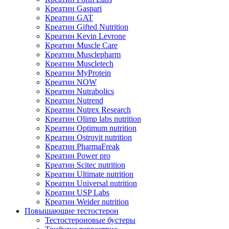
Креатин Gaspari
Креатин GAT
Креатин Gifted Nutrition
Креатин Kevin Levrone
Креатин Muscle Care
Креатин Musclepharm
Креатин Muscletech
Креатин MyProtein
Креатин NOW
Креатин Nutrabolics
Креатин Nutrend
Креатин Nutrex Research
Креатин Olimp labs nutrition
Креатин Optimum nutrition
Креатин Ostrovit nutrition
Креатин PharmaFreak
Креатин Power pro
Креатин Scitec nutrition
Креатин Ultimate nutrition
Креатин Universal nutrition
Креатин USP Labs
Креатин Weider nutrition
Повышающие тестостерон
Тестостероновые бустеры