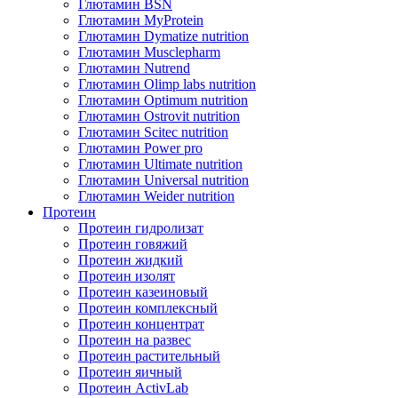
Глютамин BSN
Глютамин MyProtein
Глютамин Dymatize nutrition
Глютамин Musclepharm
Глютамин Nutrend
Глютамин Olimp labs nutrition
Глютамин Optimum nutrition
Глютамин Ostrovit nutrition
Глютамин Scitec nutrition
Глютамин Power pro
Глютамин Ultimate nutrition
Глютамин Universal nutrition
Глютамин Weider nutrition
Протеин
Протеин гидролизат
Протеин говяжий
Протеин жидкий
Протеин изолят
Протеин казеиновый
Протеин комплексный
Протеин концентрат
Протеин на развес
Протеин растительный
Протеин яичный
Протеин ActivLab