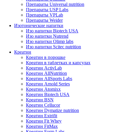
Препараты Universal nutrition
Препараты USP Labs
Препараты VPLab
Препараты Weider
Изотонические напитки
Изо напитки Biotech USA
Изо напитки Nutrend
Изо напитки Olimp labs
Изо напитки Scitec nutrition
Креатин
Креатин в порошке
Креатин в таблетках и капсулах
Креатин ActivLab
Креатин AllNutrition
Креатин AllSports Labs
Креатин Arnold Series
Креатин Atomixx
Креатин Biotech USA
Креатин BSN
Креатин Cellucor
Креатин Dymatize nutrition
Креатин Extrifit
Креатин Fit Whey
Креатин FitMax
Креатин Form Labs