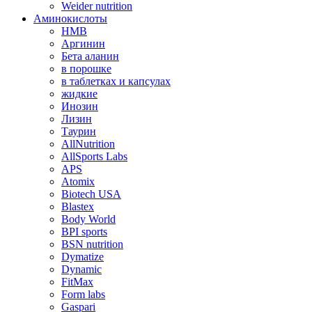
Weider nutrition
Аминокислоты
HMB
Аргинин
Бета аланин
в порошке
в таблетках и капсулах
жидкие
Инозин
Лизин
Таурин
AllNutrition
AllSports Labs
APS
Atomix
Biotech USA
Blastex
Body World
BPI sports
BSN nutrition
Dymatize
Dynamic
FitMax
Form labs
Gaspari