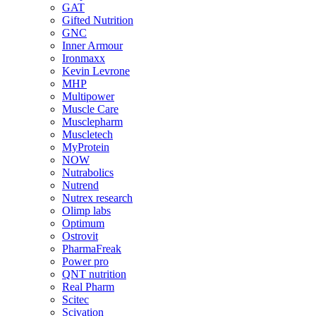
GAT
Gifted Nutrition
GNC
Inner Armour
Ironmaxx
Kevin Levrone
MHP
Multipower
Muscle Care
Musclepharm
Muscletech
MyProtein
NOW
Nutrabolics
Nutrend
Nutrex research
Olimp labs
Optimum
Ostrovit
PharmaFreak
Power pro
QNT nutrition
Real Pharm
Scitec
Scivation