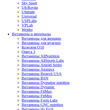
Sky Sport
Ult:Rovita
Ultimate
Universal
USPLabs
VPLab
Weider
Витамины и минералы
Витамины для женщин
Витамины для мужчин
Коэнзим Q10
Омега 3
Витамины AllNutrition
Витамины AllSports Labs
Витамины Arnold Series
Витамины Atomixx
Витамины Biotech USA
Витамины BSN
Витамины Dymatize nutrition
Витамины Dynamic
Витамины FitMax
Витамины FitMiss
Витамины Form Labs
Витамины GNC nutrition
Витамины Hi-Tech