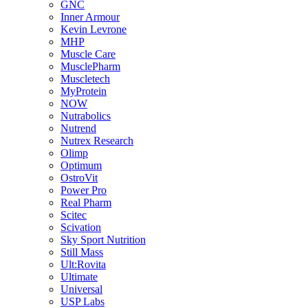
GNC
Inner Armour
Kevin Levrone
MHP
Muscle Care
MusclePharm
Muscletech
MyProtein
NOW
Nutrabolics
Nutrend
Nutrex Research
Olimp
Optimum
OstroVit
Power Pro
Real Pharm
Scitec
Scivation
Sky Sport Nutrition
Still Mass
Ult:Rovita
Ultimate
Universal
USP Labs