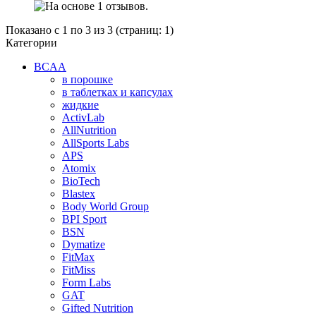
Показано с 1 по 3 из 3 (страниц: 1)
Категории
BCAA
в порошке
в таблетках и капсулах
жидкие
ActivLab
AllNutrition
AllSports Labs
APS
Atomix
BioTech
Blastex
Body World Group
BPI Sport
BSN
Dymatize
FitMax
FitMiss
Form Labs
GAT
Gifted Nutrition