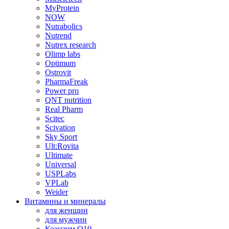
MyProtein
NOW
Nutrabolics
Nutrend
Nutrex research
Olimp labs
Optimum
Ostrovit
PharmaFreak
Power pro
QNT nutrition
Real Pharm
Scitec
Scivation
Sky Sport
Ult:Rovita
Ultimate
Universal
USPLabs
VPLab
Weider
Витамины и минералы
для женщин
для мужчин
Коэнзим Q10