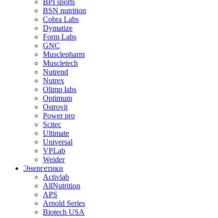
BPI sports
BSN nutrition
Cobra Labs
Dymatize
Form Labs
GNC
Musclepharm
Muscletech
Nutrend
Nutrex
Olimp labs
Optimum
Ostrovit
Power pro
Scitec
Ultimate
Universal
VPLab
Weider
Энергетики
Activlab
AllNutrition
APS
Arnold Series
Biotech USA