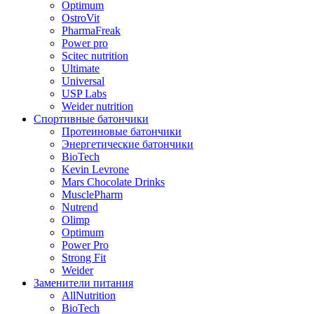
Optimum
OstroVit
PharmaFreak
Power pro
Scitec nutrition
Ultimate
Universal
USP Labs
Weider nutrition
Спортивные батончики
Протеиновые батончики
Энергетические батончики
BioTech
Kevin Levrone
Mars Chocolate Drinks
MusclePharm
Nutrend
Olimp
Optimum
Power Pro
Strong Fit
Weider
Заменители питания
AllNutrition
BioTech