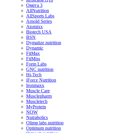
Омега 3
AllNutrition
AllSports Labs
Arnold Series
Atomixx
Biotech USA
BSN
Dymatize nutrition
Dynamic
FitMax
FitMiss
Form Labs
GNC nutrition
Hi-Tech
iForce Nutrition
Ironmaxx
Muscle Care
Musclepharm
Muscletech
MyProtein
NOW
Nutrabolics
Olimp labs nutrition
Optimum nutrition