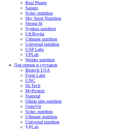
Real Pharm
Saputo
Scitec nutrition
Sky Sport Nutrition
Strong fit
Syntrax nutrition
Ult:Rovita
Ultimate nutrition
Universal nutrition
USP Labs
VPLab
Weider nutrition
Для связок и суставов
Biotech USA
Form Labs
GNC
Hi-Tech
MyProtein
Nutrend
Olimp labs nutrition
OstroVit
Scitec nutrition
Ultimate nutrition
Universal nutrition
VPLab