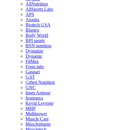
AllNutrition
AllSports Labs
APS
Atomix
Biotech USA
Blastex
Body World
BPI sports
BSN nutrition
Dymatize
Dynamic
FitMax
Form labs
Gaspari
GAT
Gifted Nutrition
GNC
Inner Armour
Ironmaxx
Kevin Levrone
MHP
Multipower
Muscle Care
Musclepharm
Muscletech