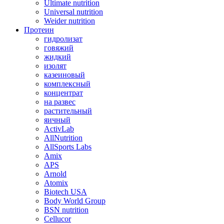
Ultimate nutrition
Universal nutrition
Weider nutrition
Протеин
гидролизат
говяжий
жидкий
изолят
казеиновый
комплексный
концентрат
на развес
растительный
яичный
ActivLab
AllNutrition
AllSports Labs
Amix
APS
Arnold
Atomix
Biotech USA
Body World Group
BSN nutrition
Cellucor