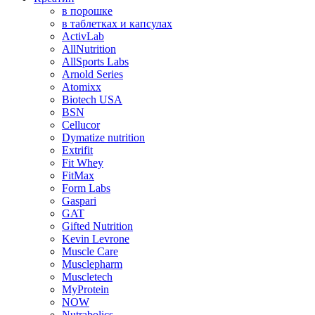
в порошке
в таблетках и капсулах
ActivLab
AllNutrition
AllSports Labs
Arnold Series
Atomixx
Biotech USA
BSN
Cellucor
Dymatize nutrition
Extrifit
Fit Whey
FitMax
Form Labs
Gaspari
GAT
Gifted Nutrition
Kevin Levrone
Muscle Care
Musclepharm
Muscletech
MyProtein
NOW
Nutrabolics