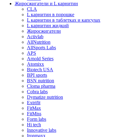
Жиросжигатели и L карнитин
CLA
L карнитин в порошке
L карнитин в таблетках и капсулах
L карнитин жидкий
Жиросжигатели
Activlab
AllNutrition
AllSports Labs
APS
Arnold Series
Atomixx
Biotech USA
BPI sports
BSN nutrition
Cloma pharma
Cobra labs
Dymatize nutrition
Extrifit
FitMax
FitMiss
Form labs
Hi tech
Innovative labs
Ironmaxx