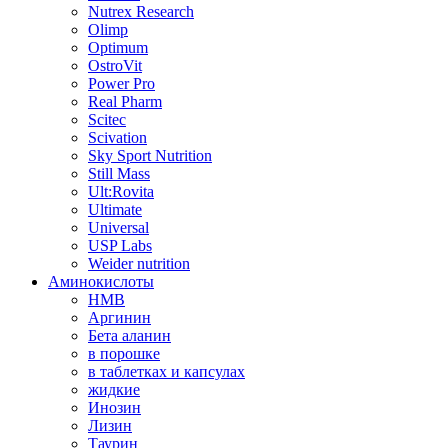
Nutrex Research
Olimp
Optimum
OstroVit
Power Pro
Real Pharm
Scitec
Scivation
Sky Sport Nutrition
Still Mass
Ult:Rovita
Ultimate
Universal
USP Labs
Weider nutrition
Аминокислоты
HMB
Аргинин
Бета аланин
в порошке
в таблетках и капсулах
жидкие
Инозин
Лизин
Таурин