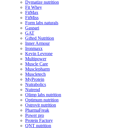
Dymatize nutrition
Fit Whey
FitMax
FitMiss
Form labs naturals
Gaspari
GAT
Gifted Nutrition
Inner Armour
Ironmaxx
Kevin Levrone
Multipower
Muscle Care
Musclepharm
Muscletech
MyProtein
Nutrabolics
Nutrend
Olimp labs nutrition
Optimum nutrition
Ostrovit nutrition
PharmaFreak
Power pro
Protein Factory
QNT nutrition