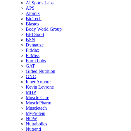
AllSports Labs
APS
Atomix
BioTech
Blastex
Body World Group
BPI Sport
BSN
Dymatize
FitMax
FitMiss
Form Labs
GAT
Gifted Nutrition
GNC
Inner Armour
Kevin Levrone
MHP
Muscle Care
MusclePharm
Muscletech
MyProtein
NOW
Nutrabolics
Nutrend