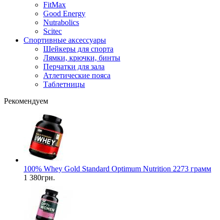
FitMax
Good Energy
Nutrabolics
Scitec
Спортивные аксессуары
Шейкеры для спорта
Лямки, крючки, бинты
Перчатки для зала
Атлетические пояса
Таблетницы
Рекомендуем
100% Whey Gold Standard Optimum Nutrition 2273 грамм
1 380грн.