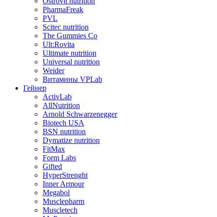
Ostrovit nutrition
PharmaFreak
PVL
Scitec nutrition
The Gummies Co
Ult:Rovita
Ultimate nutrition
Universal nutrition
Weider
Витамины VPLab
Гейнер
ActivLab
AllNutrition
Arnold Schwarzenegger
Biotech USA
BSN nutrition
Dymatize nutrition
FitMax
Form Labs
Gifted
HyperStrenght
Inner Armour
Megabol
Musclepharm
Muscletech