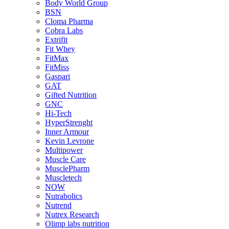
Body World Group
BSN
Cloma Pharma
Cobra Labs
Extrifit
Fit Whey
FitMax
FitMiss
Gaspari
GAT
Gifted Nutrition
GNC
Hi-Tech
HyperStrenght
Inner Armour
Kevin Levrone
Multipower
Muscle Care
MusclePharm
Muscletech
NOW
Nutrabolics
Nutrend
Nutrex Research
Olimp labs nutrition