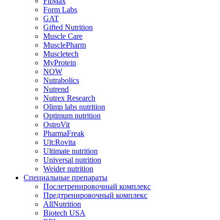
FitMax
Form Labs
GAT
Gifted Nutrition
Muscle Care
MusclePharm
Muscletech
MyProtein
NOW
Nutrabolics
Nutrend
Nutrex Research
Olimp labs nutrition
Optimum nutrition
OstroVit
PharmaFreak
Ult:Rovita
Ultimate nutrition
Universal nutrition
Weider nutrition
Специальные препараты
Послетренировочный комплекс
Предтренировочный комплекс
AllNutrition
Biotech USA