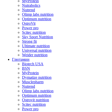
MyProtein
Nutrabolics
Nutrend
Olimp labs nutrition
Optimum nutrition
OstroVit
Power pro
Scitec nutrition
Sky Sport Nutrition
Strong fit
Ultimate nutrition
Universal nutrition
Weider nutrition
Глютамин
Biotech USA
BSN
MyProtein
Dymatize nutrition
Musclepharm
Nutrend
Olimp labs nutrition
Optimum nutrition
Ostrovit nutrition
Scitec nutrition
Power pro