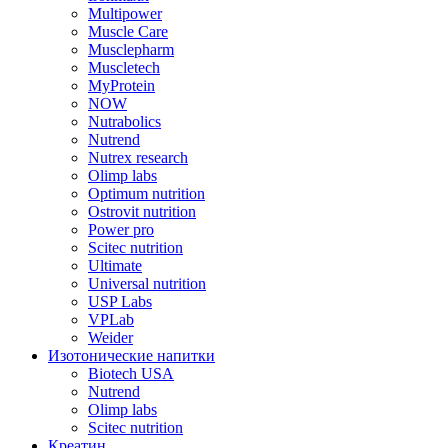
Multipower
Muscle Care
Musclepharm
Muscletech
MyProtein
NOW
Nutrabolics
Nutrend
Nutrex research
Olimp labs
Optimum nutrition
Ostrovit nutrition
Power pro
Scitec nutrition
Ultimate
Universal nutrition
USP Labs
VPLab
Weider
Изотонические напитки
Biotech USA
Nutrend
Olimp labs
Scitec nutrition
Креатин