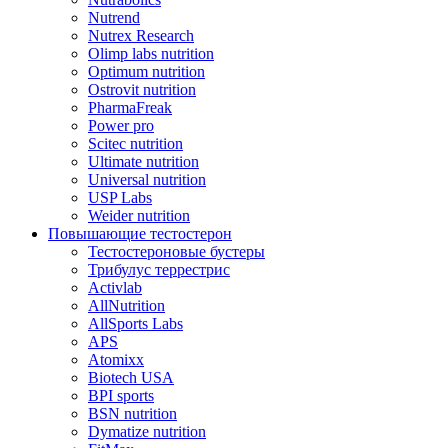
Nutrend
Nutrex Research
Olimp labs nutrition
Optimum nutrition
Ostrovit nutrition
PharmaFreak
Power pro
Scitec nutrition
Ultimate nutrition
Universal nutrition
USP Labs
Weider nutrition
Повышающие тестостерон
Тестостероновые бустеры
Трибулус террестрис
Activlab
AllNutrition
AllSports Labs
APS
Atomixx
Biotech USA
BPI sports
BSN nutrition
Dymatize nutrition