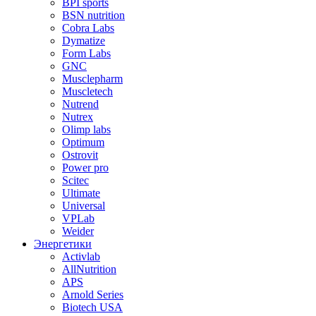
BPI sports
BSN nutrition
Cobra Labs
Dymatize
Form Labs
GNC
Musclepharm
Muscletech
Nutrend
Nutrex
Olimp labs
Optimum
Ostrovit
Power pro
Scitec
Ultimate
Universal
VPLab
Weider
Энергетики
Activlab
AllNutrition
APS
Arnold Series
Biotech USA