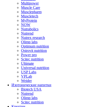
Multipower
Muscle Care
Musclepharm
Muscletech
MyProtein
NOW
Nutrabolics
Nutrend
Nutrex research
Olimp labs
Optimum nutrition
Ostrovit nutrition
Power pro
Scitec nutrition
Ultimate
Universal nutrition
USP Labs
VPLab
Weider
Изотонические напитки
Biotech USA
Nutrend
Olimp labs
Scitec nutrition
Креатин