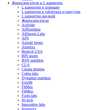
Жиросжигатели и L карнитин
L карнитин в порошке
L карнитин в таблетках и капсулах
L карнитин жидкий
Жиросжигатели
Activlab
AllNutrition
AllSports Labs
APS
Arnold Series
Atomixx
Biotech USA
BPI sports
BSN nutrition
CLA
Cloma pharma
Cobra labs
Dymatize nutrition
Extrifit
FitMax
FitMiss
Form labs
Hi tech
Innovative labs
Ironmaxx