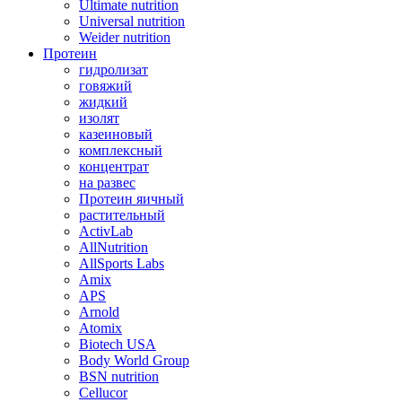
Ultimate nutrition
Universal nutrition
Weider nutrition
Протеин
гидролизат
говяжий
жидкий
изолят
казеиновый
комплексный
концентрат
на развес
Протеин яичный
растительный
ActivLab
AllNutrition
AllSports Labs
Amix
APS
Arnold
Atomix
Biotech USA
Body World Group
BSN nutrition
Cellucor