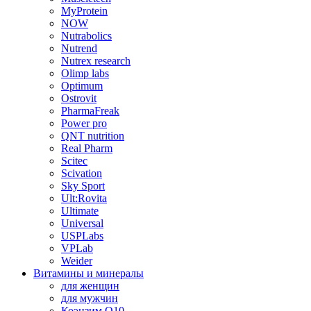
MyProtein
NOW
Nutrabolics
Nutrend
Nutrex research
Olimp labs
Optimum
Ostrovit
PharmaFreak
Power pro
QNT nutrition
Real Pharm
Scitec
Scivation
Sky Sport
Ult:Rovita
Ultimate
Universal
USPLabs
VPLab
Weider
Витамины и минералы
для женщин
для мужчин
Коэнзим Q10