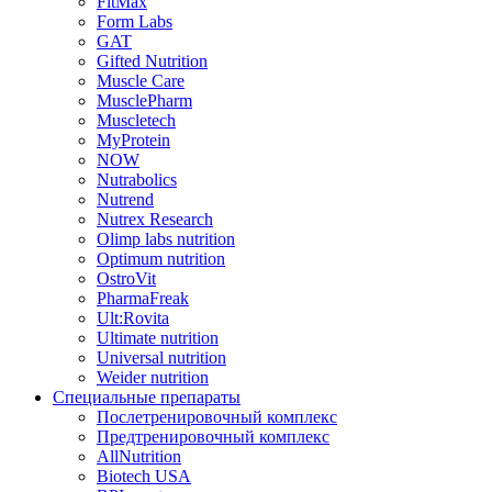
FitMax
Form Labs
GAT
Gifted Nutrition
Muscle Care
MusclePharm
Muscletech
MyProtein
NOW
Nutrabolics
Nutrend
Nutrex Research
Olimp labs nutrition
Optimum nutrition
OstroVit
PharmaFreak
Ult:Rovita
Ultimate nutrition
Universal nutrition
Weider nutrition
Специальные препараты
Послетренировочный комплекс
Предтренировочный комплекс
AllNutrition
Biotech USA