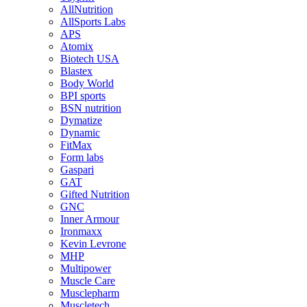
AllNutrition
AllSports Labs
APS
Atomix
Biotech USA
Blastex
Body World
BPI sports
BSN nutrition
Dymatize
Dynamic
FitMax
Form labs
Gaspari
GAT
Gifted Nutrition
GNC
Inner Armour
Ironmaxx
Kevin Levrone
MHP
Multipower
Muscle Care
Musclepharm
Muscletech