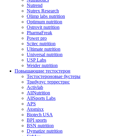
Nutrend
Nutrex Research
Olimp labs nutrition
Optimum nutrition
Ostrovit nutrition
PharmaFreak
Power pro
Scitec nutrition
Ultimate nutrition
Universal nutrition
USP Labs
Weider nutrition
Повышающие тестостерон
Тестостероновые бустеры
Трибулус террестрис
Activlab
AllNutrition
AllSports Labs
APS
Atomixx
Biotech USA
BPI sports
BSN nutrition
Dymatize nutrition