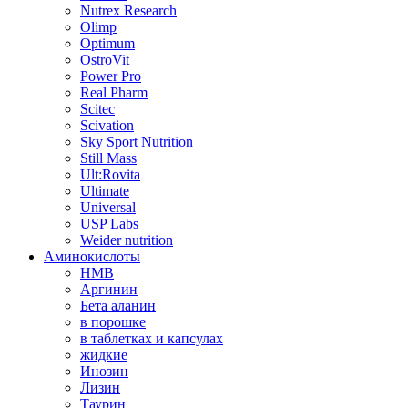
Nutrex Research
Olimp
Optimum
OstroVit
Power Pro
Real Pharm
Scitec
Scivation
Sky Sport Nutrition
Still Mass
Ult:Rovita
Ultimate
Universal
USP Labs
Weider nutrition
Аминокислоты
HMB
Аргинин
Бета аланин
в порошке
в таблетках и капсулах
жидкие
Инозин
Лизин
Таурин