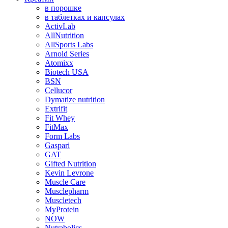
в порошке
в таблетках и капсулах
ActivLab
AllNutrition
AllSports Labs
Arnold Series
Atomixx
Biotech USA
BSN
Cellucor
Dymatize nutrition
Extrifit
Fit Whey
FitMax
Form Labs
Gaspari
GAT
Gifted Nutrition
Kevin Levrone
Muscle Care
Musclepharm
Muscletech
MyProtein
NOW
Nutrabolics