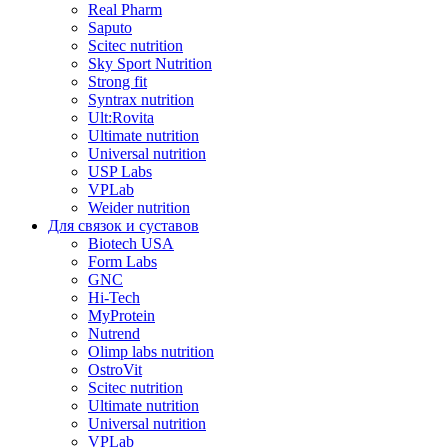
Real Pharm
Saputo
Scitec nutrition
Sky Sport Nutrition
Strong fit
Syntrax nutrition
Ult:Rovita
Ultimate nutrition
Universal nutrition
USP Labs
VPLab
Weider nutrition
Для связок и суставов
Biotech USA
Form Labs
GNC
Hi-Tech
MyProtein
Nutrend
Olimp labs nutrition
OstroVit
Scitec nutrition
Ultimate nutrition
Universal nutrition
VPLab