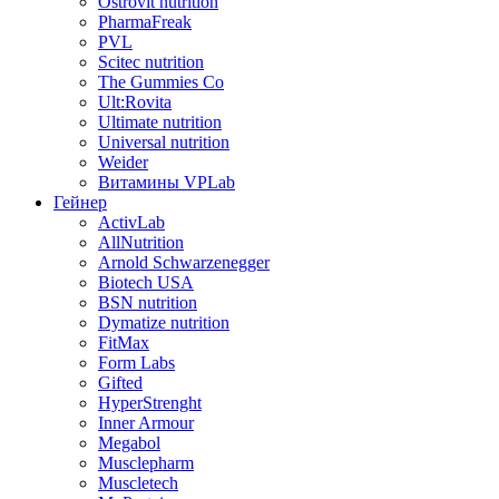
Ostrovit nutrition
PharmaFreak
PVL
Scitec nutrition
The Gummies Co
Ult:Rovita
Ultimate nutrition
Universal nutrition
Weider
Витамины VPLab
Гейнер
ActivLab
AllNutrition
Arnold Schwarzenegger
Biotech USA
BSN nutrition
Dymatize nutrition
FitMax
Form Labs
Gifted
HyperStrenght
Inner Armour
Megabol
Musclepharm
Muscletech