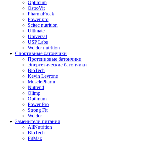
Optimum
OstroVit
PharmaFreak
Power pro
Scitec nutrition
Ultimate
Universal
USP Labs
Weider nutrition
Спортивные батончики
Протеиновые батончики
Энергетические батончики
BioTech
Kevin Levrone
MusclePharm
Nutrend
Olimp
Optimum
Power Pro
Strong Fit
Weider
Заменители питания
AllNutrition
BioTech
FitMax