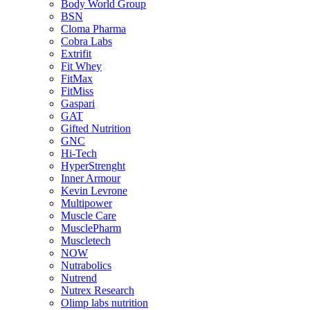
Body World Group
BSN
Cloma Pharma
Cobra Labs
Extrifit
Fit Whey
FitMax
FitMiss
Gaspari
GAT
Gifted Nutrition
GNC
Hi-Tech
HyperStrenght
Inner Armour
Kevin Levrone
Multipower
Muscle Care
MusclePharm
Muscletech
NOW
Nutrabolics
Nutrend
Nutrex Research
Olimp labs nutrition