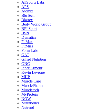
AllSports Labs
APS
Atomix
BioTech
Blastex
Body World Group
BPI Sport
BSN
Dymatize
FitMax
FitMiss
Form Labs
GAT
Gifted Nutrition
GNC
Inner Armour
Kevin Levrone
MHP
Muscle Care
MusclePharm
Muscletech
MyProtein
NOW
Nutrabolics
Nutrend