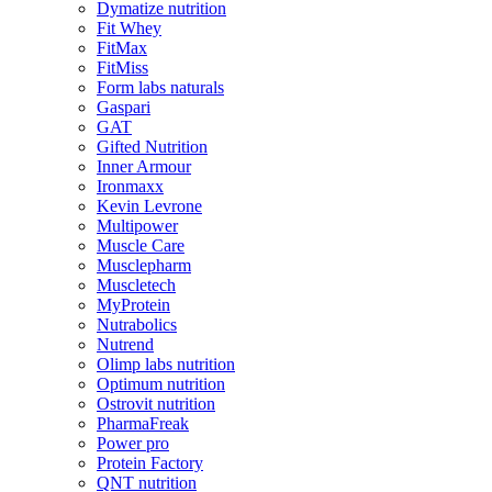
Dymatize nutrition
Fit Whey
FitMax
FitMiss
Form labs naturals
Gaspari
GAT
Gifted Nutrition
Inner Armour
Ironmaxx
Kevin Levrone
Multipower
Muscle Care
Musclepharm
Muscletech
MyProtein
Nutrabolics
Nutrend
Olimp labs nutrition
Optimum nutrition
Ostrovit nutrition
PharmaFreak
Power pro
Protein Factory
QNT nutrition