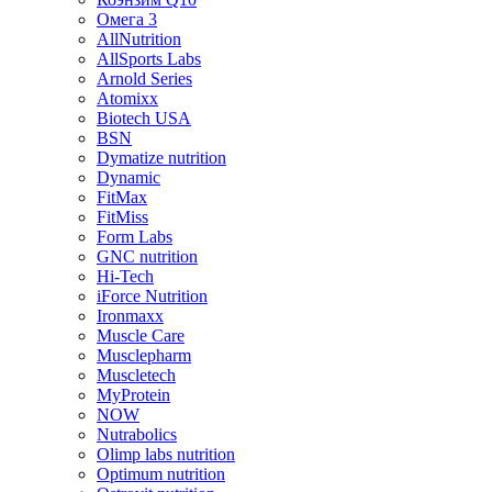
Омега 3
AllNutrition
AllSports Labs
Arnold Series
Atomixx
Biotech USA
BSN
Dymatize nutrition
Dynamic
FitMax
FitMiss
Form Labs
GNC nutrition
Hi-Tech
iForce Nutrition
Ironmaxx
Muscle Care
Musclepharm
Muscletech
MyProtein
NOW
Nutrabolics
Olimp labs nutrition
Optimum nutrition