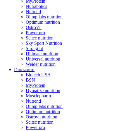
MyProtein
Nutrabolics
Nutrend
Olimp labs nutrition
Optimum nutrition
OstroVit
Power pro
Scitec nutrition
Sky Sport Nutrition
Strong fit
Ultimate nutrition
Universal nutrition
Weider nutrition
Глютамин
Biotech USA
BSN
MyProtein
Dymatize nutrition
Musclepharm
Nutrend
Olimp labs nutrition
Optimum nutrition
Ostrovit nutrition
Scitec nutrition
Power pro