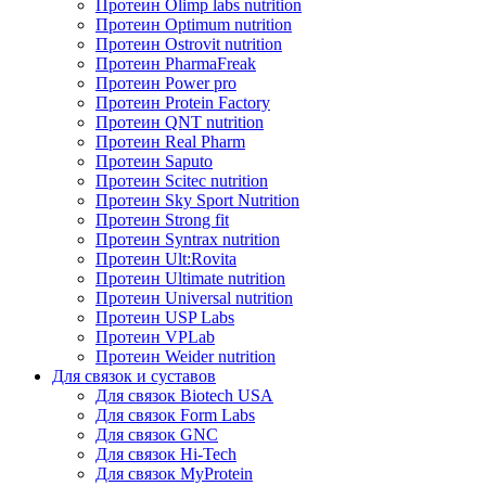
Протеин Olimp labs nutrition
Протеин Optimum nutrition
Протеин Ostrovit nutrition
Протеин PharmaFreak
Протеин Power pro
Протеин Protein Factory
Протеин QNT nutrition
Протеин Real Pharm
Протеин Saputo
Протеин Scitec nutrition
Протеин Sky Sport Nutrition
Протеин Strong fit
Протеин Syntrax nutrition
Протеин Ult:Rovita
Протеин Ultimate nutrition
Протеин Universal nutrition
Протеин USP Labs
Протеин VPLab
Протеин Weider nutrition
Для связок и суставов
Для связок Biotech USA
Для связок Form Labs
Для связок GNC
Для связок Hi-Tech
Для связок MyProtein