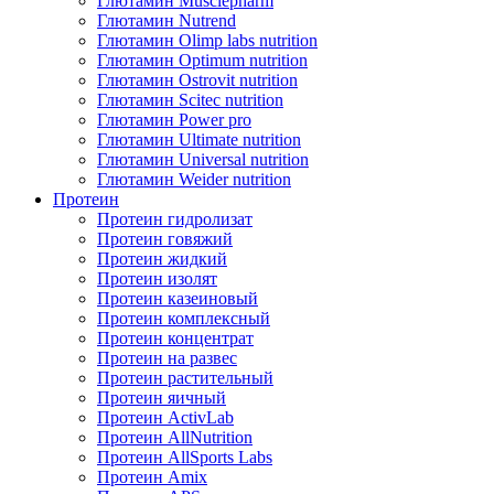
Глютамин Musclepharm
Глютамин Nutrend
Глютамин Olimp labs nutrition
Глютамин Optimum nutrition
Глютамин Ostrovit nutrition
Глютамин Scitec nutrition
Глютамин Power pro
Глютамин Ultimate nutrition
Глютамин Universal nutrition
Глютамин Weider nutrition
Протеин
Протеин гидролизат
Протеин говяжий
Протеин жидкий
Протеин изолят
Протеин казеиновый
Протеин комплексный
Протеин концентрат
Протеин на развес
Протеин растительный
Протеин яичный
Протеин ActivLab
Протеин AllNutrition
Протеин AllSports Labs
Протеин Amix