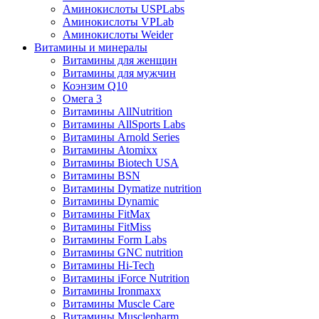
Аминокислоты USPLabs
Аминокислоты VPLab
Аминокислоты Weider
Витамины и минералы
Витамины для женщин
Витамины для мужчин
Коэнзим Q10
Омега 3
Витамины AllNutrition
Витамины AllSports Labs
Витамины Arnold Series
Витамины Atomixx
Витамины Biotech USA
Витамины BSN
Витамины Dymatize nutrition
Витамины Dynamic
Витамины FitMax
Витамины FitMiss
Витамины Form Labs
Витамины GNC nutrition
Витамины Hi-Tech
Витамины iForce Nutrition
Витамины Ironmaxx
Витамины Muscle Care
Витамины Musclepharm