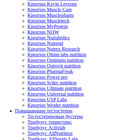
Креатин Kevin Levrone
Креатин Muscle Care
Креатин Musclepharm
Креатин Muscletech
Креатин MyProtein
Креатин NOW
Креатин Nutrabolics
Креатин Nutrend
Креатин Nutrex Research
Креатин Olimp labs nutrition
Креатин Optimum nutrition
Креатин Ostrovit nutrition
Креатин PharmaFreak
Креатин Power pro
Креатин Scitec nutrition
Креатин Ultimate nutrition
Креатин Universal nutrition
Креатин USP Labs
Креатин Weider nutrition
Повышающие тестостерон
Тестостероновые бустеры
Трибулус террестрис
Трибулус Activlab
Трибулус AllNutrition
Трибулус AllSports Labs