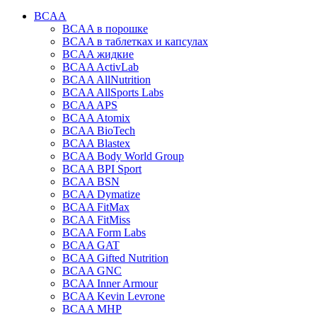
BCAA
BCAA в порошке
BCAA в таблетках и капсулах
BCAA жидкие
BCAA ActivLab
BCAA AllNutrition
BCAA AllSports Labs
BCAA APS
BCAA Atomix
BCAA BioTech
BCAA Blastex
BCAA Body World Group
BCAA BPI Sport
BCAA BSN
BCAA Dymatize
BCAA FitMax
BCAA FitMiss
BCAA Form Labs
BCAA GAT
BCAA Gifted Nutrition
BCAA GNC
BCAA Inner Armour
BCAA Kevin Levrone
BCAA MHP