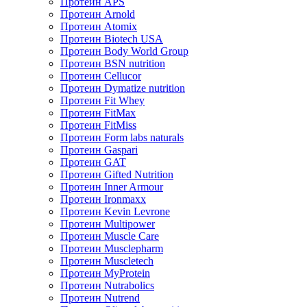
Протеин APS
Протеин Arnold
Протеин Atomix
Протеин Biotech USA
Протеин Body World Group
Протеин BSN nutrition
Протеин Cellucor
Протеин Dymatize nutrition
Протеин Fit Whey
Протеин FitMax
Протеин FitMiss
Протеин Form labs naturals
Протеин Gaspari
Протеин GAT
Протеин Gifted Nutrition
Протеин Inner Armour
Протеин Ironmaxx
Протеин Kevin Levrone
Протеин Multipower
Протеин Muscle Care
Протеин Musclepharm
Протеин Muscletech
Протеин MyProtein
Протеин Nutrabolics
Протеин Nutrend