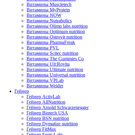
Витамины Muscletech
Витамины MyProtein
Витамины NOW
Витамины Nutrabolics
Витамины Olimp labs nutrition
Витамины Optimum nutrition
Витамины Ostrovit nutrition
Витамины PharmaFreak
Витамины PVL
Витамины Scitec nutrition
Витамины The Gummies Co
Витамины Ult:Rovita
Витамины Ultimate nutrition
Витамины Universal nutrition
Витамины VPLab
Витамины Weider
Гейнер
Гейнер ActivLab
Гейнер AllNutrition
Гейнер Arnold Schwarzenegger
Гейнер Biotech USA
Гейнер BSN nutrition
Гейнер Dymatize nutrition
Гейнер FitMax
Гейнер Form Labs