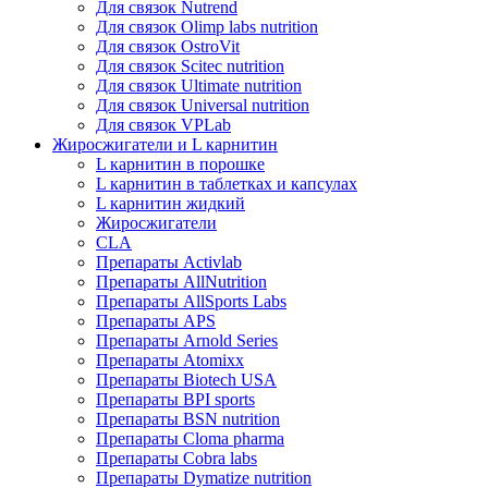
Для связок Nutrend
Для связок Olimp labs nutrition
Для связок OstroVit
Для связок Scitec nutrition
Для связок Ultimate nutrition
Для связок Universal nutrition
Для связок VPLab
Жиросжигатели и L карнитин
L карнитин в порошке
L карнитин в таблетках и капсулах
L карнитин жидкий
Жиросжигатели
CLA
Препараты Activlab
Препараты AllNutrition
Препараты AllSports Labs
Препараты APS
Препараты Arnold Series
Препараты Atomixx
Препараты Biotech USA
Препараты BPI sports
Препараты BSN nutrition
Препараты Cloma pharma
Препараты Cobra labs
Препараты Dymatize nutrition