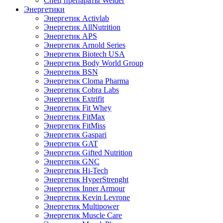
Спец препараты Weider
Энергетики
Энергетик Activlab
Энергетик AllNutrition
Энергетик APS
Энергетик Arnold Series
Энергетик Biotech USA
Энергетик Body World Group
Энергетик BSN
Энергетик Cloma Pharma
Энергетик Cobra Labs
Энергетик Extrifit
Энергетик Fit Whey
Энергетик FitMax
Энергетик FitMiss
Энергетик Gaspari
Энергетик GAT
Энергетик Gifted Nutrition
Энергетик GNC
Энергетик Hi-Tech
Энергетик HyperStrenght
Энергетик Inner Armour
Энергетик Kevin Levrone
Энергетик Multipower
Энергетик Muscle Care