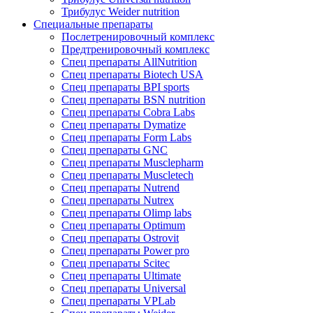
Трибулус Weider nutrition
Специальные препараты
Послетренировочный комплекс
Предтренировочный комплекс
Спец препараты AllNutrition
Спец препараты Biotech USA
Спец препараты BPI sports
Спец препараты BSN nutrition
Спец препараты Cobra Labs
Спец препараты Dymatize
Спец препараты Form Labs
Спец препараты GNC
Спец препараты Musclepharm
Спец препараты Muscletech
Спец препараты Nutrend
Спец препараты Nutrex
Спец препараты Olimp labs
Спец препараты Optimum
Спец препараты Ostrovit
Спец препараты Power pro
Спец препараты Scitec
Спец препараты Ultimate
Спец препараты Universal
Спец препараты VPLab