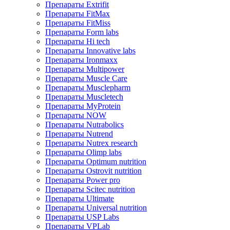
Препараты Extrifit
Препараты FitMax
Препараты FitMiss
Препараты Form labs
Препараты Hi tech
Препараты Innovative labs
Препараты Ironmaxx
Препараты Multipower
Препараты Muscle Care
Препараты Musclepharm
Препараты Muscletech
Препараты MyProtein
Препараты NOW
Препараты Nutrabolics
Препараты Nutrend
Препараты Nutrex research
Препараты Olimp labs
Препараты Optimum nutrition
Препараты Ostrovit nutrition
Препараты Power pro
Препараты Scitec nutrition
Препараты Ultimate
Препараты Universal nutrition
Препараты USP Labs
Препараты VPLab