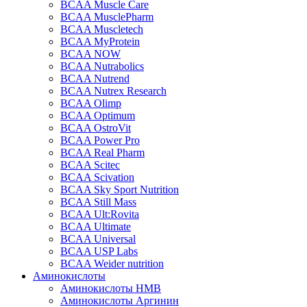
BCAA Muscle Care
BCAA MusclePharm
BCAA Muscletech
BCAA MyProtein
BCAA NOW
BCAA Nutrabolics
BCAA Nutrend
BCAA Nutrex Research
BCAA Olimp
BCAA Optimum
BCAA OstroVit
BCAA Power Pro
BCAA Real Pharm
BCAA Scitec
BCAA Scivation
BCAA Sky Sport Nutrition
BCAA Still Mass
BCAA Ult:Rovita
BCAA Ultimate
BCAA Universal
BCAA USP Labs
BCAA Weider nutrition
Аминокислоты
Аминокислоты HMB
Аминокислоты Аргинин