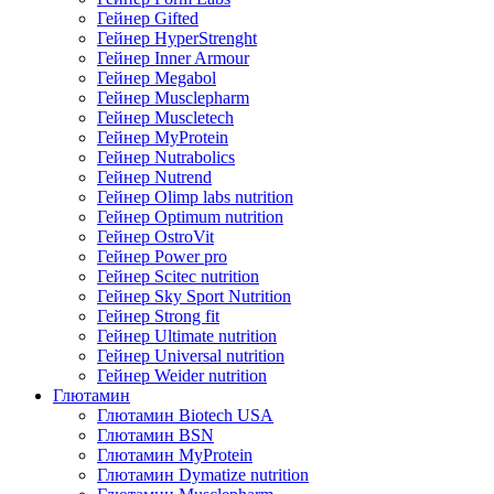
Гейнер Gifted
Гейнер HyperStrenght
Гейнер Inner Armour
Гейнер Megabol
Гейнер Musclepharm
Гейнер Muscletech
Гейнер MyProtein
Гейнер Nutrabolics
Гейнер Nutrend
Гейнер Olimp labs nutrition
Гейнер Optimum nutrition
Гейнер OstroVit
Гейнер Power pro
Гейнер Scitec nutrition
Гейнер Sky Sport Nutrition
Гейнер Strong fit
Гейнер Ultimate nutrition
Гейнер Universal nutrition
Гейнер Weider nutrition
Глютамин
Глютамин Biotech USA
Глютамин BSN
Глютамин MyProtein
Глютамин Dymatize nutrition