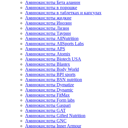
Аминокислоты Бета аланин
Аминокислоты в порошке
Аминокислоты в таблетках и капсулах
Аминокислоты жидкие
Аминокислоты Инозин
Аминокислоты Лизин
Аминокислоты Таурин
Аминокислоты AllNutrition
Аминокислоты AllSports Labs
Аминокислоты APS
Аминокислоты Atomix
Аминокислоты Biotech USA
Аминокислоты Blastex
Аминокислоты Body World
Аминокислоты BPI sports
Аминокислоты BSN nutrition
Аминокислоты Dymatize
Аминокислоты Dynamic
Аминокислоты FitMax
Аминокислоты Form labs
Аминокислоты Gaspari
Аминокислоты GAT
Аминокислоты Gifted Nutrition
Аминокислоты GNC
Аминокислоты Inner Armour