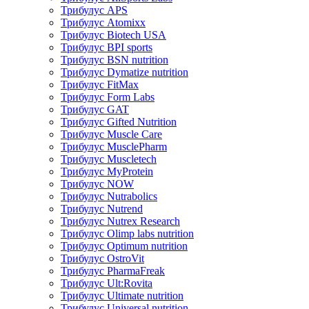
Трибулус APS
Трибулус Atomixx
Трибулус Biotech USA
Трибулус BPI sports
Трибулус BSN nutrition
Трибулус Dymatize nutrition
Трибулус FitMax
Трибулус Form Labs
Трибулус GAT
Трибулус Gifted Nutrition
Трибулус Muscle Care
Трибулус MusclePharm
Трибулус Muscletech
Трибулус MyProtein
Трибулус NOW
Трибулус Nutrabolics
Трибулус Nutrend
Трибулус Nutrex Research
Трибулус Olimp labs nutrition
Трибулус Optimum nutrition
Трибулус OstroVit
Трибулус PharmaFreak
Трибулус Ult:Rovita
Трибулус Ultimate nutrition
Трибулус Universal nutrition