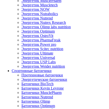
Энергетик MusclePharm
Энергетик Muscletech
Энергетик NOW
Энергетик Nutrabolics
Энергетик Nutrend
Энергетик Nutrex Research
Энергетик Olimp labs nutrition
Энергетик Optimum
Энергетик OstroVit
Энергетик PharmaFreak
Энергетик Power pro
Энергетик Scitec nutrition
Энергетик Ultimate
Энергетик Universal
Энергетик USP Labs
Энергетик Weider nutrition
Спортивные батончики
Протеиновые батончики
Энергетические батончики
Батончики BioTech
Батончики Kevin Levrone
Батончики MusclePharm
Батончики Nutrend
Батончики Olimp
Батончики Optimum