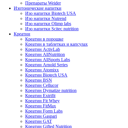
Препараты Weider
Изотонические напитки
Изо напитки Biotech USA
Изо напитки Nutrend
Изо напитки Olimp labs
Изо напитки Scitec nutrition
Креатин
Креатин в порошке
Креатин в таблетках и капсулах
Креатин ActivLab
Креатин AllNutrition
Креатин AllSports Labs
Креатин Arnold Series
Креатин Atomixx
Креатин Biotech USA
Креатин BSN
Креатин Cellucor
Креатин Dymatize nutrition
Креатин Extrifit
Креатин Fit Whey
Креатин FitMax
Креатин Form Labs
Креатин Gaspari
Креатин GAT
Креатин Gifted Nutrition