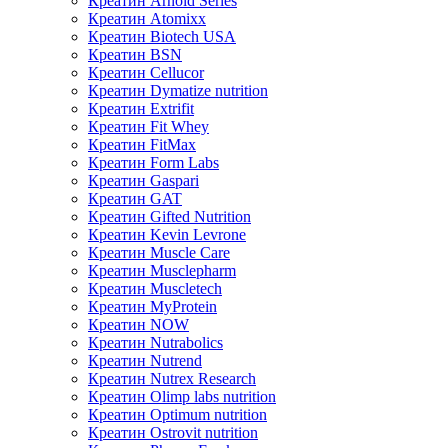
Креатин Arnold Series
Креатин Atomixx
Креатин Biotech USA
Креатин BSN
Креатин Cellucor
Креатин Dymatize nutrition
Креатин Extrifit
Креатин Fit Whey
Креатин FitMax
Креатин Form Labs
Креатин Gaspari
Креатин GAT
Креатин Gifted Nutrition
Креатин Kevin Levrone
Креатин Muscle Care
Креатин Musclepharm
Креатин Muscletech
Креатин MyProtein
Креатин NOW
Креатин Nutrabolics
Креатин Nutrend
Креатин Nutrex Research
Креатин Olimp labs nutrition
Креатин Optimum nutrition
Креатин Ostrovit nutrition