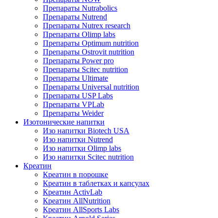
Препараты Nutrabolics
Препараты Nutrend
Препараты Nutrex research
Препараты Olimp labs
Препараты Optimum nutrition
Препараты Ostrovit nutrition
Препараты Power pro
Препараты Scitec nutrition
Препараты Ultimate
Препараты Universal nutrition
Препараты USP Labs
Препараты VPLab
Препараты Weider
Изотонические напитки
Изо напитки Biotech USA
Изо напитки Nutrend
Изо напитки Olimp labs
Изо напитки Scitec nutrition
Креатин
Креатин в порошке
Креатин в таблетках и капсулах
Креатин ActivLab
Креатин AllNutrition
Креатин AllSports Labs