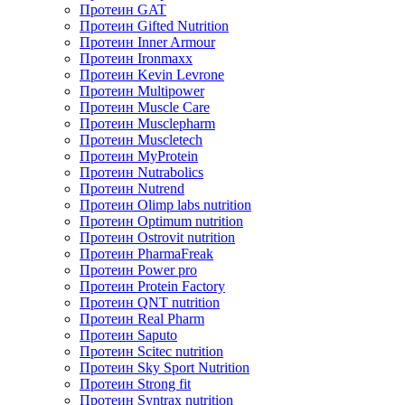
Протеин GAT
Протеин Gifted Nutrition
Протеин Inner Armour
Протеин Ironmaxx
Протеин Kevin Levrone
Протеин Multipower
Протеин Muscle Care
Протеин Musclepharm
Протеин Muscletech
Протеин MyProtein
Протеин Nutrabolics
Протеин Nutrend
Протеин Olimp labs nutrition
Протеин Optimum nutrition
Протеин Ostrovit nutrition
Протеин PharmaFreak
Протеин Power pro
Протеин Protein Factory
Протеин QNT nutrition
Протеин Real Pharm
Протеин Saputo
Протеин Scitec nutrition
Протеин Sky Sport Nutrition
Протеин Strong fit
Протеин Syntrax nutrition