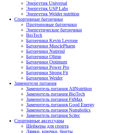
Энергетик Universal
Энергетик USP Labs
Энергетик Weider nutrition
Спортивные батончики
Протеиновые батончики
Энергетические батончики
BioTech
Батончики Kevin Levrone
Батончики MusclePharm
Батончики Nutrend
Батончики Olimp
Батончики Optimum
Батончики Power Pro
Батончики Strong Fit
Батончики Weider
Заменители питания
Заменитель питания AllNutrition
Заменитель питания BioTech
Заменитель питания FitMax
Заменитель питания Good Energy
Заменитель питания Nutrabolics
Заменитель питания Scitec
Спортивные аксессуары
Шейкеры для спорта
Лямки, крючки, бинты