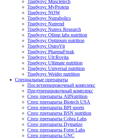
Трибулус Muscletech
Трибулус MyProtein
Трибулус NOW
Трибулус Nutrabolics
Трибулус Nutrend
Трибулус Nutrex Research
Трибулус Olimp labs nutrition
Трибулус Optimum nutrition
Трибулус OstroVit
Трибулус PharmaFreak
Трибулус Ult:Rovita
Трибулус Ultimate nutrition
Трибулус Universal nutrition
Трибулус Weider nutrition
Специальные препараты
Послетренировочный комплекс
Предтренировочный комплекс
Спец препараты AllNutrition
Спец препараты Biotech USA
Спец препараты BPI sports
Спец препараты BSN nutrition
Спец препараты Cobra Labs
Спец препараты Dymatize
Спец препараты Form Labs
Спец препараты GNC