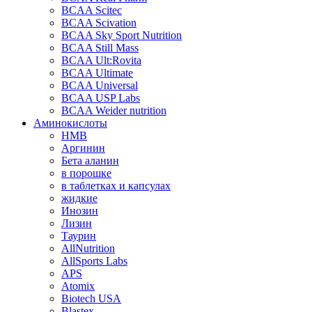
BCAA Scitec
BCAA Scivation
BCAA Sky Sport Nutrition
BCAA Still Mass
BCAA Ult:Rovita
BCAA Ultimate
BCAA Universal
BCAA USP Labs
BCAA Weider nutrition
Аминокислоты
HMB
Аргинин
Бета аланин
в порошке
в таблетках и капсулах
жидкие
Инозин
Лизин
Таурин
AllNutrition
AllSports Labs
APS
Atomix
Biotech USA
Blastex