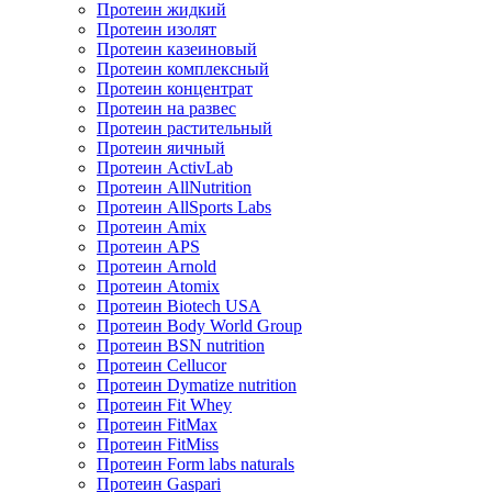
Протеин жидкий
Протеин изолят
Протеин казеиновый
Протеин комплексный
Протеин концентрат
Протеин на развес
Протеин растительный
Протеин яичный
Протеин ActivLab
Протеин AllNutrition
Протеин AllSports Labs
Протеин Amix
Протеин APS
Протеин Arnold
Протеин Atomix
Протеин Biotech USA
Протеин Body World Group
Протеин BSN nutrition
Протеин Cellucor
Протеин Dymatize nutrition
Протеин Fit Whey
Протеин FitMax
Протеин FitMiss
Протеин Form labs naturals
Протеин Gaspari