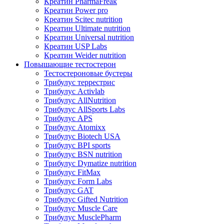
Креатин PharmaFreak
Креатин Power pro
Креатин Scitec nutrition
Креатин Ultimate nutrition
Креатин Universal nutrition
Креатин USP Labs
Креатин Weider nutrition
Повышающие тестостерон
Тестостероновые бустеры
Трибулус террестрис
Трибулус Activlab
Трибулус AllNutrition
Трибулус AllSports Labs
Трибулус APS
Трибулус Atomixx
Трибулус Biotech USA
Трибулус BPI sports
Трибулус BSN nutrition
Трибулус Dymatize nutrition
Трибулус FitMax
Трибулус Form Labs
Трибулус GAT
Трибулус Gifted Nutrition
Трибулус Muscle Care
Трибулус MusclePharm