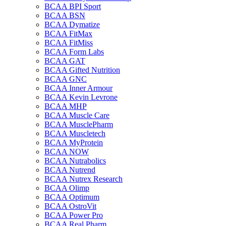
BCAA BPI Sport
BCAA BSN
BCAA Dymatize
BCAA FitMax
BCAA FitMiss
BCAA Form Labs
BCAA GAT
BCAA Gifted Nutrition
BCAA GNC
BCAA Inner Armour
BCAA Kevin Levrone
BCAA MHP
BCAA Muscle Care
BCAA MusclePharm
BCAA Muscletech
BCAA MyProtein
BCAA NOW
BCAA Nutrabolics
BCAA Nutrend
BCAA Nutrex Research
BCAA Olimp
BCAA Optimum
BCAA OstroVit
BCAA Power Pro
BCAA Real Pharm