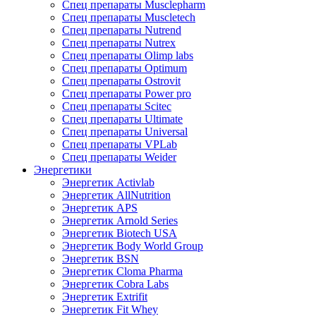
Спец препараты Musclepharm
Спец препараты Muscletech
Спец препараты Nutrend
Спец препараты Nutrex
Спец препараты Olimp labs
Спец препараты Optimum
Спец препараты Ostrovit
Спец препараты Power pro
Спец препараты Scitec
Спец препараты Ultimate
Спец препараты Universal
Спец препараты VPLab
Спец препараты Weider
Энергетики
Энергетик Activlab
Энергетик AllNutrition
Энергетик APS
Энергетик Arnold Series
Энергетик Biotech USA
Энергетик Body World Group
Энергетик BSN
Энергетик Cloma Pharma
Энергетик Cobra Labs
Энергетик Extrifit
Энергетик Fit Whey