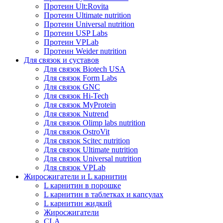
Протеин Ult:Rovita
Протеин Ultimate nutrition
Протеин Universal nutrition
Протеин USP Labs
Протеин VPLab
Протеин Weider nutrition
Для связок и суставов
Для связок Biotech USA
Для связок Form Labs
Для связок GNC
Для связок Hi-Tech
Для связок MyProtein
Для связок Nutrend
Для связок Olimp labs nutrition
Для связок OstroVit
Для связок Scitec nutrition
Для связок Ultimate nutrition
Для связок Universal nutrition
Для связок VPLab
Жиросжигатели и L карнитин
L карнитин в порошке
L карнитин в таблетках и капсулах
L карнитин жидкий
Жиросжигатели
CLA