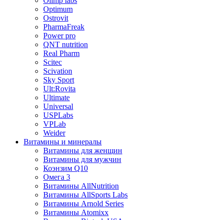
Olimp labs
Optimum
Ostrovit
PharmaFreak
Power pro
QNT nutrition
Real Pharm
Scitec
Scivation
Sky Sport
Ult:Rovita
Ultimate
Universal
USPLabs
VPLab
Weider
Витамины и минералы
Витамины для женщин
Витамины для мужчин
Коэнзим Q10
Омега 3
Витамины AllNutrition
Витамины AllSports Labs
Витамины Arnold Series
Витамины Atomixx