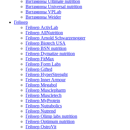
Витамины Ultimate nutrition
Витамины Universal nutrition
Витамины VPLab
Витамины Weider
Гейнер
Гейнер ActivLab
Гейнер AllNutrition
Гейнер Arnold Schwarzenegger
Гейнер Biotech USA
Гейнер BSN nutrition
Гейнер Dymatize nutrition
Гейнер FitMax
Гейнер Form Labs
Гейнер Gifted
Гейнер HyperStrenght
Гейнер Inner Armour
Гейнер Megabol
Гейнер Musclepharm
Гейнер Muscletech
Гейнер MyProtein
Гейнер Nutrabolics
Гейнер Nutrend
Гейнер Olimp labs nutrition
Гейнер Optimum nutrition
Гейнер OstroVit