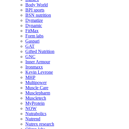
Body World
BPI sports
BSN nutrition
Dymatize
Dynamic
FitMax
Form labs
Gaspari
GAT
Gifted Nutrition
GNC
Inner Armour
Ironmaxx
Kevin Levrone
MHP
Multipower
Muscle Care
Musclepharm
Muscletech
MyProtein
NOW
Nutrabolics
Nutrend
Nutrex research