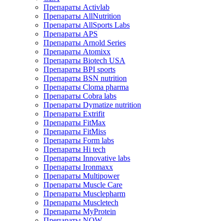
Препараты Activlab
Препараты AllNutrition
Препараты AllSports Labs
Препараты APS
Препараты Arnold Series
Препараты Atomixx
Препараты Biotech USA
Препараты BPI sports
Препараты BSN nutrition
Препараты Cloma pharma
Препараты Cobra labs
Препараты Dymatize nutrition
Препараты Extrifit
Препараты FitMax
Препараты FitMiss
Препараты Form labs
Препараты Hi tech
Препараты Innovative labs
Препараты Ironmaxx
Препараты Multipower
Препараты Muscle Care
Препараты Musclepharm
Препараты Muscletech
Препараты MyProtein
Препараты NOW