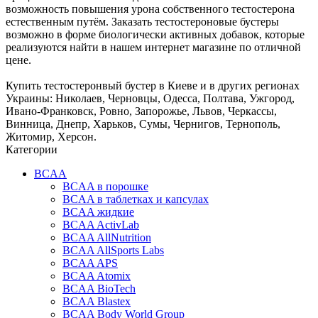
возможность повышения урона собственного тестостерона
естественным путём. Заказать тестостероновые бустеры
возможно в форме биологически активных добавок, которые
реализуются найти в нашем интернет магазине по отличной
цене.
Купить тестостеронвый бустер в Киеве и в других регионах
Украины: Николаев, Черновцы, Одесса, Полтава, Ужгород,
Ивано-Франковск, Ровно, Запорожье, Львов, Черкассы,
Винница, Днепр, Харьков, Сумы, Чернигов, Тернополь,
Житомир, Херсон.
Категории
BCAA
BCAA в порошке
BCAA в таблетках и капсулах
BCAA жидкие
BCAA ActivLab
BCAA AllNutrition
BCAA AllSports Labs
BCAA APS
BCAA Atomix
BCAA BioTech
BCAA Blastex
BCAA Body World Group