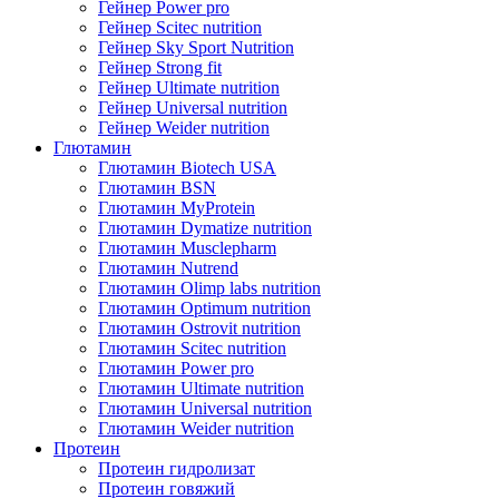
Гейнер Power pro
Гейнер Scitec nutrition
Гейнер Sky Sport Nutrition
Гейнер Strong fit
Гейнер Ultimate nutrition
Гейнер Universal nutrition
Гейнер Weider nutrition
Глютамин
Глютамин Biotech USA
Глютамин BSN
Глютамин MyProtein
Глютамин Dymatize nutrition
Глютамин Musclepharm
Глютамин Nutrend
Глютамин Olimp labs nutrition
Глютамин Optimum nutrition
Глютамин Ostrovit nutrition
Глютамин Scitec nutrition
Глютамин Power pro
Глютамин Ultimate nutrition
Глютамин Universal nutrition
Глютамин Weider nutrition
Протеин
Протеин гидролизат
Протеин говяжий