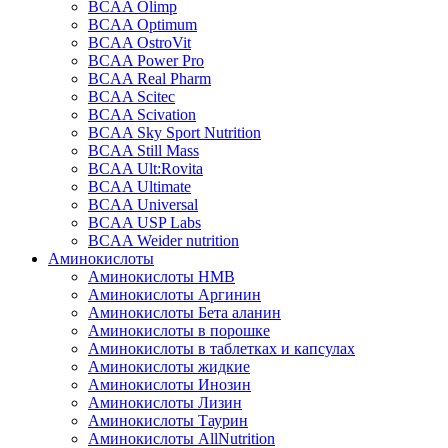
BCAA Olimp
BCAA Optimum
BCAA OstroVit
BCAA Power Pro
BCAA Real Pharm
BCAA Scitec
BCAA Scivation
BCAA Sky Sport Nutrition
BCAA Still Mass
BCAA Ult:Rovita
BCAA Ultimate
BCAA Universal
BCAA USP Labs
BCAA Weider nutrition
Аминокислоты
Аминокислоты HMB
Аминокислоты Аргинин
Аминокислоты Бета аланин
Аминокислоты в порошке
Аминокислоты в таблетках и капсулах
Аминокислоты жидкие
Аминокислоты Инозин
Аминокислоты Лизин
Аминокислоты Таурин
Аминокислоты AllNutrition