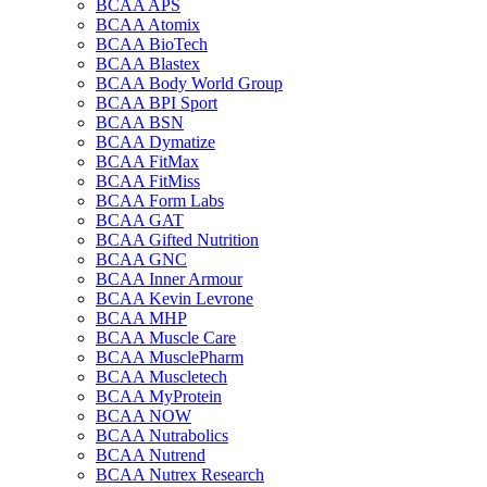
BCAA APS
BCAA Atomix
BCAA BioTech
BCAA Blastex
BCAA Body World Group
BCAA BPI Sport
BCAA BSN
BCAA Dymatize
BCAA FitMax
BCAA FitMiss
BCAA Form Labs
BCAA GAT
BCAA Gifted Nutrition
BCAA GNC
BCAA Inner Armour
BCAA Kevin Levrone
BCAA MHP
BCAA Muscle Care
BCAA MusclePharm
BCAA Muscletech
BCAA MyProtein
BCAA NOW
BCAA Nutrabolics
BCAA Nutrend
BCAA Nutrex Research