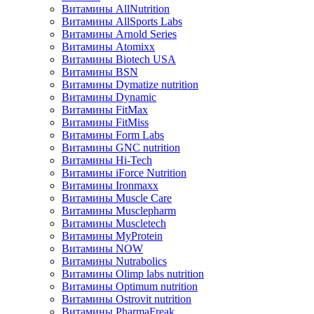
Витамины AllNutrition
Витамины AllSports Labs
Витамины Arnold Series
Витамины Atomixx
Витамины Biotech USA
Витамины BSN
Витамины Dymatize nutrition
Витамины Dynamic
Витамины FitMax
Витамины FitMiss
Витамины Form Labs
Витамины GNC nutrition
Витамины Hi-Tech
Витамины iForce Nutrition
Витамины Ironmaxx
Витамины Muscle Care
Витамины Musclepharm
Витамины Muscletech
Витамины MyProtein
Витамины NOW
Витамины Nutrabolics
Витамины Olimp labs nutrition
Витамины Optimum nutrition
Витамины Ostrovit nutrition
Витамины PharmaFreak