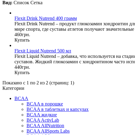
Вид:
Список
Сетка
Flexit Drink Nutrend 400 грамм
Flexit Drink Nutrend – продукт глюкозамин хондроитин 
мире спорта, где суставы атлетов получают значительные
460грн.
Купить
Flexit Liquid Nutrend 500 мл
Flexit Liquid Nutrend – добавка, что используется на ст
суставов. Жидкий глюкозамин с хондроитином часто испо
440грн.
Купить
Показано с 1 по 2 из 2 (страниц: 1)
Категории
BCAA
BCAA в порошке
BCAA в таблетках и капсулах
BCAA жидкие
BCAA ActivLab
BCAA AllNutrition
BCAA AllSports Labs