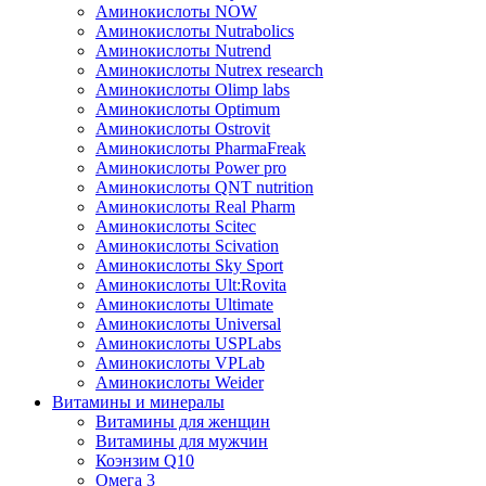
Аминокислоты NOW
Аминокислоты Nutrabolics
Аминокислоты Nutrend
Аминокислоты Nutrex research
Аминокислоты Olimp labs
Аминокислоты Optimum
Аминокислоты Ostrovit
Аминокислоты PharmaFreak
Аминокислоты Power pro
Аминокислоты QNT nutrition
Аминокислоты Real Pharm
Аминокислоты Scitec
Аминокислоты Scivation
Аминокислоты Sky Sport
Аминокислоты Ult:Rovita
Аминокислоты Ultimate
Аминокислоты Universal
Аминокислоты USPLabs
Аминокислоты VPLab
Аминокислоты Weider
Витамины и минералы
Витамины для женщин
Витамины для мужчин
Коэнзим Q10
Омега 3