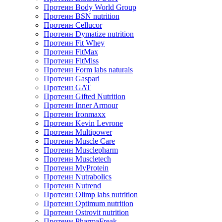
Протеин Body World Group
Протеин BSN nutrition
Протеин Cellucor
Протеин Dymatize nutrition
Протеин Fit Whey
Протеин FitMax
Протеин FitMiss
Протеин Form labs naturals
Протеин Gaspari
Протеин GAT
Протеин Gifted Nutrition
Протеин Inner Armour
Протеин Ironmaxx
Протеин Kevin Levrone
Протеин Multipower
Протеин Muscle Care
Протеин Musclepharm
Протеин Muscletech
Протеин MyProtein
Протеин Nutrabolics
Протеин Nutrend
Протеин Olimp labs nutrition
Протеин Optimum nutrition
Протеин Ostrovit nutrition
Протеин PharmaFreak