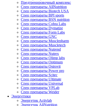
Предтренировочный комплекс
Спец препараты AllNutrition
Спец препараты Biotech USA
Спец препараты BPI sports
Спец препараты BSN nutrition
Спец препараты Cobra Labs
Спец препараты Dymatize
Спец препараты Form Labs
Спец препараты GNC
Спец препараты Musclepharm
Спец препараты Muscletech
Спец препараты Nutrend
Спец препараты Nutrex
Спец препараты Olimp labs
Спец препараты Optimum
Спец препараты Ostrovit
Спец препараты Power pro
Спец препараты Scitec
Спец препараты Ultimate
Спец препараты Universal
Спец препараты VPLab
Спец препараты Weider
Энергетики
Энергетик Activlab
Энергетик AllNutrition