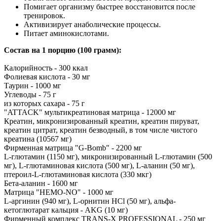
Помигает организму быстрее восстановится после
тренировок.
Активизирует анаболические процессы.
Питает аминокислотами.
Состав на 1 порцию (100 грамм):
Калорийность - 300 ккал
Фолиевая кислота - 30 мг
Таурин - 1000 мг
Углеводы - 75 г
из которых сахара - 75 г
"ATTACK" мультикреатиновая матрица - 12000 мг
Креатин, микронизированный креатин, креатин пируват,
креатин цитрат, креатин безводный, в том числе чистого
креатина (10567 мг)
Фирменная матрица "G-Bomb" - 2200 мг
L-глютамин (1150 мг), микронизированный L-глютамин (500
мг), L-глютаминовая кислота (500 мг), L-аланин (50 мг),
птероил-L-глютаминовая кислота (330 мкг)
Бета-аланин - 1600 мг
Матрица "НЕМО-NO" - 1000 мг
L-аргинин (940 мг), L-орнитин HCl (50 мг), альфа-
кетоглютарат кальция - AKG (10 мг)
Фирменный комплекс TRANS-X PROFESSIONAL - 250 мг