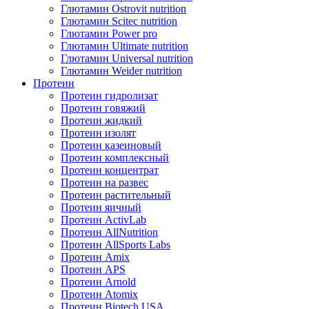
Глютамин Ostrovit nutrition
Глютамин Scitec nutrition
Глютамин Power pro
Глютамин Ultimate nutrition
Глютамин Universal nutrition
Глютамин Weider nutrition
Протеин
Протеин гидролизат
Протеин говяжий
Протеин жидкий
Протеин изолят
Протеин казеиновый
Протеин комплексный
Протеин концентрат
Протеин на развес
Протеин растительный
Протеин яичный
Протеин ActivLab
Протеин AllNutrition
Протеин AllSports Labs
Протеин Amix
Протеин APS
Протеин Arnold
Протеин Atomix
Протеин Biotech USA