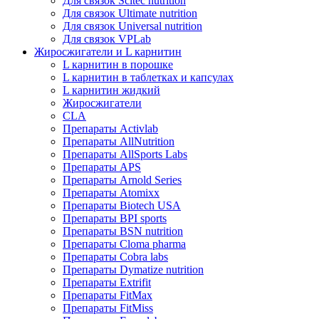
Для связок Scitec nutrition
Для связок Ultimate nutrition
Для связок Universal nutrition
Для связок VPLab
Жиросжигатели и L карнитин
L карнитин в порошке
L карнитин в таблетках и капсулах
L карнитин жидкий
Жиросжигатели
CLA
Препараты Activlab
Препараты AllNutrition
Препараты AllSports Labs
Препараты APS
Препараты Arnold Series
Препараты Atomixx
Препараты Biotech USA
Препараты BPI sports
Препараты BSN nutrition
Препараты Cloma pharma
Препараты Cobra labs
Препараты Dymatize nutrition
Препараты Extrifit
Препараты FitMax
Препараты FitMiss