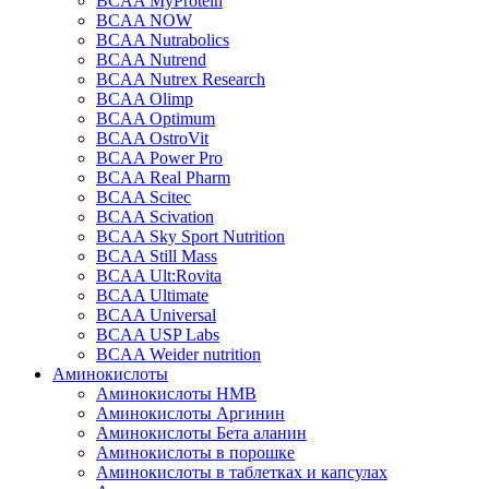
BCAA MyProtein
BCAA NOW
BCAA Nutrabolics
BCAA Nutrend
BCAA Nutrex Research
BCAA Olimp
BCAA Optimum
BCAA OstroVit
BCAA Power Pro
BCAA Real Pharm
BCAA Scitec
BCAA Scivation
BCAA Sky Sport Nutrition
BCAA Still Mass
BCAA Ult:Rovita
BCAA Ultimate
BCAA Universal
BCAA USP Labs
BCAA Weider nutrition
Аминокислоты
Аминокислоты HMB
Аминокислоты Аргинин
Аминокислоты Бета аланин
Аминокислоты в порошке
Аминокислоты в таблетках и капсулах