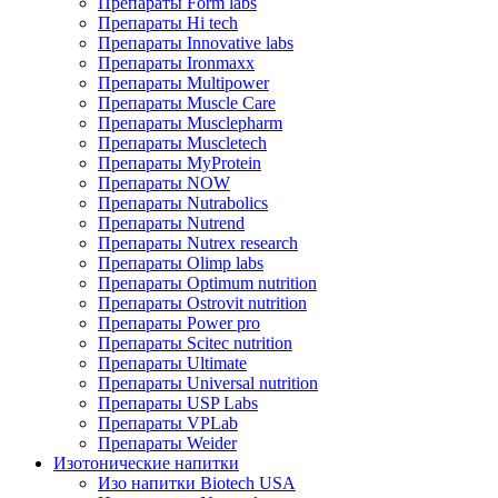
Препараты Form labs
Препараты Hi tech
Препараты Innovative labs
Препараты Ironmaxx
Препараты Multipower
Препараты Muscle Care
Препараты Musclepharm
Препараты Muscletech
Препараты MyProtein
Препараты NOW
Препараты Nutrabolics
Препараты Nutrend
Препараты Nutrex research
Препараты Olimp labs
Препараты Optimum nutrition
Препараты Ostrovit nutrition
Препараты Power pro
Препараты Scitec nutrition
Препараты Ultimate
Препараты Universal nutrition
Препараты USP Labs
Препараты VPLab
Препараты Weider
Изотонические напитки
Изо напитки Biotech USA