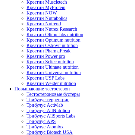
Креатин Muscletech
Креатин MyProtein
Креатин NOW
Креатин Nutrabolics
Креатин Nutrend
Креатин Nutrex Research
Креатин Olimp labs nutrition
Креатин Optimum nutrition
Креатин Ostrovit nutrition
Креатин PharmaFreak
Креатин Power pro
Креатин Scitec nutrition
Креатин Ultimate nutrition
Креатин Universal nutrition
Креатин USP Labs
Креатин Weider nutrition
Повышающие тестостерон
Тестостероновые бустеры
Трибулус террестрис
Трибулус Activlab
Трибулус AllNutrition
Трибулус AllSports Labs
Трибулус APS
Трибулус Atomixx
Трибулус Biotech USA