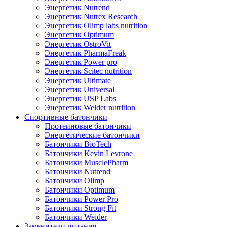
Энергетик Nutrend
Энергетик Nutrex Research
Энергетик Olimp labs nutrition
Энергетик Optimum
Энергетик OstroVit
Энергетик PharmaFreak
Энергетик Power pro
Энергетик Scitec nutrition
Энергетик Ultimate
Энергетик Universal
Энергетик USP Labs
Энергетик Weider nutrition
Спортивные батончики
Протеиновые батончики
Энергетические батончики
Батончики BioTech
Батончики Kevin Levrone
Батончики MusclePharm
Батончики Nutrend
Батончики Olimp
Батончики Optimum
Батончики Power Pro
Батончики Strong Fit
Батончики Weider
Заменители питания