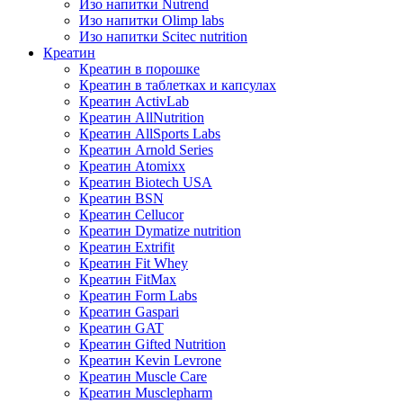
Изо напитки Nutrend
Изо напитки Olimp labs
Изо напитки Scitec nutrition
Креатин
Креатин в порошке
Креатин в таблетках и капсулах
Креатин ActivLab
Креатин AllNutrition
Креатин AllSports Labs
Креатин Arnold Series
Креатин Atomixx
Креатин Biotech USA
Креатин BSN
Креатин Cellucor
Креатин Dymatize nutrition
Креатин Extrifit
Креатин Fit Whey
Креатин FitMax
Креатин Form Labs
Креатин Gaspari
Креатин GAT
Креатин Gifted Nutrition
Креатин Kevin Levrone
Креатин Muscle Care
Креатин Musclepharm