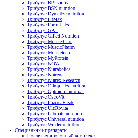
Трибулус BPI sports
Трибулус BSN nutrition
Трибулус Dymatize nutrition
Трибулус FitMax
Трибулус Form Labs
Трибулус GAT
Трибулус Gifted Nutrition
Трибулус Muscle Care
Трибулус MusclePharm
Трибулус Muscletech
Трибулус MyProtein
Трибулус NOW
Трибулус Nutrabolics
Трибулус Nutrend
Трибулус Nutrex Research
Трибулус Olimp labs nutrition
Трибулус Optimum nutrition
Трибулус OstroVit
Трибулус PharmaFreak
Трибулус Ult:Rovita
Трибулус Ultimate nutrition
Трибулус Universal nutrition
Трибулус Weider nutrition
Специальные препараты
Послетренировочный комплекс