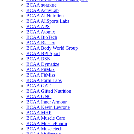
BCAA жидкие
BCAA ActivLab
BCAA AllNutrition
BCAA AllSports Labs
BCAA APS
BCAA Atomix
BCAA BioTech
BCAA Blastex
BCAA Body World Group
BCAA BPI Sport
BCAA BSN
BCAA Dymatize
BCAA FitMax
BCAA FitMiss
BCAA Form Labs
BCAA GAT
BCAA Gifted Nutrition
BCAA GNC
BCAA Inner Armour
BCAA Kevin Levrone
BCAA MHP
BCAA Muscle Care
BCAA MusclePharm
BCAA Muscletech