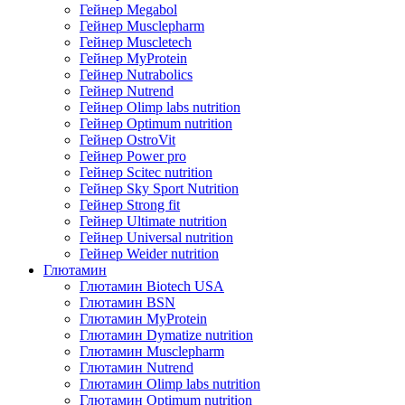
Гейнер Megabol
Гейнер Musclepharm
Гейнер Muscletech
Гейнер MyProtein
Гейнер Nutrabolics
Гейнер Nutrend
Гейнер Olimp labs nutrition
Гейнер Optimum nutrition
Гейнер OstroVit
Гейнер Power pro
Гейнер Scitec nutrition
Гейнер Sky Sport Nutrition
Гейнер Strong fit
Гейнер Ultimate nutrition
Гейнер Universal nutrition
Гейнер Weider nutrition
Глютамин
Глютамин Biotech USA
Глютамин BSN
Глютамин MyProtein
Глютамин Dymatize nutrition
Глютамин Musclepharm
Глютамин Nutrend
Глютамин Olimp labs nutrition
Глютамин Optimum nutrition