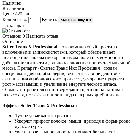
Наличие:
В наличии
Цена:
420грн.
Количество:
Купить
в закладки
Отзывов: 0
Написать отзыв
Описание
Scitec Trans X Professional
– это комплексный креатин с
включенными аминокислотами, который обеспечивает
полноценное снабжение организмом полезных компонентов
дабы выполнить стимуляцию увеличение прироста мышечной
массы. Препарат «Скитес Транс Икс Профешнл» создан
специально для бодибилдеров, ведь его главное действие –
активизация анаболического процесса, ускорение прироста
рост массы мышц и увеличение энергетического запаса.
Отзывы потребителей подтверждают то, что цена на товар
невысокая, но эффективность вида с первых дней приема.
Эффект Scitec Trans X Professional:
Лучше усваивается креатин.
Ускоряет прирост волокон мышц, приводя к формировке
мускулатуры.
Увеличивает выносливость и придает больше сил.