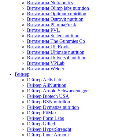
Витамины Nutrabolics
Витамины Olimp labs nutrition
Витамины Optimum nutrition
Витамины Ostrovit nutrition
Витамины PharmaFreak
Витамины PVL
Витамины Scitec nutrition
Витамины The Gummies Co
Витамины Ult:Rovita
Витамины Ultimate nutrition
Витамины Universal nutrition
Витамины VPLab
Витамины Weider
Гейнер
Гейнер ActivLab
Гейнер AllNutrition
Гейнер Arnold Schwarzenegger
Гейнер Biotech USA
Гейнер BSN nutrition
Гейнер Dymatize nutrition
Гейнер FitMax
Гейнер Form Labs
Гейнер Gifted
Гейнер HyperStrenght
Гейнер Inner Armour