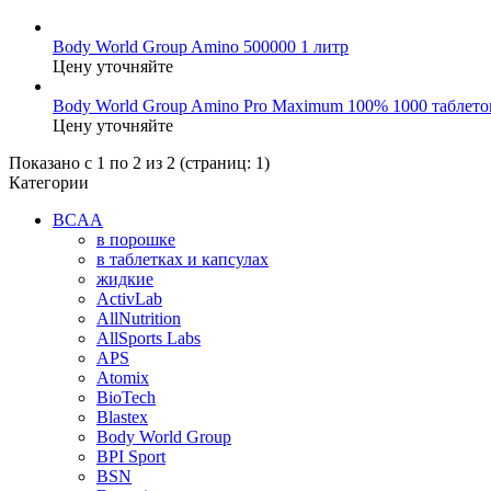
Body World Group Amino 500000 1 литр
Цену уточняйте
Body World Group Amino Pro Maximum 100% 1000 таблето
Цену уточняйте
Показано с 1 по 2 из 2 (страниц: 1)
Категории
BCAA
в порошке
в таблетках и капсулах
жидкие
ActivLab
AllNutrition
AllSports Labs
APS
Atomix
BioTech
Blastex
Body World Group
BPI Sport
BSN