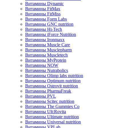
Витамины Dynamic
Витамины FitMax
Витамины FitMiss
Витамины Form Labs
Витамины GNC nutrition
Витамины Hi-Tech
Витамины iForce Nutrition
Витамины Ironmaxx
Витамины Muscle Care
Витамины Musclepharm
Витамины Muscletech
Витамины MyProtein
Витамины NOW
Витамины Nutrabolics
Витамины Olimp labs nutrition
Витамины Optimum nutrition
Витамины Ostrovit nutrition
Витамины PharmaFreak
Витамины PVL
Витамины Scitec nutrition
Витамины The Gummies Co
Витамины Ult:Rovita
Витамины Ultimate nutrition
Витамины Universal nutrition
Витамины VPLab