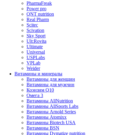
PharmaFreak
Power pro
QNT nutrition
Real Pharm
Scitec
Scivation
Sky Sport
Ult:Rovita
Ultimate
Universal
USPLabs
VPLab
Weider
Витамины и минералы
Витамины для женщин
Витамины для мужчин
Коэнзим Q10
Омега 3
Витамины AllNutrition
Витамины AllSports Labs
Витамины Arnold Series
Витамины Atomixx
Витамины Biotech USA
Витамины BSN
Витамины Dymatize nutrition