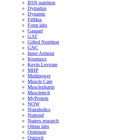
BSN nutrition
Dymatize
Dynamic
FitMax
Form labs
Gaspari
GAT
Gifted Nutrition
GNC
Inner Armour
Ironmaxx
Kevin Levrone
MHP
Multipower
Muscle Care
Musclepharm
Muscletech
MyProtein
NOW
Nutrabolics
Nutrend
Nutrex research
Olimp labs
Optimum
Ostrovit