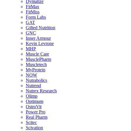
Dymatize
FitMax
FitMiss
Form Labs
GAT
Gifted Nutrition
GNC
Inner Armour
Kevin Levrone
MHP
Muscle Care
MusclePharm
Muscletech
MyProtein
NOW
Nutrabolics
Nutrend
Nutrex Research
Olimp
Optimum
OstroVit
Power Pro
Real Pharm
Scitec
Scivation