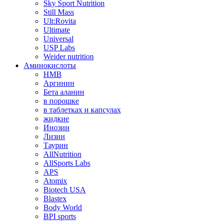
Sky Sport Nutrition
Still Mass
Ult:Rovita
Ultimate
Universal
USP Labs
Weider nutrition
Аминокислоты
HMB
Аргинин
Бета аланин
в порошке
в таблетках и капсулах
жидкие
Инозин
Лизин
Таурин
AllNutrition
AllSports Labs
APS
Atomix
Biotech USA
Blastex
Body World
BPI sports