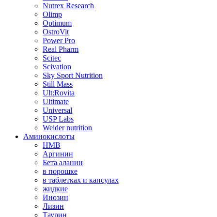
Nutrex Research
Olimp
Optimum
OstroVit
Power Pro
Real Pharm
Scitec
Scivation
Sky Sport Nutrition
Still Mass
Ult:Rovita
Ultimate
Universal
USP Labs
Weider nutrition
Аминокислоты
HMB
Аргинин
Бета аланин
в порошке
в таблетках и капсулах
жидкие
Инозин
Лизин
Таурин