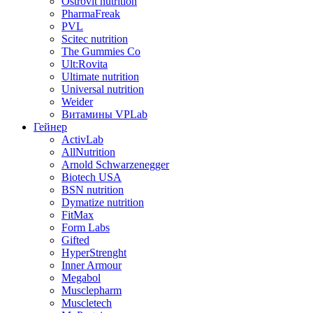
Ostrovit nutrition
PharmaFreak
PVL
Scitec nutrition
The Gummies Co
Ult:Rovita
Ultimate nutrition
Universal nutrition
Weider
Витамины VPLab
Гейнер
ActivLab
AllNutrition
Arnold Schwarzenegger
Biotech USA
BSN nutrition
Dymatize nutrition
FitMax
Form Labs
Gifted
HyperStrenght
Inner Armour
Megabol
Musclepharm
Muscletech