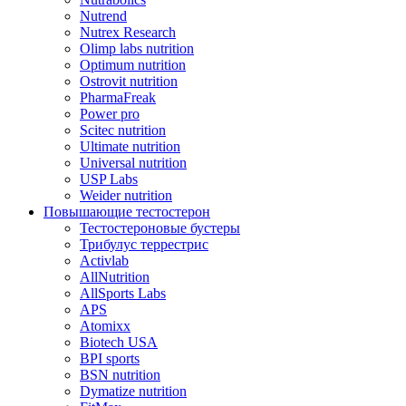
Nutrend
Nutrex Research
Olimp labs nutrition
Optimum nutrition
Ostrovit nutrition
PharmaFreak
Power pro
Scitec nutrition
Ultimate nutrition
Universal nutrition
USP Labs
Weider nutrition
Повышающие тестостерон
Тестостероновые бустеры
Трибулус террестрис
Activlab
AllNutrition
AllSports Labs
APS
Atomixx
Biotech USA
BPI sports
BSN nutrition
Dymatize nutrition