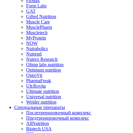
FitMax
Form Labs
GAT
Gifted Nutrition
Muscle Care
MusclePharm
Muscletech
MyProtein
NOW
Nutrabolics
Nutrend
Nutrex Research
Olimp labs nutrition
Optimum nutrition
OstroVit
PharmaFreak
Ult:Rovita
Ultimate nutrition
Universal nutrition
Weider nutrition
Специальные препараты
Послетренировочный комплекс
Предтренировочный комплекс
AllNutrition
Biotech USA