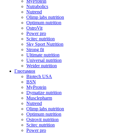
MyProtein
Nutrabolics
Nutrend
Olimp labs nutrition
Optimum nutrition
OstroVit
Power pro
Scitec nutrition
Sky Sport Nutrition
Strong fit
Ultimate nutrition
Universal nutrition
Weider nutrition
Глютамин
Biotech USA
BSN
MyProtein
Dymatize nutrition
Musclepharm
Nutrend
Olimp labs nutrition
Optimum nutrition
Ostrovit nutrition
Scitec nutrition
Power pro