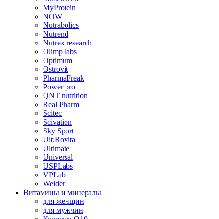
MyProtein
NOW
Nutrabolics
Nutrend
Nutrex research
Olimp labs
Optimum
Ostrovit
PharmaFreak
Power pro
QNT nutrition
Real Pharm
Scitec
Scivation
Sky Sport
Ult:Rovita
Ultimate
Universal
USPLabs
VPLab
Weider
Витамины и минералы
для женщин
для мужчин
Коэнзим Q10