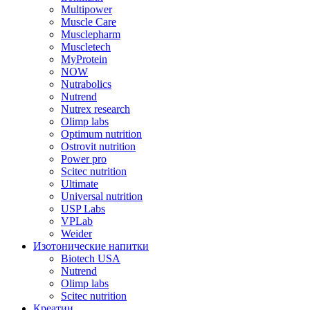
Multipower
Muscle Care
Musclepharm
Muscletech
MyProtein
NOW
Nutrabolics
Nutrend
Nutrex research
Olimp labs
Optimum nutrition
Ostrovit nutrition
Power pro
Scitec nutrition
Ultimate
Universal nutrition
USP Labs
VPLab
Weider
Изотонические напитки
Biotech USA
Nutrend
Olimp labs
Scitec nutrition
Креатин