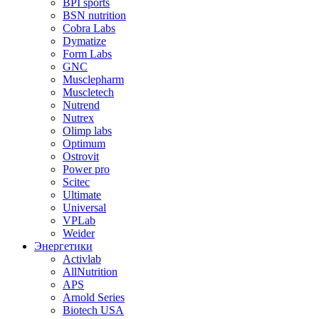
BPI sports
BSN nutrition
Cobra Labs
Dymatize
Form Labs
GNC
Musclepharm
Muscletech
Nutrend
Nutrex
Olimp labs
Optimum
Ostrovit
Power pro
Scitec
Ultimate
Universal
VPLab
Weider
Энергетики
Activlab
AllNutrition
APS
Arnold Series
Biotech USA