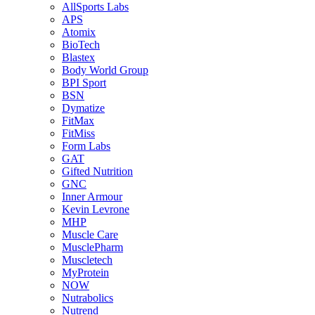
AllSports Labs
APS
Atomix
BioTech
Blastex
Body World Group
BPI Sport
BSN
Dymatize
FitMax
FitMiss
Form Labs
GAT
Gifted Nutrition
GNC
Inner Armour
Kevin Levrone
MHP
Muscle Care
MusclePharm
Muscletech
MyProtein
NOW
Nutrabolics
Nutrend