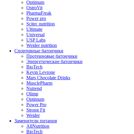
Optimum
OstroVit
PharmaFreak
Power pro
Scitec nutrition
Ultimate
Universal
USP Labs
Weider nutrition
Спортивные батончики
Протеиновые батончики
Энергетические батончики
BioTech
Kevin Levrone
Mars Chocolate Drinks
MusclePharm
Nutrend
Olimp
Optimum
Power Pro
Strong Fit
Weider
Заменители питания
AllNutrition
BioTech