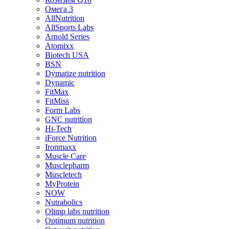
Омега 3
AllNutrition
AllSports Labs
Arnold Series
Atomixx
Biotech USA
BSN
Dymatize nutrition
Dynamic
FitMax
FitMiss
Form Labs
GNC nutrition
Hi-Tech
iForce Nutrition
Ironmaxx
Muscle Care
Musclepharm
Muscletech
MyProtein
NOW
Nutrabolics
Olimp labs nutrition
Optimum nutrition