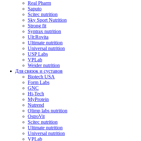
Real Pharm
Saputo
Scitec nutrition
Sky Sport Nutrition
Strong fit
Syntrax nutrition
Ult:Rovita
Ultimate nutrition
Universal nutrition
USP Labs
VPLab
Weider nutrition
Для связок и суставов
Biotech USA
Form Labs
GNC
Hi-Tech
MyProtein
Nutrend
Olimp labs nutrition
OstroVit
Scitec nutrition
Ultimate nutrition
Universal nutrition
VPLab