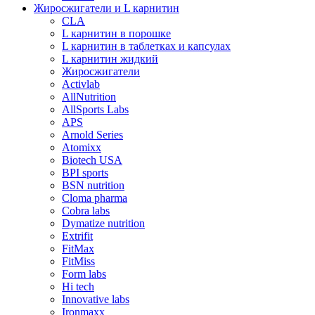
Жиросжигатели и L карнитин
CLA
L карнитин в порошке
L карнитин в таблетках и капсулах
L карнитин жидкий
Жиросжигатели
Activlab
AllNutrition
AllSports Labs
APS
Arnold Series
Atomixx
Biotech USA
BPI sports
BSN nutrition
Cloma pharma
Cobra labs
Dymatize nutrition
Extrifit
FitMax
FitMiss
Form labs
Hi tech
Innovative labs
Ironmaxx