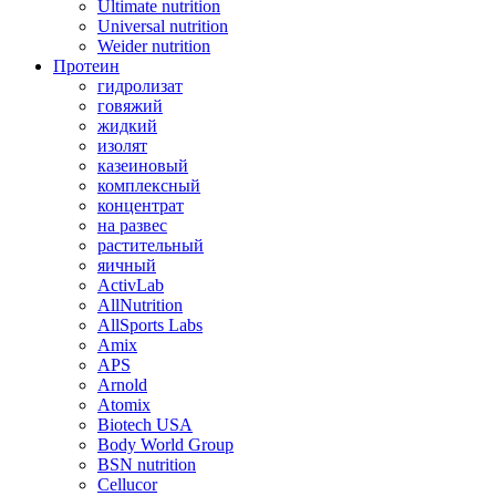
Ultimate nutrition
Universal nutrition
Weider nutrition
Протеин
гидролизат
говяжий
жидкий
изолят
казеиновый
комплексный
концентрат
на развес
растительный
яичный
ActivLab
AllNutrition
AllSports Labs
Amix
APS
Arnold
Atomix
Biotech USA
Body World Group
BSN nutrition
Cellucor