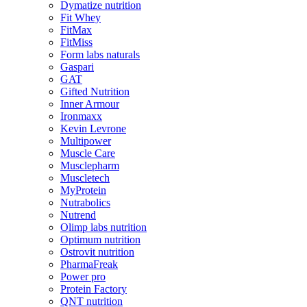
Dymatize nutrition
Fit Whey
FitMax
FitMiss
Form labs naturals
Gaspari
GAT
Gifted Nutrition
Inner Armour
Ironmaxx
Kevin Levrone
Multipower
Muscle Care
Musclepharm
Muscletech
MyProtein
Nutrabolics
Nutrend
Olimp labs nutrition
Optimum nutrition
Ostrovit nutrition
PharmaFreak
Power pro
Protein Factory
QNT nutrition