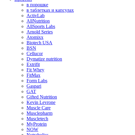
в порошке
в таблетках и капсулах
ActivLab
AllNutrition
AllSports Labs
Arnold Series
Atomixx
Biotech USA
BSN
Cellucor
Dymatize nutrition
Extrifit
Fit Whey
FitMax
Form Labs
Gaspari
GAT
Gifted Nutrition
Kevin Levrone
Muscle Care
Musclepharm
Muscletech
MyProtein
NOW
Nutrabolics