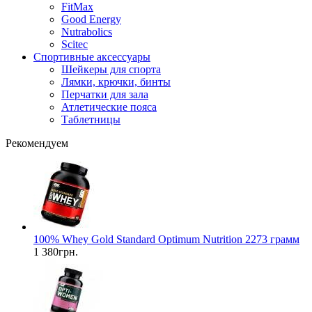
FitMax
Good Energy
Nutrabolics
Scitec
Спортивные аксессуары
Шейкеры для спорта
Лямки, крючки, бинты
Перчатки для зала
Атлетические пояса
Таблетницы
Рекомендуем
100% Whey Gold Standard Optimum Nutrition 2273 грамм
1 380грн.