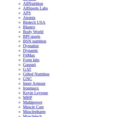
AllNutrition
AllSports Labs
APS
Atomix
Biotech USA
Blastex
Body World
BPI sports
BSN nutrition
Dymatize
Dynamic
FitMax
Form labs
Gaspari
GAT
Gifted Nutrition
GNC
Inner Armour
Ironmaxx
Kevin Levrone
MHP
Multipower
Muscle Care
Musclepharm
Muscletech