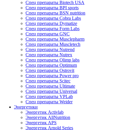
Спец препараты Biotech USA
Спец препараты BPI sports
Спец препараты BSN nutrition
Спец препараты Cobra Labs
Спец препараты Dymatize
Спец препараты Form Labs
Спец препараты GNC
Спец препараты Musclepharm
Спец препараты Muscletech
Спец препараты Nutrend
Спец препараты Nutrex
Спец препараты Olimp labs
Спец препараты Optimum
Спец препараты Ostrovit
Спец препараты Power pro
Спец препараты Scitec
Спец препараты Ultimate
Спец препараты Universal
Спец препараты VPLab
Спец препараты Weider
Энергетики
Энергетик Activlab
Энергетик AllNutrition
Энергетик APS
Энергетик Arnold Series