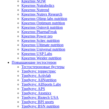
Креатин NOW
Креатин Nutrabolics
Креатин Nutrend
Креатин Nutrex Research
Креатин Olimp labs nutrition
Креатин Optimum nutrition
Креатин Ostrovit nutrition
Креатин PharmaFreak
Креатин Power pro
Креатин Scitec nutrition
Креатин Ultimate nutrition
Креатин Universal nutrition
Креатин USP Labs
Креатин Weider nutrition
Повышающие тестостерон
Тестостероновые бустеры
Трибулус террестрис
Трибулус Activlab
Трибулус AllNutrition
Трибулус AllSports Labs
Трибулус APS
Трибулус Atomixx
Трибулус Biotech USA
Трибулус BPI sports
Трибулус BSN nutrition