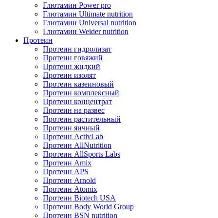
Глютамин Power pro
Глютамин Ultimate nutrition
Глютамин Universal nutrition
Глютамин Weider nutrition
Протеин
Протеин гидролизат
Протеин говяжий
Протеин жидкий
Протеин изолят
Протеин казеиновый
Протеин комплексный
Протеин концентрат
Протеин на развес
Протеин растительный
Протеин яичный
Протеин ActivLab
Протеин AllNutrition
Протеин AllSports Labs
Протеин Amix
Протеин APS
Протеин Arnold
Протеин Atomix
Протеин Biotech USA
Протеин Body World Group
Протеин BSN nutrition