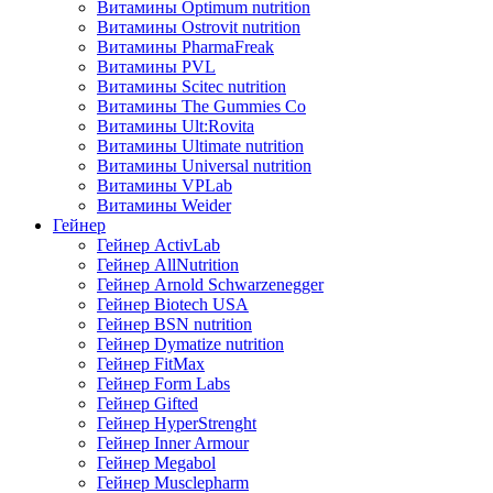
Витамины Optimum nutrition
Витамины Ostrovit nutrition
Витамины PharmaFreak
Витамины PVL
Витамины Scitec nutrition
Витамины The Gummies Co
Витамины Ult:Rovita
Витамины Ultimate nutrition
Витамины Universal nutrition
Витамины VPLab
Витамины Weider
Гейнер
Гейнер ActivLab
Гейнер AllNutrition
Гейнер Arnold Schwarzenegger
Гейнер Biotech USA
Гейнер BSN nutrition
Гейнер Dymatize nutrition
Гейнер FitMax
Гейнер Form Labs
Гейнер Gifted
Гейнер HyperStrenght
Гейнер Inner Armour
Гейнер Megabol
Гейнер Musclepharm