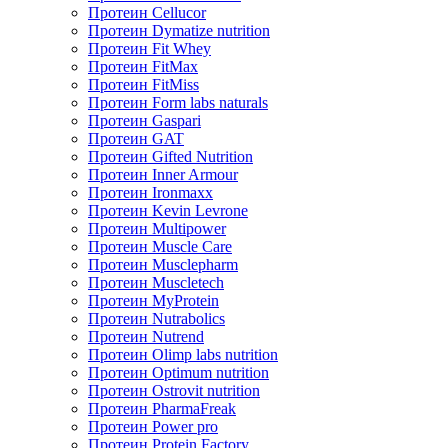
Протеин Cellucor
Протеин Dymatize nutrition
Протеин Fit Whey
Протеин FitMax
Протеин FitMiss
Протеин Form labs naturals
Протеин Gaspari
Протеин GAT
Протеин Gifted Nutrition
Протеин Inner Armour
Протеин Ironmaxx
Протеин Kevin Levrone
Протеин Multipower
Протеин Muscle Care
Протеин Musclepharm
Протеин Muscletech
Протеин MyProtein
Протеин Nutrabolics
Протеин Nutrend
Протеин Olimp labs nutrition
Протеин Optimum nutrition
Протеин Ostrovit nutrition
Протеин PharmaFreak
Протеин Power pro
Протеин Protein Factory