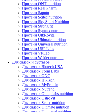
Протеин QNT nutrition
Протеин Real Pharm
Протеин Saputo
Протеин Scitec nutrition
Протеин Sky Sport Nutrition
Протеин Strong fit
Протеин Syntrax nutrition
Протеин Ult:Rovita
Протеин Ultimate nutrition
Протеин Universal nutrition
Протеин USP Labs
Протеин VPLab
Протеин Weider nutrition
Для связок и суставов
Для связок Biotech USA
Для связок Form Labs
Для связок GNC
Для связок Hi-Tech
Для связок MyProtein
Для связок Nutrend
Для связок Olimp labs nutrition
Для связок OstroVit
Для связок Scitec nutrition
Для связок Ultimate nutrition
Для связок Universal nutrition