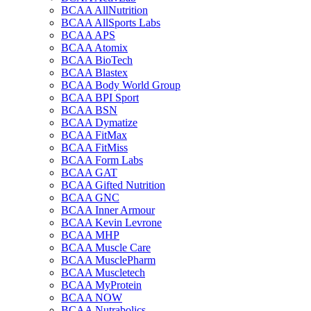
BCAA AllNutrition
BCAA AllSports Labs
BCAA APS
BCAA Atomix
BCAA BioTech
BCAA Blastex
BCAA Body World Group
BCAA BPI Sport
BCAA BSN
BCAA Dymatize
BCAA FitMax
BCAA FitMiss
BCAA Form Labs
BCAA GAT
BCAA Gifted Nutrition
BCAA GNC
BCAA Inner Armour
BCAA Kevin Levrone
BCAA MHP
BCAA Muscle Care
BCAA MusclePharm
BCAA Muscletech
BCAA MyProtein
BCAA NOW
BCAA Nutrabolics