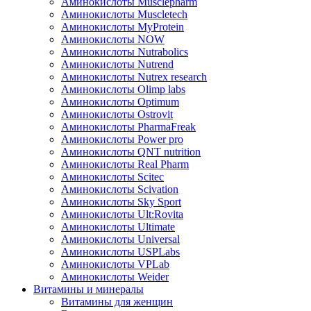
Аминокислоты Musclepharm
Аминокислоты Muscletech
Аминокислоты MyProtein
Аминокислоты NOW
Аминокислоты Nutrabolics
Аминокислоты Nutrend
Аминокислоты Nutrex research
Аминокислоты Olimp labs
Аминокислоты Optimum
Аминокислоты Ostrovit
Аминокислоты PharmaFreak
Аминокислоты Power pro
Аминокислоты QNT nutrition
Аминокислоты Real Pharm
Аминокислоты Scitec
Аминокислоты Scivation
Аминокислоты Sky Sport
Аминокислоты Ult:Rovita
Аминокислоты Ultimate
Аминокислоты Universal
Аминокислоты USPLabs
Аминокислоты VPLab
Аминокислоты Weider
Витамины и минералы
Витамины для женщин