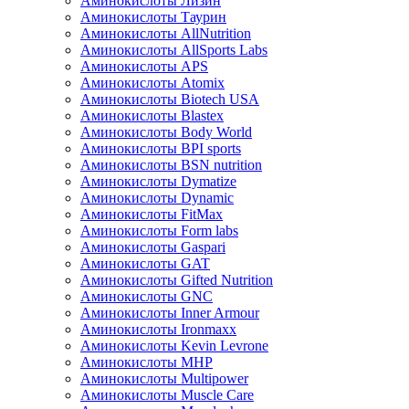
Аминокислоты Лизин
Аминокислоты Таурин
Аминокислоты AllNutrition
Аминокислоты AllSports Labs
Аминокислоты APS
Аминокислоты Atomix
Аминокислоты Biotech USA
Аминокислоты Blastex
Аминокислоты Body World
Аминокислоты BPI sports
Аминокислоты BSN nutrition
Аминокислоты Dymatize
Аминокислоты Dynamic
Аминокислоты FitMax
Аминокислоты Form labs
Аминокислоты Gaspari
Аминокислоты GAT
Аминокислоты Gifted Nutrition
Аминокислоты GNC
Аминокислоты Inner Armour
Аминокислоты Ironmaxx
Аминокислоты Kevin Levrone
Аминокислоты MHP
Аминокислоты Multipower
Аминокислоты Muscle Care