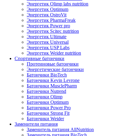
Энергетик Olimp labs nutrition
Энергетик Optimum
Энергетик OstroVit
Энергетик PharmaFreak
Энергетик Power pro
Энергетик Scitec nutrition
Энергетик Ultimate
Энергетик Universal
Энергетик USP Labs
Энергетик Weider nutrition
Спортивные батончики
Протеиновые батончики
Энергетические батончики
Батончики BioTech
Батончики Kevin Levrone
Батончики MusclePharm
Батончики Nutrend
Батончики Olimp
Батончики Optimum
Батончики Power Pro
Батончики Strong Fit
Батончики Weider
Заменители питания
Заменитель питания AllNutrition
Заменитель питания BioTech