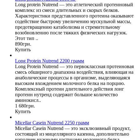
Long protein Nutrend — это атлетический протеиновый
комплекс из смеси длительных и скорых белков.
Характеристики представленного протеина оказывают
содействие быстрому увеличению мускульной массы,
предотвращению катаболизма и стремительному
возобновлению после тяжких физических нагрузок.
Этот тип ..
890грн.
Купить
Long Protein Nutrend 2200 грамм
Long Protein Nutrend — это первоклассная протеиновая
смесь обширного диапазона воздействия, влияющая на
анаболические процессы в организме, выделяющаяся
высоким вхождением молочного белка на порцию.
Комплексный протеин длительного действия лонг
протеин нутренд содержит большое количество
аминокисл..
1 680грн.
Купить
Micellar Casein Nutrend 2250 грамм
Micellar Casein Nutrend — это эксклюзивный продукт,
состоящий из мицеллярного казеина, дополнительно
наполнен нужными частицами молочного белка.