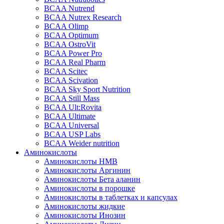
BCAA Nutrend
BCAA Nutrex Research
BCAA Olimp
BCAA Optimum
BCAA OstroVit
BCAA Power Pro
BCAA Real Pharm
BCAA Scitec
BCAA Scivation
BCAA Sky Sport Nutrition
BCAA Still Mass
BCAA Ult:Rovita
BCAA Ultimate
BCAA Universal
BCAA USP Labs
BCAA Weider nutrition
Аминокислоты
Аминокислоты HMB
Аминокислоты Аргинин
Аминокислоты Бета аланин
Аминокислоты в порошке
Аминокислоты в таблетках и капсулах
Аминокислоты жидкие
Аминокислоты Инозин