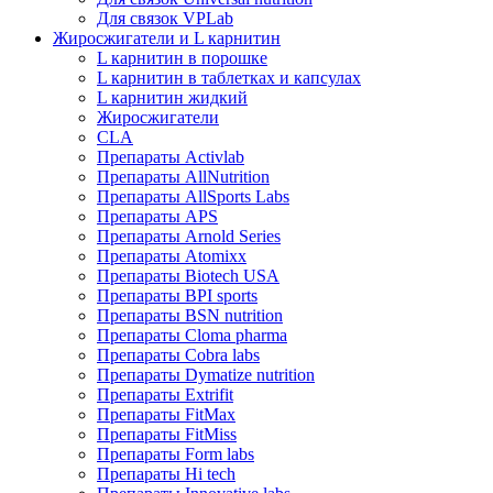
Для связок VPLab
Жиросжигатели и L карнитин
L карнитин в порошке
L карнитин в таблетках и капсулах
L карнитин жидкий
Жиросжигатели
CLA
Препараты Activlab
Препараты AllNutrition
Препараты AllSports Labs
Препараты APS
Препараты Arnold Series
Препараты Atomixx
Препараты Biotech USA
Препараты BPI sports
Препараты BSN nutrition
Препараты Cloma pharma
Препараты Cobra labs
Препараты Dymatize nutrition
Препараты Extrifit
Препараты FitMax
Препараты FitMiss
Препараты Form labs
Препараты Hi tech