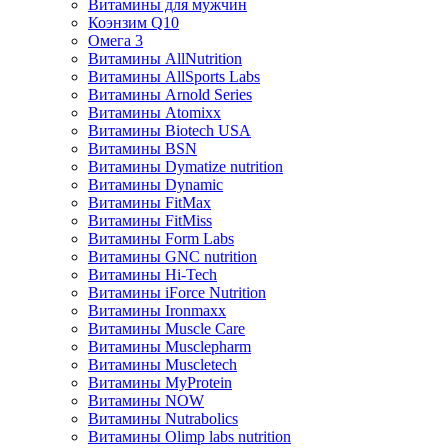
Витамины для мужчин
Коэнзим Q10
Омега 3
Витамины AllNutrition
Витамины AllSports Labs
Витамины Arnold Series
Витамины Atomixx
Витамины Biotech USA
Витамины BSN
Витамины Dymatize nutrition
Витамины Dynamic
Витамины FitMax
Витамины FitMiss
Витамины Form Labs
Витамины GNC nutrition
Витамины Hi-Tech
Витамины iForce Nutrition
Витамины Ironmaxx
Витамины Muscle Care
Витамины Musclepharm
Витамины Muscletech
Витамины MyProtein
Витамины NOW
Витамины Nutrabolics
Витамины Olimp labs nutrition