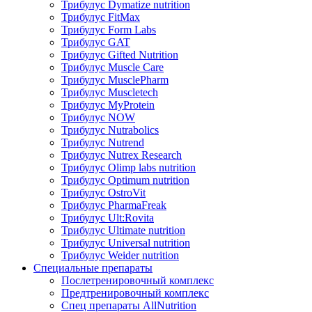
Трибулус Dymatize nutrition
Трибулус FitMax
Трибулус Form Labs
Трибулус GAT
Трибулус Gifted Nutrition
Трибулус Muscle Care
Трибулус MusclePharm
Трибулус Muscletech
Трибулус MyProtein
Трибулус NOW
Трибулус Nutrabolics
Трибулус Nutrend
Трибулус Nutrex Research
Трибулус Olimp labs nutrition
Трибулус Optimum nutrition
Трибулус OstroVit
Трибулус PharmaFreak
Трибулус Ult:Rovita
Трибулус Ultimate nutrition
Трибулус Universal nutrition
Трибулус Weider nutrition
Специальные препараты
Послетренировочный комплекс
Предтренировочный комплекс
Спец препараты AllNutrition