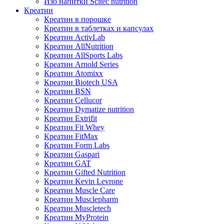
Изо напитки Scitec nutrition
Креатин
Креатин в порошке
Креатин в таблетках и капсулах
Креатин ActivLab
Креатин AllNutrition
Креатин AllSports Labs
Креатин Arnold Series
Креатин Atomixx
Креатин Biotech USA
Креатин BSN
Креатин Cellucor
Креатин Dymatize nutrition
Креатин Extrifit
Креатин Fit Whey
Креатин FitMax
Креатин Form Labs
Креатин Gaspari
Креатин GAT
Креатин Gifted Nutrition
Креатин Kevin Levrone
Креатин Muscle Care
Креатин Musclepharm
Креатин Muscletech
Креатин MyProtein