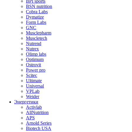
BPI sports
BSN nutrition
Cobra Labs
Dymatize
Form Labs
GNC
Musclepharm
Muscletech
Nutrend
Nutrex
Olimp labs
Optimum
Ostrovit
Power pro
Scitec
Ultimate
Universal
VPLab
Weider
Энергетики
Activlab
AllNutrition
APS
Arnold Series
Biotech USA