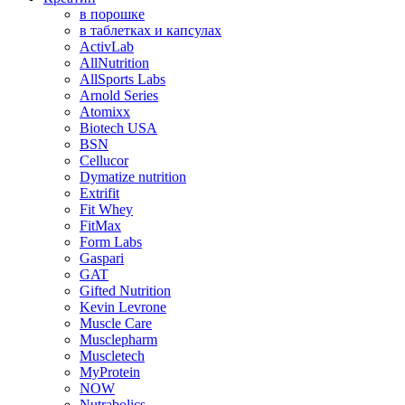
в порошке
в таблетках и капсулах
ActivLab
AllNutrition
AllSports Labs
Arnold Series
Atomixx
Biotech USA
BSN
Cellucor
Dymatize nutrition
Extrifit
Fit Whey
FitMax
Form Labs
Gaspari
GAT
Gifted Nutrition
Kevin Levrone
Muscle Care
Musclepharm
Muscletech
MyProtein
NOW
Nutrabolics