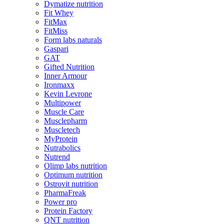
Dymatize nutrition
Fit Whey
FitMax
FitMiss
Form labs naturals
Gaspari
GAT
Gifted Nutrition
Inner Armour
Ironmaxx
Kevin Levrone
Multipower
Muscle Care
Musclepharm
Muscletech
MyProtein
Nutrabolics
Nutrend
Olimp labs nutrition
Optimum nutrition
Ostrovit nutrition
PharmaFreak
Power pro
Protein Factory
QNT nutrition