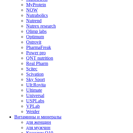
MyProtein
NOW
Nutrabolics
Nutrend
Nutrex research
Olimp labs
Optimum
Ostrovit
PharmaFreak
Power pro
QNT nutrition
Real Pharm
Scitec
Scivation
Sky Sport
Ult:Rovita
Ultimate
Universal
USPLabs
VPLab
Weider
Витамины и минералы
для женщин
для мужчин
Коэнзим Q10