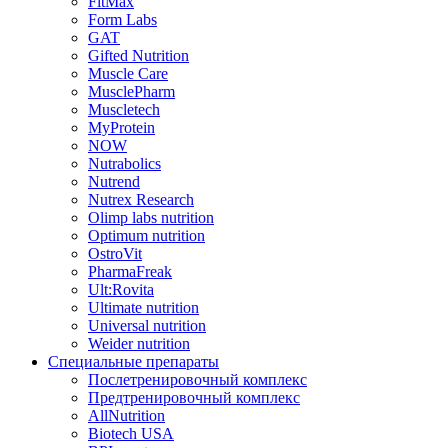
FitMax
Form Labs
GAT
Gifted Nutrition
Muscle Care
MusclePharm
Muscletech
MyProtein
NOW
Nutrabolics
Nutrend
Nutrex Research
Olimp labs nutrition
Optimum nutrition
OstroVit
PharmaFreak
Ult:Rovita
Ultimate nutrition
Universal nutrition
Weider nutrition
Специальные препараты
Послетренировочный комплекс
Предтренировочный комплекс
AllNutrition
Biotech USA