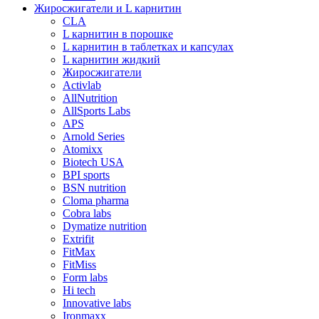
Жиросжигатели и L карнитин
CLA
L карнитин в порошке
L карнитин в таблетках и капсулах
L карнитин жидкий
Жиросжигатели
Activlab
AllNutrition
AllSports Labs
APS
Arnold Series
Atomixx
Biotech USA
BPI sports
BSN nutrition
Cloma pharma
Cobra labs
Dymatize nutrition
Extrifit
FitMax
FitMiss
Form labs
Hi tech
Innovative labs
Ironmaxx