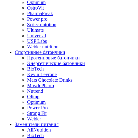
Optimum
OstroVit
PharmaFreak
Power pro
Scitec nutrition
Ultimate
Universal
USP Labs
Weider nutrition
Спортивные батончики
Протеиновые батончики
Энергетические батончики
BioTech
Kevin Levrone
Mars Chocolate Drinks
MusclePharm
Nutrend
Olimp
Optimum
Power Pro
Strong Fit
Weider
Заменители питания
AllNutrition
BioTech