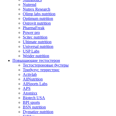
Nutrend
Nutrex Research
Olimp labs nutrition
Optimum nutrition
Ostrovit nutrition
PharmaFreak
Power pro
Scitec nutrition
Ultimate nutrition
Universal nutrition
USP Labs
Weider nutrition
Повышающие тестостерон
Тестостероновые бустеры
Трибулус террестрис
Activlab
AllNutrition
AllSports Labs
APS
Atomixx
Biotech USA
BPI sports
BSN nutrition
Dymatize nutrition