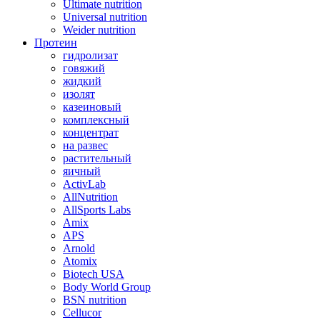
Ultimate nutrition
Universal nutrition
Weider nutrition
Протеин
гидролизат
говяжий
жидкий
изолят
казеиновый
комплексный
концентрат
на развес
растительный
яичный
ActivLab
AllNutrition
AllSports Labs
Amix
APS
Arnold
Atomix
Biotech USA
Body World Group
BSN nutrition
Cellucor