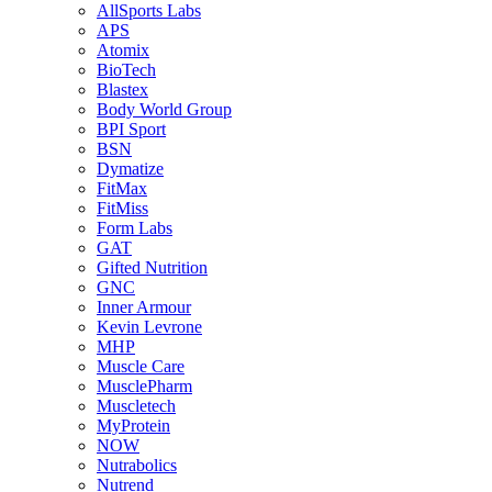
AllSports Labs
APS
Atomix
BioTech
Blastex
Body World Group
BPI Sport
BSN
Dymatize
FitMax
FitMiss
Form Labs
GAT
Gifted Nutrition
GNC
Inner Armour
Kevin Levrone
MHP
Muscle Care
MusclePharm
Muscletech
MyProtein
NOW
Nutrabolics
Nutrend