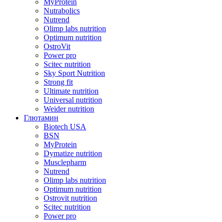
MyProtein
Nutrabolics
Nutrend
Olimp labs nutrition
Optimum nutrition
OstroVit
Power pro
Scitec nutrition
Sky Sport Nutrition
Strong fit
Ultimate nutrition
Universal nutrition
Weider nutrition
Глютамин
Biotech USA
BSN
MyProtein
Dymatize nutrition
Musclepharm
Nutrend
Olimp labs nutrition
Optimum nutrition
Ostrovit nutrition
Scitec nutrition
Power pro