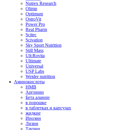
Nutrex Research
Olimp
Optimum
OstroVit
Power Pro
Real Pharm
Scitec
Scivation
Sky Sport Nutrition
Still Mass
Ult:Rovita
Ultimate
Universal
USP Labs
Weider nutrition
Аминокислоты
HMB
Аргинин
Бета аланин
в порошке
в таблетках и капсулах
жидкие
Инозин
Лизин
Таурин