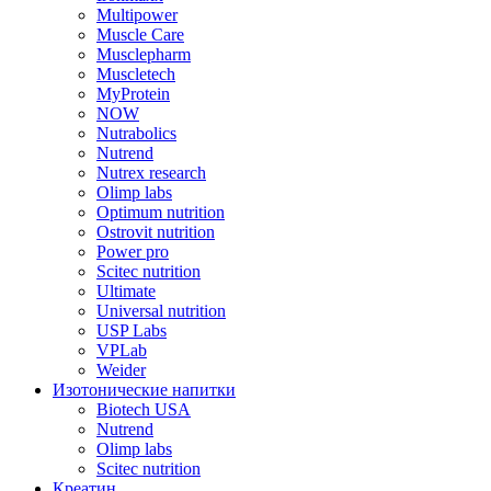
Multipower
Muscle Care
Musclepharm
Muscletech
MyProtein
NOW
Nutrabolics
Nutrend
Nutrex research
Olimp labs
Optimum nutrition
Ostrovit nutrition
Power pro
Scitec nutrition
Ultimate
Universal nutrition
USP Labs
VPLab
Weider
Изотонические напитки
Biotech USA
Nutrend
Olimp labs
Scitec nutrition
Креатин