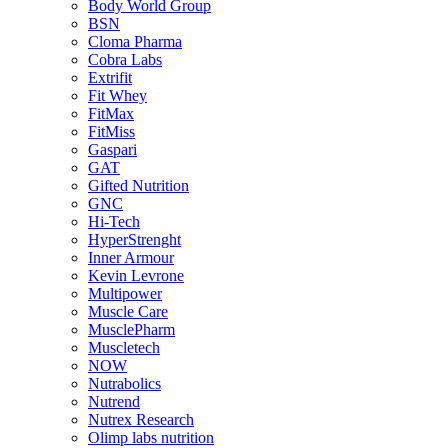
Body World Group
BSN
Cloma Pharma
Cobra Labs
Extrifit
Fit Whey
FitMax
FitMiss
Gaspari
GAT
Gifted Nutrition
GNC
Hi-Tech
HyperStrenght
Inner Armour
Kevin Levrone
Multipower
Muscle Care
MusclePharm
Muscletech
NOW
Nutrabolics
Nutrend
Nutrex Research
Olimp labs nutrition