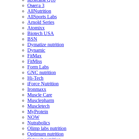
Омега 3
AllNutrition
AllSports Labs
Arnold Series
Atomixx
Biotech USA
BSN
Dymatize nutrition
Dynamic
FitMax
FitMiss
Form Labs
GNC nutrition
Hi-Tech
iForce Nutrition
Ironmaxx
Muscle Care
Musclepharm
Muscletech
MyProtein
NOW
Nutrabolics
Olimp labs nutrition
Optimum nutrition