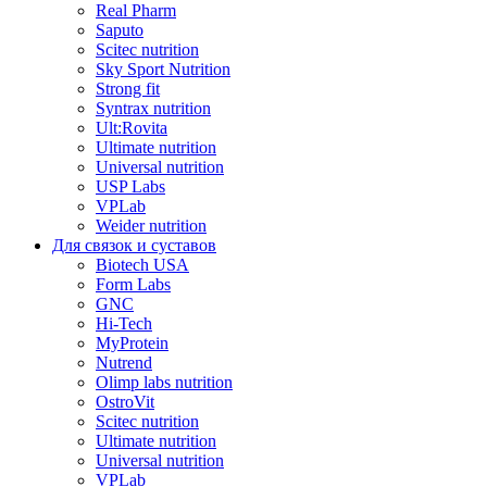
Real Pharm
Saputo
Scitec nutrition
Sky Sport Nutrition
Strong fit
Syntrax nutrition
Ult:Rovita
Ultimate nutrition
Universal nutrition
USP Labs
VPLab
Weider nutrition
Для связок и суставов
Biotech USA
Form Labs
GNC
Hi-Tech
MyProtein
Nutrend
Olimp labs nutrition
OstroVit
Scitec nutrition
Ultimate nutrition
Universal nutrition
VPLab