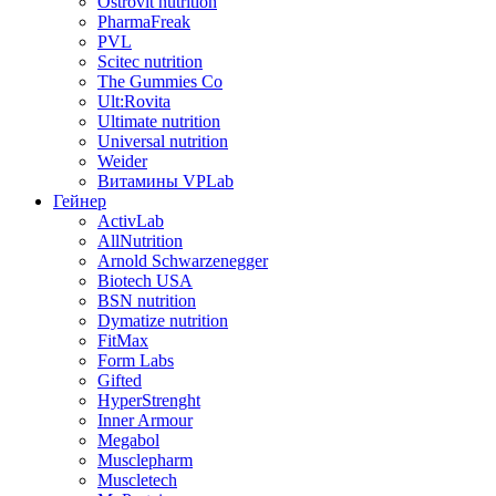
Ostrovit nutrition
PharmaFreak
PVL
Scitec nutrition
The Gummies Co
Ult:Rovita
Ultimate nutrition
Universal nutrition
Weider
Витамины VPLab
Гейнер
ActivLab
AllNutrition
Arnold Schwarzenegger
Biotech USA
BSN nutrition
Dymatize nutrition
FitMax
Form Labs
Gifted
HyperStrenght
Inner Armour
Megabol
Musclepharm
Muscletech