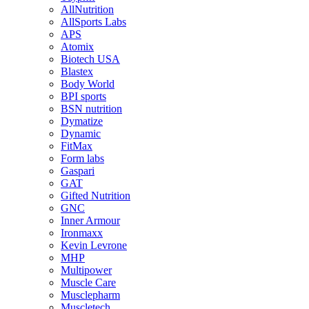
AllNutrition
AllSports Labs
APS
Atomix
Biotech USA
Blastex
Body World
BPI sports
BSN nutrition
Dymatize
Dynamic
FitMax
Form labs
Gaspari
GAT
Gifted Nutrition
GNC
Inner Armour
Ironmaxx
Kevin Levrone
MHP
Multipower
Muscle Care
Musclepharm
Muscletech