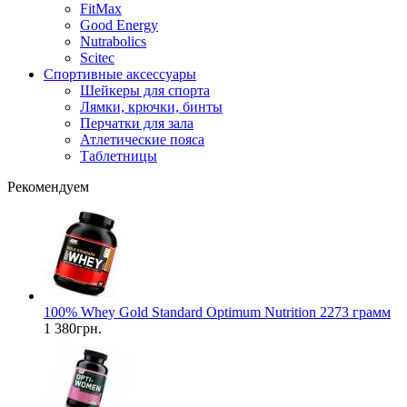
FitMax
Good Energy
Nutrabolics
Scitec
Спортивные аксессуары
Шейкеры для спорта
Лямки, крючки, бинты
Перчатки для зала
Атлетические пояса
Таблетницы
Рекомендуем
100% Whey Gold Standard Optimum Nutrition 2273 грамм
1 380грн.