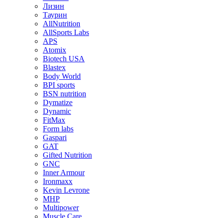
Лизин
Таурин
AllNutrition
AllSports Labs
APS
Atomix
Biotech USA
Blastex
Body World
BPI sports
BSN nutrition
Dymatize
Dynamic
FitMax
Form labs
Gaspari
GAT
Gifted Nutrition
GNC
Inner Armour
Ironmaxx
Kevin Levrone
MHP
Multipower
Muscle Care