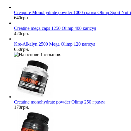
Creapure Monohydrate powder 1000 грамм Olimp Sport Nutri
640грн.
Creatine mega caps 1250 Olimp 400 капсул
420грн.
Kre-Alkalyn 2500 Mega Olimp 120 капсул
650грн.
Сreatine monohydrate powder Olimp 250 грамм
170грн.