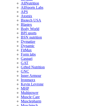
AllNutrition
AllSports Labs
APS
Atomix
Biotech USA
Blastex
Body World
BPI sports
BSN nutrition
Dymatize
Dynamic
FitMax
Form labs
Gaspari
GAT
Gifted Nutrition
GNC
Inner Armour
Ironmaxx
Kevin Levrone
MHP
Multipower
Muscle Care
Musclepharm
Muscletech