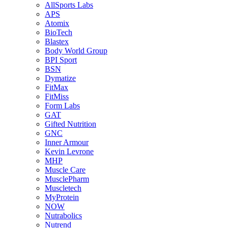
AllSports Labs
APS
Atomix
BioTech
Blastex
Body World Group
BPI Sport
BSN
Dymatize
FitMax
FitMiss
Form Labs
GAT
Gifted Nutrition
GNC
Inner Armour
Kevin Levrone
MHP
Muscle Care
MusclePharm
Muscletech
MyProtein
NOW
Nutrabolics
Nutrend