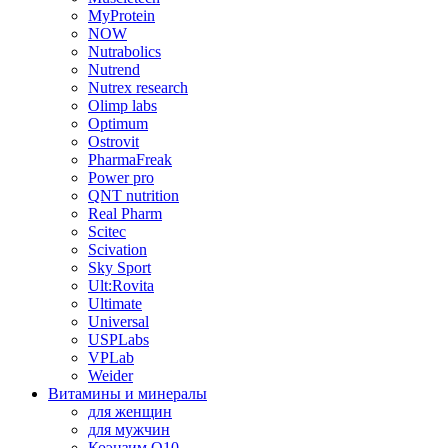
MyProtein
NOW
Nutrabolics
Nutrend
Nutrex research
Olimp labs
Optimum
Ostrovit
PharmaFreak
Power pro
QNT nutrition
Real Pharm
Scitec
Scivation
Sky Sport
Ult:Rovita
Ultimate
Universal
USPLabs
VPLab
Weider
Витамины и минералы
для женщин
для мужчин
Коэнзим Q10