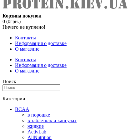
Корзина покупок
0 (0грн.)
Ничего не куплено!
Контакты
Информация о доставке
О магазине
Контакты
Информация о доставке
О магазине
Поиск
Категории
BCAA
в порошке
в таблетках и капсулах
жидкие
ActivLab
AllNutrition