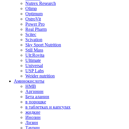
Nutrex Research
Olimp
Optimum
OstroVit
Power Pro
Real Pharm
Scitec
Scivation
Sky Sport Nutrition
Still Mass
Ult:Rovita
Ultimate
Universal
USP Labs
Weider nutrition
Аминокислоты
HMB
Аргинин
Бета аланин
в порошке
в таблетках и капсулах
жидкие
Инозин
Лизин
Таурин