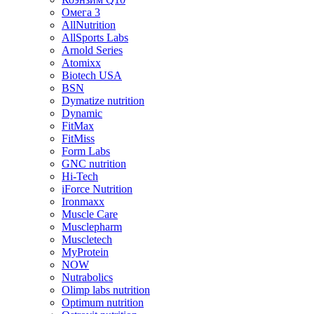
Омега 3
AllNutrition
AllSports Labs
Arnold Series
Atomixx
Biotech USA
BSN
Dymatize nutrition
Dynamic
FitMax
FitMiss
Form Labs
GNC nutrition
Hi-Tech
iForce Nutrition
Ironmaxx
Muscle Care
Musclepharm
Muscletech
MyProtein
NOW
Nutrabolics
Olimp labs nutrition
Optimum nutrition