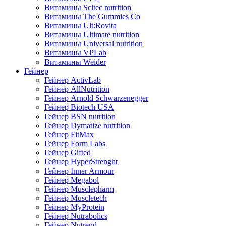
Витамины Scitec nutrition
Витамины The Gummies Co
Витамины Ult:Rovita
Витамины Ultimate nutrition
Витамины Universal nutrition
Витамины VPLab
Витамины Weider
Гейнер
Гейнер ActivLab
Гейнер AllNutrition
Гейнер Arnold Schwarzenegger
Гейнер Biotech USA
Гейнер BSN nutrition
Гейнер Dymatize nutrition
Гейнер FitMax
Гейнер Form Labs
Гейнер Gifted
Гейнер HyperStrenght
Гейнер Inner Armour
Гейнер Megabol
Гейнер Musclepharm
Гейнер Muscletech
Гейнер MyProtein
Гейнер Nutrabolics
Гейнер Nutrend