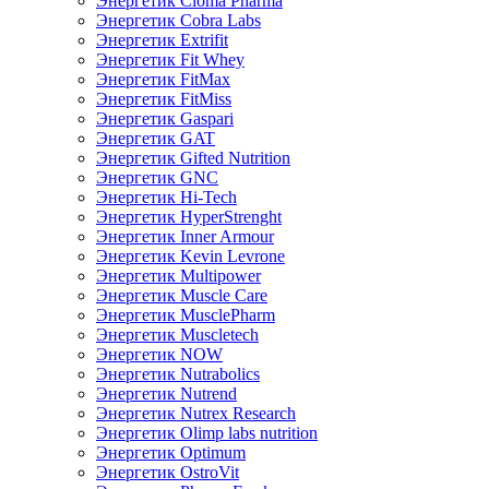
Энергетик Cloma Pharma
Энергетик Cobra Labs
Энергетик Extrifit
Энергетик Fit Whey
Энергетик FitMax
Энергетик FitMiss
Энергетик Gaspari
Энергетик GAT
Энергетик Gifted Nutrition
Энергетик GNC
Энергетик Hi-Tech
Энергетик HyperStrenght
Энергетик Inner Armour
Энергетик Kevin Levrone
Энергетик Multipower
Энергетик Muscle Care
Энергетик MusclePharm
Энергетик Muscletech
Энергетик NOW
Энергетик Nutrabolics
Энергетик Nutrend
Энергетик Nutrex Research
Энергетик Olimp labs nutrition
Энергетик Optimum
Энергетик OstroVit