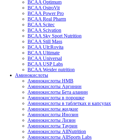
BCAA Optimum
BCAA OstroVit
BCAA Power Pro
BCAA Real Pharm
BCAA Scitec
BCAA Scivation
BCAA Sky Sport Nutrition
BCAA Still Mass
BCAA Ult:Rovita
BCAA Ultimate
BCAA Universal
BCAA USP Labs
BCAA Weider nutrition
Аминокислоты
Аминокислоты HMB
Аминокислоты Аргинин
Аминокислоты Бета аланин
Аминокислоты в порошке
Аминокислоты в таблетках и капсулах
Аминокислоты жидкие
Аминокислоты Инозин
Аминокислоты Лизин
Аминокислоты Таурин
Аминокислоты AllNutrition
Аминокислоты AllSports Labs