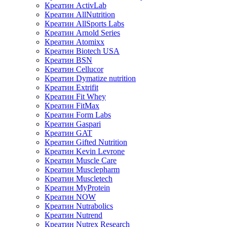
Креатин ActivLab
Креатин AllNutrition
Креатин AllSports Labs
Креатин Arnold Series
Креатин Atomixx
Креатин Biotech USA
Креатин BSN
Креатин Cellucor
Креатин Dymatize nutrition
Креатин Extrifit
Креатин Fit Whey
Креатин FitMax
Креатин Form Labs
Креатин Gaspari
Креатин GAT
Креатин Gifted Nutrition
Креатин Kevin Levrone
Креатин Muscle Care
Креатин Musclepharm
Креатин Muscletech
Креатин MyProtein
Креатин NOW
Креатин Nutrabolics
Креатин Nutrend
Креатин Nutrex Research