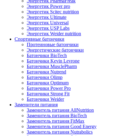
Энергетик PharmaFreak
Энергетик Power pro
Энергетик Scitec nutrition
Энергетик Ultimate
Энергетик Universal
Энергетик USP Labs
Энергетик Weider nutrition
Спортивные батончики
Протеиновые батончики
Энергетические батончики
Батончики BioTech
Батончики Kevin Levrone
Батончики MusclePharm
Батончики Nutrend
Батончики Olimp
Батончики Optimum
Батончики Power Pro
Батончики Strong Fit
Батончики Weider
Заменители питания
Заменитель питания AllNutrition
Заменитель питания BioTech
Заменитель питания FitMax
Заменитель питания Good Energy
Заменитель питания Nutrabolics