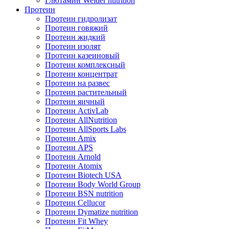
Глютамин Weider nutrition
Протеин
Протеин гидролизат
Протеин говяжий
Протеин жидкий
Протеин изолят
Протеин казеиновый
Протеин комплексный
Протеин концентрат
Протеин на развес
Протеин растительный
Протеин яичный
Протеин ActivLab
Протеин AllNutrition
Протеин AllSports Labs
Протеин Amix
Протеин APS
Протеин Arnold
Протеин Atomix
Протеин Biotech USA
Протеин Body World Group
Протеин BSN nutrition
Протеин Cellucor
Протеин Dymatize nutrition
Протеин Fit Whey