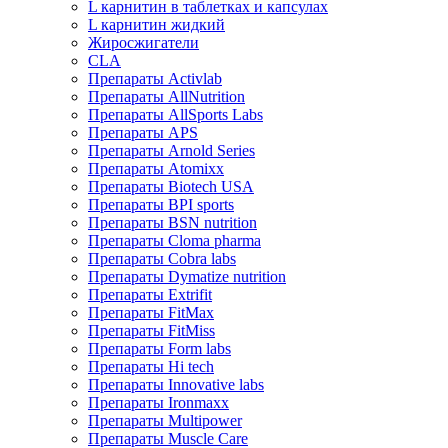
L карнитин в таблетках и капсулах
L карнитин жидкий
Жиросжигатели
CLA
Препараты Activlab
Препараты AllNutrition
Препараты AllSports Labs
Препараты APS
Препараты Arnold Series
Препараты Atomixx
Препараты Biotech USA
Препараты BPI sports
Препараты BSN nutrition
Препараты Cloma pharma
Препараты Cobra labs
Препараты Dymatize nutrition
Препараты Extrifit
Препараты FitMax
Препараты FitMiss
Препараты Form labs
Препараты Hi tech
Препараты Innovative labs
Препараты Ironmaxx
Препараты Multipower
Препараты Muscle Care