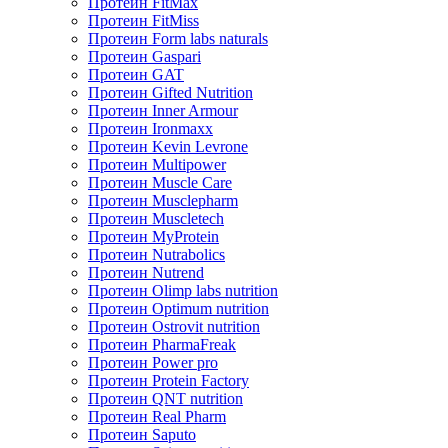
Протеин FitMax
Протеин FitMiss
Протеин Form labs naturals
Протеин Gaspari
Протеин GAT
Протеин Gifted Nutrition
Протеин Inner Armour
Протеин Ironmaxx
Протеин Kevin Levrone
Протеин Multipower
Протеин Muscle Care
Протеин Musclepharm
Протеин Muscletech
Протеин MyProtein
Протеин Nutrabolics
Протеин Nutrend
Протеин Olimp labs nutrition
Протеин Optimum nutrition
Протеин Ostrovit nutrition
Протеин PharmaFreak
Протеин Power pro
Протеин Protein Factory
Протеин QNT nutrition
Протеин Real Pharm
Протеин Saputo