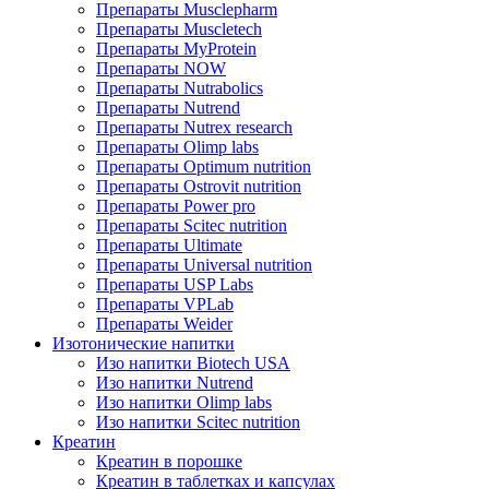
Препараты Musclepharm
Препараты Muscletech
Препараты MyProtein
Препараты NOW
Препараты Nutrabolics
Препараты Nutrend
Препараты Nutrex research
Препараты Olimp labs
Препараты Optimum nutrition
Препараты Ostrovit nutrition
Препараты Power pro
Препараты Scitec nutrition
Препараты Ultimate
Препараты Universal nutrition
Препараты USP Labs
Препараты VPLab
Препараты Weider
Изотонические напитки
Изо напитки Biotech USA
Изо напитки Nutrend
Изо напитки Olimp labs
Изо напитки Scitec nutrition
Креатин
Креатин в порошке
Креатин в таблетках и капсулах