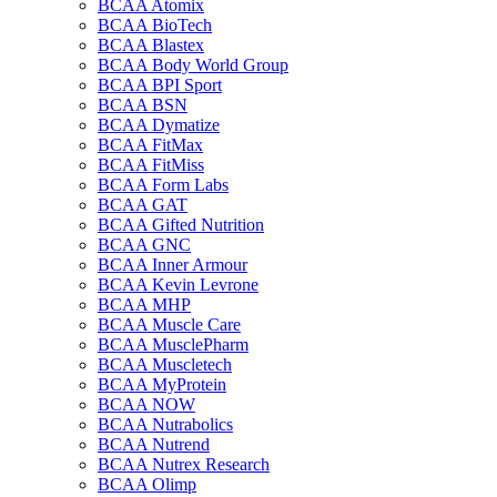
BCAA Atomix
BCAA BioTech
BCAA Blastex
BCAA Body World Group
BCAA BPI Sport
BCAA BSN
BCAA Dymatize
BCAA FitMax
BCAA FitMiss
BCAA Form Labs
BCAA GAT
BCAA Gifted Nutrition
BCAA GNC
BCAA Inner Armour
BCAA Kevin Levrone
BCAA MHP
BCAA Muscle Care
BCAA MusclePharm
BCAA Muscletech
BCAA MyProtein
BCAA NOW
BCAA Nutrabolics
BCAA Nutrend
BCAA Nutrex Research
BCAA Olimp