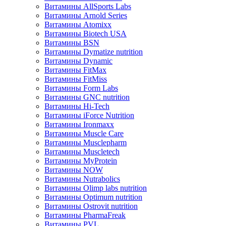
Витамины AllSports Labs
Витамины Arnold Series
Витамины Atomixx
Витамины Biotech USA
Витамины BSN
Витамины Dymatize nutrition
Витамины Dynamic
Витамины FitMax
Витамины FitMiss
Витамины Form Labs
Витамины GNC nutrition
Витамины Hi-Tech
Витамины iForce Nutrition
Витамины Ironmaxx
Витамины Muscle Care
Витамины Musclepharm
Витамины Muscletech
Витамины MyProtein
Витамины NOW
Витамины Nutrabolics
Витамины Olimp labs nutrition
Витамины Optimum nutrition
Витамины Ostrovit nutrition
Витамины PharmaFreak
Витамины PVL