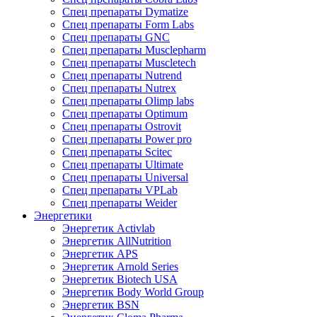
Спец препараты Dymatize
Спец препараты Form Labs
Спец препараты GNC
Спец препараты Musclepharm
Спец препараты Muscletech
Спец препараты Nutrend
Спец препараты Nutrex
Спец препараты Olimp labs
Спец препараты Optimum
Спец препараты Ostrovit
Спец препараты Power pro
Спец препараты Scitec
Спец препараты Ultimate
Спец препараты Universal
Спец препараты VPLab
Спец препараты Weider
Энергетики
Энергетик Activlab
Энергетик AllNutrition
Энергетик APS
Энергетик Arnold Series
Энергетик Biotech USA
Энергетик Body World Group
Энергетик BSN