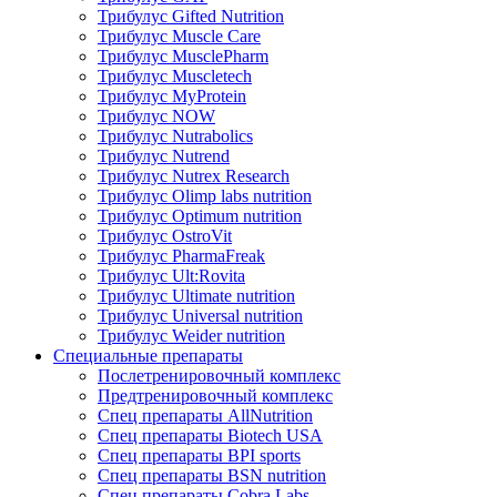
Трибулус Gifted Nutrition
Трибулус Muscle Care
Трибулус MusclePharm
Трибулус Muscletech
Трибулус MyProtein
Трибулус NOW
Трибулус Nutrabolics
Трибулус Nutrend
Трибулус Nutrex Research
Трибулус Olimp labs nutrition
Трибулус Optimum nutrition
Трибулус OstroVit
Трибулус PharmaFreak
Трибулус Ult:Rovita
Трибулус Ultimate nutrition
Трибулус Universal nutrition
Трибулус Weider nutrition
Специальные препараты
Послетренировочный комплекс
Предтренировочный комплекс
Спец препараты AllNutrition
Спец препараты Biotech USA
Спец препараты BPI sports
Спец препараты BSN nutrition
Спец препараты Cobra Labs