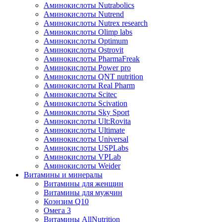
Аминокислоты Nutrabolics
Аминокислоты Nutrend
Аминокислоты Nutrex research
Аминокислоты Olimp labs
Аминокислоты Optimum
Аминокислоты Ostrovit
Аминокислоты PharmaFreak
Аминокислоты Power pro
Аминокислоты QNT nutrition
Аминокислоты Real Pharm
Аминокислоты Scitec
Аминокислоты Scivation
Аминокислоты Sky Sport
Аминокислоты Ult:Rovita
Аминокислоты Ultimate
Аминокислоты Universal
Аминокислоты USPLabs
Аминокислоты VPLab
Аминокислоты Weider
Витамины и минералы
Витамины для женщин
Витамины для мужчин
Коэнзим Q10
Омега 3
Витамины AllNutrition