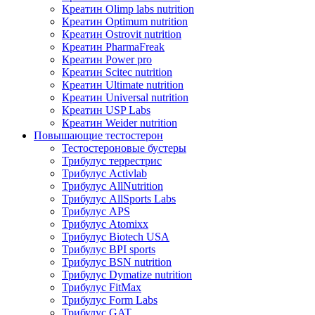
Креатин Olimp labs nutrition
Креатин Optimum nutrition
Креатин Ostrovit nutrition
Креатин PharmaFreak
Креатин Power pro
Креатин Scitec nutrition
Креатин Ultimate nutrition
Креатин Universal nutrition
Креатин USP Labs
Креатин Weider nutrition
Повышающие тестостерон
Тестостероновые бустеры
Трибулус террестрис
Трибулус Activlab
Трибулус AllNutrition
Трибулус AllSports Labs
Трибулус APS
Трибулус Atomixx
Трибулус Biotech USA
Трибулус BPI sports
Трибулус BSN nutrition
Трибулус Dymatize nutrition
Трибулус FitMax
Трибулус Form Labs
Трибулус GAT