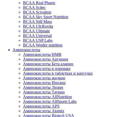
BCAA Real Pharm
BCAA Scitec
BCAA Scivation
BCAA Sky Sport Nutrition
BCAA Still Mass
BCAA Ult:Rovita
BCAA Ultimate
BCAA Universal
BCAA USP Labs
BCAA Weider nutrition
Аминокислоты
Аминокислоты HMB
Аминокислоты Аргинин
Аминокислоты Бета аланин
Аминокислоты в порошке
Аминокислоты в таблетках и капсулах
Аминокислоты жидкие
Аминокислоты Инозин
Аминокислоты Лизин
Аминокислоты Таурин
Аминокислоты AllNutrition
Аминокислоты AllSports Labs
Аминокислоты APS
Аминокислоты Atomix
Аминокислоты Biotech USA