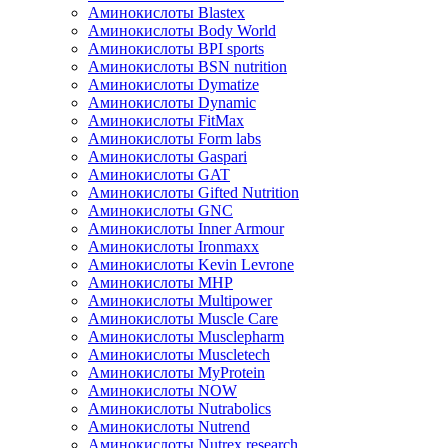
Аминокислоты Blastex
Аминокислоты Body World
Аминокислоты BPI sports
Аминокислоты BSN nutrition
Аминокислоты Dymatize
Аминокислоты Dynamic
Аминокислоты FitMax
Аминокислоты Form labs
Аминокислоты Gaspari
Аминокислоты GAT
Аминокислоты Gifted Nutrition
Аминокислоты GNC
Аминокислоты Inner Armour
Аминокислоты Ironmaxx
Аминокислоты Kevin Levrone
Аминокислоты MHP
Аминокислоты Multipower
Аминокислоты Muscle Care
Аминокислоты Musclepharm
Аминокислоты Muscletech
Аминокислоты MyProtein
Аминокислоты NOW
Аминокислоты Nutrabolics
Аминокислоты Nutrend
Аминокислоты Nutrex research