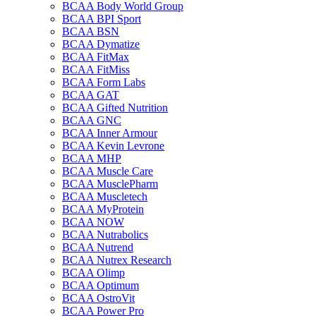
BCAA Body World Group
BCAA BPI Sport
BCAA BSN
BCAA Dymatize
BCAA FitMax
BCAA FitMiss
BCAA Form Labs
BCAA GAT
BCAA Gifted Nutrition
BCAA GNC
BCAA Inner Armour
BCAA Kevin Levrone
BCAA MHP
BCAA Muscle Care
BCAA MusclePharm
BCAA Muscletech
BCAA MyProtein
BCAA NOW
BCAA Nutrabolics
BCAA Nutrend
BCAA Nutrex Research
BCAA Olimp
BCAA Optimum
BCAA OstroVit
BCAA Power Pro