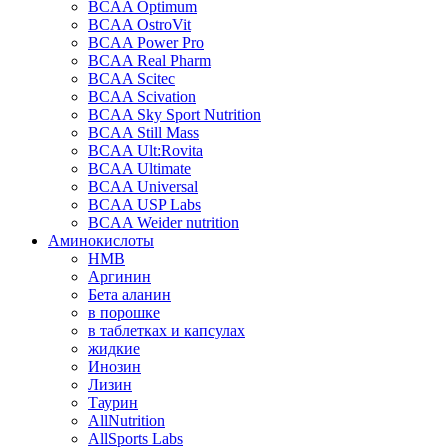
BCAA Optimum
BCAA OstroVit
BCAA Power Pro
BCAA Real Pharm
BCAA Scitec
BCAA Scivation
BCAA Sky Sport Nutrition
BCAA Still Mass
BCAA Ult:Rovita
BCAA Ultimate
BCAA Universal
BCAA USP Labs
BCAA Weider nutrition
Аминокислоты
HMB
Аргинин
Бета аланин
в порошке
в таблетках и капсулах
жидкие
Инозин
Лизин
Таурин
AllNutrition
AllSports Labs