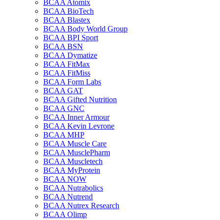
BCAA Atomix
BCAA BioTech
BCAA Blastex
BCAA Body World Group
BCAA BPI Sport
BCAA BSN
BCAA Dymatize
BCAA FitMax
BCAA FitMiss
BCAA Form Labs
BCAA GAT
BCAA Gifted Nutrition
BCAA GNC
BCAA Inner Armour
BCAA Kevin Levrone
BCAA MHP
BCAA Muscle Care
BCAA MusclePharm
BCAA Muscletech
BCAA MyProtein
BCAA NOW
BCAA Nutrabolics
BCAA Nutrend
BCAA Nutrex Research
BCAA Olimp