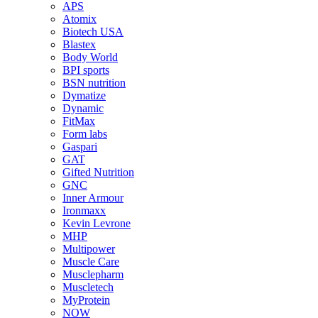
APS
Atomix
Biotech USA
Blastex
Body World
BPI sports
BSN nutrition
Dymatize
Dynamic
FitMax
Form labs
Gaspari
GAT
Gifted Nutrition
GNC
Inner Armour
Ironmaxx
Kevin Levrone
MHP
Multipower
Muscle Care
Musclepharm
Muscletech
MyProtein
NOW