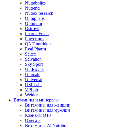
Nutrabolics
Nutrend
Nutrex research
Olimp labs
Optimum
Ostrovit
PharmaFreak
Power pro
QNT nutrition
Real Pharm
Scitec
Scivation
Sky Sport
Ult:Rovita
Ultimate
Universal
USPLabs
VPLab
Weider
Витамины и минералы
Витамины для женщин
Витамины для мужчин
Коэнзим Q10
Омега 3
Витамины AllNutrition