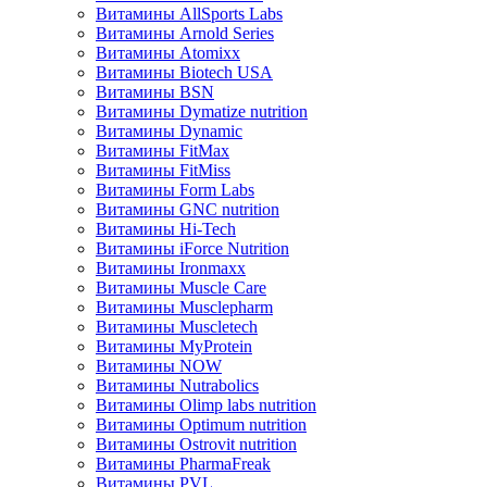
Витамины AllSports Labs
Витамины Arnold Series
Витамины Atomixx
Витамины Biotech USA
Витамины BSN
Витамины Dymatize nutrition
Витамины Dynamic
Витамины FitMax
Витамины FitMiss
Витамины Form Labs
Витамины GNC nutrition
Витамины Hi-Tech
Витамины iForce Nutrition
Витамины Ironmaxx
Витамины Muscle Care
Витамины Musclepharm
Витамины Muscletech
Витамины MyProtein
Витамины NOW
Витамины Nutrabolics
Витамины Olimp labs nutrition
Витамины Optimum nutrition
Витамины Ostrovit nutrition
Витамины PharmaFreak
Витамины PVL